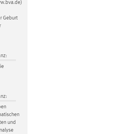
w.bva.de)
er Geburt
r
nz:
ie
nz:
ben
matischen
ten und
Analyse