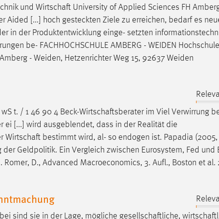
chnik und
Wirtschaft
University of Applied Sciences FH Amberg
 Aided [...] hoch gesteckten Ziele zu erreichen, bedarf es neu
er in der Produktentwicklung einge- setzten informationstech
forderungen be- FACHHOCHSCHULE AMBERG - WEIDEN Hochschule
H Amberg - Weiden, Hetzenrichter Weg 15, 92637 Weiden
Releva
 wS t. / 1 46 90 4
Beck-Wirtschaftsberater
im Viel Verwirrung be
ei [...] wird ausgeblendet, dass in der Realität die
er
Wirtschaft
bestimmt wird, al- so endogen ist. Papadia (2005, 
g der Geldpolitik. Ein Vergleich zwischen Eurosystem, Fed und 
48. Romer, D., Advanced Macroeconomics, 3. Aufl., Boston et al
anntmachung
Releva
ei sind sie in der Lage, mögliche
gesellschaftliche
,
wirtschaft