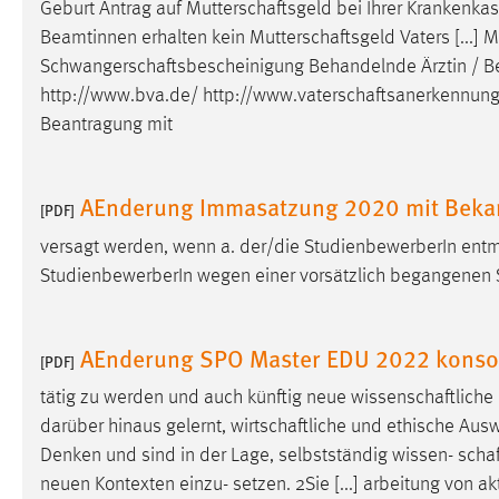
Geburt Antrag auf
Mutterschaftsgeld
bei Ihrer Krankenka
Beamtinnen erhalten kein
Mutterschaftsgeld
Vaters [...]
Schwangerschaftsbescheinigung
Behandelnde Ärztin / Be
http://www.bva.de/
http://www.vaterschaftsanerkennun
Beantragung mit
AEnderung Immasatzung 2020 mit Bek
[PDF]
versagt werden, wenn a. der/die StudienbewerberIn entmü
StudienbewerberIn wegen einer vorsätzlich begangenen St
AEnderung SPO Master EDU 2022 konsol
[PDF]
tätig zu werden und auch künftig neue
wissenschaftliche
darüber hinaus gelernt,
wirtschaftliche
und ethische Auswi
Denken und sind in der Lage, selbstständig wissen-
schaf
neuen Kontexten einzu- setzen. 2Sie [...] arbeitung von a