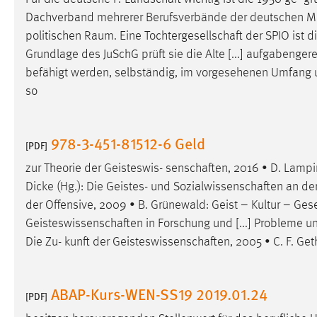
Anbieter:
Google Ireland Limited
Dachverband mehrerer Berufsverbände der deutschen
M
politischen Raum. Eine
Tochtergesellschaft
der SPIO ist di
Zweck:
Conversion-Tracking
Grundlage des JuSchG prüft sie die Alte [...] aufgabenge
Cookie Laufzeit:
3 Monate
befähigt werden, selbständig, im vorgesehenen Umfang
so
Facebook Pixel
Name:
978-3-451-81512-6 Geld
_fbp
[PDF]
Anbieter:
Facebook
zur Theorie der Geisteswis-
senschaften
, 2016 • D. Lampi
Dicke (Hg.): Die Geistes- und
Sozialwissenschaften
an der
Zweck:
Conversion-Tracking
der Offensive, 2009 • B. Grünewald: Geist – Kultur – Gese
Cookie Laufzeit:
3 Monate
Geisteswissenschaften
in Forschung und [...] Probleme u
Die Zu- kunft der
Geisteswissenschaften
, 2005 • C. F. Ge
EXTERNE MEDIEN
ABAP-Kurs-WEN-SS19 2019.01.24
[PDF]
Um Inhalte von Videoplattformen und Social Media
Plattformen anzeigen zu können, werden von diesen