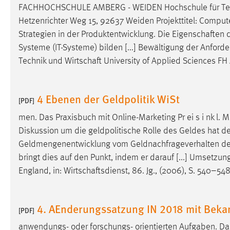
FACHHOCHSCHULE AMBERG - WEIDEN Hochschule für Te
Cookie Laufzeit:
MibewSessionID, mibew-chat-frame-
Hetzenrichter Weg 15, 92637 Weiden Projekttitel: Computer
style-5e9dbeb1811c0446 =
Sitzungslaufzeit, mibew_locale = 3
Strategien in der Produktentwicklung. Die
Eigenschaften
d
Jahre, MIBEW_UserID = 1 Jahr
Systeme (IT-Systeme) bilden [...] Bewältigung der An
Technik und
Wirtschaft
University of Applied Sciences F
Login
Name:
4 Ebenen der Geldpolitik WiSt
fe_user, be_user, be_lastLoginProvider
[PDF]
Zweck:
Dieser Cookie ist notwendig um sich an
men. Das Praxisbuch mit Online-Marketing Pr ei s i nk l. M
der Website einloggen zu können.
Diskussion um die geldpolitische Rolle des Geldes hat der 
Geldmengenentwicklung vom Geldnachfrageverhalten d
Cookie Laufzeit:
24 Stunden
bringt dies auf den Punkt, indem er darauf [...] Umsetzun
England, in:
Wirtschaftsdienst
, 86. Jg., (2006), S. 540–5
STATISTIK
Statistik Cookies erfassen Informationen anonym.
4. AEnderungssatzung IN 2018 mit Bek
[PDF]
Diese Informationen helfen uns zu verstehen, wie
anwendungs- oder forschungs- orientierten Aufgaben. Dab
unsere Besucher unsere Website nutzen.