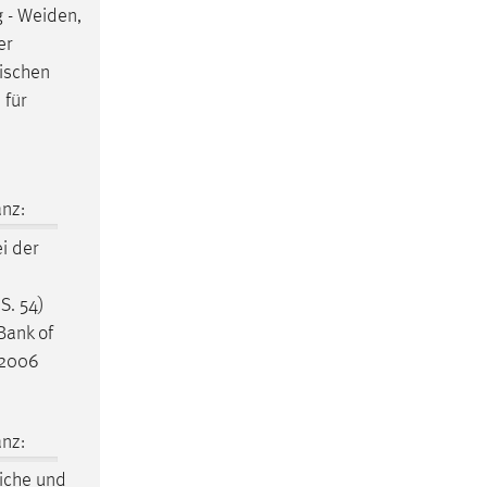
 - Weiden,
er
nischen
 für
nz:
i der
S. 54)
Bank of
. 2006
nz:
liche
und