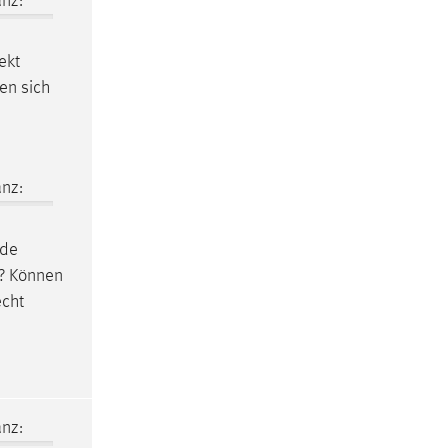
nz:
ekt
en sich
nz:
ede
? Können
echt
nz: