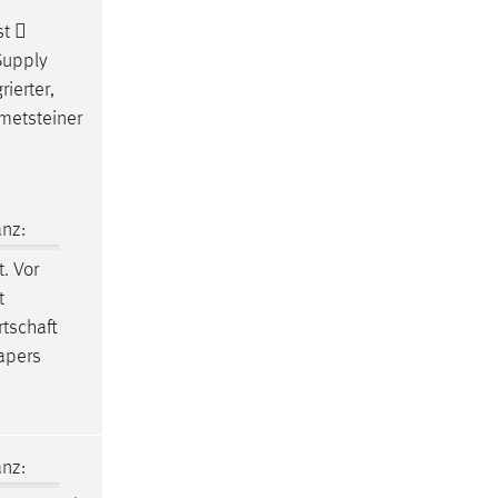
st 
Supply
ierter,
metsteiner
nz:
. Vor
t
rtschaft
Papers
nz: