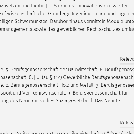
zusetzen und hierfür [...] Studiums „Innovationsfokussierter
 auf
wissenschaftlicher
Grundlage Ingenieur- innen und Ingenie
eweiligen Schwerpunktes. Darüber hinaus vermitteln Module unt
iemanagements sowie des gewerblichen Rechtsschutzes umf
Releva
e, 5.
Berufsgenossenschaft
der
Bauwirtschaft
, 6.
Berufsgenoss
nossenschaft
, 8. [...] (zu § 114) Gewerbliche
Berufsgenossensch
e, 2.
Berufsgenossenschaft
Holz und Metall, 3.
Berufsgenosse
nsport und Ver-
kehrswirtschaft
, 9.
Berufsgenossenschaft
für
derung des Neunten Buches Sozialgesetzbuch Das Neunte
Releva
ründete „Spitzenorganisation der
Filmwirtschaft
e.V.“ (SPIO). Als