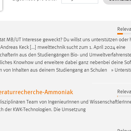
Releva
tät MB/UT Interesse geweckt? Du willst uns unterstützen oder 
Andreas Keck [...] mwelttechnik sucht zum 1. April 2024 eine
chafterIn
aus den Studiengängen Bio- und Umweltverfahrenst
achliches Knowhow und erweitere dabei ganz nebenbei deine Soft
on von Inhalten aus deinem Studiengang an Schulen » Unterst
teraturrecherche-Ammoniak
Releva
disziplinären Team von IngenieurInnen und
WissenschaftlerInn
ch der KWK-Technologien. Die Umsetzung