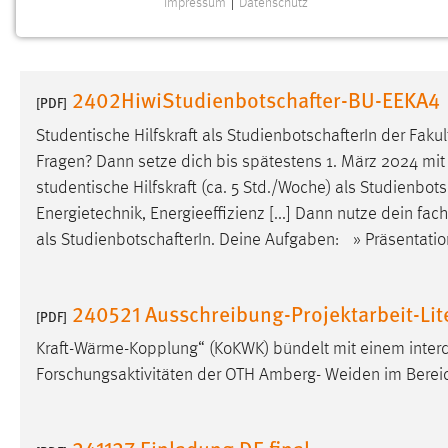
Impressum
|
Datenschutz
NOTWENDIGE COOKIES
Notwendige Cookies ermöglichen grundlegende
Funktionen und sind für die einwandfreie Funktion der
2402HiwiStudienbotschafter-BU-EEKA4
Website erforderlich.
[PDF]
Studentische Hilfskraft als
StudienbotschafterIn
der Fakul
Einverständnis
Fragen? Dann setze dich bis spätestens 1. März 2024 mit 
studentische Hilfskraft (ca. 5 Std./Woche) als
Studienbots
Name:
cookie_consent
Energietechnik, Energieeffizienz [...] Dann nutze dein f
Zweck:
Dieser Cookie speichert die
als
StudienbotschafterIn
. Deine Aufgaben: » Präsentati
ausgewählten Einverständnis-Optionen
des Benutzers
Cookie Laufzeit:
240521 Ausschreibung-Projektarbeit-Li
1 Jahr
[PDF]
Kraft-Wärme-Kopplung“ (KoKWK) bündelt mit einem inter
Performance
Forschungsaktivitäten der OTH Amberg- Weiden im Berei
Name:
staticfilecache
241127 Einladung DE final
Zweck:
Für performante Seitenauslieferung wird