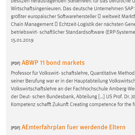
besitzen herausragenden Stellenwert für das berufliche 
externen Medien Cookies gesetzt.
Wirtschaftsingenieuren
. Das deutsche Unternehmen SAP SE 
größter europäischer Softwarehersteller  weltweit Markt
YouTube
Chain Management  Echtzeit-Logistik der nächsten Genera
betriebswirt-
schaftlicher
Standardsoftware (ERP-Systeme) 
Vimeo
15.01.2019
ABWP 11 bond markets
[PDF]
Professor für Volkswirt-
schaftslehre
, Quantitative Method
seiner Berufung war er in der Hauptabteilung
Volkswirtsc
Volkswirtschaftslehre
an der Fachhochschule Amberg-Weid
der Deut- schen Bundesbank, Abteilung [...] US Prof. Dr. J
Kompetenz
schafft
Zukunft Creating competence for the futur
AEmterfahrplan fuer werdende Eltern
[PDF]