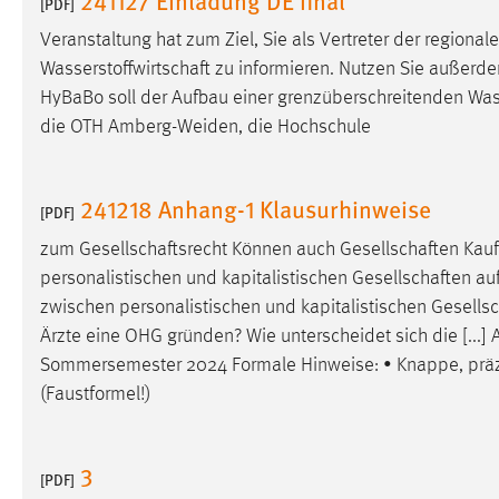
[PDF]
in diesem Cookie gespeichert, ob man
Veranstaltung hat zum Ziel, Sie als Vertreter der regional
eingeloggt ist.
Wasserstoffwirtschaft
zu informieren. Nutzen Sie außerdem
HyBaBo soll der Aufbau einer grenzüberschreitenden
Was
Sprachpräferenz
die OTH Amberg-Weiden, die Hochschule
Name:
site-language-preference
Zweck:
Das Cookie speichert die gewählte
241218 Anhang-1 Klausurhinweise
[PDF]
Sprache der Website.
zum
Gesellschaftsrecht
Können auch
Gesellschaften
Kauf
Cookie Laufzeit:
30 Tage
personalistischen und kapitalistischen
Gesellschaften
auf
zwischen personalistischen und kapitalistischen
Gesells
Chat
Ärzte eine OHG gründen? Wie unterscheidet sich die [..
Sommersemester 2024 Formale Hinweise: • Knappe, präzi
Name:
MibewSessionID, MIBEW_UserID,
(Faustformel!)
mibew_locale, mibew-chat-frame-style-
5e9dbeb1811c0446
Zweck:
Wird benötigt um die Chatfunktion
3
[PDF]
nutzen zu können.