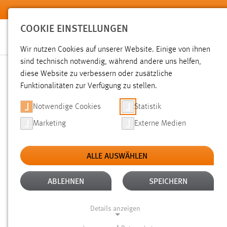
Zum Hauptinhalt springen
COOKIE EINSTELLUNGEN
Wir nutzen Cookies auf unserer Website. Einige von ihnen
sind technisch notwendig, während andere uns helfen,
diese Website zu verbessern oder zusätzliche
SUCHE
Funktionalitäten zur Verfügung zu stellen.
Notwendige Cookies
Statistik
Marketing
Externe Medien
ALLE AUSWÄHLEN
ALTER: ÜBER EIN JAHR
ALLE FILTER EN
Aktive Filter:
ABLEHNEN
SPEICHERN
Gesucht nach "schäfer".
Es wurden 3386 Ergebnisse gefun
Details anzeigen