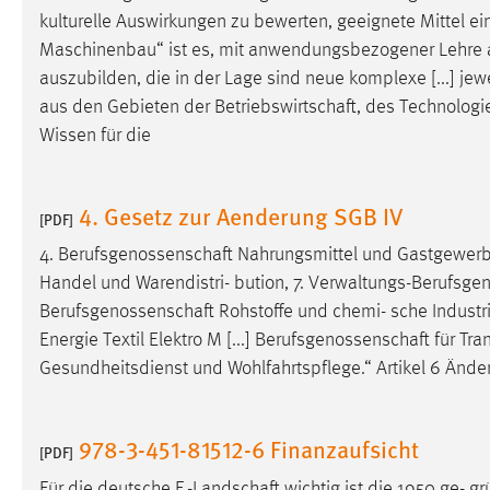
kulturelle Auswirkungen zu bewerten, geeignete Mittel ein
Matomo
Maschinenbau“ ist es, mit anwendungsbezogener Lehre
auszubilden, die in der Lage sind neue komplexe [...] j
Name:
_pk_ref, _pk_cvar, _pk_id, _pk_ses
aus den Gebieten der
Betriebswirtschaft
, des Technolog
Zweck:
Zugriffsstatistik
Wissen für die
Cookie Laufzeit:
Max. 13 Monate
4. Gesetz zur Aenderung SGB IV
[PDF]
4.
Berufsgenossenschaft
Nahrungsmittel und Gastgewerb
MARKETING
Handel und Warendistri- bution, 7.
Verwaltungs-Berufsge
Marketing Cookies werden von Drittanbietern
Berufsgenossenschaft
Rohstoffe und chemi- sche Industri
verwendet, um personalisierte Werbung anzuzeigen.
Energie Textil Elektro M [...]
Berufsgenossenschaft
für Tra
Sie tun dies, indem sie Besucher über Websites
Gesundheitsdienst und Wohlfahrtspflege.“ Artikel 6 Än
hinweg verfolgen.
Google Ads
978-3-451-81512-6 Finanzaufsicht
[PDF]
Name:
_gcl_au
Für die deutsche
F.-Landschaft
wichtig ist die 1950 ge- g