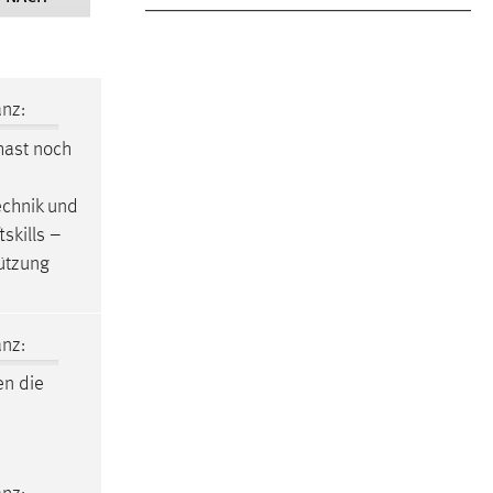
nz:
hast noch
echnik und
skills –
ützung
nz:
en
die