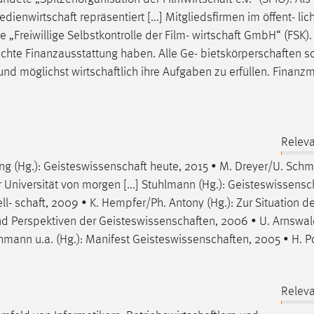
edienwirtschaft
repräsentiert [...] Mitgliedsfirmen im öffent- li
e „Freiwillige Selbstkontrolle der Film-
wirtschaft
GmbH“ (FSK).
rechte Finanzausstattung haben. Alle Ge-
bietskörperschaften
so
 und möglichst
wirtschaftlich
ihre Aufgaben zu erfüllen. Finanzmi
Releva
ng (Hg.):
Geisteswissenschaft
heute, 2015 • M. Dreyer/U. Schm
 Universität von morgen [...] Stuhlmann (Hg.):
Geisteswissensc
ll-
schaft
, 2009 • K. Hempfer/Ph. Antony (Hg.): Zur Situation de
nd Perspektiven der
Geisteswissenschaften
, 2006 • U. Arnswal
thmann u.a. (Hg.): Manifest
Geisteswissenschaften
, 2005 • H. P
Releva