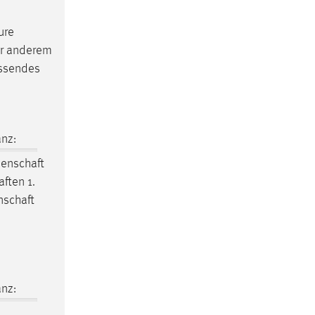
ure
er anderem
assendes
nz:
enschaft
aften
1.
nschaft
nz: