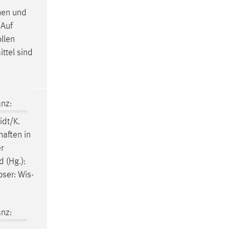
chen und
 Auf
llen
ttel sind
nz:
idt/K.
haften
in
r
d (Hg.):
oser: Wis-
nz: