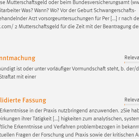
sse
Mutterschaftsgeld
oder beim Bundesversicherungsamt (ww
 Mitarbeiter Was? Wann? Wo? Vor der Geburt
Schwangerschafts
-
handelnder Arzt vorsorgeuntersuchungen für Per [...] r nach d
g.com
/ 2
Mutterschaftsgeld
für die Zeit mit der Beantragung de
anntmachung
Releva
ndigt ist oder unter vorläufiger
Vormundschaft
steht, b. der/d
raftat mit einer
idierte Fassung
Releva
Erkenntnisse in der Praxis nutzbringend anzuwenden. 2Sie ha
rkungen ihrer Tätigkeit [...] higkeiten zum analytischen, syste
tliche
Erkenntnisse und Verfahren problembezogen in bekann
ktuellen Fragen der Forschung und Praxis sowie der kritischen 