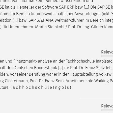
Umfeld von Informatikern,
Betriebswirtschaftlern
und
ist als Hersteller der Software SAP ERP bzw [...] Die SAP SE i
führer im Bereich
betriebswirtschaftlicher
Anwendungen (inkl. 
tion [...] bzw. SAP S/4HANA Weltmarktführer im Bereich integr
für Unternehmen. Martin Steinkohl / Prof. Dr.-Ing. Günter Kum
Releva
en und Finanzmarkt- analyse an der Fachhochschule Ingolstadt
haft
der Deutschen Bundesbank [...] de Prof. Dr. Franz Seitz lehr
en. Vor seiner Berufung war er in der Hauptabteilung
Volkswi
örg Clostermann, Prof. Dr. Franz Seitz Arbeitsberichte Working 
e F a c h h o c h s c h u l e I n g o l s t
Releva