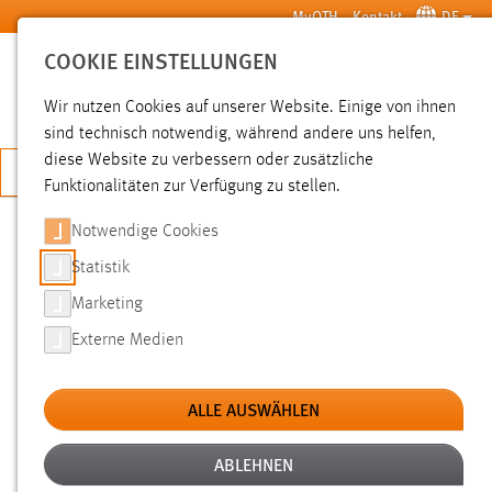
Zum Hauptinhalt springen
MyOTH
Kontakt
DE
COOKIE EINSTELLUNGEN
SUCHE
Wir nutzen Cookies auf unserer Website. Einige von ihnen
sind technisch notwendig, während andere uns helfen,
diese Website zu verbessern oder zusätzliche
JETZT BEWERBEN
Funktionalitäten zur Verfügung zu stellen.
Notwendige Cookies
SUCHE
Statistik
Marketing
FILTER
Externe Medien
Typ
ALLE AUSWÄHLEN
Erstellungsdatum
ABLEHNEN