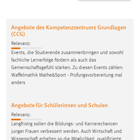
1 Jahr
Performance
Angebote des Kompetenzzentrums Grundlagen
(CCG)
Name:
staticfilecache
Relevanz:
Events, die Studierende zusammenbringen und sowohl
Zweck:
fachliche Lernerfolge fördern als auch das
Für performante Seitenauslieferung wird in diesem Cookie
Gemeinschaftsgefühl
stärken. Zu diesen Events zählen:
gespeichert, ob man eingeloggt ist.
Waffelmathik Mathe&Sport - Prüfungsvorbereitung mal
anders
Sprachpräferenz
Name:
Angebote für Schülerinnen und Schulen
site-language-preference
Relevanz:
Zweck:
Das Cookie speichert die gewählte Sprache der Website.
Langfristig sollen die Bildungs- und Karrierechancen
junger Frauen verbessert werden. Auch
Wirtschaft
und
Cookie Laufzeit:
Wissenschaft
erhalten so die Möglichkeit, qualifizierte