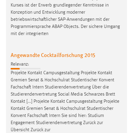
Zweck:
Kurses ist der Erwerb grundlegender Kenntnisse in
Dieser Cookie ist notwendig um sich an der Website
Konzeption und Entwicklung moderner
einloggen zu können.
betriebswirtschaftlicher
SAP-Anwendungen mit der
Programmiersprache ABAP Objects. Der sichere Umgang
Cookie Laufzeit:
mit der integrierten
24 Stunden
Angewandte Cocktailforschung 2015
STATISTIK
Relevanz:
Statistik Cookies erfassen Informationen anonym.
Projekte Kontakt Campusgestaltung Projekte Kontakt
Diese Informationen helfen uns zu verstehen, wie
Gremien Senat & Hochschulrat Studentischer Konvent
unsere Besucher unsere Website nutzen.
Fachschaft
Intern Studierendenvertretung Über die
Studierendenvertretung Social Media Schwarzes Brett
Matomo
Kontakt [...] Projekte Kontakt Campusgestaltung Projekte
Name:
Kontakt Gremien Senat & Hochschulrat Studentischer
_pk_ref, _pk_cvar, _pk_id, _pk_ses
Konvent
Fachschaft
Intern Sie sind hier: Studium
Engagement Studierendenvertretung Zurück zur
Zweck:
Übersicht Zurück zur
Zugriffsstatistik