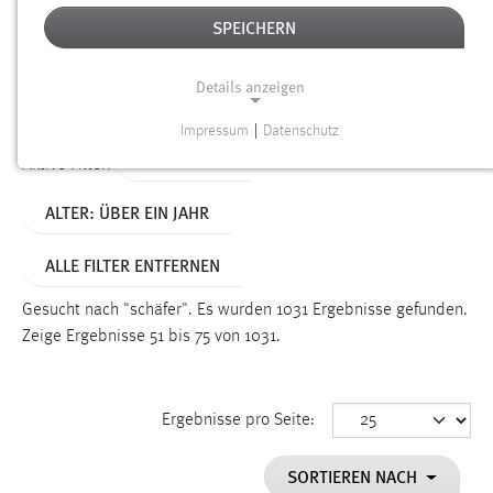
SPEICHERN
Alter
Details anzeigen
SUCHEN
Impressum
|
Datenschutz
NOTWENDIGE COOKIES
TYP: SEITEN
Aktive Filter:
Notwendige Cookies ermöglichen grundlegende
ALTER: ÜBER EIN JAHR
Funktionen und sind für die einwandfreie Funktion der
Website erforderlich.
ALLE FILTER ENTFERNEN
Einverständnis
Gesucht nach "schäfer".
Es wurden 1031 Ergebnisse gefunden.
Name:
Zeige Ergebnisse 51 bis 75 von 1031.
cookie_consent
Zweck:
Ergebnisse pro Seite:
Dieser Cookie speichert die ausgewählten Einverständnis-
Optionen des Benutzers
SORTIEREN NACH
Cookie Laufzeit: