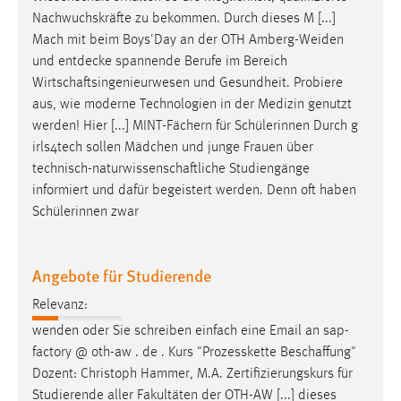
30 Tage
Nachwuchskräfte zu bekommen. Durch dieses M [...]
Mach mit beim Boys'Day an der OTH Amberg-Weiden
Chat
und entdecke spannende Berufe im Bereich
Wirtschaftsingenieurwesen
und Gesundheit. Probiere
Name:
aus, wie moderne Technologien in der Medizin genutzt
MibewSessionID, MIBEW_UserID, mibew_locale, mibew-
werden! Hier [...] MINT-Fächern für Schülerinnen Durch g
chat-frame-style-5e9dbeb1811c0446
irls4tech sollen Mädchen und junge Frauen über
Zweck:
technisch-naturwissenschaftliche
Studiengänge
Wird benötigt um die Chatfunktion nutzen zu können.
informiert und dafür begeistert werden. Denn oft haben
Schülerinnen zwar
Cookie Laufzeit:
MibewSessionID, mibew-chat-frame-style-
5e9dbeb1811c0446 = Sitzungslaufzeit, mibew_locale = 3
Angebote für Studierende
Jahre, MIBEW_UserID = 1 Jahr
Relevanz:
Login
wenden oder Sie schreiben einfach eine Email an sap-
factory @ oth-aw . de . Kurs "Prozesskette
Beschaffung
"
Name:
Dozent: Christoph Hammer, M.A. Zertifizierungskurs für
fe_user, be_user, be_lastLoginProvider
Studierende aller Fakultäten der OTH-AW [...] dieses