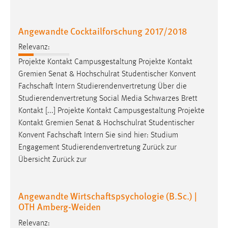
Cookie Laufzeit:
Angewandte Cocktailforschung 2017/2018
Max. 13 Monate
Relevanz:
Projekte Kontakt Campusgestaltung Projekte Kontakt
MARKETING
Gremien Senat & Hochschulrat Studentischer Konvent
Marketing Cookies werden von Drittanbietern
Fachschaft
Intern Studierendenvertretung Über die
verwendet, um personalisierte Werbung anzuzeigen.
Studierendenvertretung Social Media Schwarzes Brett
Sie tun dies, indem sie Besucher über Websites
Kontakt [...] Projekte Kontakt Campusgestaltung Projekte
hinweg verfolgen.
Kontakt Gremien Senat & Hochschulrat Studentischer
Konvent
Fachschaft
Intern Sie sind hier: Studium
Google Ads
Engagement Studierendenvertretung Zurück zur
Übersicht Zurück zur
Name:
_gcl_au
Angewandte Wirtschaftspsychologie (B.Sc.) |
Anbieter:
OTH Amberg-Weiden
Google Ireland Limited
Relevanz:
Zweck: