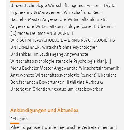
Umwelttechnologie
Wirtschaftsingenieurwesen
– Digital
Conversion-Tracking
Engineering & Management
Wirtschaft
und Recht
Cookie Laufzeit:
Bachelor Master Angewandte
Wirtschaftsinformatik
3 Monate
Angewandte
Wirtschaftspsychologie
(current) Übersicht
[...] rache: Deutsch ANGEWANDTE
Facebook Pixel
WIRTSCHAFTSPSYCHOLOGIE
– BRING PSYCHOLOGIE INS
UNTERNEHMEN.
Wirtschaft
ohne Psychologie?
Name:
Undenkbar! Im Studiengang Angewandte
_fbp
Wirtschaftspsychologie
steht die Psychologie klar [...]
Menü Bachelor Master Angewandte
Wirtschaftsinformatik
Anbieter:
Facebook
Angewandte
Wirtschaftspsychologie
(current) Übersicht
Berufschancen Bewertungen Highlights Aufbau &
Zweck:
Unterlagen Orientierungsstudium Jetzt bewerben
Conversion-Tracking
Cookie Laufzeit:
Ankündigungen und Aktuelles
3 Monate
Relevanz:
Pilsen organisiert wurde. Sie brachte Vertreterinnen und