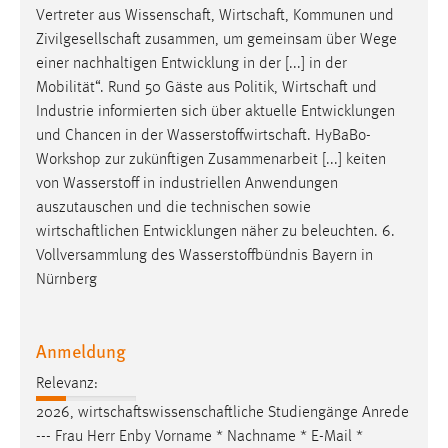
EXTERNE MEDIEN
Vertreter aus
Wissenschaft
,
Wirtschaft
, Kommunen und
Um Inhalte von Videoplattformen und Social Media
Zivilgesellschaft
zusammen, um gemeinsam über Wege
Plattformen anzeigen zu können, werden von diesen
einer nachhaltigen Entwicklung in der [...] in der
externen Medien Cookies gesetzt.
Mobilität“. Rund 50 Gäste aus Politik,
Wirtschaft
und
Industrie informierten sich über aktuelle Entwicklungen
YouTube
und Chancen in der
Wasserstoffwirtschaft
. HyBaBo-
Workshop zur zukünftigen Zusammenarbeit [...] keiten
von Wasserstoff in industriellen Anwendungen
Vimeo
auszutauschen und die technischen sowie
wirtschaftlichen
Entwicklungen näher zu beleuchten. 6.
Vollversammlung des Wasserstoffbündnis Bayern in
Nürnberg
Anmeldung
Relevanz:
2026,
wirtschaftswissenschaftliche
Studiengänge Anrede
--- Frau Herr Enby Vorname * Nachname * E-Mail *