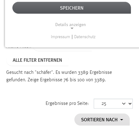
SPEICHERN
Alter
Details anzeigen
SUCHEN
Impressum
|
Datenschutz
NOTWENDIGE COOKIES
ALTER: ÜBER EIN JAHR
Aktive Filter:
Notwendige Cookies ermöglichen grundlegende
ALLE FILTER ENTFERNEN
Funktionen und sind für die einwandfreie Funktion der
Website erforderlich.
Gesucht nach "schäfer".
Es wurden 3389 Ergebnisse
gefunden.
Zeige Ergebnisse 76 bis 100 von 3389.
Einverständnis
Name:
cookie_consent
Ergebnisse pro Seite:
Zweck:
SORTIEREN NACH
Dieser Cookie speichert die ausgewählten Einverständnis-
Optionen des Benutzers
Cookie Laufzeit: