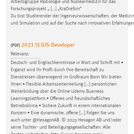
Arbeitsgruppe Radiologie und Nuklearmedizin für das
Zweck:
Forschungsprojekt „ [...] „KraDreSim“
Dieser Cookie ist notwendig um sich an der Website
Du bist Studierender der Ingenieurwissenschaften, der Medizint
einloggen zu können.
und Simulation und auf der Suche nach innovativen Erfahrunge
Cookie Laufzeit:
24 Stunden
2023 13 GIS-Developer
[PDF]
Relevanz:
STATISTIK
Deutsch- und Englischkenntnisse in Wort und Schrift mit •
Statistik Cookies erfassen Informationen anonym.
Ergänzt wird Ihr Profil durch Ihre
Bereitschaft
zu
Diese Informationen helfen uns zu verstehen, wie
Dienstreisen überwiegend im Großraum Bonn Wir bieten
unsere Besucher unsere Website nutzen.
Ihnen • Flexible Arbeitszeiteinteilung [...] persönlichen
Weiterbildung über die Online Udemy Business
Matomo
Learningplattform • Offenes und
freundschaftliches
Betriebsklima • Sichere Zukunft in einem internationalen
Name:
Konzern • Eine dynamische, offene [...] Folgen Sie uns
_pk_ref, _pk_cvar, _pk_id, _pk_ses
auch unter @HexagonAB. © 2023 Hexagon AB und/oder
Zweck:
seine Tochter- und
Beteiligungsgesellschaften
. Alle
Zugriffsstatistik