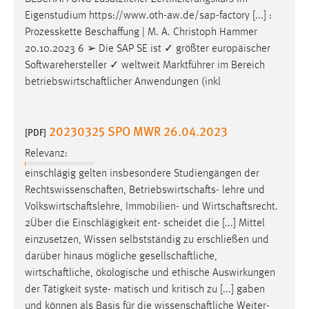
Eigenstudium https://www.oth-aw.de/sap-factory [...] :
Prozesskette
Beschaffung
| M. A. Christoph Hammer
20.10.2023 6 ➢ Die SAP SE ist ✓ größter europäischer
Softwarehersteller ✓ weltweit Marktführer im Bereich
betriebswirtschaftlicher
Anwendungen (inkl
20230325 SPO MWR 26.04.2023
[PDF]
Relevanz:
einschlägig gelten insbesondere Studiengängen der
Rechtswissenschaften
,
Betriebswirtschafts
- lehre und
Volkswirtschaftslehre
, Immobilien- und
Wirtschaftsrecht
.
2Über die Einschlägigkeit ent- scheidet die [...] Mittel
einzusetzen, Wissen selbstständig zu erschließen und
darüber hinaus mögliche
gesellschaftliche
,
wirtschaftliche
, ökologische und ethische Auswirkungen
der Tätigkeit syste- matisch und kritisch zu [...] gaben
und können als Basis für die
wissenschaftliche
Weiter-