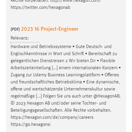
Rechte vorbehalten. http://www.hexagon.com/
https://twitter.com/hexagonab
Cookie Laufzeit:
Max. 13 Monate
2023 16 Project-Engineer
[PDF]
Relevanz:
MARKETING
Hardware und Betriebssysteme • Gute Deutsch- und
Marketing Cookies werden von Drittanbietern
Englischkenntnisse in Wort und Schrift •
Bereitschaft
zu
verwendet, um personalisierte Werbung anzuzeigen.
gelegentlichen Dienstreisen 2 Wir bieten Dir • Flexible
Sie tun dies, indem sie Besucher über Websites
Arbeitszeiteinteilung [...] einem internationalen Konzern •
hinweg verfolgen.
Zugang zur Udemy Business Learningplattform • Offenes
und
freundschaftliches
Betriebsklima • Eine dynamische,
Google Ads
offene und wertschätzende Unternehmenskultur sowie
regelmäßige [...] Folgen Sie uns auch unter @HexagonAB.
Name:
© 2023 Hexagon AB und/oder seine Tochter- und
_gcl_au
Beteiligungsgesellschaften
. Alle Rechte vorbehalten.
Anbieter:
https://hexagon.com/de/company/careers
Google Ireland Limited
https://go.hexagonsi
Zweck: