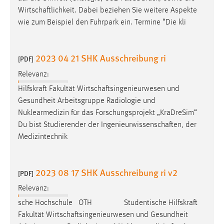
30 Tage
Wirtschaftlichkeit
. Dabei beziehen Sie weitere Aspekte
wie zum Beispiel den Fuhrpark ein. Termine “Die kli
Chat
Name:
2023 04 21 SHK Ausschreibung ri
[PDF]
MibewSessionID, MIBEW_UserID, mibew_locale, mibew-
chat-frame-style-5e9dbeb1811c0446
Relevanz:
Hilfskraft Fakultät
Wirtschaftsingenieurwesen
und
Zweck:
Gesundheit Arbeitsgruppe Radiologie und
Wird benötigt um die Chatfunktion nutzen zu können.
Nuklearmedizin für das Forschungsprojekt „KraDreSim“
Cookie Laufzeit:
Du bist Studierender der
Ingenieurwissenschaften
, der
MibewSessionID, mibew-chat-frame-style-
Medizintechnik
5e9dbeb1811c0446 = Sitzungslaufzeit, mibew_locale = 3
Jahre, MIBEW_UserID = 1 Jahr
2023 08 17 SHK Ausschreibung ri v2
[PDF]
Login
Relevanz:
Name:
sche Hochschule OTH Studentische Hilfskraft
fe_user, be_user, be_lastLoginProvider
Fakultät
Wirtschaftsingenieurwesen
und Gesundheit