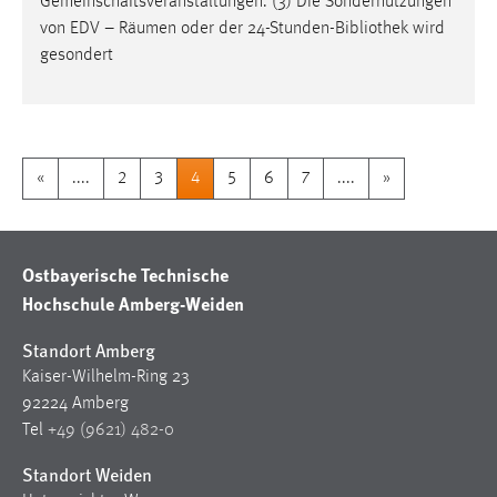
Gemeinschaftsveranstaltungen
. (3) Die Sondernutzungen
von EDV – Räumen oder der 24-Stunden-Bibliothek wird
gesondert
«
....
2
3
4
5
6
7
....
»
Ostbayerische Technische
Hochschule Amberg-Weiden
Standort Amberg
Kaiser-Wilhelm-Ring 23
92224 Amberg
Tel
+49 (9621) 482-0
Standort Weiden