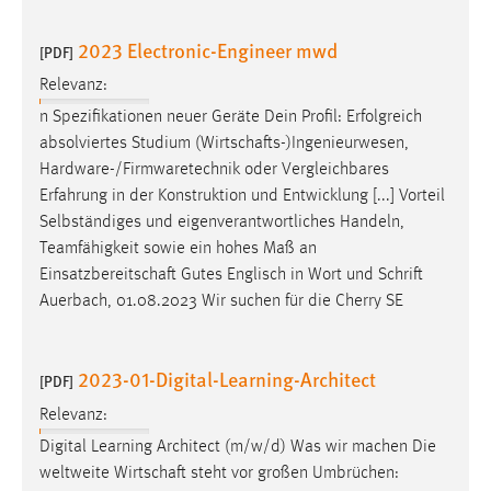
Conversion-Tracking
2023 Electronic-Engineer mwd
[PDF]
Cookie Laufzeit:
Relevanz:
3 Monate
n Spezifikationen neuer Geräte Dein Profil: Erfolgreich
absolviertes Studium (
Wirtschafts-)Ingenieurwesen
,
Facebook Pixel
Hardware-/Firmwaretechnik oder Vergleichbares
Name:
Erfahrung in der Konstruktion und Entwicklung [...] Vorteil
_fbp
Selbständiges und eigenverantwortliches Handeln,
Teamfähigkeit sowie ein hohes Maß an
Anbieter:
Einsatzbereitschaft
Gutes Englisch in Wort und Schrift
Facebook
Auerbach, 01.08.2023 Wir suchen für die Cherry SE
Zweck:
Conversion-Tracking
2023-01-Digital-Learning-Architect
[PDF]
Cookie Laufzeit:
3 Monate
Relevanz:
Digital Learning Architect (m/w/d) Was wir machen Die
weltweite
Wirtschaft
steht vor großen Umbrüchen: