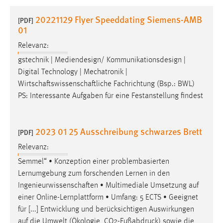
1 Jahr
20221129 Flyer Speeddating Siemens-AMB
[PDF]
01
Performance
Relevanz:
Name:
gstechnik | Mediendesign/ Kommunikationsdesign |
staticfilecache
Digital Technology | Mechatronik |
Wirtschaftswissenschaftliche
Fachrichtung (Bsp.: BWL)
Zweck:
PS: Interessante Aufgaben für eine Festanstellung findest
Für performante Seitenauslieferung wird in diesem Cookie
gespeichert, ob man eingeloggt ist.
2023 01 25 Ausschreibung schwarzes Brett
[PDF]
Sprachpräferenz
Relevanz:
Name:
Semmel“ • Konzeption einer problembasierten
site-language-preference
Lernumgebung zum forschenden Lernen in den
Zweck:
Ingenieurwissenschaften
• Multimediale Umsetzung auf
Das Cookie speichert die gewählte Sprache der Website.
einer Online-Lernplattform • Umfang: 5 ECTS • Geeignet
für [...] Entwicklung und berücksichtigen Auswirkungen
Cookie Laufzeit:
auf die Umwelt (Ökologie, CO2-Fußabdruck) sowie die