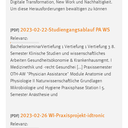
EXTERNE MEDIEN
Digitale Transformation, New Work und Nachhaltigkeit.
Um diese Herausforderungen bewältigen zu können
Um Inhalte von Videoplattformen und Social Media
Plattformen anzeigen zu können, werden von diesen
externen Medien Cookies gesetzt.
2023-02-22-Studiengangsablauf PA WS
[PDF]
YouTube
Relevanz:
BachelorseminarVertiefung 1 Vertiefung 1 Vertiefung 3 8.
Semester Klinische Studien und
wissenschaftliches
Vimeo
Arbeiten Gesundheitsökonomie & Krankenhausmgmt. I
Medizinethik und -recht Gesundhei [...] Praxissemester
OTH-AW "Physician Assistance" Module Anatomie und
Physiologie II
Naturwissenschaftliche
Grundlagen
Mikrobiologie und Hygiene Praxisphase Station I 5.
Semester Anästhesie und
2023-02-26 WI-Praxisprojekt-idtronic
[PDF]
Relevanz: