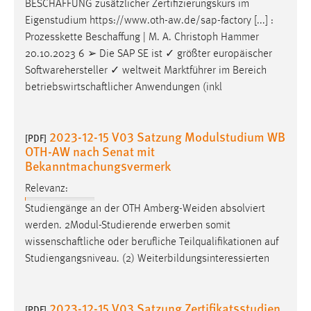
BESCHAFFUNG
zusätzlicher Zertifizierungskurs im
Eigenstudium https://www.oth-aw.de/sap-factory [...] :
Prozesskette
Beschaffung
| M. A. Christoph Hammer
20.10.2023 6 ➢ Die SAP SE ist ✓ größter europäischer
Softwarehersteller ✓ weltweit Marktführer im Bereich
betriebswirtschaftlicher
Anwendungen (inkl
2023-12-15 V03 Satzung Modulstudium WB
[PDF]
OTH-AW nach Senat mit
Bekanntmachungsvermerk
Relevanz:
Studiengänge an der OTH Amberg-Weiden absolviert
werden. 2Modul-Studierende erwerben somit
wissenschaftliche
oder berufliche Teilqualifikationen auf
Studiengangsniveau. (2) Weiterbildungsinteressierten
2023-12-15 V03 Satzung Zertifikatsstudien
[PDF]