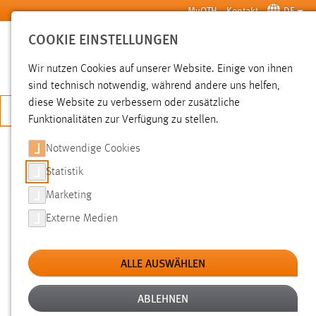
Zum Hauptinhalt springen
MyOTH
Kontakt
DE
COOKIE EINSTELLUNGEN
SUCHE
Wir nutzen Cookies auf unserer Website. Einige von ihnen
sind technisch notwendig, während andere uns helfen,
diese Website zu verbessern oder zusätzliche
JETZT BEWERBEN
Funktionalitäten zur Verfügung zu stellen.
Notwendige Cookies
SUCHE
Statistik
Marketing
FILTER
Externe Medien
Typ
ALLE AUSWÄHLEN
Erstellungsdatum
ABLEHNEN