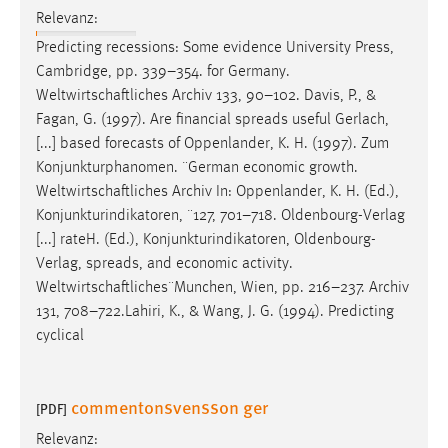
30 Tage
Relevanz:
Predicting recessions: Some evidence University Press,
Chat
Cambridge, pp. 339–354. for Germany.
Weltwirtschaftliches
Archiv 133, 90–102. Davis, P., &
Name:
Fagan, G. (1997). Are financial spreads useful Gerlach,
MibewSessionID, MIBEW_UserID, mibew_locale, mibew-
[...] based forecasts of Oppenlander, K. H. (1997). Zum
chat-frame-style-5e9dbeb1811c0446
Konjunkturphanomen. ¨German economic growth.
Zweck:
Weltwirtschaftliches
Archiv In: Oppenlander, K. H. (Ed.),
Wird benötigt um die Chatfunktion nutzen zu können.
Konjunkturindikatoren, ¨127, 701–718. Oldenbourg-Verlag
[...] rateH. (Ed.), Konjunkturindikatoren, Oldenbourg-
Cookie Laufzeit:
Verlag, spreads, and economic activity.
MibewSessionID, mibew-chat-frame-style-
5e9dbeb1811c0446 = Sitzungslaufzeit, mibew_locale = 3
Weltwirtschaftliches¨Munchen
, Wien, pp. 216–237. Archiv
Jahre, MIBEW_UserID = 1 Jahr
131, 708–722.Lahiri, K., & Wang, J. G. (1994). Predicting
cyclical
Login
commentonsvensson ger
Name:
[PDF]
fe_user, be_user, be_lastLoginProvider
Relevanz: