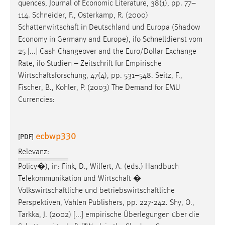
quences, Journal of Economic Literature, 38(1), pp. 77–
114. Schneider, F., Osterkamp, R. (2000)
Schattenwirtschaft
in Deutschland und Europa (Shadow
Economy in Germany and Europe), ifo Schnelldienst vom
25 [...] Cash Changeover and the Euro/Dollar Exchange
Rate, ifo Studien – Zeitschrift fur Empirische
Wirtschaftsforschung
, 47(4), pp. 531–548. Seitz, F.,
Fischer, B., Kohler, P. (2003) The Demand for EMU
Currencies:
ecbwp330
[PDF]
Relevanz:
Policy�), in: Fink, D., Wilfert, A. (eds.) Handbuch
Telekommunikation und
Wirtschaft
�
Volkswirtschaftliche
und
betriebswirtschaftliche
Perspektiven, Vahlen Publishers, pp. 227-242. Shy, O.,
Tarkka, J. (2002) [...] empirische Überlegungen über die