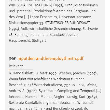
EXTERNE MEDIEN
WIRTSCHAFTSFORSCHUNG
) (1995), Produktionsvolumen
Um Inhalte von Videoplattformen und Social Media
und -potential, Produktionsfaktoren des Bergbaus und
Plattformen anzeigen zu können, werden von diesen
des Vera [...] Labor Economics, Universtät Konstanz,
externen Medien Cookies gesetzt.
Diskussionspapier 33. STATISTISCHES BUNDESAMT
(1994),
Volkswirtschaftliche
Gesamtrechnung. Fachserie
YouTube
18, Reihe 1.3, Konten und Standardtabellen,
Hauptbericht. Stuttgart
Vimeo
inputdemandtheemploythresh.pdf
[PDF]
Relevanz:
n. Handelsblatt, 8. März 1999. Weeber, Joachim (1997),
Wann führt
wirtschaftliches
Wachstum zu mehr
Beschäftigung?
Wirtschaftsdienst
, 77, 180 – 184. Weiss,
Andrew-A. (1984), Systematic Sampling and Temporal [...]
Johannes, Hummel, Marlies, Vogler-Ludwig, Kurt (1989),
Sektorale Kapitalbildung in der deutschen
Wirtschaft
nach dem Eigentümer- und Benutzerk- onzept. ifo