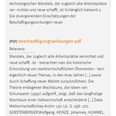
technologischen Wandels, der zugleich alte Arbeitsplätze
ver- nichtet und neue
schafft
, ist hinlänglich bekannt.2
Die divergierenden Einschätzungen der
Beschäftigungswirkungen neuer
beschaeftigungswirkungen.pdf
[PDF]
Relevanz:
Wandels, der zugleich alte Arbeitsplätze vernichtet und
neue
schafft
, ist - betrachtet man die historische
Entwicklung von
marktwirtschaftlichen
Ökonomien - kein
eigentlich neues Thema1. In den 80er Jahren [...] sowie
durch
Schaffung
neuer Märkte zurückzuführen. Die
Theorie endogenen Wachstums, die Ideen von
Schumpeter (1950) aufgreift, zeigt, daß das langfristige
Wachstum einer
Volkswirtschaft
entscheidend [...] Data.
Weltwirtschaftliches
Archiv 130 (2), S. 258- 272.
GERSTENBERGER,Wolfgang, HEINZE, Johannes, HUMMEL,