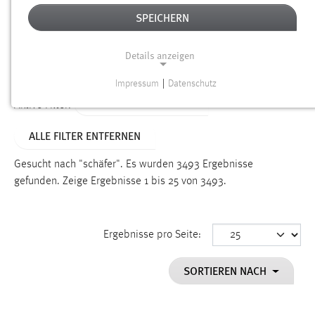
SPEICHERN
Alter
Details anzeigen
SUCHEN
Impressum
|
Datenschutz
NOTWENDIGE COOKIES
ALTER: ÜBER EIN JAHR
Aktive Filter:
Notwendige Cookies ermöglichen grundlegende
ALLE FILTER ENTFERNEN
Funktionen und sind für die einwandfreie Funktion der
Website erforderlich.
Gesucht nach "schäfer".
Es wurden 3493 Ergebnisse
gefunden.
Zeige Ergebnisse 1 bis 25 von 3493.
Einverständnis
Name:
cookie_consent
Ergebnisse pro Seite:
Zweck:
SORTIEREN NACH
Dieser Cookie speichert die ausgewählten Einverständnis-
Optionen des Benutzers
Cookie Laufzeit: