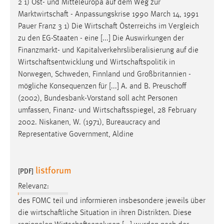
2 1) Ost- und Mitteleuropa auf dem Weg zur
Marktwirtschaft
- Anpassungskrise 1990 March 14, 1991
Cookie Laufzeit:
Pauer Franz 3 1) Die
Wirtschaft
Österreichs im Vergleich
Max. 13 Monate
zu den EG-Staaten - eine [...] Die Auswirkungen der
Finanzmarkt- und Kapitalverkehrsliberalisierung auf die
Wirtschaftsentwicklung
und
Wirtschaftspolitik
in
MARKETING
Norwegen, Schweden, Finnland und Großbritannien -
Marketing Cookies werden von Drittanbietern
mögliche Konsequenzen für [...] A. and B. Preuschoff
verwendet, um personalisierte Werbung anzuzeigen.
(2002), Bundesbank-Vorstand soll acht Personen
Sie tun dies, indem sie Besucher über Websites
umfassen, Finanz- und
Wirtschaftsspiegel
, 28 February
hinweg verfolgen.
2002. Niskanen, W. (1971), Bureaucracy and
Representative Government, Aldine
Google Ads
Name:
listforum
[PDF]
_gcl_au
Relevanz:
Anbieter:
des FOMC teil und informieren insbesondere jeweils über
Google Ireland Limited
die
wirtschaftliche
Situation in ihren Distrikten. Diese
Zweck: