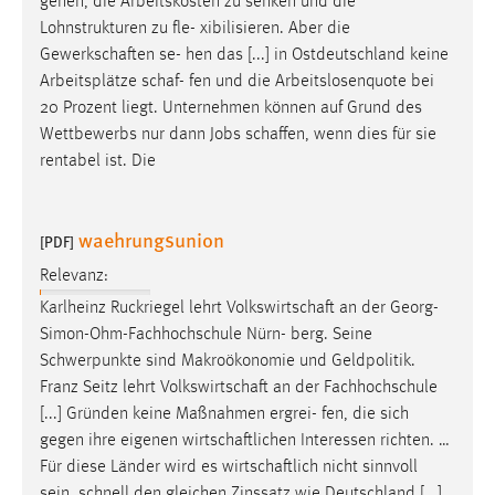
gehen, die Arbeitskosten zu senken und die
Lohnstrukturen zu fle- xibilisieren. Aber die
Gewerkschaften
se- hen das [...] in Ostdeutschland keine
Arbeitsplätze
schaf
- fen und die Arbeitslosenquote bei
20 Prozent liegt. Unternehmen können auf Grund des
Wettbewerbs nur dann Jobs
schaffen
, wenn dies für sie
rentabel ist. Die
waehrungsunion
[PDF]
Relevanz:
Karlheinz Ruckriegel lehrt
Volkswirtschaft
an der Georg-
Simon-Ohm-Fachhochschule Nürn- berg. Seine
Schwerpunkte sind Makroökonomie und Geldpolitik.
Franz Seitz lehrt
Volkswirtschaft
an der Fachhochschule
[...] Gründen keine Maßnahmen ergrei- fen, die sich
gegen ihre eigenen
wirtschaftlichen
Interessen richten. …
Für diese Länder wird es
wirtschaftlich
nicht sinnvoll
sein, schnell den gleichen Zinssatz wie Deutschland [...]