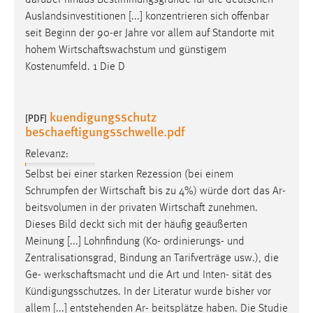
darüber hinaus Bestimmungsgründe für die deutschen
Auslandsinvestitionen [...] konzentrieren sich offenbar
seit Beginn der 90-er Jahre vor allem auf Standorte mit
hohem
Wirtschaftswachstum
und günstigem
Kostenumfeld. 1 Die D
kuendigungsschutz
[PDF]
beschaeftigungsschwelle.pdf
Relevanz:
Selbst bei einer starken Rezession (bei einem
Schrumpfen der
Wirtschaft
bis zu 4%) würde dort das Ar-
beitsvolumen in der privaten
Wirtschaft
zunehmen.
Dieses Bild deckt sich mit der häufig geäußerten
Meinung [...] Lohnfindung (Ko- ordinierungs- und
Zentralisationsgrad, Bindung an Tarifverträge usw.), die
Ge-
werkschaftsmacht
und die Art und Inten- sität des
Kündigungsschutzes. In der Literatur wurde bisher vor
allem [...] entstehenden Ar- beitsplätze haben. Die Studie