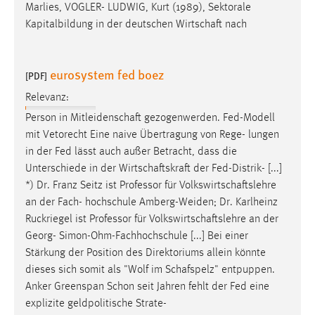
Marlies, VOGLER- LUDWIG, Kurt (1989), Sektorale
Kapitalbildung in der deutschen
Wirtschaft
nach
eurosystem fed boez
[PDF]
Relevanz:
Person in
Mitleidenschaft
gezogenwerden. Fed-Modell
mit Vetorecht Eine naive Übertragung von Rege- lungen
in der Fed lässt auch außer Betracht, dass die
Unterschiede in der
Wirtschaftskraft
der Fed-Distrik- [...]
*) Dr. Franz Seitz ist Professor für
Volkswirtschaftslehre
an der Fach- hochschule Amberg-Weiden; Dr. Karlheinz
Ruckriegel ist Professor für
Volkswirtschaftslehre
an der
Georg- Simon-Ohm-Fachhochschule [...] Bei einer
Stärkung der Position des Direktoriums allein könnte
dieses sich somit als "Wolf im
Schafspelz
" entpuppen.
Anker Greenspan Schon seit Jahren fehlt der Fed eine
explizite geldpolitische Strate-