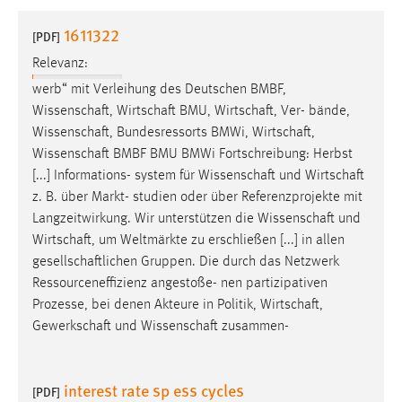
1 Jahr
1611322
[PDF]
Relevanz:
Performance
werb“ mit Verleihung des Deutschen BMBF,
Name:
Wissenschaft
,
Wirtschaft
BMU,
Wirtschaft
, Ver- bände,
staticfilecache
Wissenschaft
, Bundesressorts BMWi,
Wirtschaft
,
Wissenschaft
BMBF BMU BMWi Fortschreibung: Herbst
Zweck:
[...] Informations- system für
Wissenschaft
und
Wirtschaft
Für performante Seitenauslieferung wird in diesem Cookie
gespeichert, ob man eingeloggt ist.
z. B. über Markt- studien oder über Referenzprojekte mit
Langzeitwirkung. Wir unterstützen die
Wissenschaft
und
Wirtschaft
, um Weltmärkte zu erschließen [...] in allen
Sprachpräferenz
gesellschaftlichen
Gruppen. Die durch das Netzwerk
Name:
Ressourceneffizienz angestoße- nen partizipativen
site-language-preference
Prozesse, bei denen Akteure in Politik,
Wirtschaft
,
Gewerkschaft
und
Wissenschaft
zusammen-
Zweck:
Das Cookie speichert die gewählte Sprache der Website.
interest rate sp ess cycles
Cookie Laufzeit:
[PDF]