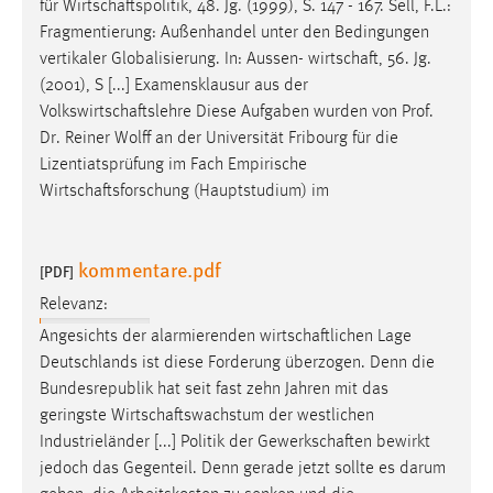
für
Wirtschaftspolitik
, 48. Jg. (1999), S. 147 - 167. Sell, F.L.:
Fragmentierung: Außenhandel unter den Bedingungen
vertikaler Globalisierung. In: Aussen-
wirtschaft
, 56. Jg.
(2001), S [...] Examensklausur aus der
Volkswirtschaftslehre
Diese Aufgaben wurden von Prof.
Dr. Reiner Wolff an der Universität Fribourg für die
Lizentiatsprüfung im Fach Empirische
Wirtschaftsforschung
(Hauptstudium) im
kommentare.pdf
[PDF]
Relevanz:
Angesichts der alarmierenden
wirtschaftlichen
Lage
Deutschlands ist diese Forderung überzogen. Denn die
Bundesrepublik hat seit fast zehn Jahren mit das
geringste
Wirtschaftswachstum
der westlichen
Industrieländer [...] Politik der
Gewerkschaften
bewirkt
jedoch das Gegenteil. Denn gerade jetzt sollte es darum