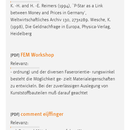
Zweck:
K. -H. and H. -E. Reimers (1994), `P-Star as a Link
Dieser Cookie ist notwendig um sich an der Website
between Money and Prices in Germany',
einloggen zu können.
Weltwirtschaftliches
Archiv 130, 273±289. Wesche, K.
(1998), Die Geldnachfrage in Europa, Physica-Verlag,
Cookie Laufzeit:
Heidelberg
24 Stunden
FEM Workshop
[PDF]
STATISTIK
Relevanz:
Statistik Cookies erfassen Informationen anonym.
- ordnung) und der diversen Faserorientie- rungswinkel
Diese Informationen helfen uns zu verstehen, wie
besteht die Möglichkeit ge- zielt
Materialeigenschaften
unsere Besucher unsere Website nutzen.
zu entwickeln. Bei der zuverlässigen Auslegung von
Kunststoffbauteilen muß darauf geachtet
Matomo
Name:
comment eijffinger
_pk_ref, _pk_cvar, _pk_id, _pk_ses
[PDF]
Zweck:
Relevanz:
Zugriffsstatistik