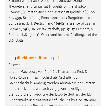
Schattenwirtschaft
(“Work in the Shadow: Some
Theoretical and Empirical Thoughts on the Shadow
Economy”), Perspektiven der
Wirtschaftspolitik
, 2(4), pp.
425-439. Schreft, [...] Renaissance des Bargeldes in der
Bundesrepublik Deutschland? (�Renaissance of Cash in
Germany?�), Die
Weltwirtschaft
, pp. 51-57. Lambert, M.,
Stanton, K.D. (2001), Opportunities and Challenges of the
U.S. Dollar
direktinvestitionen.pdf
[PDF]
Relevanz:
ändern März 2004 Von Prof. Dr. Thomas Jost Prof. Dr.
Horst Rottmann Fachhochschule
Aschaffenburg
Fachhochschule Amberg-Weiden Abstract In den letzten
20 Jahren kam es weltweit zu [...] zum jeweiligen
Standort, die Entwicklung der Exporte dorthin, der EU-
Binnenmarkt und das
wirtschaftliche
Risiko sind offenbar