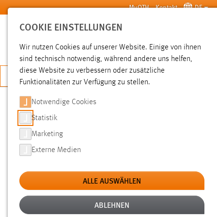
Zum Hauptinhalt springen
MyOTH
Kontakt
DE
COOKIE EINSTELLUNGEN
SUCHE
Wir nutzen Cookies auf unserer Website. Einige von ihnen
sind technisch notwendig, während andere uns helfen,
diese Website zu verbessern oder zusätzliche
JETZT BEWERBEN
Funktionalitäten zur Verfügung zu stellen.
Notwendige Cookies
SUCHE
Statistik
Marketing
FILTER
Externe Medien
Typ
ALLE AUSWÄHLEN
Erstellungsdatum
ABLEHNEN