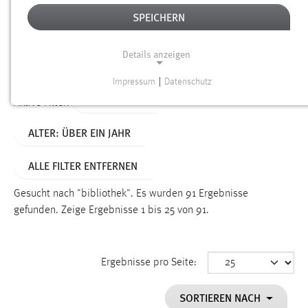
SPEICHERN
Alter
Details anzeigen
SUCHEN
Impressum
|
Datenschutz
NOTWENDIGE COOKIES
TYP: SEITEN
Aktive Filter:
Notwendige Cookies ermöglichen grundlegende
ALTER: ÜBER EIN JAHR
Funktionen und sind für die einwandfreie Funktion der
Website erforderlich.
ALLE FILTER ENTFERNEN
Einverständnis
Gesucht nach "bibliothek".
Es wurden 91 Ergebnisse
Name:
gefunden.
Zeige Ergebnisse 1 bis 25 von 91.
cookie_consent
Zweck:
Ergebnisse pro Seite:
Dieser Cookie speichert die ausgewählten Einverständnis-
Optionen des Benutzers
SORTIEREN NACH
Cookie Laufzeit: