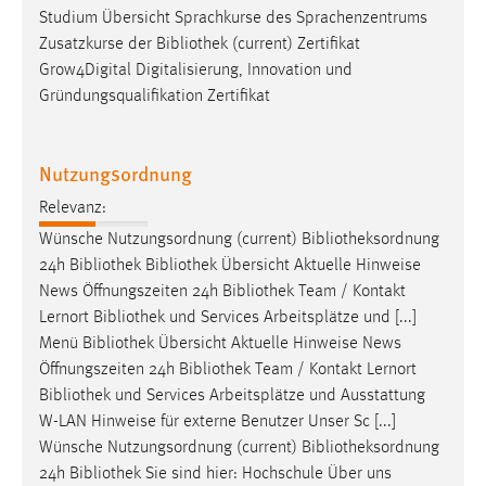
Studium Übersicht Sprachkurse des Sprachenzentrums
Cookie Laufzeit:
Zusatzkurse der
Bibliothek
(current) Zertifikat
Max. 13 Monate
Grow4Digital Digitalisierung, Innovation und
Gründungsqualifikation Zertifikat
MARKETING
Nutzungsordnung
Marketing Cookies werden von Drittanbietern
Relevanz:
verwendet, um personalisierte Werbung anzuzeigen.
Sie tun dies, indem sie Besucher über Websites
Wünsche Nutzungsordnung (current)
Bibliotheksordnung
hinweg verfolgen.
24h
Bibliothek
Bibliothek
Übersicht Aktuelle Hinweise
News Öffnungszeiten 24h
Bibliothek
Team / Kontakt
Google Ads
Lernort
Bibliothek
und Services Arbeitsplätze und [...]
Menü
Bibliothek
Übersicht Aktuelle Hinweise News
Name:
Öffnungszeiten 24h
Bibliothek
Team / Kontakt Lernort
_gcl_au
Bibliothek
und Services Arbeitsplätze und Ausstattung
Anbieter:
W-LAN Hinweise für externe Benutzer Unser Sc [...]
Google Ireland Limited
Wünsche Nutzungsordnung (current)
Bibliotheksordnung
24h
Bibliothek
Sie sind hier: Hochschule Über uns
Zweck: