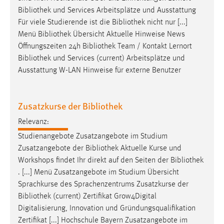
Zweck:
Bibliothek
und Services Arbeitsplätze und Ausstattung
Dieser Cookie ist notwendig um sich an der Website
Für viele Studierende ist die
Bibliothek
nicht nur [...]
einloggen zu können.
Menü
Bibliothek
Übersicht Aktuelle Hinweise News
Öffnungszeiten 24h
Bibliothek
Team / Kontakt Lernort
Cookie Laufzeit:
Bibliothek
und Services (current) Arbeitsplätze und
24 Stunden
Ausstattung W-LAN Hinweise für externe Benutzer
STATISTIK
Zusatzkurse der Bibliothek
Statistik Cookies erfassen Informationen anonym.
Relevanz:
Diese Informationen helfen uns zu verstehen, wie
Studienangebote Zusatzangebote im Studium
unsere Besucher unsere Website nutzen.
Zusatzangebote der
Bibliothek
Aktuelle Kurse und
Workshops findet Ihr direkt auf den Seiten der
Bibliothek
Matomo
. [...] Menü Zusatzangebote im Studium Übersicht
Name:
Sprachkurse des Sprachenzentrums Zusatzkurse der
_pk_ref, _pk_cvar, _pk_id, _pk_ses
Bibliothek
(current) Zertifikat Grow4Digital
Digitalisierung, Innovation und Gründungsqualifikation
Zweck:
Zertifikat [...] Hochschule Bayern Zusatzangebote im
Zugriffsstatistik