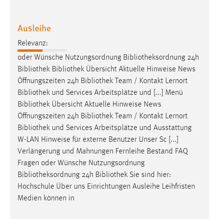
EXTERNE MEDIEN
Um Inhalte von Videoplattformen und Social Media
Ausleihe
Plattformen anzeigen zu können, werden von diesen
externen Medien Cookies gesetzt.
Relevanz:
oder Wünsche Nutzungsordnung
Bibliotheksordnung
24h
YouTube
Bibliothek
Bibliothek
Übersicht Aktuelle Hinweise News
Öffnungszeiten 24h
Bibliothek
Team / Kontakt Lernort
Bibliothek
und Services Arbeitsplätze und [...] Menü
Vimeo
Bibliothek
Übersicht Aktuelle Hinweise News
Öffnungszeiten 24h
Bibliothek
Team / Kontakt Lernort
Bibliothek
und Services Arbeitsplätze und Ausstattung
W-LAN Hinweise für externe Benutzer Unser Sc [...]
Verlängerung und Mahnungen Fernleihe Bestand FAQ
Fragen oder Wünsche Nutzungsordnung
Bibliotheksordnung
24h
Bibliothek
Sie sind hier:
Hochschule Über uns Einrichtungen Ausleihe Leihfristen
Medien können in