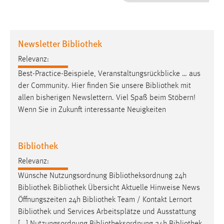
1 Jahr
Performance
Newsletter Bibliothek
Name:
Relevanz:
staticfilecache
Best-Practice-Beispiele, Veranstaltungsrückblicke … aus
der Community. Hier finden Sie unsere
Bibliothek
mit
Zweck:
allen bisherigen Newslettern. Viel Spaß beim Stöbern!
Für performante Seitenauslieferung wird in diesem Cookie
gespeichert, ob man eingeloggt ist.
Wenn Sie in Zukunft interessante Neuigkeiten
Sprachpräferenz
Bibliothek
Name:
Relevanz:
site-language-preference
Wünsche Nutzungsordnung
Bibliotheksordnung
24h
Zweck:
Bibliothek
Bibliothek
Übersicht Aktuelle Hinweise News
Das Cookie speichert die gewählte Sprache der Website.
Öffnungszeiten 24h
Bibliothek
Team / Kontakt Lernort
Bibliothek
und Services Arbeitsplätze und Ausstattung
Cookie Laufzeit: