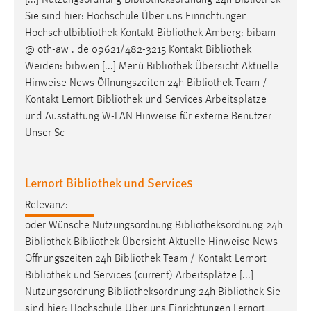
[...] Nutzungsordnung
Bibliotheksordnung
24h
Bibliothek
30 Tage
Sie sind hier: Hochschule Über uns Einrichtungen
Hochschulbibliothek Kontakt
Bibliothek
Amberg: bibam
Chat
@ oth-aw . de 09621/482-3215 Kontakt
Bibliothek
Weiden: bibwen [...] Menü
Bibliothek
Übersicht Aktuelle
Name:
Hinweise News Öffnungszeiten 24h
Bibliothek
Team /
MibewSessionID, MIBEW_UserID, mibew_locale, mibew-
Kontakt Lernort
Bibliothek
und Services Arbeitsplätze
chat-frame-style-5e9dbeb1811c0446
und Ausstattung W-LAN Hinweise für externe Benutzer
Zweck:
Unser Sc
Wird benötigt um die Chatfunktion nutzen zu können.
Cookie Laufzeit:
Lernort Bibliothek und Services
MibewSessionID, mibew-chat-frame-style-
5e9dbeb1811c0446 = Sitzungslaufzeit, mibew_locale = 3
Relevanz:
Jahre, MIBEW_UserID = 1 Jahr
oder Wünsche Nutzungsordnung
Bibliotheksordnung
24h
Bibliothek
Bibliothek
Übersicht Aktuelle Hinweise News
Login
Öffnungszeiten 24h
Bibliothek
Team / Kontakt Lernort
Bibliothek
und Services (current) Arbeitsplätze [...]
Name:
Nutzungsordnung
Bibliotheksordnung
24h
Bibliothek
Sie
fe_user, be_user, be_lastLoginProvider
sind hier: Hochschule Über uns Einrichtungen Lernort