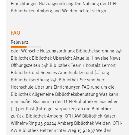
Einrichtungen Nutzungsordnung Die Nutzung der OTH-
Conversion-Tracking
Bibliotheken
Amberg und Weiden richtet sich gru
Cookie Laufzeit:
3 Monate
FAQ
Facebook Pixel
Relevanz:
oder Wünsche Nutzungsordnung
Bibliotheksordnung
24h
Name:
Bibliothek
Bibliothek
Übersicht Aktuelle Hinweise News
_fbp
Öffnungszeiten 24h
Bibliothek
Team / Kontakt Lernort
Anbieter:
Bibliothek
und Services Arbeitsplätze und [...] ung
Facebook
Bibliotheksordnung
24h
Bibliothek
Sie sind hier:
Hochschule Über uns Einrichtungen FAQ rund um die
Zweck:
Bibliothek
Allgemeine
Bibliotheksbenutzung
Was kann
Conversion-Tracking
man außer Büchern in den OTH-
Bibliotheken
ausleihen
Cookie Laufzeit:
[...] per Post (bitte gut verpacken) an die
Bibliothek
3 Monate
zurück:
Bibliothek
Amberg: OTH-AW
Bibliothek
Kaiser-
Wilhelm-Ring 23 92224 Amberg
Bibliothek
Weiden: OTH-
AW
Bibliothek
Hetzenrichter Weg 15 92637 Weiden i