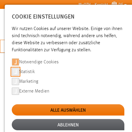
Zum Hauptinhalt springen
MyOTH
Kontakt
DE
COOKIE EINSTELLUNGEN
SUCHE
Wir nutzen Cookies auf unserer Website. Einige von ihnen
sind technisch notwendig, während andere uns helfen,
diese Website zu verbessern oder zusätzliche
JETZT BEWERBEN
Funktionalitäten zur Verfügung zu stellen.
Notwendige Cookies
SUCHE
Statistik
Marketing
FILTER
Externe Medien
Typ
ALLE AUSWÄHLEN
Erstellungsdatum
ABLEHNEN