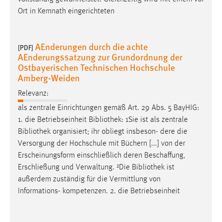
Conversion-Tracking
Ort in Kemnath eingerichteten
Cookie Laufzeit:
3 Monate
AEnderungen durch die achte
[PDF]
AEnderungssatzung zur Grundordnung der
Ostbayerischen Technischen Hochschule
Facebook Pixel
Amberg-Weiden
Name:
Relevanz:
_fbp
als zentrale Einrichtungen gemäß Art. 29 Abs. 5 BayHIG:
Anbieter:
1. die Betriebseinheit
Bibliothek
: 1Sie ist als zentrale
Facebook
Bibliothek
organisiert; ihr obliegt insbeson- dere die
Versorgung der Hochschule mit Büchern [...] von der
Zweck:
Erscheinungsform einschließlich deren Beschaffung,
Conversion-Tracking
Erschließung und Verwaltung. ²Die
Bibliothek
ist
Cookie Laufzeit:
außerdem zuständig für die Vermittlung von
3 Monate
Informations- kompetenzen. 2. die Betriebseinheit