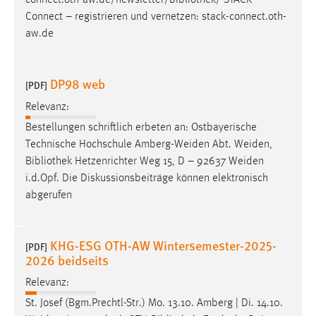
connect.oth-aw.de/newsletter/
bibliothek
/ STACK
30 Tage
Connect – registrieren und vernetzen: stack-connect.oth-
aw.de
Chat
Name:
DP98 web
[PDF]
MibewSessionID, MIBEW_UserID, mibew_locale, mibew-
chat-frame-style-5e9dbeb1811c0446
Relevanz:
Bestellungen schriftlich erbeten an: Ostbayerische
Zweck:
Technische Hochschule Amberg-Weiden Abt. Weiden,
Wird benötigt um die Chatfunktion nutzen zu können.
Bibliothek
Hetzenrichter Weg 15, D – 92637 Weiden
Cookie Laufzeit:
i.d.Opf. Die Diskussionsbeiträge können elektronisch
MibewSessionID, mibew-chat-frame-style-
abgerufen
5e9dbeb1811c0446 = Sitzungslaufzeit, mibew_locale = 3
Jahre, MIBEW_UserID = 1 Jahr
KHG-ESG OTH-AW Wintersemester-2025-
[PDF]
Login
2026 beidseits
Relevanz:
Name:
fe_user, be_user, be_lastLoginProvider
St. Josef (Bgm.Prechtl-Str.) Mo. 13.10. Amberg | Di. 14.10.