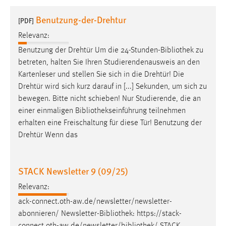
1 Jahr
Benutzung-der-Drehtur
[PDF]
Relevanz:
Performance
Benutzung der Drehtür Um die 24-Stunden-
Bibliothek
zu
Name:
betreten, halten Sie Ihren Studierendenausweis an den
staticfilecache
Kartenleser und stellen Sie sich in die Drehtür! Die
Drehtür wird sich kurz darauf in [...] Sekunden, um sich zu
Zweck:
bewegen. Bitte nicht schieben! Nur Studierende, die an
Für performante Seitenauslieferung wird in diesem Cookie
gespeichert, ob man eingeloggt ist.
einer einmaligen
Bibliothekseinführung
teilnehmen
erhalten eine Freischaltung für diese Tür! Benutzung der
Drehtür Wenn das
Sprachpräferenz
Name:
STACK Newsletter 9 (09/25)
site-language-preference
Relevanz:
Zweck:
Das Cookie speichert die gewählte Sprache der Website.
ack-connect.oth-aw.de/newsletter/newsletter-
abonnieren/ Newsletter-
Bibliothek
: https://stack-
Cookie Laufzeit: