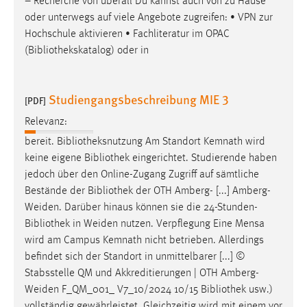
– Recherche von überall Du kannst auch von zu Hause
oder unterwegs auf viele Angebote zugreifen: • VPN zur
Cookie Laufzeit:
Hochschule aktivieren • Fachliteratur im OPAC
Max. 13 Monate
(
Bibliothekskatalog
) oder in
MARKETING
Studiengangsbeschreibung MIE 3
[PDF]
Marketing Cookies werden von Drittanbietern
Relevanz:
verwendet, um personalisierte Werbung anzuzeigen.
bereit.
Bibliotheksnutzung
Am Standort Kemnath wird
Sie tun dies, indem sie Besucher über Websites
keine eigene
Bibliothek
eingerichtet. Studierende haben
hinweg verfolgen.
jedoch über den Online-Zugang Zugriff auf sämtliche
Bestände der
Bibliothek
der OTH Amberg- [...] Amberg-
Google Ads
Weiden. Darüber hinaus können sie die 24-Stunden-
Bibliothek
in Weiden nutzen. Verpflegung Eine Mensa
Name:
wird am Campus Kemnath nicht betrieben. Allerdings
_gcl_au
befindet sich der Standort in unmittelbarer [...] ©
Anbieter:
Stabsstelle QM und Akkreditierungen | OTH Amberg-
Google Ireland Limited
Weiden F_QM_001_ V7_10/2024 10/15
Bibliothek
usw.)
Zweck:
vollständig gewährleistet. Gleichzeitig wird mit einem vor