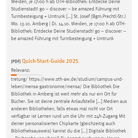
Weiden, je 17:00 h ab OTH-
Bibliothek
: Entdecke Deine
Zweck:
Studienstadt! go – discover – be amazed Führung mit
Dieser Cookie ist notwendig um sich an der Website
Turmbesteigung + Umtrunk [...] St. Josef (Bgm.Prechtl-Str.)
einloggen zu können.
Mo. 13.10. Amberg | Di. 14.10. Weiden, je 17:00 h ab OTH-
Cookie Laufzeit:
Bibliothek
: Entdecke Deine Studienstadt! go – discover –
24 Stunden
be amazed Führung mit Turmbesteigung + Umtrunk
Quick-Start-Guide 2025
STATISTIK
[PDF]
Relevanz:
Statistik Cookies erfassen Informationen anonym.
Diese Informationen helfen uns zu verstehen, wie
tretung/ https://www.oth-aw.de/studium/campus-und-
unsere Besucher unsere Website nutzen.
leben/mensa-gastronomie/mensa/ Die
Bibliothek
Die
Bibliothek
in Amberg ist weit mehr als nur ein Ort für
Matomo
Bücher. Sie ist deine zentrale Anlaufstelle [...] Medien aus
anderen
Bibliotheken
, falls etwas mal nicht vor Ort
Name:
verfügbar ist Lernen rund um die Uhr mit 24h-Zugang Mit
_pk_ref, _pk_cvar, _pk_id, _pk_ses
deiner personalisierten Chipkarte (gleichzeitig auch
Zweck:
Bibliotheksausweis
) kannst du die [...] Digitale
Bibliothek
Zugriffsstatistik