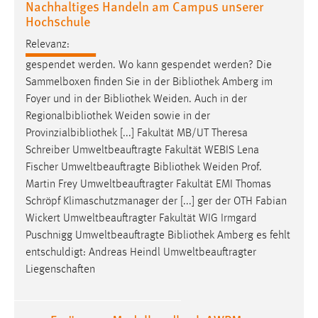
Nachhaltiges Handeln am Campus unserer
EXTERNE MEDIEN
Hochschule
Um Inhalte von Videoplattformen und Social Media
Relevanz:
Plattformen anzeigen zu können, werden von diesen
externen Medien Cookies gesetzt.
gespendet werden. Wo kann gespendet werden? Die
Sammelboxen finden Sie in der
Bibliothek
Amberg im
YouTube
Foyer und in der
Bibliothek
Weiden. Auch in der
Regionalbibliothek Weiden sowie in der
Provinzialbibliothek [...] Fakultät MB/UT Theresa
Vimeo
Schreiber Umweltbeauftragte Fakultät WEBIS Lena
Fischer Umweltbeauftragte
Bibliothek
Weiden Prof.
Martin Frey Umweltbeauftragter Fakultät EMI Thomas
Schröpf Klimaschutzmanager der [...] ger der OTH Fabian
Wickert Umweltbeauftragter Fakultät WIG Irmgard
Puschnigg Umweltbeauftragte
Bibliothek
Amberg es fehlt
entschuldigt: Andreas Heindl Umweltbeauftragter
Liegenschaften