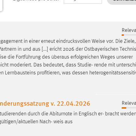
Releva
ngagement in einer erneut eindrucksvollen
Weise
vor. Die Ziele,
artnern in und aus [...] ericht 2026 der Ostbayerischen Techni
ise
die Fortführung des überaus erfolgreichen Weges unserer
nicht moderiert. Das bedeutet, dass Studie- rende mit untersch
n Lernbausteins profitieren, was dessen heterogenitätssensiti
AEnderungssatzung v. 22.04.2026
Releva
udierenden durch die Abiturnote in Englisch er- bracht werden
gültigen/aktuellen Nach-
weis
aus