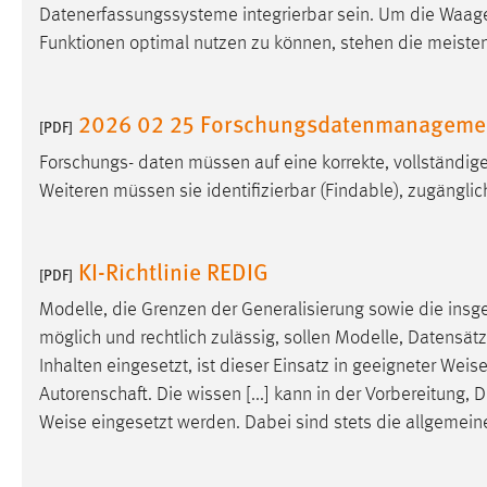
Datenerfassungssysteme integrierbar sein. Um die Waage
Cookie Laufzeit:
MibewSessionID, mibew-chat-frame-
Funktionen optimal nutzen zu können, stehen die meisten
style-5e9dbeb1811c0446 =
Sitzungslaufzeit, mibew_locale = 3
Jahre, MIBEW_UserID = 1 Jahr
2026 02 25 Forschungsdatenmanagement-
[PDF]
Login
Forschungs- daten müssen auf eine korrekte, vollständige
Weiteren müssen sie identifizierbar (Findable), zugänglich
Name:
fe_user, be_user, be_lastLoginProvider
Zweck:
Dieser Cookie ist notwendig um sich an
KI-Richtlinie REDIG
der Website einloggen zu können.
[PDF]
Cookie Laufzeit:
24 Stunden
Modelle, die Grenzen der Generalisierung sowie die in
möglich und rechtlich zulässig, sollen Modelle, Datensätz
Inhalten eingesetzt, ist dieser Einsatz in geeigneter
Weis
STATISTIK
Autorenschaft. Die wissen [...] kann in der Vorbereitung,
Weise
eingesetzt werden. Dabei sind stets die allgemein
Statistik Cookies erfassen Informationen anonym.
Diese Informationen helfen uns zu verstehen, wie
unsere Besucher unsere Website nutzen.