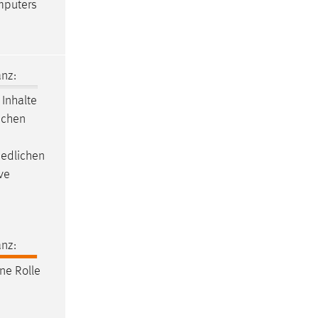
mputers
nz:
 Inhalte
schen
iedlichen
ve
nz:
ine Rolle