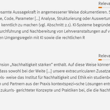
Releva
sgesamte Aussagekraft in angemessener
Weise
dokumentieren. 
e, Code, Parameter [...] Analyse, Strukturierung oder Auswertu
e
kenntlich zu machen (vgl. Abschnitt 2.1). KI-Systeme begründ
 Durchführung und Nachbereitung von Lehrveranstaltungen auf vi
en Umgangsregeln mit KI sowie die rechtlichen R
Releva
sion „Nachhaltigkeit stärken“ enthält. Auf diese
Weise
können
ss sowohl bei der Weite [...] unsere extracurricularen Zusatz
els-
weise
das Institut für Nachhaltigkeit und Ethik ein studienb
nen und Partnern aus der Praxis kontextspezi+sche Lösungen ent
 zukun!s- gerichteter Konzepte und Praktiken bei, die die Nach