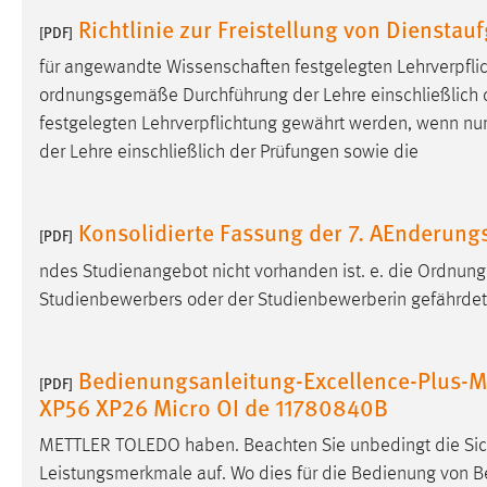
in diesem Cookie gespeichert, ob man
Richtlinie zur Freistellung von Diensta
[PDF]
eingeloggt ist.
für angewandte Wissenschaften festgelegten Lehrverpfli
ordnungsgemäße Durchführung der Lehre einschließlich d
Sprachpräferenz
festgelegten Lehrverpflichtung gewährt werden, wenn nu
Name:
site-language-preference
der Lehre einschließlich der Prüfungen sowie die
Zweck:
Das Cookie speichert die gewählte
Sprache der Website.
Konsolidierte Fassung der 7. AEnderung
[PDF]
Cookie Laufzeit:
30 Tage
ndes Studienangebot nicht vorhanden ist. e. die Ordnung
Studienbewerbers oder der Studienbewerberin gefährdet 
Chat
Name:
MibewSessionID, MIBEW_UserID,
Bedienungsanleitung-Excellence-Plus-M
[PDF]
mibew_locale, mibew-chat-frame-style-
XP56 XP26 Micro OI de 11780840B
5e9dbeb1811c0446
METTLER TOLEDO haben. Beachten Sie unbedingt die Sic
Zweck:
Wird benötigt um die Chatfunktion
nutzen zu können.
Leistungsmerkmale auf. Wo dies für die Bedienung von Be­