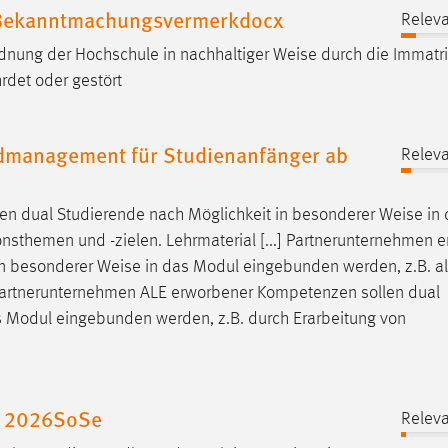
 Bekanntmachungsvermerkdocx
Releva
Ordnung der Hochschule in nachhaltiger
Weise
durch die Immatri
det oder gestört
dmanagement für Studienanfänger ab
Releva
n dual Studierende nach Möglichkeit in besonderer
Weise
in 
nsthemen und -zielen. Lehrmaterial [...] Partnerunternehmen 
in besonderer
Weise
in das Modul eingebunden werden, z.B. a
.] Partnerunternehmen ALE erworbener Kompetenzen sollen dual
 Modul eingebunden werden, z.B. durch Erarbeitung von
e 2026SoSe
Releva