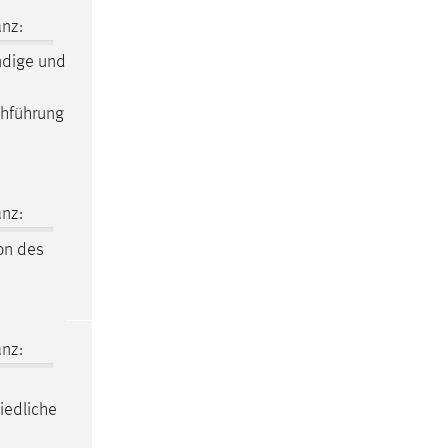
nz:
ndige und
hführung
nz:
on des
nz:
iedliche