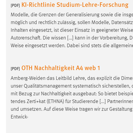
KI-Richtlinie Studium-Lehre-Forschung
[PDF]
Matomo
Modelle, die Grenzen der Generalisierung sowie die in
möglich und rechtlich zulässig, sollen Modelle, Datensätz
Name:
_pk_ref, _pk_cvar, _pk_id, _pk_ses
Inhalten eingesetzt, ist dieser Einsatz in geeigneter
Weis
Zweck:
Zugriffsstatistik
Autorenschaft. Die wissen [...] kann in der Vorbereitung,
Weise
eingesetzt werden. Dabei sind stets die allgemein
Cookie Laufzeit:
Max. 13 Monate
OTH Nachhaltigkeit A4 web 1
[PDF]
MARKETING
Amberg-Weiden das Leitbild Lehre, das explizit die Dimen
Marketing Cookies werden von Drittanbietern
unser Qualitätsmanagement systematisch sicherstellen, da
verwendet, um personalisierte Werbung anzuzeigen.
mit Bezug zur Nachhaltigkeit ausgebaut: So bietet beispi
Sie tun dies, indem sie Besucher über Websites
tendes Zerti+kat (ETHNA) für Studierende [...] Partnerin
hinweg verfolgen.
und umsetzen. Auf diese
Weise
tragen wir zur Gestaltung
Google Ads
Entwick-
Name:
_gcl_au