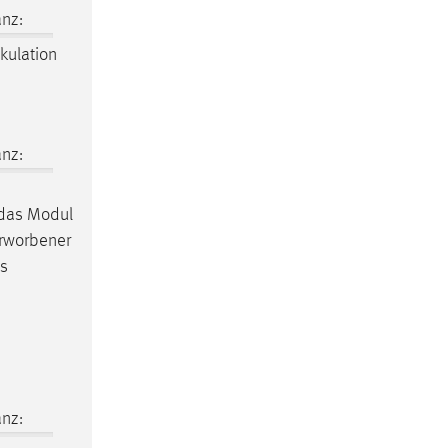
nz:
kulation
nz:
das Modul
erworbener
ls
nz: