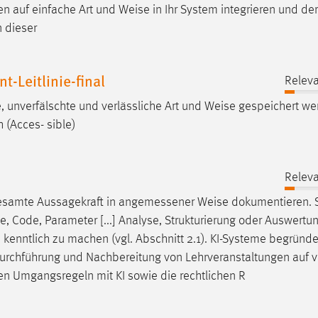
n auf einfache Art und
Weise
in Ihr System integrieren und de
 dieser
Leitlinie-final
Releva
, unverfälschte und verlässliche Art und
Weise
gespeichert we
 (Acces- sible)
Releva
sgesamte Aussagekraft in angemessener
Weise
dokumentieren. 
e, Code, Parameter [...] Analyse, Strukturierung oder Auswertu
e
kenntlich zu machen (vgl. Abschnitt 2.1). KI-Systeme begründ
 Durchführung und Nachbereitung von Lehrveranstaltungen auf vi
en Umgangsregeln mit KI sowie die rechtlichen R