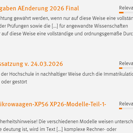
ufgaben AEnderung 2026 Final
Releva
chtung gewährt werden, wenn nur auf diese
Weise
eine vollstä
er Prüfungen sowie die [...] für angewandte Wissenschaften
r auf diese
Weise
eine vollständige und ordnungsgemäße Durc
ssatzung v. 24.03.2026
Releva
 der Hochschule in nachhaltiger
Weise
durch die Immatrikulati
oder gestört
ikrowaagen-XP56 XP26-Modelle-Teil-1-
Releva
herheitshinweise! Die verschiedenen Modelle
weisen
untersch
 deutung ist, wird im Text [...] komplexe Rechner- oder