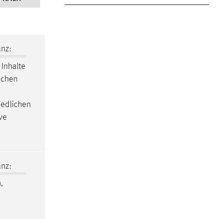
nz:
 Inhalte
schen
iedlichen
ve
nz:
,