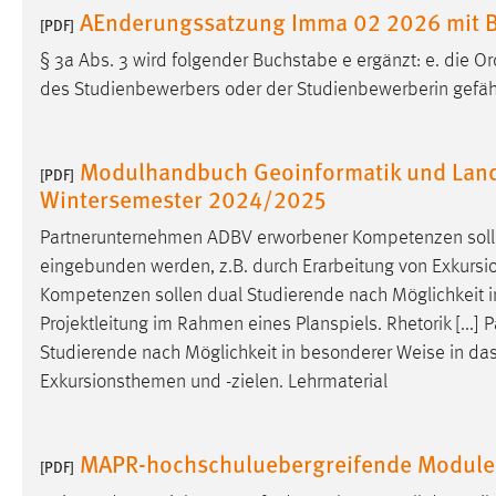
AEnderungssatzung Imma 02 2026 mit
Anbieter:
[PDF]
Google Ireland Limited
§ 3a Abs. 3 wird folgender Buchstabe e ergänzt: e. die 
Zweck:
Conversion-Tracking
des Studienbewerbers oder der Studienbewerberin gefähr
Cookie Laufzeit:
3 Monate
Modulhandbuch Geoinformatik und Lan
Facebook Pixel
[PDF]
Wintersemester 2024/2025
Name:
_fbp
Partnerunternehmen ADBV erworbener Kompetenzen solle
Anbieter:
Facebook
eingebunden werden, z.B. durch Erarbeitung von Exkursio
Kompetenzen sollen dual Studierende nach Möglichkeit 
Zweck:
Conversion-Tracking
Projektleitung im Rahmen eines Planspiels. Rhetorik [..
Cookie Laufzeit:
3 Monate
Studierende nach Möglichkeit in besonderer
Weise
in das
Exkursionsthemen und -zielen. Lehrmaterial
EXTERNE MEDIEN
MAPR-hochschuluebergreifende Modul
[PDF]
Um Inhalte von Videoplattformen und Social Media
Plattformen anzeigen zu können, werden von diesen