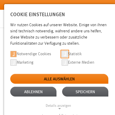
Zum Hauptinhalt springen
COOKIE EINSTELLUNGEN
Wir nutzen Cookies auf unserer Website. Einige von ihnen
sind technisch notwendig, während andere uns helfen,
diese Website zu verbessern oder zusätzliche
SUCHE
Funktionalitäten zur Verfügung zu stellen.
Notwendige Cookies
Statistik
Marketing
Externe Medien
ALLE AUSWÄHLEN
ALTER: 1 BIS 6 MONATE
ALLE FILTER E
Aktive Filter:
ABLEHNEN
SPEICHERN
Gesucht nach "weis".
Es wurden 17 Ergebnisse gefunden.
Ze
Details anzeigen