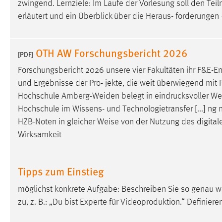
zwingend. Lernziele: Im Laufe der Vorlesung soll den Te
externen Medien Cookies gesetzt.
erläutert und ein Überblick über die Heraus- forderunge
YouTube
OTH AW Forschungsbericht 2026
[PDF]
Vimeo
Forschungsbericht 2026 unsere vier Fakultäten ihr F&E-E
und Ergebnisse der Pro- jekte, die weit überwiegend mit P
Hochschule Amberg-Weiden belegt in eindrucksvoller
We
Hochschule im Wissens- und Technologietransfer [...] ng 
HZB-Noten in gleicher
Weise
von der Nutzung des digitale
Wirksamkeit
Tipps zum Einstieg
möglichst konkrete Aufgabe: Beschreiben Sie so genau wie 
zu, z. B.: „Du bist Experte für Videoproduktion.“ Definiere