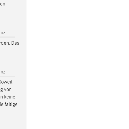
ren
nz:
rden. Des
nz:
Soweit
ng von
en keine
elfältige