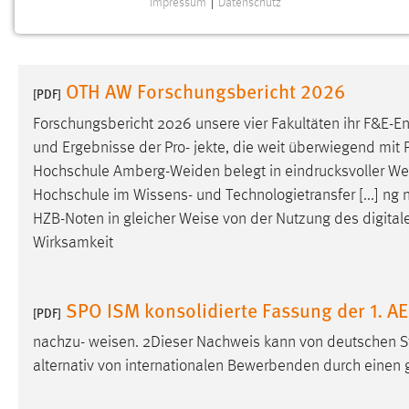
Impressum
|
Datenschutz
NOTWENDIGE COOKIES
Notwendige Cookies ermöglichen grundlegende
Funktionen und sind für die einwandfreie Funktion der
OTH AW Forschungsbericht 2026
Website erforderlich.
[PDF]
Forschungsbericht 2026 unsere vier Fakultäten ihr F&E-E
Einverständnis
und Ergebnisse der Pro- jekte, die weit überwiegend mit P
Hochschule Amberg-Weiden belegt in eindrucksvoller
We
Name:
cookie_consent
Hochschule im Wissens- und Technologietransfer [...] ng 
Zweck:
Dieser Cookie speichert die
HZB-Noten in gleicher
Weise
von der Nutzung des digitale
ausgewählten Einverständnis-Optionen
Wirksamkeit
des Benutzers
Cookie Laufzeit:
1 Jahr
SPO ISM konsolidierte Fassung der 1. 
[PDF]
Performance
nachzu-
weisen
. 2Dieser Nachweis kann von deutschen St
alternativ von internationalen Bewerbenden durch einen 
Name:
staticfilecache
Zweck:
Für performante Seitenauslieferung wird