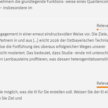
ilnehmern die grundlegende Funktions-
weise
eines Quantenco
n – insbesondere im
Releva
ngagement in einer erneut eindrucksvollen
Weise
vor. Die Ziele,
artnern in und aus [...] ericht 2026 der Ostbayerischen Techni
ise
die Fortführung des überaus erfolgreichen Weges unserer
nicht moderiert. Das bedeutet, dass Studie- rende mit untersch
n Lernbausteins profitieren, was dessen heterogenitätssensiti
Releva
möglich, was die KI für Sie erstellen soll.
Weisen
Sie der KI e
n Sie Ziel und