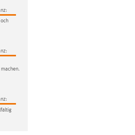
nz:
doch
nz:
u machen.
nz:
lfältig