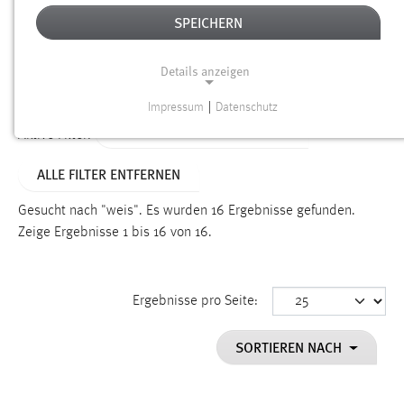
SPEICHERN
Alter
Details anzeigen
SUCHEN
Impressum
|
Datenschutz
NOTWENDIGE COOKIES
ALTER: 6 MONATE BIS 1 JAHR
Aktive Filter:
Notwendige Cookies ermöglichen grundlegende
ALLE FILTER ENTFERNEN
Funktionen und sind für die einwandfreie Funktion der
Website erforderlich.
Gesucht nach "weis".
Es wurden 16 Ergebnisse gefunden.
Zeige Ergebnisse 1 bis 16 von 16.
Einverständnis
Name:
cookie_consent
Ergebnisse pro Seite:
Zweck:
SORTIEREN NACH
Dieser Cookie speichert die ausgewählten Einverständnis-
Optionen des Benutzers
Cookie Laufzeit: