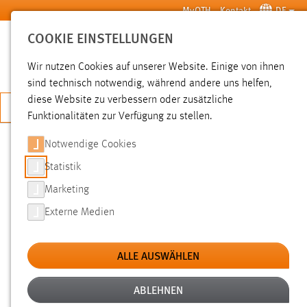
Zum Hauptinhalt springen
MyOTH
Kontakt
DE
COOKIE EINSTELLUNGEN
SUCHE
Wir nutzen Cookies auf unserer Website. Einige von ihnen
sind technisch notwendig, während andere uns helfen,
diese Website zu verbessern oder zusätzliche
JETZT BEWERBEN
Funktionalitäten zur Verfügung zu stellen.
Notwendige Cookies
SUCHE
Statistik
Marketing
FILTER
Externe Medien
Typ
ALLE AUSWÄHLEN
Erstellungsdatum
ABLEHNEN