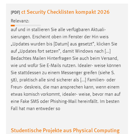
1 Jahr
ct Security Checklisten kompakt 2026
[PDF]
Relevanz:
Performance
auf und in­ stallieren Sie alle verfügbaren Aktuali­
Name:
sierungen. Erscheint oben im Fenster der Hin­
weis
staticfilecache
„Updates wurden bis [Datum] aus­ gesetzt“, klicken Sie
auf „Updates fort­ setzen“, damit Windows nach [...]
Zweck:
Bedachtes Mailen Hinterfragen Sie auch beim Versand,
Für performante Seitenauslieferung wird in diesem Cookie
gespeichert, ob man eingeloggt ist.
wie und wofür Sie E-Mails nutzen. Idealer-
weise
können
Sie stattdessen zu einem Messenger greifen (siehe S.
58), praktisch alle sind sicherer als [...] Familien- oder
Sprachpräferenz
Freun- deskreis, die man ansprechen kann, wenn einem
Name:
etwas komisch vorkommt, idealer-
weise
, bevor man auf
site-language-preference
eine Fake SMS oder Phishing-Mail hereinfällt. Im besten
Fall hat man entweder so
Zweck:
Das Cookie speichert die gewählte Sprache der Website.
Studentische Projekte aus Physical Computing
Cookie Laufzeit: