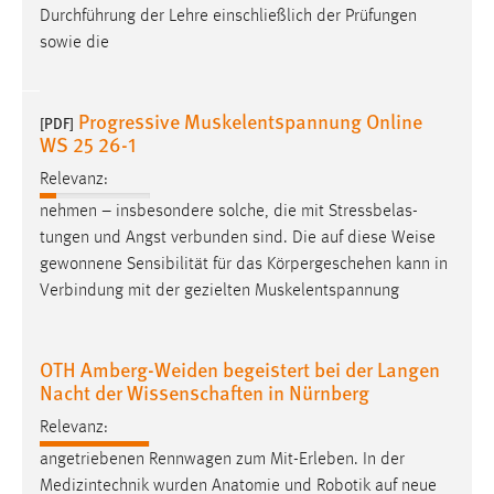
Durchführung der Lehre einschließlich der Prüfungen
Zweck:
sowie die
Dieser Cookie ist notwendig um sich an der Website
einloggen zu können.
Cookie Laufzeit:
Progressive Muskelentspannung Online
[PDF]
24 Stunden
WS 25 26-1
Relevanz:
nehmen – insbesondere solche, die mit Stressbelas-
STATISTIK
tungen und Angst verbunden sind. Die auf diese
Weise
Statistik Cookies erfassen Informationen anonym.
gewonnene Sensibilität für das Körpergeschehen kann in
Diese Informationen helfen uns zu verstehen, wie
Verbindung mit der gezielten Muskelentspannung
unsere Besucher unsere Website nutzen.
Matomo
OTH Amberg-Weiden begeistert bei der Langen
Nacht der Wissenschaften in Nürnberg
Name:
_pk_ref, _pk_cvar, _pk_id, _pk_ses
Relevanz:
angetriebenen Rennwagen zum Mit-Erleben. In der
Zweck:
Medizintechnik wurden Anatomie und Robotik auf neue
Zugriffsstatistik