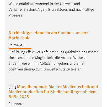
Weise
erfahrbar, während in der Umwelt- und
Cookie Laufzeit:
Verfahrenstechnik Algen, Bioreaktoren und nachhaltige
Max. 13 Monate
Prozesse
Nachhaltiges Handeln am Campus unserer
MARKETING
Hochschule
Marketing Cookies werden von Drittanbietern
Relevanz:
verwendet, um personalisierte Werbung anzuzeigen.
Sie tun dies, indem sie Besucher über Websites
Einführung effektiver Abfalltrennungspraktiken an unserer
hinweg verfolgen.
Hochschule eine Möglichkeit, die Art und
Weise
zu
ändern, wie wir mit Abfällen umgehen, und einen
Google Ads
positiven Beitrag zum Umweltschutz zu leisten.
Name:
_gcl_au
Modulhandbuch Master Medientechnik und
[PDF]
Medienproduktion für Studienanfänger ab dem
Anbieter:
SoSe 2025
Google Ireland Limited
Relevanz:
Zweck: