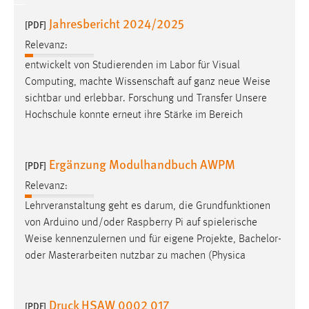
EXTERNE MEDIEN
Jahresbericht 2024/2025
[PDF]
Um Inhalte von Videoplattformen und Social Media
Plattformen anzeigen zu können, werden von diesen
Relevanz:
externen Medien Cookies gesetzt.
entwickelt von Studierenden im Labor für Visual
Computing, machte Wissenschaft auf ganz neue
Weise
YouTube
sichtbar und erlebbar. Forschung und Transfer Unsere
Hochschule konnte erneut ihre Stärke im Bereich
Vimeo
Ergänzung Modulhandbuch AWPM
[PDF]
Relevanz:
Lehrveranstaltung geht es darum, die Grundfunktionen
von Arduino und/oder Raspberry Pi auf spielerische
Weise
kennenzulernen und für eigene Projekte, Bachelor-
oder Masterarbeiten nutzbar zu machen (Physica
Druck HSAW 0002 017
[PDF]