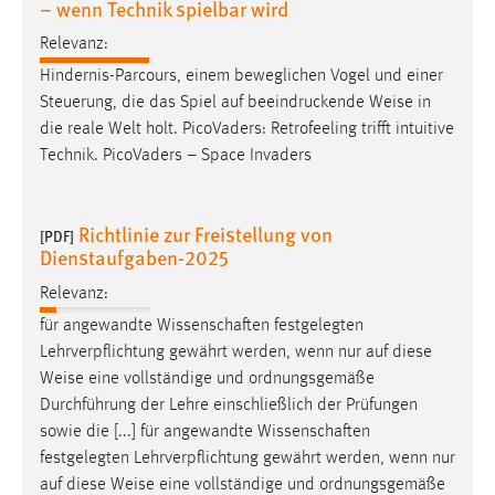
– wenn Technik spielbar wird
30 Tage
Relevanz:
Chat
Hindernis-Parcours, einem beweglichen Vogel und einer
Steuerung, die das Spiel auf beeindruckende
Weise
in
Name:
die reale Welt holt. PicoVaders: Retrofeeling trifft intuitive
MibewSessionID, MIBEW_UserID, mibew_locale, mibew-
Technik. PicoVaders – Space Invaders
chat-frame-style-5e9dbeb1811c0446
Zweck:
Wird benötigt um die Chatfunktion nutzen zu können.
Richtlinie zur Freistellung von
[PDF]
Dienstaufgaben-2025
Cookie Laufzeit:
Relevanz:
MibewSessionID, mibew-chat-frame-style-
5e9dbeb1811c0446 = Sitzungslaufzeit, mibew_locale = 3
für angewandte Wissenschaften festgelegten
Jahre, MIBEW_UserID = 1 Jahr
Lehrverpflichtung gewährt werden, wenn nur auf diese
Weise
eine vollständige und ordnungsgemäße
Login
Durchführung der Lehre einschließlich der Prüfungen
sowie die [...] für angewandte Wissenschaften
Name:
festgelegten Lehrverpflichtung gewährt werden, wenn nur
fe_user, be_user, be_lastLoginProvider
auf diese
Weise
eine vollständige und ordnungsgemäße