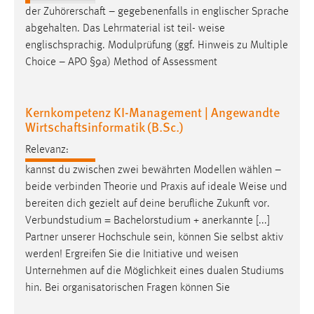
der Zuhörerschaft – gegebenenfalls in englischer Sprache
Conversion-Tracking
abgehalten. Das Lehrmaterial ist teil-
weise
Cookie Laufzeit:
englischsprachig. Modulprüfung (ggf. Hinweis zu Multiple
3 Monate
Choice – APO §9a) Method of Assessment
Facebook Pixel
Kernkompetenz KI-Management | Angewandte
Wirtschaftsinformatik (B.Sc.)
Name:
_fbp
Relevanz:
Anbieter:
kannst du zwischen zwei bewährten Modellen wählen –
Facebook
beide verbinden Theorie und Praxis auf ideale
Weise
und
bereiten dich gezielt auf deine berufliche Zukunft vor.
Zweck:
Verbundstudium = Bachelorstudium + anerkannte [...]
Conversion-Tracking
Partner unserer Hochschule sein, können Sie selbst aktiv
Cookie Laufzeit:
werden! Ergreifen Sie die Initiative und
weisen
3 Monate
Unternehmen auf die Möglichkeit eines dualen Studiums
hin. Bei organisatorischen Fragen können Sie