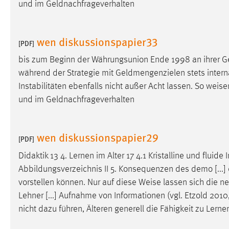
und im Geldnachfrageverhalten
Anbieter:
Google Ireland Limited
Zweck:
Conversion-Tracking
wen diskussionspapier33
[PDF]
Cookie Laufzeit:
3 Monate
bis zum Beginn der Währungsunion Ende 1998 an ihrer Ge
während der Strategie mit Geldmengenzielen stets interna
Facebook Pixel
Instabilitäten ebenfalls nicht außer Acht lassen. So
weise
Name:
und im Geldnachfrageverhalten
_fbp
Anbieter:
Facebook
wen diskussionspapier29
Zweck:
[PDF]
Conversion-Tracking
Didaktik 13 4. Lernen im Alter 17 4.1 Kristalline und fluide
Cookie Laufzeit:
3 Monate
Abbildungsverzeichnis II 5. Konsequenzen des demo [...
vorstellen können. Nur auf diese
Weise
lassen sich die ne
Lehner [...] Aufnahme von Informationen (vgl. Etzold 2010,
EXTERNE MEDIEN
nicht dazu führen, Älteren generell die Fähigkeit zu Ler
Um Inhalte von Videoplattformen und Social Media
Plattformen anzeigen zu können, werden von diesen