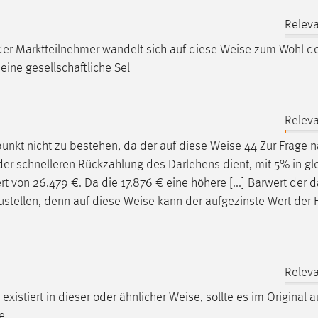
Releva
er Marktteilnehmer wandelt sich auf diese
Weise
zum Wohl de
ine gesellschaftliche Sel
Releva
punkt nicht zu bestehen, da der auf diese
Weise
44 Zur Frage n
e der schnelleren Rückzahlung des Darlehens dient, mit 5% in gl
t von 26.479 €. Da die 17.876 € eine höhere [...] Barwert der 
stellen, denn auf diese
Weise
kann der aufgezinste Wert der 
Releva
existiert in dieser oder ähnlicher
Weise
, sollte es im Original
e