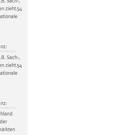
.B. Sach-,
en zieht.54
nationale
nz:
.B. Sach-,
en zieht.54
nationale
nz:
chland
nder
märkten