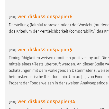
Cookie Laufzeit:
MibewSessionID, mibew-chat-frame-
style-5e9dbeb1811c0446 =
wen diskussionspapier6
Sitzungslaufzeit, mibew_locale = 3
[PDF]
Jahre, MIBEW_UserID = 1 Jahr
Darstellung (faithful represantation) der Vorsicht (prude
das Kriterium der Vergleichbarkeit (comparability) das Kr
Login
Name:
fe_user, be_user, be_lastLoginProvider
wen diskussionspapier5
[PDF]
Zweck:
Dieser Cookie ist notwendig um sich an
Timingfähigkeiten
weisen
damit ein positives pγ auf. Die
der Website einloggen zu können.
mittels eines t-Tests überprüft werden. An dieser Stelle
w
Cookie Laufzeit:
24 Stunden
Schätzungen mit dem vorliegenden Datenmaterial
weise
heteroskedastische Residuen hin. Um au [...] von Fonds m
Prozent der Fonds
weisen
in der zweiten Analyseperiode 
STATISTIK
Statistik Cookies erfassen Informationen anonym.
wen diskussionspapier34
[PDF]
Diese Informationen helfen uns zu verstehen, wie
unsere Besucher unsere Website nutzen.