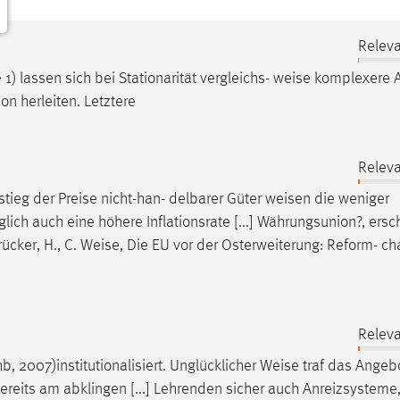
Releva
) lassen sich bei Stationarität vergleichs-
weise
komplexere 
on herleiten. Letztere
Releva
stieg der Preise nicht-han- delbarer Güter
weisen
die weniger
ich auch eine höhere Inflationsrate [...] Währungsunion?, ersc
ücker, H., C.
Weise
, Die EU vor der Osterweiterung: Reform- c
Releva
hb, 2007)institutionalisiert. Unglücklicher
Weise
traf das Angebo
ereits am abklingen [...] Lehrenden sicher auch Anreizsysteme,