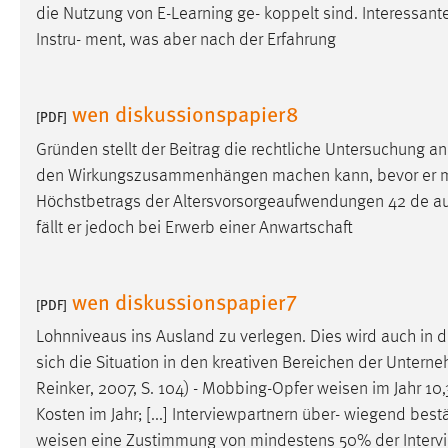
die Nutzung von E-Learning ge- koppelt sind. Interessant
in diesem Cookie gespeichert, ob man
eingeloggt ist.
Instru- ment, was aber nach der Erfahrung
Sprachpräferenz
wen diskussionspapier8
[PDF]
Name:
site-language-preference
Gründen stellt der Beitrag die rechtliche Untersuchung a
Zweck:
den Wirkungszusammenhängen machen kann, bevor er mit 
Das Cookie speichert die gewählte
Sprache der Website.
Höchstbetrags der Altersvorsorgeaufwendungen 42 de a
fällt er jedoch bei Erwerb einer Anwartschaft
Cookie Laufzeit:
30 Tage
Chat
wen diskussionspapier7
[PDF]
Name:
MibewSessionID, MIBEW_UserID,
Lohnniveaus ins Ausland zu verlegen. Dies wird auch in 
mibew_locale, mibew-chat-frame-style-
sich die Situation in den kreativen Bereichen der Untern
5e9dbeb1811c0446
Reinker, 2007, S. 104) - Mobbing-Opfer
weisen
im Jahr 10,
Zweck:
Wird benötigt um die Chatfunktion
Kosten im Jahr; [...] Interviewpartnern über- wiegend be
nutzen zu können.
weisen
eine Zustimmung von mindestens 50% der Interview