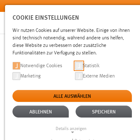
Zum Hauptinhalt springen
COOKIE EINSTELLUNGEN
Wir nutzen Cookies auf unserer Website. Einige von ihnen
sind technisch notwendig, während andere uns helfen,
diese Website zu verbessern oder zusätzliche
SUCHE
Funktionalitäten zur Verfügung zu stellen.
Notwendige Cookies
Statistik
Marketing
Externe Medien
ALLE AUSWÄHLEN
Gesucht nach "weis".
Es wurden 632 Ergebnisse gefunden.
ABLEHNEN
SPEICHERN
Details anzeigen