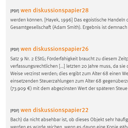
externen Medien Cookies gesetzt.
wen diskussionspapier28
[PDF]
YouTube
werden können. [Hayek, 1996] Das egoistische Handeln d
Gesamtgesellschaft (Adam Smith). Ergebnis ist demnach e
Vimeo
wen diskussionspapier26
[PDF]
Satz 9 Nr. 2 EStG; Förderfähigkeit braucht zu diesem Zeit
verfassungsrechtlichen [...] letzten 20 Jahre muss, da si
Weise
verzinst werden; dies ergibt zum Alter 68 einen Wer
einsetzenden Steuerzahlungen zum Alter 68 gegenüberzu
(73.909 €) mit dem abgezinsten Wert der späteren Steue
wen diskussionspapier22
[PDF]
Bach) da nicht absehbar ist, ob dieses Objekt sehr häufig 
werden es würde reichen, wenn es davon eine Kopie gäb