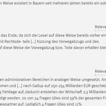
er
Weise
existiert in Bayern seit mehreren Jahren bereits ein so
Releva
n das Ende, da sich der Leser auf diese
Weise
bereits vorher ei
Rechtsde- tails [...] Kürzung des Vorwegabzugs und des
uf diese
Weise
der Vorwegabzug bzw. Teile davon erhalten ble
Releva
den administrativen Bereichen in analoger
Weise
umgesetzt. And
ehmen und [...] nach Gallup auf 250-254 Milliarden EUR geschät
3 Fehltage auf; dadurch entstehen der Wirtschaft 2,3 Milliarde
stätigt werden. 20 von 34 Fragen (dies sind 59% der gesamten F
partner auf. Lediglich 4 Fragen (dies sind 11%