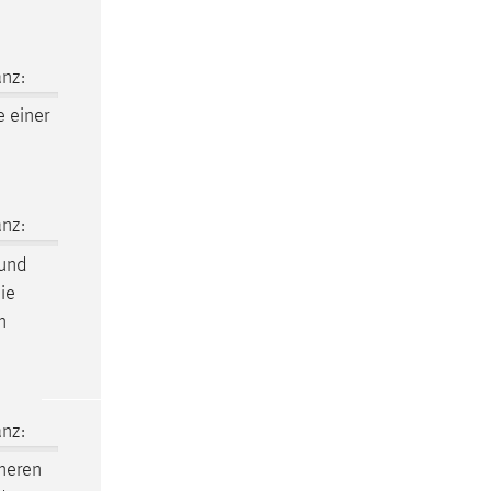
nz:
e einer
nz:
 und
die
n
nz:
neren