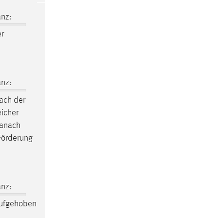
nz:
r
nz:
ach der
eicher
danach
Förderung
nz:
 aufgehoben