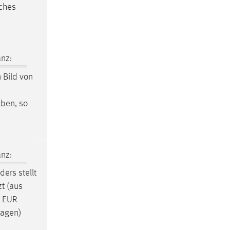
lches
nz:
n Bild von
iben, so
nz:
ers stellt
zt (aus
n EUR
ragen)