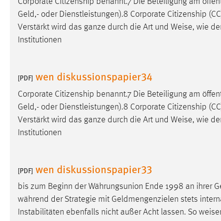
Corporate Citizenship benannt.7 Die Beteiligung am öffen
Geld,- oder Dienstleistungen).8 Corporate Citizenship (CC)
Matomo
Verstärkt wird das ganze durch die Art und
Weise
, wie de
Institutionen
Name:
_pk_ref, _pk_cvar, _pk_id, _pk_ses
Zweck:
Zugriffsstatistik
wen diskussionspapier34
[PDF]
Cookie Laufzeit:
Max. 13 Monate
Corporate Citizenship benannt.7 Die Beteiligung am öffen
Geld,- oder Dienstleistungen).8 Corporate Citizenship (CC)
MARKETING
Verstärkt wird das ganze durch die Art und
Weise
, wie de
Institutionen
Marketing Cookies werden von Drittanbietern
verwendet, um personalisierte Werbung anzuzeigen.
Sie tun dies, indem sie Besucher über Websites
wen diskussionspapier33
hinweg verfolgen.
[PDF]
bis zum Beginn der Währungsunion Ende 1998 an ihrer Ge
Google Ads
während der Strategie mit Geldmengenzielen stets interna
Name:
Instabilitäten ebenfalls nicht außer Acht lassen. So
weise
_gcl_au