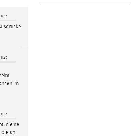
nz:
Ausdrücke
nz:
heint
hancen im
nz:
t in eine
 die an