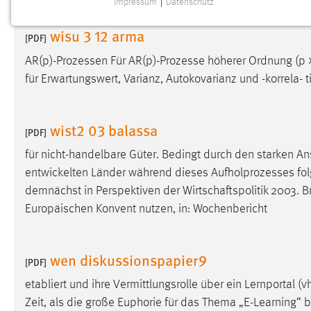
Impressum
|
Datenschutz
NOTWENDIGE COOKIES
wisu 3 12 arma
Notwendige Cookies ermöglichen grundlegende
[PDF]
Funktionen und sind für die einwandfreie Funktion der
AR(p)-Prozessen Für AR(p)-Prozesse höherer Ordnung (p > 1
Website erforderlich.
für Erwartungswert, Varianz, Autokovarianz und -korrela- ti
Einverständnis
wist2 03 balassa
Name:
[PDF]
cookie_consent
für nicht-handelbare Güter. Bedingt durch den starken An
Zweck:
Dieser Cookie speichert die
entwickelten Länder während dieses Aufholprozesses folgl
ausgewählten Einverständnis-Optionen
des Benutzers
demnächst in Perspektiven der Wirtschaftspolitik 2003. Br
Europäischen Konvent nutzen, in: Wochenbericht
Cookie Laufzeit:
1 Jahr
Performance
wen diskussionspapier9
[PDF]
Name:
staticfilecache
etabliert und ihre Vermittlungsrolle über ein Lernportal (v
Zeit, als die große Euphorie für das Thema „E-Learning“ b
Zweck:
Für performante Seitenauslieferung wird