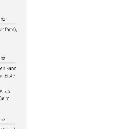
nz:
r form),
nz:
ten kann
n. Erste
nd 44
 Beim
nz: