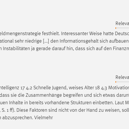
Releva
ldmengenstrategie festhielt. Interessanter
Weise
hatte Deuts
tional sehr niedrige [...] den Informationsgehalt sich aufbaue
n
Instabilitäten ja gerade darauf hin, dass sich auf den Finanz
Releva
 Intelligenz 17 4.2 Schnelle Jugend,
weises
Alter 18 4.3 Motivatio
] dass sie die Zusammenhänge begreifen und sich etwas darun
uen Inhalte in bereits vorhandene Strukturen einbetten. Laut 
 S. 1 ff). Diese Faktoren sind nicht von der Hand zu
weisen
, so
nen abzusprechen. Vielmehr