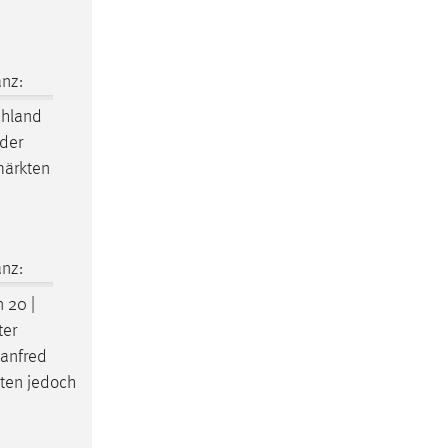
nz:
chland
nder
märkten
nz:
n 20 |
ter
Manfred
llten jedoch