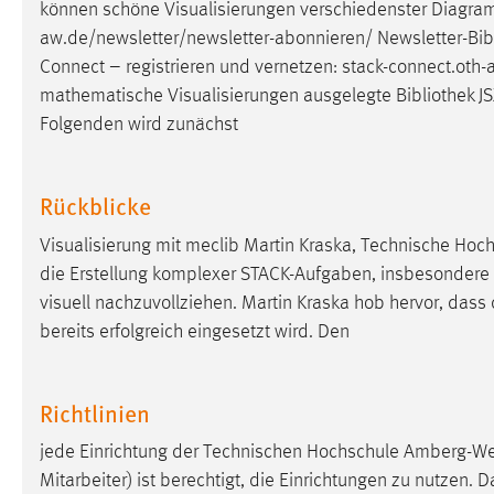
können schöne Visualisierungen verschiedenster Diagram
Anbieter:
Google Ireland Limited
aw.de/newsletter/newsletter-abonnieren/ Newsletter-
Bib
Zweck:
Conversion-Tracking
Connect – registrieren und vernetzen: stack-connect.oth-aw
mathematische Visualisierungen ausgelegte
Bibliothek
JS
Cookie Laufzeit:
3 Monate
Folgenden wird zunächst
Facebook Pixel
Rückblicke
Name:
_fbp
Visualisierung mit meclib Martin Kraska, Technische Hoc
Anbieter:
Facebook
die Erstellung komplexer STACK-Aufgaben, insbesondere f
Zweck:
Conversion-Tracking
visuell nachzuvollziehen. Martin Kraska hob hervor, dass
bereits erfolgreich eingesetzt wird. Den
Cookie Laufzeit:
3 Monate
Richtlinien
EXTERNE MEDIEN
jede Einrichtung der Technischen Hochschule Amberg-We
Um Inhalte von Videoplattformen und Social Media
Mitarbeiter) ist berechtigt, die Einrichtungen zu nutzen. 
Plattformen anzeigen zu können, werden von diesen