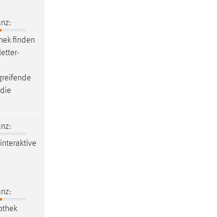
nz:
thek
finden
etter-
rgreifende
 die
nz:
 interaktive
nz:
othek