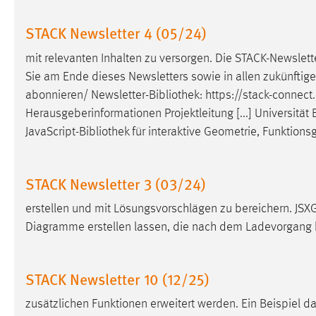
STACK Newsletter 4 (05/24)
Matomo
Name:
mit relevanten Inhalten zu versorgen. Die STACK-Newslette
_pk_ref, _pk_cvar, _pk_id, _pk_ses
Sie am Ende dieses Newsletters sowie in allen zukünftige
Zweck:
Zugriffsstatistik
abonnieren/ Newsletter-
Bibliothek
: https://stack-connec
Cookie Laufzeit:
Max. 13 Monate
Herausgeberinformationen Projektleitung [...] Universität
JavaScript-
Bibliothek
für interaktive Geometrie, Funktio
MARKETING
STACK Newsletter 3 (03/24)
Marketing Cookies werden von Drittanbietern
verwendet, um personalisierte Werbung anzuzeigen.
erstellen und mit Lösungsvorschlägen zu bereichern. JSXGr
Sie tun dies, indem sie Besucher über Websites
Diagramme erstellen lassen, die nach dem Ladevorgang 
hinweg verfolgen.
Google Ads
STACK Newsletter 10 (12/25)
Name:
zusätzlichen Funktionen erweitert werden. Ein Beispiel da
_gcl_au