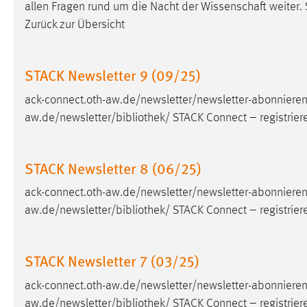
allen Fragen rund um die Nacht der Wissenschaft weiter.
in diesem Cookie gespeichert, ob man
Zurück zur Übersicht
eingeloggt ist.
Sprachpräferenz
STACK Newsletter 9 (09/25)
Name:
site-language-preference
ack-connect.oth-aw.de/newsletter/newsletter-abonnieren
aw.de/newsletter/
bibliothek
/ STACK Connect – registrier
Zweck:
Das Cookie speichert die gewählte
Sprache der Website.
Cookie Laufzeit:
30 Tage
STACK Newsletter 8 (06/25)
ack-connect.oth-aw.de/newsletter/newsletter-abonnieren
Chat
aw.de/newsletter/
bibliothek
/ STACK Connect – registrier
Name:
MibewSessionID, MIBEW_UserID,
mibew_locale, mibew-chat-frame-style-
STACK Newsletter 7 (03/25)
5e9dbeb1811c0446
Zweck:
Wird benötigt um die Chatfunktion
ack-connect.oth-aw.de/newsletter/newsletter-abonnieren
nutzen zu können.
aw.de/newsletter/
bibliothek
/ STACK Connect – registrier