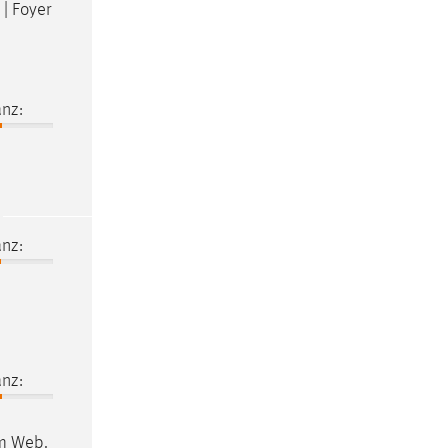
 | Foyer
nz:
nz:
nz:
im Web.