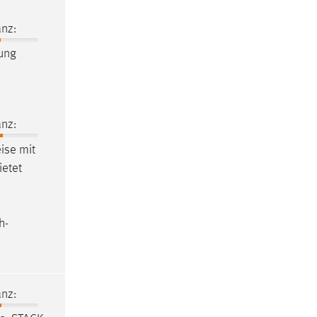
nz:
ung
nz:
ise mit
ietet
h-
nz: