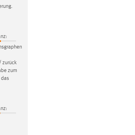
erung.
nz:
onsgraphen
/ zurück
gabe zum
d das
nz: