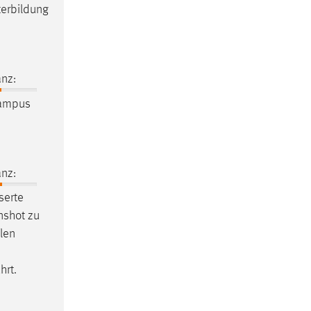
terbildung
nz:
ampus
nz:
serte
nshot zu
len
hrt.