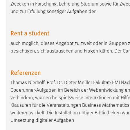
Zwecken in Forschung, Lehre und Studium sowie für Zwe
externen Medien Cookies gesetzt.
und zur Erfüllung sonstiger Aufgaben der
YouTube
Rent a student
Vimeo
auch möglich, dieses Angebot zu zweit oder in Gruppen
besichtigen, sich austauschen und Fragen klären. Der Ca
Referenzen
Thomas Nierhoff, Prof. Dr. Dieter Meiller Fakultät: EMI N
Coderunner-Aufgaben im Bereich der Webentwicklung ermög
verhindern, wurden beispielsweise Interaktionen mit Hilf
Klausuren für die Veranstaltungen Business Mathematics 
weiterentwickelt. Die Installation nötiger
Bibliotheken
wurd
Umsetzung digitaler Aufgaben