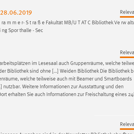
-28.06.2019
Releva
 ra m m e r- S t ra ß e Fakultät MB/U T AT C
Bibliothek
Ve rw alt
 ng Spor thalle - Sec
Releva
arbeitsplätzen im Lesesaal auch Gruppenräume, welche teilwe
 der
Bibliothek
sind ohne [...] Weiden
Bibliothek
Die
Bibliothek
b
enräume, welche teilweise auch mit Beamer und Smartboards
..] nutzbar. Weitere Informationen zur Ausstattung und den
Dort erhalten Sie auch Informationen zur Freischaltung eines 24
Releva