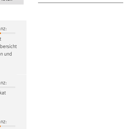
nz:
t
Übersicht
on und
nz:
kat
nz: