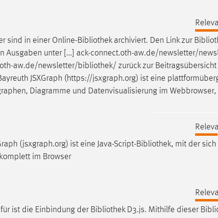
Releva
r sind in einer Online-
Bibliothek
archiviert. Den Link zur
Biblio
n Ausgaben unter [...] ack-connect.oth-aw.de/newsletter/newsl
t.oth-aw.de/newsletter/
bibliothek
/ zurück zur Beitragsübersicht
 Bayreuth JSXGraph (https://jsxgraph.org) ist eine plattformübe
nsgraphen, Diagramme und Datenvisualisierung im Webbrowser,
Releva
aph (jsxgraph.org) ist eine Java-Script-
Bibliothek
, mit der sich
komplett im Browser
Releva
für ist die Einbindung der
Bibliothek
D3.js. Mithilfe dieser
Bibli