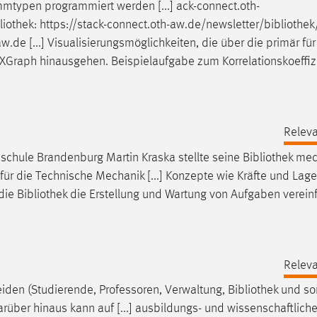
mtypen programmiert werden [...] ack-connect.oth-
liothek
: https://stack-connect.oth-aw.de/newsletter/
bibliothek
.de [...] Visualisierungsmöglichkeiten, die über die primär für
XGraph hinausgehen. Beispielaufgabe zum Korrelationskoeffiz
Releva
hschule Brandenburg Martin Kraska stellte seine
Bibliothek
mecl
ür die Technische Mechanik [...] Konzepte wie Kräfte und Lag
 die
Bibliothek
die Erstellung und Wartung von Aufgaben verein
Releva
iden (Studierende, Professoren, Verwaltung,
Bibliothek
und so
Darüber hinaus kann auf [...] ausbildungs- und wissenschaftlich