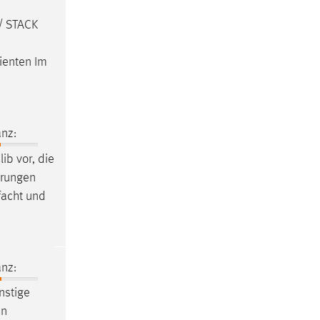
/ STACK
ienten Im
nz:
ib vor, die
erungen
facht und
nz:
nstige
en