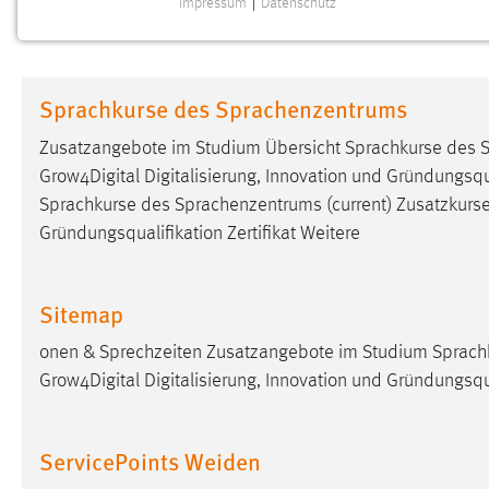
Impressum
|
Datenschutz
NOTWENDIGE COOKIES
Notwendige Cookies ermöglichen grundlegende
Funktionen und sind für die einwandfreie Funktion der
Sprachkurse des Sprachenzentrums
Website erforderlich.
Zusatzangebote im Studium Übersicht Sprachkurse des S
Einverständnis
Grow4Digital Digitalisierung, Innovation und Gründungsqua
Sprachkurse des Sprachenzentrums (current) Zusatzkurs
Name:
cookie_consent
Gründungsqualifikation Zertifikat Weitere
Zweck:
Dieser Cookie speichert die
ausgewählten Einverständnis-Optionen
des Benutzers
Sitemap
Cookie Laufzeit:
1 Jahr
onen & Sprechzeiten Zusatzangebote im Studium Sprach
Grow4Digital Digitalisierung, Innovation und Gründungsqua
Performance
Name:
staticfilecache
ServicePoints Weiden
Zweck:
Für performante Seitenauslieferung wird