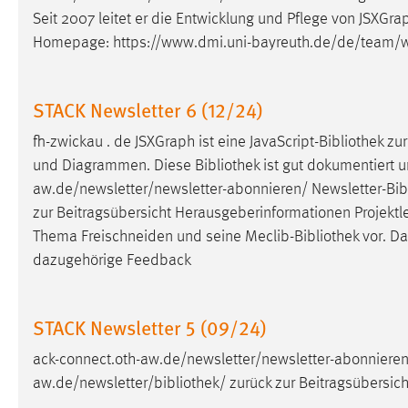
Seit 2007 leitet er die Entwicklung und Pflege von JSXGra
Cookie Laufzeit:
MibewSessionID, mibew-chat-frame-
style-5e9dbeb1811c0446 =
Homepage: https://www.dmi.uni-bayreuth.de/de/team
Sitzungslaufzeit, mibew_locale = 3
Jahre, MIBEW_UserID = 1 Jahr
STACK Newsletter 6 (12/24)
Login
fh-zwickau . de JSXGraph ist eine JavaScript-
Bibliothek
zur
und Diagrammen. Diese
Bibliothek
ist gut dokumentiert u
Name:
fe_user, be_user, be_lastLoginProvider
aw.de/newsletter/newsletter-abonnieren/ Newsletter-
Bib
Zweck:
Dieser Cookie ist notwendig um sich an
zur Beitragsübersicht Herausgeberinformationen Projektle
der Website einloggen zu können.
Thema Freischneiden und seine Meclib-
Bibliothek
vor. Da
Cookie Laufzeit:
24 Stunden
dazugehörige Feedback
STACK Newsletter 5 (09/24)
STATISTIK
Statistik Cookies erfassen Informationen anonym.
ack-connect.oth-aw.de/newsletter/newsletter-abonnieren
Diese Informationen helfen uns zu verstehen, wie
aw.de/newsletter/
bibliothek
/ zurück zur Beitragsübersic
unsere Besucher unsere Website nutzen.