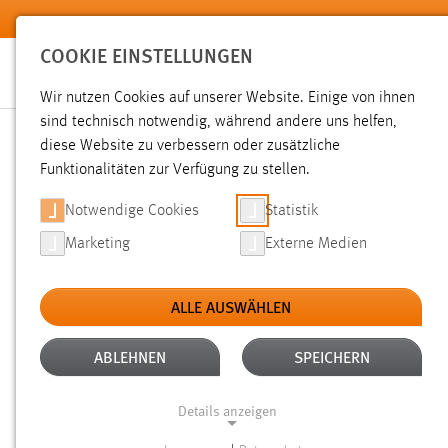
Zum Hauptinhalt springen
COOKIE EINSTELLUNGEN
Wir nutzen Cookies auf unserer Website. Einige von ihnen
sind technisch notwendig, während andere uns helfen,
diese Website zu verbessern oder zusätzliche
SUCHE
Funktionalitäten zur Verfügung zu stellen.
Notwendige Cookies
Statistik
Marketing
Externe Medien
ALLE AUSWÄHLEN
TYP: SEITEN
ALLE FILTER ENTFERNEN
Aktive Filter:
ABLEHNEN
SPEICHERN
Gesucht nach "bibliothek".
Es wurden 97 Ergebnisse gefun
Details anzeigen