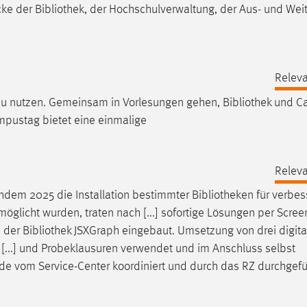
cke der
Bibliothek
, der Hochschulverwaltung, der Aus- und Wei
Releva
 zu nutzen. Gemeinsam in Vorlesungen gehen,
Bibliothek
und C
mpustag bietet eine einmalige
Releva
achdem 2025 die Installation bestimmter
Bibliotheken
für verbes
licht wurden, traten nach [...] sofortige Lösungen per Scree
e der
Bibliothek
JSXGraph eingebaut. Umsetzung von drei digita
[...] und Probeklausuren verwendet und im Anschluss selbst
e vom Service-Center koordiniert und durch das RZ durchgefü