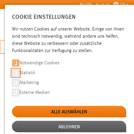
Zum Hauptinhalt springen
MyOTH
Kontakt
DE
COOKIE EINSTELLUNGEN
SUCHE
Wir nutzen Cookies auf unserer Website. Einige von ihnen
sind technisch notwendig, während andere uns helfen,
diese Website zu verbessern oder zusätzliche
JETZT BEWERBEN
Funktionalitäten zur Verfügung zu stellen.
Notwendige Cookies
SUCHE
Statistik
Marketing
FILTER
Externe Medien
Typ
ALLE AUSWÄHLEN
Erstellungsdatum
ABLEHNEN