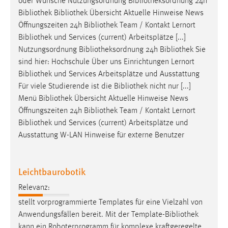
oder Wünsche Nutzungsordnung
Bibliotheksordnung
24h
EXTERNE MEDIEN
Bibliothek
Bibliothek
Übersicht Aktuelle Hinweise News
Um Inhalte von Videoplattformen und Social Media
Öffnungszeiten 24h
Bibliothek
Team / Kontakt Lernort
Plattformen anzeigen zu können, werden von diesen
Bibliothek
und Services (current) Arbeitsplätze [...]
externen Medien Cookies gesetzt.
Nutzungsordnung
Bibliotheksordnung
24h
Bibliothek
Sie
sind hier: Hochschule Über uns Einrichtungen Lernort
YouTube
Bibliothek
und Services Arbeitsplätze und Ausstattung
Für viele Studierende ist die
Bibliothek
nicht nur [...]
Menü
Bibliothek
Übersicht Aktuelle Hinweise News
Vimeo
Öffnungszeiten 24h
Bibliothek
Team / Kontakt Lernort
Bibliothek
und Services (current) Arbeitsplätze und
Ausstattung W-LAN Hinweise für externe Benutzer
Leichtbaurobotik
Relevanz:
stellt vorprogrammierte Templates für eine Vielzahl von
Anwendungsfällen bereit. Mit der Template-
Bibliothek
kann ein Roboterprogramm für komplexe kraftgeregelte