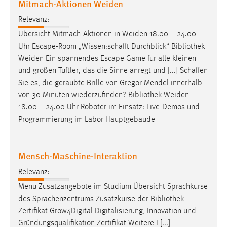
Mitmach-Aktionen Weiden
Cookie Laufzeit:
Relevanz:
Max. 13 Monate
Übersicht Mitmach-Aktionen in Weiden 18.00 – 24.00
Uhr Escape-Room „Wissen:schafft Durchblick“
Bibliothek
Weiden Ein spannendes Escape Game für alle kleinen
MARKETING
und großen Tüftler, das die Sinne anregt und [...] Schaffen
Sie es, die geraubte Brille von Gregor Mendel innerhalb
Marketing Cookies werden von Drittanbietern
von 30 Minuten wiederzufinden?
Bibliothek
Weiden
verwendet, um personalisierte Werbung anzuzeigen.
18.00 – 24.00 Uhr Roboter im Einsatz: Live-Demos und
Sie tun dies, indem sie Besucher über Websites
Programmierung im Labor Hauptgebäude
hinweg verfolgen.
Google Ads
Mensch-Maschine-Interaktion
Name:
Relevanz:
_gcl_au
Menü Zusatzangebote im Studium Übersicht Sprachkurse
Anbieter:
des Sprachenzentrums Zusatzkurse der
Bibliothek
Google Ireland Limited
Zertifikat Grow4Digital Digitalisierung, Innovation und
Gründungsqualifikation Zertifikat Weitere I [...]
Zweck: