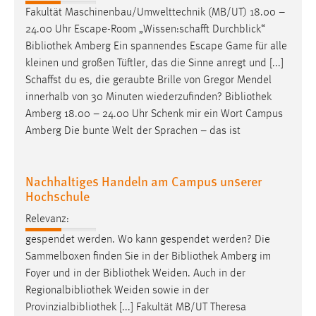
30 Tage
Fakultät Maschinenbau/Umwelttechnik (MB/UT) 18.00 –
24.00 Uhr Escape-Room „Wissen:schafft Durchblick“
Chat
Bibliothek
Amberg Ein spannendes Escape Game für alle
kleinen und großen Tüftler, das die Sinne anregt und [...]
Name:
Schaffst du es, die geraubte Brille von Gregor Mendel
MibewSessionID, MIBEW_UserID, mibew_locale, mibew-
innerhalb von 30 Minuten wiederzufinden?
Bibliothek
chat-frame-style-5e9dbeb1811c0446
Amberg 18.00 – 24.00 Uhr Schenk mir ein Wort Campus
Zweck:
Amberg Die bunte Welt der Sprachen – das ist
Wird benötigt um die Chatfunktion nutzen zu können.
Cookie Laufzeit:
Nachhaltiges Handeln am Campus unserer
MibewSessionID, mibew-chat-frame-style-
Hochschule
5e9dbeb1811c0446 = Sitzungslaufzeit, mibew_locale = 3
Jahre, MIBEW_UserID = 1 Jahr
Relevanz:
gespendet werden. Wo kann gespendet werden? Die
Login
Sammelboxen finden Sie in der
Bibliothek
Amberg im
Foyer und in der
Bibliothek
Weiden. Auch in der
Name:
Regionalbibliothek Weiden sowie in der
fe_user, be_user, be_lastLoginProvider
Provinzialbibliothek [...] Fakultät MB/UT Theresa