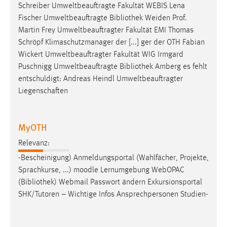
Schreiber Umweltbeauftragte Fakultät WEBIS Lena
Zweck:
Fischer Umweltbeauftragte
Bibliothek
Weiden Prof.
Dieser Cookie ist notwendig um sich an der Website
Martin Frey Umweltbeauftragter Fakultät EMI Thomas
einloggen zu können.
Schröpf Klimaschutzmanager der [...] ger der OTH Fabian
Cookie Laufzeit:
Wickert Umweltbeauftragter Fakultät WIG Irmgard
24 Stunden
Puschnigg Umweltbeauftragte
Bibliothek
Amberg es fehlt
entschuldigt: Andreas Heindl Umweltbeauftragter
Liegenschaften
STATISTIK
Statistik Cookies erfassen Informationen anonym.
MyOTH
Diese Informationen helfen uns zu verstehen, wie
unsere Besucher unsere Website nutzen.
Relevanz:
-Bescheinigung) Anmeldungsportal (Wahlfächer, Projekte,
Matomo
Sprachkurse, ...) moodle Lernumgebung WebOPAC
(
Bibliothek
) Webmail Passwort ändern Exkursionsportal
Name:
SHK/Tutoren – Wichtige Infos Ansprechpersonen Studien-
_pk_ref, _pk_cvar, _pk_id, _pk_ses
Zweck:
Zugriffsstatistik