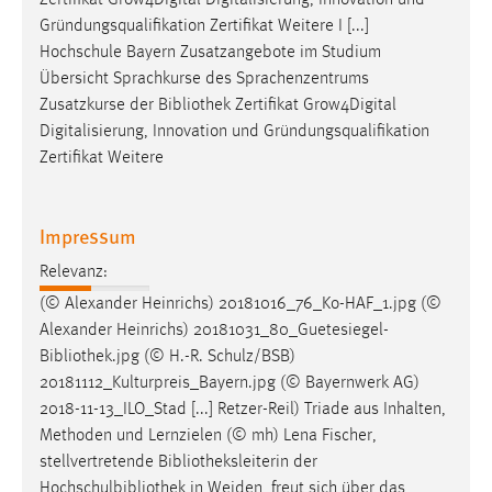
Zertifikat Grow4Digital Digitalisierung, Innovation und
Gründungsqualifikation Zertifikat Weitere I [...]
Hochschule Bayern Zusatzangebote im Studium
Übersicht Sprachkurse des Sprachenzentrums
Zusatzkurse der
Bibliothek
Zertifikat Grow4Digital
Digitalisierung, Innovation und Gründungsqualifikation
Zertifikat Weitere
Impressum
Relevanz:
(© Alexander Heinrichs) 20181016_76_Ko-HAF_1.jpg (©
Alexander Heinrichs) 20181031_80_Guetesiegel-
Bibliothek
.jpg (© H.-R. Schulz/BSB)
20181112_Kulturpreis_Bayern.jpg (© Bayernwerk AG)
2018-11-13_ILO_Stad [...] Retzer-Reil) Triade aus Inhalten,
Methoden und Lernzielen (© mh) Lena Fischer,
stellvertretende
Bibliotheksleiterin
der
Hochschulbibliothek in Weiden, freut sich über das