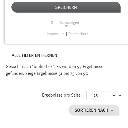
SPEICHERN
Alter
Details anzeigen
SUCHEN
Impressum
|
Datenschutz
NOTWENDIGE COOKIES
TYP: SEITEN
Aktive Filter:
Notwendige Cookies ermöglichen grundlegende
ALLE FILTER ENTFERNEN
Funktionen und sind für die einwandfreie Funktion der
Website erforderlich.
Gesucht nach "bibliothek".
Es wurden 97 Ergebnisse
gefunden.
Zeige Ergebnisse 51 bis 75 von 97.
Einverständnis
Name:
cookie_consent
Ergebnisse pro Seite:
Zweck:
SORTIEREN NACH
Dieser Cookie speichert die ausgewählten Einverständnis-
Optionen des Benutzers
Cookie Laufzeit: