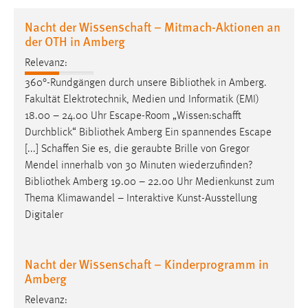
1 Jahr
Nacht der Wissenschaft – Mitmach-Aktionen an
der OTH in Amberg
Performance
Relevanz:
Name:
360°-Rundgängen durch unsere
Bibliothek
in Amberg.
staticfilecache
Fakultät Elektrotechnik, Medien und Informatik (EMI)
18.00 – 24.00 Uhr Escape-Room „Wissen:schafft
Zweck:
Durchblick“
Bibliothek
Amberg Ein spannendes Escape
Für performante Seitenauslieferung wird in diesem Cookie
[...] Schaffen Sie es, die geraubte Brille von Gregor
gespeichert, ob man eingeloggt ist.
Mendel innerhalb von 30 Minuten wiederzufinden?
Bibliothek
Amberg 19.00 – 22.00 Uhr Medienkunst zum
Sprachpräferenz
Thema Klimawandel – Interaktive Kunst-Ausstellung
Digitaler
Name:
site-language-preference
Zweck:
Nacht der Wissenschaft – Kinderprogramm in
Das Cookie speichert die gewählte Sprache der Website.
Amberg
Cookie Laufzeit:
Relevanz: