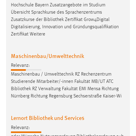
Hochschule Bayern Zusatzangebote im Studium
Conversion-Tracking
Übersicht Sprachkurse des Sprachenzentrums
Cookie Laufzeit:
Zusatzkurse der
Bibliothek
Zertifikat Grow4Digital
3 Monate
Digitalisierung, Innovation und Gründungsqualifikation
Zertifikat Weitere
Facebook Pixel
Name:
Maschinenbau/Umwelttechnik
_fbp
Relevanz:
Anbieter:
Maschinenbau / Umwelttechnik RZ Rechenzentrum
Facebook
Studierende Mitarbeiter/-innen Fakultät MB/UT ATC
Bibliothek
RZ Verwaltung Fakultät EMI Mensa Richtung
Zweck:
Nürnberg Richtung Regensburg Sechserstraße Kaiser-Wi
Conversion-Tracking
Cookie Laufzeit:
3 Monate
Lernort Bibliothek und Services
Relevanz: