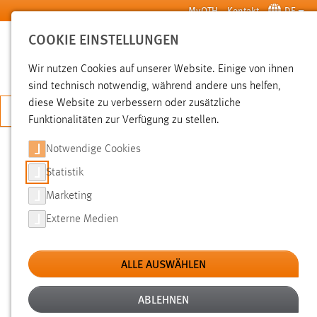
Zum Hauptinhalt springen
MyOTH
Kontakt
DE
COOKIE EINSTELLUNGEN
SUCHE
Wir nutzen Cookies auf unserer Website. Einige von ihnen
sind technisch notwendig, während andere uns helfen,
diese Website zu verbessern oder zusätzliche
JETZT BEWERBEN
Funktionalitäten zur Verfügung zu stellen.
Notwendige Cookies
SUCHE
Statistik
Marketing
FILTER
Externe Medien
Typ
ALLE AUSWÄHLEN
Erstellungsdatum
ABLEHNEN