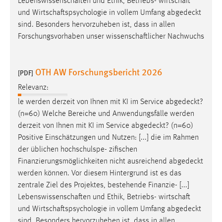
Lebenswissenschaften und Ethik, Betriebs- wirtschaft
EXTERNE MEDIEN
und Wirtschaftspsychologie in vollem Umfang
abgedeckt
Um Inhalte von Videoplattformen und Social Media
sind. Besonders hervorzuheben ist, dass in allen
Plattformen anzeigen zu können, werden von diesen
Forschungsvorhaben unser wissenschaftlicher Nachwuchs
externen Medien Cookies gesetzt.
YouTube
OTH AW Forschungsbericht 2026
[PDF]
Relevanz:
Vimeo
le werden derzeit von Ihnen mit KI im Service
abgedeckt
?
(n=60) Welche Bereiche und Anwendungsfälle werden
derzeit von Ihnen mit KI im Service
abgedeckt
? (n=60)
Positive Einschätzungen und Nutzen: [...] die im Rahmen
der üblichen hochschulspe- zifischen
Finanzierungsmöglichkeiten nicht ausreichend
abgedeckt
werden können. Vor diesem Hintergrund ist es das
zentrale Ziel des Projektes, bestehende Finanzie- [...]
Lebenswissenschaften und Ethik, Betriebs- wirtschaft
und Wirtschaftspsychologie in vollem Umfang
abgedeckt
sind. Besonders hervorzuheben ist, dass in allen