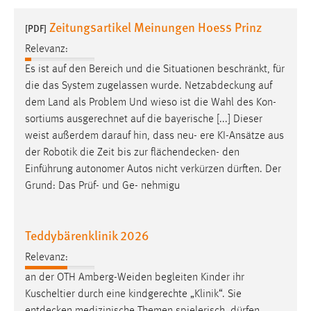
1 Jahr
Zeitungsartikel Meinungen Hoess Prinz
[PDF]
Relevanz:
Performance
Es ist auf den Bereich und die Situationen beschränkt, für
Name:
die das System zugelassen wurde.
Netzabdeckung
auf
staticfilecache
dem Land als Problem Und wieso ist die Wahl des Kon-
sortiums ausgerechnet auf die bayerische [...] Dieser
Zweck:
weist außerdem darauf hin, dass neu- ere KI-Ansätze aus
Für performante Seitenauslieferung wird in diesem Cookie
gespeichert, ob man eingeloggt ist.
der Robotik die Zeit bis zur
flächendecken
- den
Einführung autonomer Autos nicht verkürzen dürften. Der
Grund: Das Prüf- und Ge- nehmigu
Sprachpräferenz
Name:
Teddybärenklinik 2026
site-language-preference
Relevanz:
Zweck:
Das Cookie speichert die gewählte Sprache der Website.
an der OTH Amberg-Weiden begleiten Kinder ihr
Kuscheltier durch eine kindgerechte „Klinik“. Sie
Cookie Laufzeit: