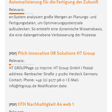
Automatisierung für die Fertigung der Zukunft
Cookie Laufzeit:
Relevanz:
Max. 13 Monate
en-System analysiert große Mengen an Planungs- und
Fertigungsdaten, um Optimierungspotenziale
aufzudecken
. So entsteht eine dynamische Wissensbasis,
MARKETING
die eine datengetriebene Verbesserung der Prozesse
Marketing Cookies werden von Drittanbietern
verwendet, um personalisierte Werbung anzuzeigen.
Pitch Innovative OR Solutions HT Group
[PDF]
Sie tun dies, indem sie Besucher über Websites
hinweg verfolgen.
Relevanz:
HT GROUPPage 22 Imprint: HT Group GmbH I Postal
Google Ads
address: Rambacher Straße 2 91180
Heideck
Germany
Contact: Phone: +49 (0) 9177 98-0 I E-Mail:
Name:
info@htgroup.de Modification date:
_gcl_au
Anbieter:
Google Ireland Limited
OTH Nachhaltigkeit A4 web 1
[PDF]
Zweck: