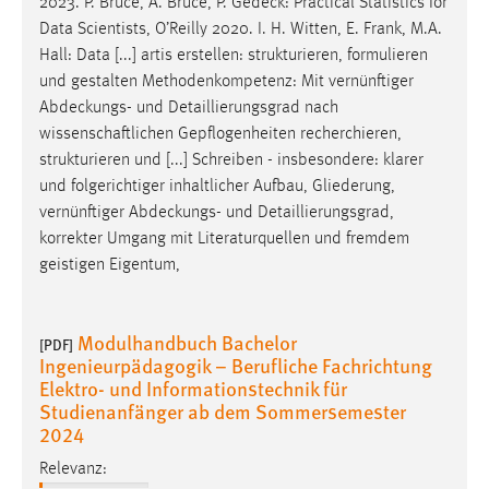
2023. P. Bruce, A. Bruce, P.
Gedeck
: Practical Statistics for
Data Scientists, O’Reilly 2020. I. H. Witten, E. Frank, M.A.
Hall: Data [...] artis erstellen: strukturieren, formulieren
und gestalten Methodenkompetenz: Mit vernünftiger
Abdeckungs
- und Detaillierungsgrad nach
wissenschaftlichen Gepflogenheiten recherchieren,
strukturieren und [...] Schreiben - insbesondere: klarer
und folgerichtiger inhaltlicher Aufbau, Gliederung,
vernünftiger
Abdeckungs
- und Detaillierungsgrad,
korrekter Umgang mit Literaturquellen und fremdem
geistigen Eigentum,
Modulhandbuch Bachelor
[PDF]
Ingenieurpädagogik – Berufliche Fachrichtung
Elektro- und Informationstechnik für
Studienanfänger ab dem Sommersemester
2024
Relevanz: