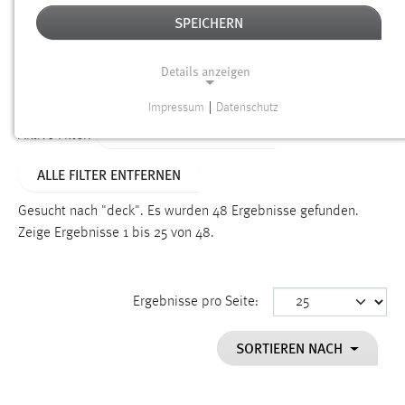
SPEICHERN
Alter
Details anzeigen
SUCHEN
Impressum
|
Datenschutz
NOTWENDIGE COOKIES
ALTER: 1 BIS 6 MONATE
Aktive Filter:
Notwendige Cookies ermöglichen grundlegende
ALLE FILTER ENTFERNEN
Funktionen und sind für die einwandfreie Funktion der
Website erforderlich.
Gesucht nach "deck".
Es wurden 48 Ergebnisse gefunden.
Zeige Ergebnisse 1 bis 25 von 48.
Einverständnis
Name:
cookie_consent
Ergebnisse pro Seite:
Zweck:
SORTIEREN NACH
Dieser Cookie speichert die ausgewählten Einverständnis-
Optionen des Benutzers
Cookie Laufzeit: