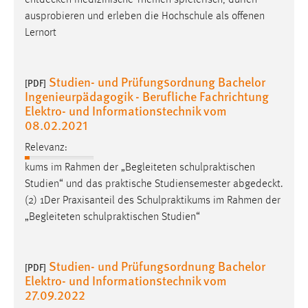
entdecken
medizinische Themen spielerisch, dürfen
30 Tage
ausprobieren und erleben die Hochschule als offenen
Lernort
Chat
Name:
Studien- und Prüfungsordnung Bachelor
[PDF]
MibewSessionID, MIBEW_UserID, mibew_locale, mibew-
Ingenieurpädagogik - Berufliche Fachrichtung
chat-frame-style-5e9dbeb1811c0446
Elektro- und Informationstechnik vom
08.02.2021
Zweck:
Wird benötigt um die Chatfunktion nutzen zu können.
Relevanz:
Cookie Laufzeit:
kums im Rahmen der „Begleiteten schulpraktischen
MibewSessionID, mibew-chat-frame-style-
Studien“ und das praktische Studiensemester
abgedeckt
.
5e9dbeb1811c0446 = Sitzungslaufzeit, mibew_locale = 3
(2) 1Der Praxisanteil des Schulpraktikums im Rahmen der
Jahre, MIBEW_UserID = 1 Jahr
„Begleiteten schulpraktischen Studien“
Login
Studien- und Prüfungsordnung Bachelor
[PDF]
Elektro- und Informationstechnik vom
Name:
27.09.2022
fe_user, be_user, be_lastLoginProvider