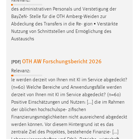
Relevanz:
Conversion-Tracking
des administrativen Personals und Verstetigung der
BayZeN- Stelle für die OTH Amberg-Weiden zur
Cookie Laufzeit:
Abdeckung
des Transfers in die Re- gion • Verstärkte
3 Monate
Nutzung von Schnittstellen und Ermöglichung des
Austauschs
Facebook Pixel
Name:
OTH AW Forschungsbericht 2026
[PDF]
_fbp
Relevanz:
Anbieter:
le werden derzeit von Ihnen mit KI im Service
abgedeckt
?
Facebook
(n=60) Welche Bereiche und Anwendungsfälle werden
Zweck:
derzeit von Ihnen mit KI im Service
abgedeckt
? (n=60)
Conversion-Tracking
Positive Einschätzungen und Nutzen: [...] die im Rahmen
Cookie Laufzeit:
der üblichen hochschulspe- zifischen
3 Monate
Finanzierungsmöglichkeiten nicht ausreichend
abgedeckt
werden können. Vor diesem Hintergrund ist es das
zentrale Ziel des Projektes, bestehende Finanzie- [...]