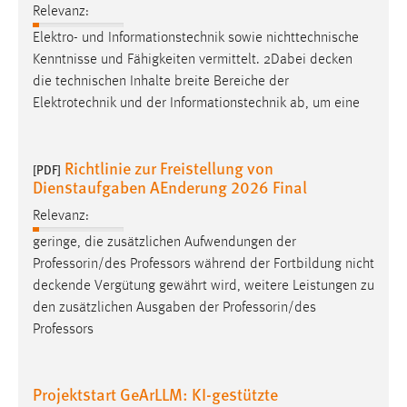
Relevanz:
Zweck:
Dieser Cookie ist notwendig um sich an der Website
Elektro- und Informationstechnik sowie nichttechnische
einloggen zu können.
Kenntnisse und Fähigkeiten vermittelt. 2Dabei
decken
die technischen Inhalte breite Bereiche der
Cookie Laufzeit:
Elektrotechnik und der Informationstechnik ab, um eine
24 Stunden
Richtlinie zur Freistellung von
[PDF]
STATISTIK
Dienstaufgaben AEnderung 2026 Final
Statistik Cookies erfassen Informationen anonym.
Relevanz:
Diese Informationen helfen uns zu verstehen, wie
geringe, die zusätzlichen Aufwendungen der
unsere Besucher unsere Website nutzen.
Professorin/des Professors während der Fortbildung nicht
deckende
Vergütung gewährt wird, weitere Leistungen zu
Matomo
den zusätzlichen Ausgaben der Professorin/des
Professors
Name:
_pk_ref, _pk_cvar, _pk_id, _pk_ses
Zweck:
Projektstart GeArLLM: KI-gestützte
Zugriffsstatistik