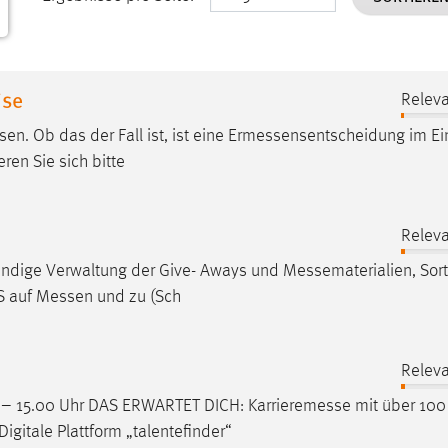
ise
Releva
. Ob das der Fall ist, ist eine
Ermessensentscheidung
im Ein
ren Sie sich bitte
Releva
tändige Verwaltung der Give- Aways und
Messematerialien
, Sor
S auf
Messen
und zu (Sch
Releva
.30 – 15.00 Uhr DAS ERWARTET DICH:
Karrieremesse
mit über 100
itale Plattform „talentefinder“