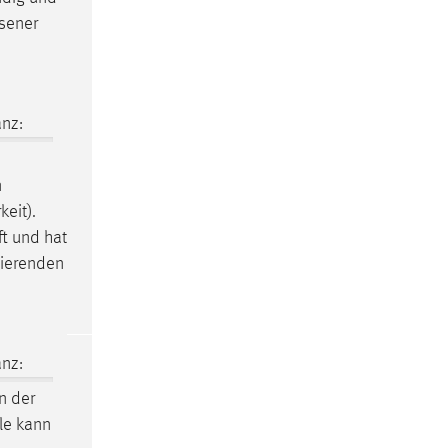
sener
nz:
n
eit).
ft und hat
dierenden
nz:
 der
le kann