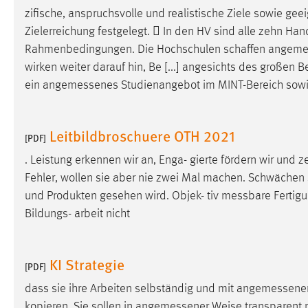
zifische, anspruchsvolle und realistische Ziele sowie ge
externen Medien Cookies gesetzt.
Zielerreichung festgelegt.  In den HV sind alle zehn Hand
YouTube
Rahmenbedingungen. Die Hochschulen schaffen
angeme
wirken weiter darauf hin, Be [...] angesichts des großen 
ein
angemessenes
Studienangebot im MINT-Bereich sowie
Vimeo
Leitbildbroschuere OTH 2021
[PDF]
. Leistung erkennen wir an, Enga- gierte fördern wir und 
Fehler, wollen sie aber nie zwei Mal machen. Schwächen sp
und Produkten gesehen wird. Objek- tiv
messbare
Fertigu
Bildungs- arbeit nicht
KI Strategie
[PDF]
dass sie ihre Arbeiten selbständig und mit
angemessene
kopieren. Sie sollen in
angemessener
Weise transparent m