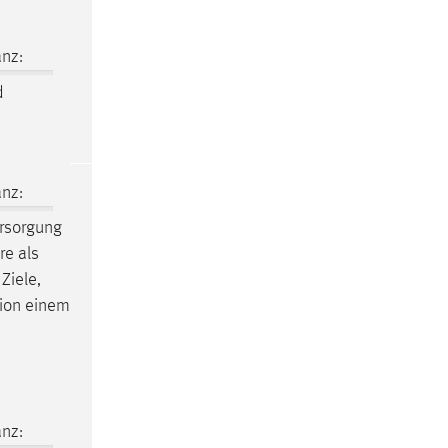
nz:
d
nz:
rsorgung
re als
Ziele,
sion einem
nz: