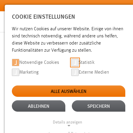
Zum Hauptinhalt springen
COOKIE EINSTELLUNGEN
Wir nutzen Cookies auf unserer Website. Einige von ihnen
sind technisch notwendig, während andere uns helfen,
diese Website zu verbessern oder zusätzliche
SUCHE
Funktionalitäten zur Verfügung zu stellen.
Notwendige Cookies
Statistik
Marketing
Externe Medien
ALLE AUSWÄHLEN
TYP: DATEIEN
ALLE FILTER ENTFERNEN
Aktive Filter:
ABLEHNEN
SPEICHERN
Gesucht nach "Messe".
Es wurden 1181 Ergebnisse gefund
Details anzeigen