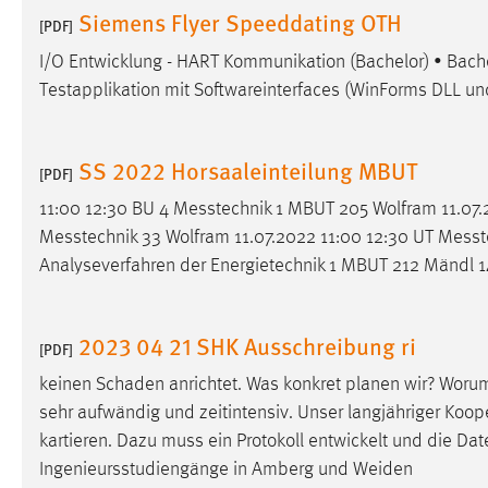
Siemens Flyer Speeddating OTH
[PDF]
Matomo
I/O Entwicklung - HART Kommunikation (Bachelor) • Bach
Name:
Testapplikation mit Softwareinterfaces (WinForms DLL un
_pk_ref, _pk_cvar, _pk_id, _pk_ses
Zweck:
Zugriffsstatistik
SS 2022 Horsaaleinteilung MBUT
Cookie Laufzeit:
[PDF]
Max. 13 Monate
11:00 12:30 BU 4
Messtechnik
1 MBUT 205 Wolfram 11.07.
Messtechnik
33 Wolfram 11.07.2022 11:00 12:30 UT
Messt
MARKETING
Analyseverfahren der Energietechnik 1 MBUT 212 Mändl 1
Marketing Cookies werden von Drittanbietern
verwendet, um personalisierte Werbung anzuzeigen.
2023 04 21 SHK Ausschreibung ri
Sie tun dies, indem sie Besucher über Websites
[PDF]
hinweg verfolgen.
keinen Schaden anrichtet. Was konkret planen wir? Worum
sehr aufwändig und zeitintensiv. Unser langjähriger Koo
Google Ads
kartieren. Dazu muss ein Protokoll entwickelt und die Da
Name:
Ingenieursstudiengänge in Amberg und Weiden
_gcl_au