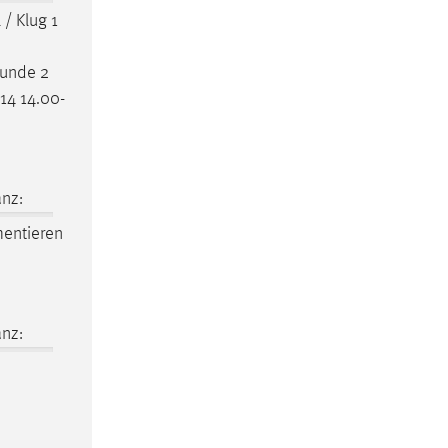
 / Klug 1
kunde
2
14 14.00-
nz:
entieren
nz: