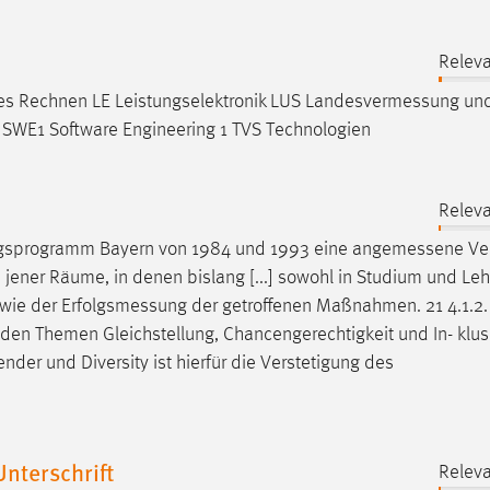
Releva
hes Rechnen LE Leistungselektronik LUS
Landesvermessung
un
WE1 Software Engineering 1 TVS Technologien
Releva
ngsprogramm Bayern von 1984 und 1993 eine
angemessene
Ve
 jener Räume, in denen bislang [...] sowohl in Studium und Leh
owie der
Erfolgsmessung
der getroffenen Maßnahmen. 21 4.1.2. 
 den Themen Gleichstellung, Chancengerechtigkeit und In- klu
der und Diversity ist hierfür die Verstetigung des
terschrift
Releva