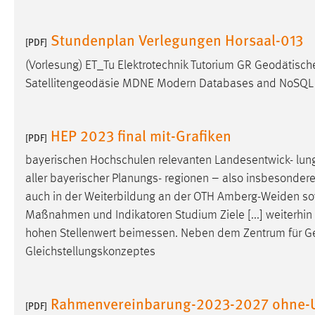
Anbieter:
Google Ireland Limited
Stundenplan Verlegungen Horsaal-013
Zweck:
[PDF]
Conversion-Tracking
(Vorlesung) ET_Tu Elektrotechnik Tutorium GR Geodätisc
Cookie Laufzeit:
3 Monate
Satellitengeodäsie MDNE Modern Databases and NoSQL S
Facebook Pixel
HEP 2023 final mit-Grafiken
[PDF]
Name:
_fbp
bayerischen Hochschulen relevanten Landesentwick- lu
Anbieter:
Facebook
aller bayerischer Planungs- regionen – also insbesondere
Zweck:
Conversion-Tracking
auch in der Weiterbildung an der OTH Amberg-Weiden s
Maßnahmen und Indikatoren Studium Ziele [...] weiterhin
Cookie Laufzeit:
3 Monate
hohen Stellenwert
beimessen
. Neben dem Zentrum für Gen
Gleichstellungskonzeptes
EXTERNE MEDIEN
Um Inhalte von Videoplattformen und Social Media
Rahmenvereinbarung-2023-2027 ohne-Un
[PDF]
Plattformen anzeigen zu können, werden von diesen