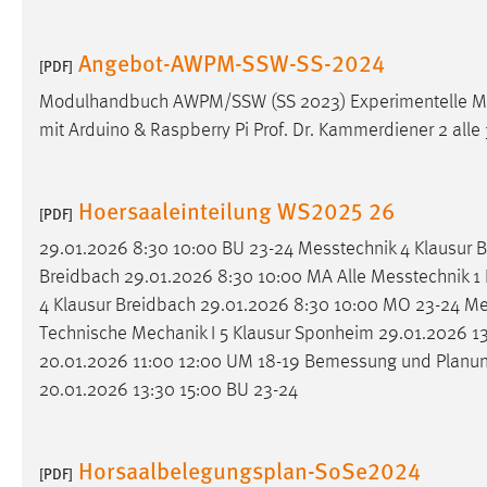
in diesem Cookie gespeichert, ob man
eingeloggt ist.
Angebot-AWPM-SSW-SS-2024
[PDF]
Modulhandbuch AWPM/SSW (SS 2023) Experimentelle Mech
Sprachpräferenz
mit Arduino & Raspberry Pi Prof. Dr. Kammerdiener 2 all
Name:
site-language-preference
Zweck:
Das Cookie speichert die gewählte
Hoersaaleinteilung WS2025 26
[PDF]
Sprache der Website.
29.01.2026 8:30 10:00 BU 23-24
Messtechnik
4 Klausur 
Cookie Laufzeit:
30 Tage
Breidbach 29.01.2026 8:30 10:00 MA Alle
Messtechnik
1 
4 Klausur Breidbach 29.01.2026 8:30 10:00 MO 23-24
Me
Chat
Technische Mechanik I 5 Klausur Sponheim 29.01.2026 13:3
Name:
20.01.2026 11:00 12:00 UM 18-19
Bemessung
und Planun
MibewSessionID, MIBEW_UserID,
mibew_locale, mibew-chat-frame-style-
20.01.2026 13:30 15:00 BU 23-24
5e9dbeb1811c0446
Zweck:
Wird benötigt um die Chatfunktion
Horsaalbelegungsplan-SoSe2024
nutzen zu können.
[PDF]