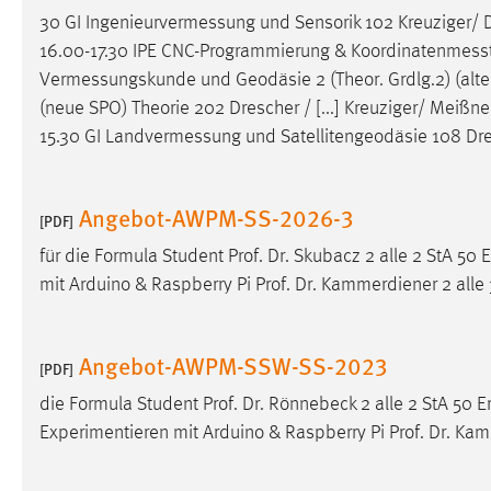
30 GI
Ingenieurvermessung
und Sensorik 102 Kreuziger/ Dr
Cookie Laufzeit:
MibewSessionID, mibew-chat-frame-
style-5e9dbeb1811c0446 =
16.00-17.30 IPE CNC-Programmierung &
Koordinatenmess
Sitzungslaufzeit, mibew_locale = 3
Vermessungskunde
und Geodäsie 2 (Theor. Grdlg.2) (alte
Jahre, MIBEW_UserID = 1 Jahr
(neue SPO) Theorie 202 Drescher / [...] Kreuziger/ Meißne
15.30 GI
Landvermessung
und Satellitengeodäsie 108 Dre
Login
Name:
fe_user, be_user, be_lastLoginProvider
Angebot-AWPM-SS-2026-3
[PDF]
Zweck:
Dieser Cookie ist notwendig um sich an
für die Formula Student Prof. Dr. Skubacz 2 alle 2 StA
der Website einloggen zu können.
mit Arduino & Raspberry Pi Prof. Dr. Kammerdiener 2 all
Cookie Laufzeit:
24 Stunden
Angebot-AWPM-SSW-SS-2023
[PDF]
STATISTIK
die Formula Student Prof. Dr. Rönnebeck 2 alle 2 StA
Statistik Cookies erfassen Informationen anonym.
Experimentieren mit Arduino & Raspberry Pi Prof. Dr. Ka
Diese Informationen helfen uns zu verstehen, wie
unsere Besucher unsere Website nutzen.