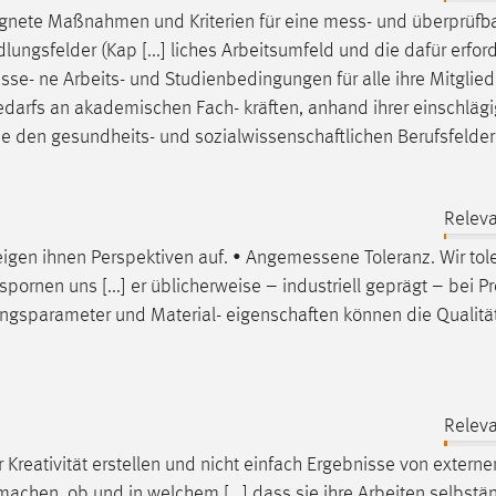
eignete Maßnahmen und Kriterien für eine
mess
- und überprüfb
lungsfelder (Kap [...] liches Arbeitsumfeld und die dafür erfor
sse
- ne Arbeits- und Studienbedingungen für alle ihre Mitglied
Bedarfs an akademischen Fach- kräften, anhand ihrer einschlägi
 den gesundheits- und sozialwissenschaftlichen Berufsfelde
Releva
zeigen ihnen Perspektiven auf. •
Angemessene
Toleranz. Wir tol
ornen uns [...] er üblicherweise – industriell geprägt – bei P
ngsparameter und Material- eigenschaften können die Qualitä
Releva
r
Kreativität erstellen und nicht einfach Ergebnisse von externe
achen, ob und in welchem [...] dass sie ihre Arbeiten selbstä