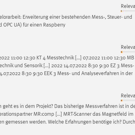
Releva
elorarbeit: Erweiterung einer bestehenden
Mess
-, Steuer- und
d OPC UA) für einen Raspberry
Releva
2022 11:00 12:30 KT 4
Messtechnik
[...] 07.2022 11:00 12:30 MB
echnik
und Sensorik [...] 2022 14.07.2022 8:30 9:30 EZ 3
Mess
-
4.07.2022 8:30 9:30 EEK 3
Mess
- und Analyseverfahren in der
Releva
 geht es in dem Projekt? Das bisherige
Messverfahren
ist in d
perationspartner MR:comp [...] MRT-Scanner das Magnetfeld im 
ten
gemessen
werden. Welche Erfahrungen benötige ich? Durch