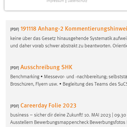
Impressum
|
Datenschutz
NOTWENDIGE COOKIES
Notwendige Cookies ermöglichen grundlegende
Funktionen und sind für die einwandfreie Funktion der
191118 Anhang-2 Kommentierungshinwe
Website erforderlich.
[PDF]
keine über das Gesetz hinausgehende Systematik aufweisen
Einverständnis
und daher vorab schwer abstrakt zu beantworten. Orientie
Name:
cookie_consent
Zweck:
Dieser Cookie speichert die
Ausschreibung SHK
[PDF]
ausgewählten Einverständnis-Optionen
des Benutzers
Benchmarking •
Messevor
- und -nachbereitung; selbsts
Broschüren, Flyern usw. • Begleitung des Teams des SuC
Cookie Laufzeit:
1 Jahr
Performance
Careerday Folie 2023
[PDF]
Name:
business – sicher dir deine Zukunft! 10. MAI 2023 | 09
staticfilecache
Ausstellern Bewerbungsmappencheck Bewerbungsfotos Dig
Zweck:
Für performante Seitenauslieferung wird