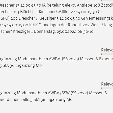
escher 13 14.00-15.30 IA Regelung elektr. Antriebe 108 Zatocil
technik
113 Blöchl [...] Kirschner/ Müller 22 14.00-15.30 GI
 SPO) 202 Drescher / Kreuziger 5 14.00-15.30 GI
Vermessungs
r 14 14.00-15.00 KI/IK Grundlagen der Robotik 202 Wenk / Klug 
scher/ Kreuziger 1 Donnerstag, 25.07.2024 08.30-10
Releva
 50 Ergänzung Modulhandbuch AWPM (SS 2025)
Messen
& Experim
e 3 StA 36 Ergänzung Mo
Releva
 50 Ergänzung Modulhandbuch AWPM/SSW (SS 2022)
Messen
&
mmerdiener 2 alle 3 StA 36 Ergänzung Mo