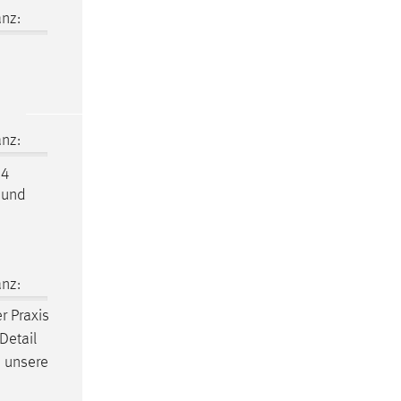
nz:
nz:
 4
 und
nz:
er Praxis
Detail
 unsere