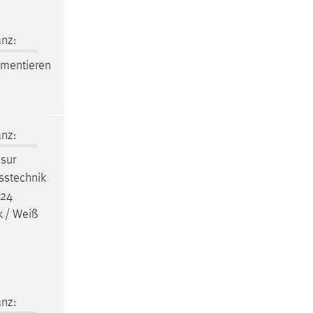
nz:
imentieren
nz:
sur
stechnik
-24
k / Weiß
nz: