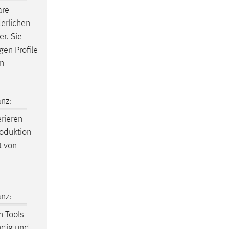
are
derlichen
er. Sie
gen Profile
rn
nz:
erieren
roduktion
t von
nz:
n Tools
ndig und