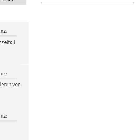
nz:
zelfall
nz:
tieren von
nz: