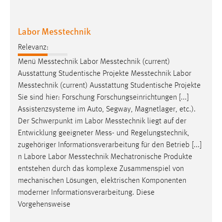
EXTERNE MEDIEN
Um Inhalte von Videoplattformen und Social Media
Labor Messtechnik
Plattformen anzeigen zu können, werden von diesen
externen Medien Cookies gesetzt.
Relevanz:
Menü
Messtechnik
Labor
Messtechnik
(current)
YouTube
Ausstattung Studentische Projekte
Messtechnik
Labor
Messtechnik
(current) Ausstattung Studentische Projekte
Vimeo
Sie sind hier: Forschung Forschungseinrichtungen [...]
Assistenzsysteme im Auto, Segway, Magnetlager, etc.).
Der Schwerpunkt im Labor
Messtechnik
liegt auf der
Entwicklung geeigneter
Mess
- und Regelungstechnik,
zugehöriger Informationsverarbeitung für den Betrieb [...]
n Labore Labor
Messtechnik
Mechatronische Produkte
entstehen durch das komplexe Zusammenspiel von
mechanischen Lösungen, elektrischen Komponenten
moderner Informationsverarbeitung. Diese
Vorgehensweise