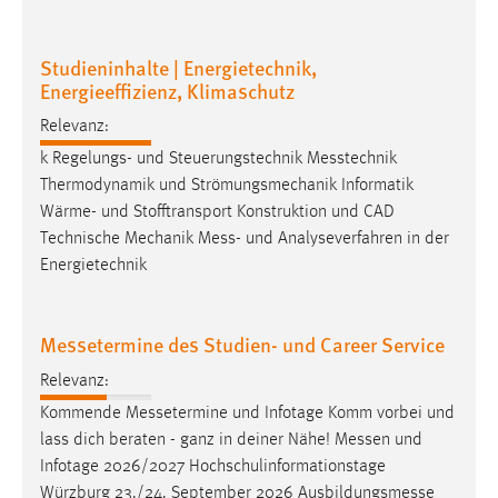
Cookie Laufzeit:
Studieninhalte | Energietechnik,
Max. 13 Monate
Energieeffizienz, Klimaschutz
Relevanz:
MARKETING
k Regelungs- und Steuerungstechnik
Messtechnik
Thermodynamik und Strömungsmechanik Informatik
Marketing Cookies werden von Drittanbietern
Wärme- und Stofftransport Konstruktion und CAD
verwendet, um personalisierte Werbung anzuzeigen.
Technische Mechanik
Mess
- und Analyseverfahren in der
Sie tun dies, indem sie Besucher über Websites
Energietechnik
hinweg verfolgen.
Google Ads
Messetermine des Studien- und Career Service
Name:
Relevanz:
_gcl_au
Kommende
Messetermine
und Infotage Komm vorbei und
Anbieter:
lass dich beraten - ganz in deiner Nähe!
Messen
und
Google Ireland Limited
Infotage 2026/2027 Hochschulinformationstage
Würzburg 23./24. September 2026
Ausbildungsmesse
Zweck: