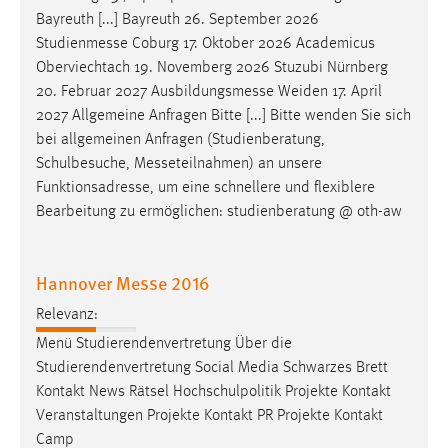
Bayreuth [...] Bayreuth 26. September 2026
Conversion-Tracking
Studienmesse
Coburg 17. Oktober 2026 Academicus
Cookie Laufzeit:
Oberviechtach 19. Novemberg 2026 Stuzubi Nürnberg
3 Monate
20. Februar 2027
Ausbildungsmesse
Weiden 17. April
2027 Allgemeine Anfragen Bitte [...] Bitte wenden Sie sich
Facebook Pixel
bei allgemeinen Anfragen (Studienberatung,
Schulbesuche,
Messeteilnahmen
) an unsere
Name:
Funktionsadresse, um eine schnellere und flexiblere
_fbp
Bearbeitung zu ermöglichen: studienberatung @ oth-aw
Anbieter:
Facebook
Hannover Messe 2016
Zweck:
Relevanz:
Conversion-Tracking
Menü Studierendenvertretung Über die
Cookie Laufzeit:
Studierendenvertretung Social Media Schwarzes Brett
3 Monate
Kontakt News Rätsel Hochschulpolitik Projekte Kontakt
Veranstaltungen Projekte Kontakt PR Projekte Kontakt
Camp