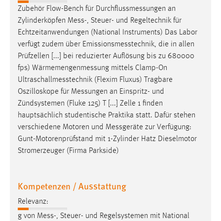
Zubehör Flow-Bench für
Durchflussmessungen
an
Zylinderköpfen
Mess
-, Steuer- und Regeltechnik für
Echtzeitanwendungen (National Instruments) Das Labor
verfügt zudem über
Emissionsmesstechnik
, die in allen
Prüfzellen [...] bei reduzierter Auflösung bis zu 680000
fps)
Wärmemengenmessung
mittels Clamp-On
Ultraschallmesstechnik
(Flexim Fluxus) Tragbare
Oszilloskope für
Messungen
an Einspritz- und
Zündsystemen (Fluke 125) T [...] Zelle 1 finden
hauptsächlich studentische Praktika statt. Dafür stehen
verschiedene Motoren und
Messgeräte
zur Verfügung:
Gunt-Motorenprüfstand mit 1-Zylinder Hatz Dieselmotor
Stromerzeuger (Firma Parkside)
Kompetenzen / Ausstattung
Relevanz:
g von
Mess
-, Steuer- und Regelsystemen mit National