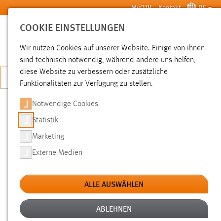
Zum Hauptinhalt springen
MyOTH
Kontakt
DE
COOKIE EINSTELLUNGEN
SUCHE
Wir nutzen Cookies auf unserer Website. Einige von ihnen
sind technisch notwendig, während andere uns helfen,
diese Website zu verbessern oder zusätzliche
JETZT BEWERBEN
Funktionalitäten zur Verfügung zu stellen.
Notwendige Cookies
SUCHE
Statistik
Marketing
FILTER
Externe Medien
Typ
ALLE AUSWÄHLEN
Erstellungsdatum
ABLEHNEN