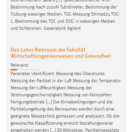
Biochemischen) Sauers [...] Spektralfotometrie. NTU-
Bestimmung Hach 2100N Tubidimeter, Bestimmung der
Trübung wässriger Medien.
TOC-Messung
Shimadzu TOC-
L, Bestimmung des TOC und DOC in wässrigen Medien
und Schlämmen. Gasanalytik Agilent
Das Labor Reinraum der Fakultät
Wirtschaftsingenieurwesen und Gesundheit
Relevanz:
Parameter identifiziert:
Messung
des Überdrucks
Messung
der Partikel in der Luft
Messung
der Temperatur
Messung
der Luftfeuchtigkeit
Messung
der
Strömungsgeschwindigkeit
Messung
von Keimzahlen
Fertigungsbetrieb [...] Die Klimabedingungen und die
Partikelumgebung des Reinraumes werden durch eine
geeignete
Messtechnik
gemessen
und analysiert. Ob die
gewünschte Klassifizierung erreicht beziehungsweise
eingehalten werden [...] EX Mikroskop,
Partikelmessplatz