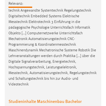
30 Tage
Relevanz:
technik Angewandte Systemtechnik Regelungstechnik
Chat
Digitaltechnik Embedded Systems Elektrische
Messtechnik
Elektrotechnik 3 Einführung in die
Name:
pädagogische Psychologie Unterrichtsfach Informatik
MibewSessionID, MIBEW_UserID, mibew_locale, mibew-
Objekto [...] Computernetzwerke Unterrichtsfach
chat-frame-style-5e9dbeb1811c0446
Mechatronik Automatisierungstechnik CNC-
Zweck:
Programmierung &
Koordinatenmesstechnik
Wird benötigt um die Chatfunktion nutzen zu können.
Maschinendynamik Mechatronische Systeme Robotik Die
Lehrveranstaltungen werden durch Praktika [...] über die
Cookie Laufzeit:
Digitale Signalverarbeitung, Energietechnik,
MibewSessionID, mibew-chat-frame-style-
Hochspannungstechnik, Leistungselektronik,
5e9dbeb1811c0446 = Sitzungslaufzeit, mibew_locale = 3
Jahre, MIBEW_UserID = 1 Jahr
Messtechnik
, Automatisierungstechnik, Regelungstechnik
und Schaltungstechnik bis hin zur Audio- und
Videotechnik
Login
Name:
Studieninhalte Maschinenbau Bachelor
fe_user, be_user, be_lastLoginProvider