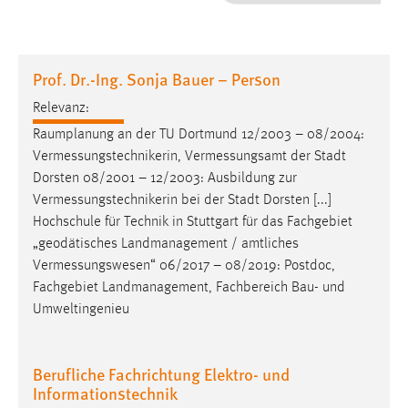
1 Jahr
Performance
Prof. Dr.-Ing. Sonja Bauer – Person
Name:
Relevanz:
staticfilecache
Raumplanung an der TU Dortmund 12/2003 – 08/2004:
Vermessungstechnikerin
,
Vermessungsamt
der Stadt
Zweck:
Dorsten 08/2001 – 12/2003: Ausbildung zur
Für performante Seitenauslieferung wird in diesem Cookie
gespeichert, ob man eingeloggt ist.
Vermessungstechnikerin
bei der Stadt Dorsten [...]
Hochschule für Technik in Stuttgart für das Fachgebiet
„geodätisches Landmanagement / amtliches
Sprachpräferenz
Vermessungswesen
“ 06/2017 – 08/2019: Postdoc,
Name:
Fachgebiet Landmanagement, Fachbereich Bau- und
site-language-preference
Umweltingenieu
Zweck:
Das Cookie speichert die gewählte Sprache der Website.
Berufliche Fachrichtung Elektro- und
Informationstechnik
Cookie Laufzeit: