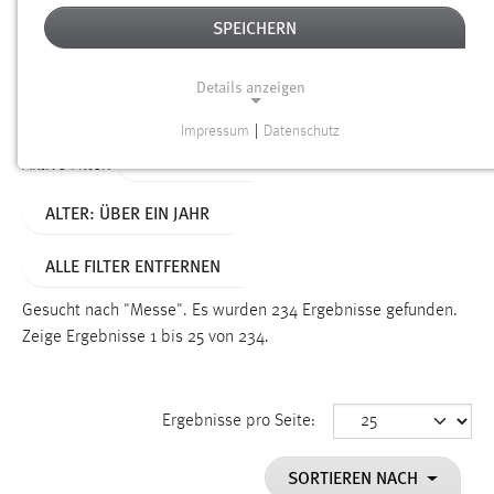
SPEICHERN
Alter
Details anzeigen
SUCHEN
Impressum
|
Datenschutz
NOTWENDIGE COOKIES
TYP: SEITEN
Aktive Filter:
Notwendige Cookies ermöglichen grundlegende
ALTER: ÜBER EIN JAHR
Funktionen und sind für die einwandfreie Funktion der
Website erforderlich.
ALLE FILTER ENTFERNEN
Einverständnis
Gesucht nach "Messe".
Es wurden 234 Ergebnisse gefunden.
Name:
Zeige Ergebnisse 1 bis 25 von 234.
cookie_consent
Zweck:
Ergebnisse pro Seite:
Dieser Cookie speichert die ausgewählten Einverständnis-
Optionen des Benutzers
SORTIEREN NACH
Cookie Laufzeit: