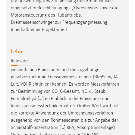
die Auswertung des zur
Messung
des Greiferwinkels
eingesetzten Beschleunigungs-/Gyrosensors sowie die
Motoransteuerung des Hubantriebs.
Dreimassenschwinger zur
Frequenzgangmessung
Innerhalb einer Projektarbeit
Lehre
Relevanz:
wesentlichen Emissionen und die zugehörige
gesetzeskonforme
Emissionsmesstechnik
(BImSchV, TA-
Luft, VDI-Richtlinien) kennen. Es werden
Messverfahren
zur Bestimmung von CO, C-Gesamt, NO x , Staub,
Formaldehyd [...] en Einblick in die Emissions- und
Immissionsmesstechnik
erhalten. Großer Wert wird auf
die korrekte Anwendung der Umrechnungsverfahren
ausgehend von den
Rohmessdaten
bis zur Angabe der
Schadstoffkonzentration [...] REA, Adsorptionsanlage)
Optische Feinstaubsensoren an der OTH-AW