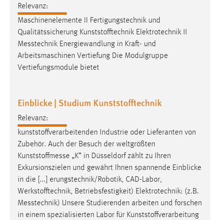
Relevanz:
Zweck:
Dieser Cookie ist notwendig um sich an der Website
Maschinenelemente II Fertigungstechnik und
einloggen zu können.
Qualitätssicherung Kunststofftechnik Elektrotechnik II
Messtechnik
Energiewandlung in Kraft- und
Cookie Laufzeit:
Arbeitsmaschinen Vertiefung Die Modulgruppe
24 Stunden
Vertiefungsmodule bietet
STATISTIK
Einblicke | Studium Kunststofftechnik
Statistik Cookies erfassen Informationen anonym.
Relevanz:
Diese Informationen helfen uns zu verstehen, wie
kunststoffverarbeitenden Industrie oder Lieferanten von
unsere Besucher unsere Website nutzen.
Zubehör. Auch der Besuch der weltgrößten
Kunststoffmesse
„K“ in Düsseldorf zählt zu Ihren
Matomo
Exkursionszielen und gewährt Ihnen spannende Einblicke
Name:
in die [...] erungstechnik/Robotik, CAD-Labor,
_pk_ref, _pk_cvar, _pk_id, _pk_ses
Werkstofftechnik, Betriebsfestigkeit) Elektrotechnik: (z.B.
Messtechnik
) Unsere Studierenden arbeiten und forschen
Zweck:
in einem spezialisierten Labor für Kunststoffverarbeitung
Zugriffsstatistik