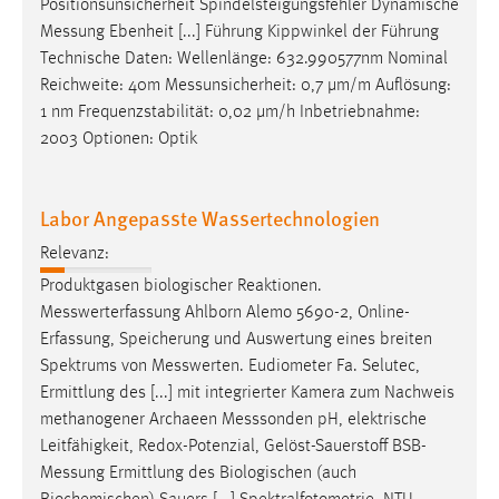
Positionsunsicherheit Spindelsteigungsfehler Dynamische
Messung
Ebenheit [...] Führung Kippwinkel der Führung
Technische Daten: Wellenlänge: 632.990577nm Nominal
Reichweite: 40m
Messunsicherheit
: 0,7 µm/m Auflösung:
1 nm Frequenzstabilität: 0,02 µm/h Inbetriebnahme:
2003 Optionen: Optik
Labor Angepasste Wassertechnologien
Relevanz:
Produktgasen biologischer Reaktionen.
Messwerterfassung
Ahlborn Alemo 5690-2, Online-
Erfassung, Speicherung und Auswertung eines breiten
Spektrums von
Messwerten
. Eudiometer Fa. Selutec,
Ermittlung des [...] mit integrierter Kamera zum Nachweis
methanogener Archaeen
Messsonden
pH, elektrische
Leitfähigkeit, Redox-Potenzial, Gelöst-Sauerstoff
BSB-
Messung
Ermittlung des Biologischen (auch