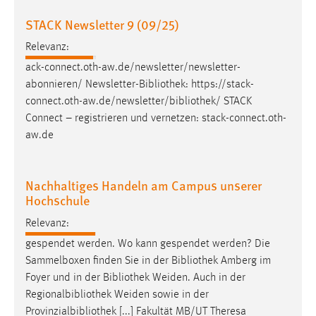
30 Tage
STACK Newsletter 9 (09/25)
Chat
Relevanz:
ack-connect.oth-aw.de/newsletter/newsletter-
Name:
abonnieren/ Newsletter-
Bibliothek
: https://stack-
MibewSessionID, MIBEW_UserID, mibew_locale, mibew-
connect.oth-aw.de/newsletter/
bibliothek
/ STACK
chat-frame-style-5e9dbeb1811c0446
Connect – registrieren und vernetzen: stack-connect.oth-
Zweck:
aw.de
Wird benötigt um die Chatfunktion nutzen zu können.
Cookie Laufzeit:
Nachhaltiges Handeln am Campus unserer
MibewSessionID, mibew-chat-frame-style-
Hochschule
5e9dbeb1811c0446 = Sitzungslaufzeit, mibew_locale = 3
Jahre, MIBEW_UserID = 1 Jahr
Relevanz:
gespendet werden. Wo kann gespendet werden? Die
Login
Sammelboxen finden Sie in der
Bibliothek
Amberg im
Foyer und in der
Bibliothek
Weiden. Auch in der
Name:
Regionalbibliothek Weiden sowie in der
fe_user, be_user, be_lastLoginProvider
Provinzialbibliothek [...] Fakultät MB/UT Theresa