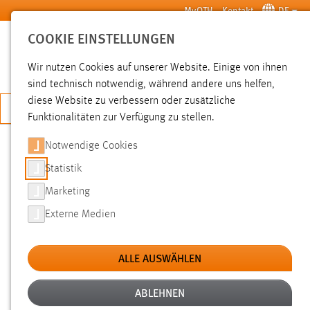
Zum Hauptinhalt springen
MyOTH
Kontakt
DE
COOKIE EINSTELLUNGEN
SUCHE
Wir nutzen Cookies auf unserer Website. Einige von ihnen
sind technisch notwendig, während andere uns helfen,
diese Website zu verbessern oder zusätzliche
JETZT BEWERBEN
Funktionalitäten zur Verfügung zu stellen.
Notwendige Cookies
SUCHE
Statistik
Marketing
FILTER
Externe Medien
Typ
ALLE AUSWÄHLEN
Erstellungsdatum
ABLEHNEN