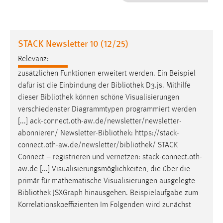
1 Jahr
Performance
STACK Newsletter 10 (12/25)
Name:
Relevanz:
staticfilecache
zusätzlichen Funktionen erweitert werden. Ein Beispiel
dafür ist die Einbindung der
Bibliothek
D3.js. Mithilfe
Zweck:
dieser
Bibliothek
können schöne Visualisierungen
Für performante Seitenauslieferung wird in diesem Cookie
gespeichert, ob man eingeloggt ist.
verschiedenster Diagrammtypen programmiert werden
[...] ack-connect.oth-aw.de/newsletter/newsletter-
abonnieren/ Newsletter-
Bibliothek
: https://stack-
Sprachpräferenz
connect.oth-aw.de/newsletter/
bibliothek
/ STACK
Name:
Connect – registrieren und vernetzen: stack-connect.oth-
site-language-preference
aw.de [...] Visualisierungsmöglichkeiten, die über die
primär für mathematische Visualisierungen ausgelegte
Zweck:
Bibliothek
JSXGraph hinausgehen. Beispielaufgabe zum
Das Cookie speichert die gewählte Sprache der Website.
Korrelationskoeffizienten Im Folgenden wird zunächst
Cookie Laufzeit: