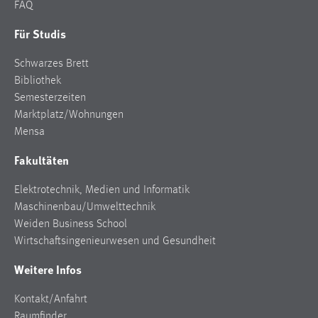
FAQ
Conversion-Tracking
Für Studis
Cookie Laufzeit:
3 Monate
Schwarzes Brett
Bibliothek
Facebook Pixel
Semesterzeiten
Marktplatz/Wohnungen
Name:
Mensa
_fbp
Fakultäten
Anbieter:
Facebook
Elektrotechnik, Medien und Informatik
Maschinenbau/Umwelttechnik
Zweck:
Weiden Business School
Conversion-Tracking
Wirtschaftsingenieurwesen und Gesundheit
Cookie Laufzeit:
Weitere Infos
3 Monate
Kontakt/Anfahrt
Raumfinder