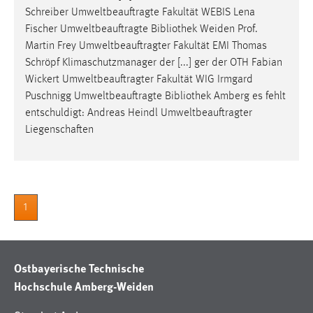
Zweck:
Schreiber Umweltbeauftragte Fakultät WEBIS Lena
Dieser Cookie ist notwendig um sich an der Website
Fischer Umweltbeauftragte
Bibliothek
Weiden Prof.
einloggen zu können.
Martin Frey Umweltbeauftragter Fakultät EMI Thomas
Schröpf Klimaschutzmanager der [...] ger der OTH Fabian
Cookie Laufzeit:
Wickert Umweltbeauftragter Fakultät WIG Irmgard
24 Stunden
Puschnigg Umweltbeauftragte
Bibliothek
Amberg es fehlt
entschuldigt: Andreas Heindl Umweltbeauftragter
Liegenschaften
STATISTIK
Statistik Cookies erfassen Informationen anonym.
Diese Informationen helfen uns zu verstehen, wie
unsere Besucher unsere Website nutzen.
1
Matomo
Name:
Ostbayerische Technische
_pk_ref, _pk_cvar, _pk_id, _pk_ses
Hochschule Amberg-Weiden
Zweck:
Zugriffsstatistik