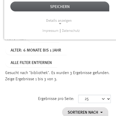
SPEICHERN
Alter
Details anzeigen
SUCHEN
Impressum
|
Datenschutz
NOTWENDIGE COOKIES
TYP: SEITEN
Aktive Filter:
Notwendige Cookies ermöglichen grundlegende
ALTER: 6 MONATE BIS 1 JAHR
Funktionen und sind für die einwandfreie Funktion der
Website erforderlich.
ALLE FILTER ENTFERNEN
Einverständnis
Gesucht nach "bibliothek".
Es wurden 3 Ergebnisse gefunden.
Name:
Zeige Ergebnisse 1 bis 3 von 3.
cookie_consent
Zweck:
Ergebnisse pro Seite:
Dieser Cookie speichert die ausgewählten Einverständnis-
Optionen des Benutzers
SORTIEREN NACH
Cookie Laufzeit: