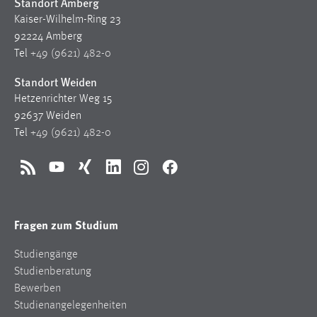
Standort Amberg
Kaiser-Wilhelm-Ring 23
Cookie Laufzeit:
92224 Amberg
Max. 13 Monate
Tel
+49 (9621) 482-0
Standort Weiden
MARKETING
Hetzenrichter Weg 15
92637 Weiden
Marketing Cookies werden von Drittanbietern
Tel
+49 (9621) 482-0
verwendet, um personalisierte Werbung anzuzeigen.
Sie tun dies, indem sie Besucher über Websites
hinweg verfolgen.
RSS
YouTube
Xing
LinkedIn
Instagram
Facebook
Google Ads
Fragen zum Studium
Name:
_gcl_au
Studiengänge
Studienberatung
Anbieter:
Bewerben
Google Ireland Limited
Studienangelegenheiten
Zweck: