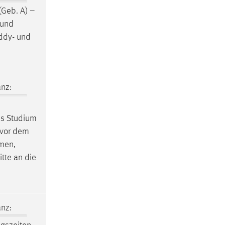
(Geb. A) –
 und
uddy- und
nz:
es Studium
 vor dem
umen,
tte an die
nz: