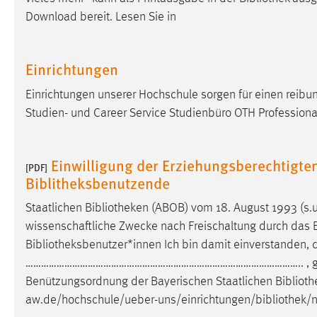
Download bereit. Lesen Sie in
Matomo
Name:
_pk_ref, _pk_cvar, _pk_id, _pk_ses
Einrichtungen
Zweck:
Zugriffsstatistik
Einrichtungen unserer Hochschule sorgen für einen reibun
Cookie Laufzeit:
Studien- und Career Service Studienbüro OTH Professiona
Max. 13 Monate
Einwilligung der Erziehungsberechtigte
[PDF]
MARKETING
Biblitheksbenutzende
Marketing Cookies werden von Drittanbietern
Staatlichen
Bibliotheken
(ABOB) vom 18. August 1993 (s.u.
verwendet, um personalisierte Werbung anzuzeigen.
Sie tun dies, indem sie Besucher über Websites
wissenschaftliche Zwecke nach Freischaltung durch das
hinweg verfolgen.
Bibliotheksbenutzer*innen
Ich bin damit einverstanden, 
…………………………………………………………………………………………….. , g
Google Ads
Benützungsordnung der Bayerischen Staatlichen
Bibliot
aw.de/hochschule/ueber-uns/einrichtungen/
bibliothek
/
Name:
_gcl_au