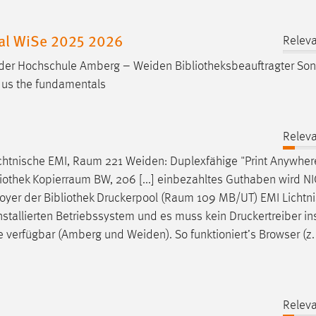
nal WiSe 2025 2026
Releva
BW der Hochschule Amberg – Weiden
Bibliotheksbeauftragter
Son
s us the fundamentals
Releva
Lichtnische EMI, Raum 221 Weiden: Duplexfähige "Print Anywher
iothek
Kopierraum BW, 206 [...] einbezahltes Guthaben wird N
Foyer der
Bibliothek
Druckerpool (Raum 109 MB/UT) EMI Lichtni
allierten Betriebssystem und es muss kein Druckertreiber inst
verfügbar (Amberg und Weiden). So funktioniert’s Browser (z. 
Releva