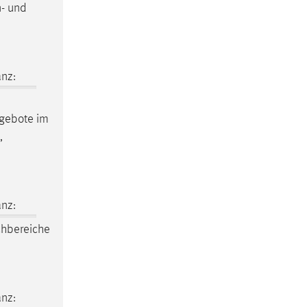
n- und
nz:
ngebote im
,
nz:
hbereiche
nz: