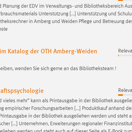
d Planung der EDV im Verwaltungs- und
Bibliotheksbereich
Aus
rauchsmaterials Unterstützung [...] Unterstützung und Schul
otheksrechner
in Amberg und Weiden Pflege und Betreuung d
nste
ht im Katalog der OTH Amberg-Weiden
Releva
bleiben, wenden Sie sich gerne an das
Bibliotheksteam
!
haftspsychologie
Releva
 vieles mehr“ kann als Printausgabe in der
Bibliothek
ausgelie
g empirischer Forschungsarbeiten [...] Produktkauf anhand de
 Printausgabe in der
Bibliothek
ausgeliehen werden und steht a
her [...] Unternehmen, Erweiterungen regionaler Finanzinstitu
liehen werden und steht auch auf dieser Seite als E-Book zu