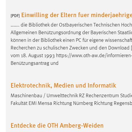
Anbieter:
Google Ireland Limited
Einwilling der Eltern fuer minderjaehrig
[PDF]
Zweck:
Conversion-Tracking
…….. die
Bibliothek
der Ostbayerischen Technischen Hoch
Cookie Laufzeit:
3 Monate
Allgemeinen Benützungsordnung der Bayerischen Staatl
können in der
Bibliothek
einen PC für eigene wissenschaf
Facebook Pixel
Recherchen zu schulischen Zwecken und den Download [.
vom 18. August 1993 https://www.oth-aw.de/informieren
Name:
_fbp
Benützungsantrag und
Anbieter:
Facebook
Zweck:
Conversion-Tracking
Elektrotechnik, Medien und Informatik
Cookie Laufzeit:
3 Monate
Maschinenbau / Umwelttechnik RZ Rechenzentrum Studie
Fakultät EMI Mensa Richtung Nürnberg Richtung Regensb
EXTERNE MEDIEN
Entdecke die OTH Amberg-Weiden
Um Inhalte von Videoplattformen und Social Media
Plattformen anzeigen zu können, werden von diesen