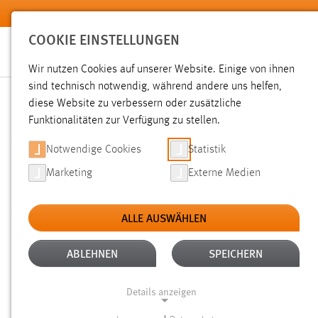
Zum Hauptinhalt springen
COOKIE EINSTELLUNGEN
Wir nutzen Cookies auf unserer Website. Einige von ihnen
sind technisch notwendig, während andere uns helfen,
diese Website zu verbessern oder zusätzliche
SUCHE
Funktionalitäten zur Verfügung zu stellen.
Notwendige Cookies
Statistik
Marketing
Externe Medien
ALLE AUSWÄHLEN
ALTER: ÜBER EIN JAHR
ALLE FILTER EN
Aktive Filter:
ABLEHNEN
SPEICHERN
Gesucht nach "bibliothek".
Es wurden 539 Ergebnisse gefu
Details anzeigen