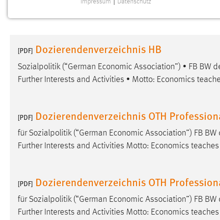
Impressum
|
Datenschutz
NOTWENDIGE COOKIES
Notwendige Cookies ermöglichen grundlegende
Funktionen und sind für die einwandfreie Funktion der
Dozierendenverzeichnis HB
Website erforderlich.
[PDF]
Sozialpolitik (“German Economic Association”) • FB BW
Einverständnis
Further Interests and Activities • Motto: Economics teac
Name:
cookie_consent
Zweck:
Dieser Cookie speichert die
Dozierendenverzeichnis OTH Profession
[PDF]
ausgewählten Einverständnis-Optionen
des Benutzers
für Sozialpolitik (“German Economic Association”) FB 
Further Interests and Activities Motto: Economics teache
Cookie Laufzeit:
1 Jahr
Performance
Dozierendenverzeichnis OTH Profession
[PDF]
Name:
für Sozialpolitik (“German Economic Association”) FB 
staticfilecache
Further Interests and Activities Motto: Economics teache
Zweck:
Für performante Seitenauslieferung wird