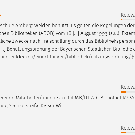
e
Releva
schule Amberg-Weiden benutzt. Es gelten die Regelungen der
ichen
Bibliotheken
(ABOB) vom 18 [...] August 1993 (s.u.). Exter
tliche Zwecke nach Freischaltung durch das
Bibliotheksperson
..] Benützungsordnung der Bayerischen Staatlichen
Bibliothe
-und-entdecken/einrichtungen/
bibliothek
/nutzungsordnung/ §
Releva
rende Mitarbeiter/-innen Fakultät MB/UT ATC
Bibliothek
RZ Ve
urg Sechserstraße Kaiser-Wi
Releva