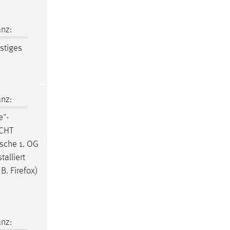
nz:
stiges
nz:
e"-
ICHT
sche 1. OG
alliert
B. Firefox)
nz: