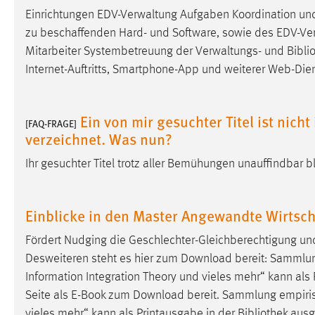
Einrichtungen EDV-Verwaltung Aufgaben Koordination un
Cookie Laufzeit:
MibewSessionID, mibew-chat-frame-
style-5e9dbeb1811c0446 =
zu beschaffenden Hard- und Software, sowie des EDV-Verb
Sitzungslaufzeit, mibew_locale = 3
Mitarbeiter Systembetreuung der Verwaltungs- und
Bibli
Jahre, MIBEW_UserID = 1 Jahr
Internet-Auftritts, Smartphone-App und weiterer Web-Die
Login
Ein von mir gesuchter Titel ist nic
[FAQ-FRAGE]
Name:
fe_user, be_user, be_lastLoginProvider
verzeichnet. Was nun?
Zweck:
Dieser Cookie ist notwendig um sich an
Ihr gesuchter Titel trotz aller Bemühungen unauffindbar 
der Website einloggen zu können.
Cookie Laufzeit:
24 Stunden
Einblicke in den Master Angewandte Wirtsc
Fördert Nudging die Geschlechter-Gleichberechtigung und
STATISTIK
Desweiteren steht es hier zum Download bereit: Sammlun
Information Integration Theory und vieles mehr“ kann als
Statistik Cookies erfassen Informationen anonym.
Diese Informationen helfen uns zu verstehen, wie
Seite als E-Book zum Download bereit. Sammlung empirisc
unsere Besucher unsere Website nutzen.
vieles mehr“ kann als Printausgabe in der
Bibliothek
ausge