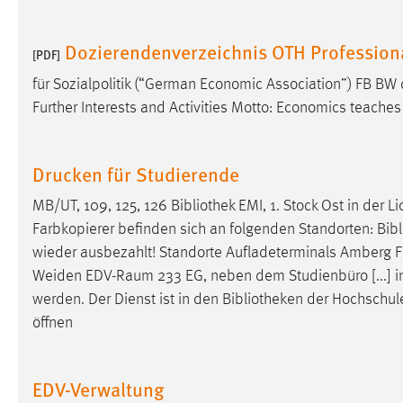
in diesem Cookie gespeichert, ob man
eingeloggt ist.
Dozierendenverzeichnis OTH Professio
[PDF]
für Sozialpolitik (“German Economic Association”) FB 
Sprachpräferenz
Further Interests and Activities Motto: Economics teache
Name:
site-language-preference
Zweck:
Das Cookie speichert die gewählte
Drucken für Studierende
Sprache der Website.
MB/UT, 109, 125, 126
Bibliothek
EMI, 1. Stock Ost in der 
Cookie Laufzeit:
30 Tage
Farbkopierer befinden sich an folgenden Standorten:
Bibl
wieder ausbezahlt! Standorte Aufladeterminals Amberg 
Chat
Weiden EDV-Raum 233 EG, neben dem Studienbüro [...] inst
Name:
werden. Der Dienst ist in den
Bibliotheken
der Hochschule 
MibewSessionID, MIBEW_UserID,
mibew_locale, mibew-chat-frame-style-
öffnen
5e9dbeb1811c0446
Zweck:
Wird benötigt um die Chatfunktion
EDV-Verwaltung
nutzen zu können.