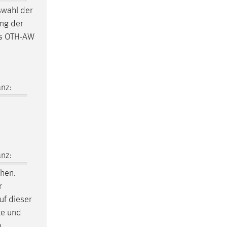
wahl der
ung der
es OTH-AW
nz:
nz:
hen.
r
uf dieser
te und
m