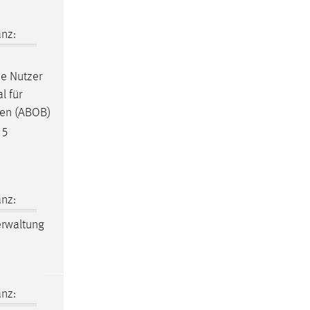
nz:
ne Nutzer
al
für
ken
(ABOB)
 5
nz:
rwaltung
nz: