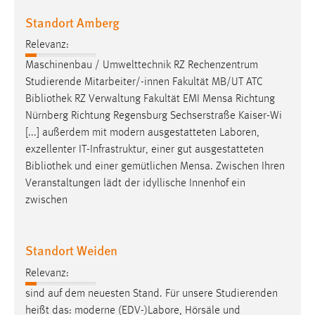
Standort Amberg
Cookie Laufzeit:
Max. 13 Monate
Relevanz:
Maschinenbau / Umwelttechnik RZ Rechenzentrum
Studierende Mitarbeiter/-innen Fakultät MB/UT ATC
MARKETING
Bibliothek
RZ Verwaltung Fakultät EMI Mensa Richtung
Nürnberg Richtung Regensburg Sechserstraße Kaiser-Wi
Marketing Cookies werden von Drittanbietern
[...] außerdem mit modern ausgestatteten Laboren,
verwendet, um personalisierte Werbung anzuzeigen.
exzellenter IT-Infrastruktur, einer gut ausgestatteten
Sie tun dies, indem sie Besucher über Websites
Bibliothek
und einer gemütlichen Mensa. Zwischen Ihren
hinweg verfolgen.
Veranstaltungen lädt der idyllische Innenhof ein
zwischen
Google Ads
Name:
_gcl_au
Standort Weiden
Anbieter:
Relevanz:
Google Ireland Limited
sind auf dem neuesten Stand. Für unsere Studierenden
heißt das: moderne (EDV-)Labore, Hörsäle und
Zweck: