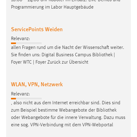
18.00 – 24.00 Uhr Roboter im Einsatz: Live-Demos und
Zweck:
Programmierung im Labor Hauptgebäude
Dieser Cookie ist notwendig um sich an der Website
einloggen zu können.
ServicePoints Weiden
Cookie Laufzeit:
24 Stunden
Relevanz:
allen Fragen rund um die Nacht der Wissenschaft weiter.
Sie finden uns: Digital Business Campus
Bibliothek
|
STATISTIK
Foyer WTC | Foyer Zurück zur Übersicht
Statistik Cookies erfassen Informationen anonym.
Diese Informationen helfen uns zu verstehen, wie
WLAN, VPN, Netzwerk
unsere Besucher unsere Website nutzen.
Relevanz:
Matomo
, also nicht aus dem Internet erreichbar sind. Dies sind
zum Beispiel bestimme Webangebote der
Bibliothek
Name:
oder Webangebote für die innere Verwaltung. Dazu muss
_pk_ref, _pk_cvar, _pk_id, _pk_ses
eine sog. VPN-Verbindung mit dem VPN-Webportal
Zweck:
Zugriffsstatistik