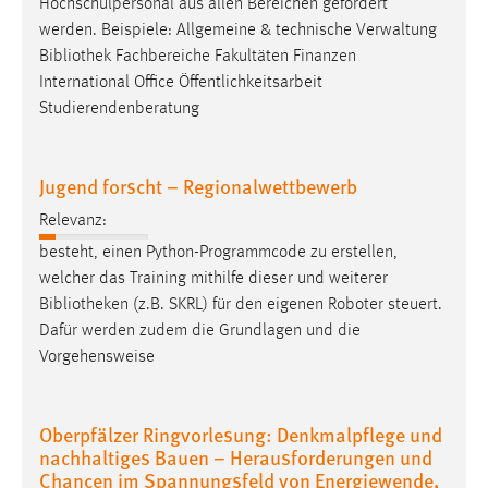
Hochschulpersonal aus allen Bereichen gefördert
1 Jahr
werden. Beispiele: Allgemeine & technische Verwaltung
Bibliothek
Fachbereiche Fakultäten Finanzen
Performance
International Office Öffentlichkeitsarbeit
Studierendenberatung
Name:
staticfilecache
Jugend forscht – Regionalwettbewerb
Zweck:
Für performante Seitenauslieferung wird in diesem Cookie
Relevanz:
gespeichert, ob man eingeloggt ist.
besteht, einen Python-Programmcode zu erstellen,
welcher das Training mithilfe dieser und weiterer
Sprachpräferenz
Bibliotheken
(z.B. SKRL) für den eigenen Roboter steuert.
Dafür werden zudem die Grundlagen und die
Name:
Vorgehensweise
site-language-preference
Zweck:
Oberpfälzer Ringvorlesung: Denkmalpflege und
Das Cookie speichert die gewählte Sprache der Website.
nachhaltiges Bauen – Herausforderungen und
Cookie Laufzeit:
Chancen im Spannungsfeld von Energiewende,