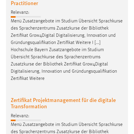
Practitioner
EXTERNE MEDIEN
Um Inhalte von Videoplattformen und Social Media
Relevanz:
Plattformen anzeigen zu können, werden von diesen
Menü Zusatzangebote im Studium Übersicht Sprachkurse
externen Medien Cookies gesetzt.
des Sprachenzentrums Zusatzkurse der
Bibliothek
Zertifikat Grow4Digital Digitalisierung, Innovation und
YouTube
Gründungsqualifikation Zertifikat Weitere I [...]
Hochschule Bayern Zusatzangebote im Studium
Übersicht Sprachkurse des Sprachenzentrums
Vimeo
Zusatzkurse der
Bibliothek
Zertifikat Grow4Digital
Digitalisierung, Innovation und Gründungsqualifikation
Zertifikat Weitere
Zertifikat Projektmanagement für die digitale
Transformation
Relevanz:
Menü Zusatzangebote im Studium Übersicht Sprachkurse
des Sprachenzentrums Zusatzkurse der
Bibliothek