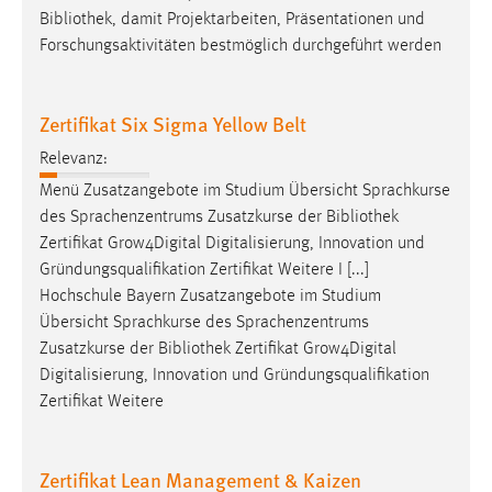
Bibliothek
, damit Projektarbeiten, Präsentationen und
Conversion-Tracking
Forschungsaktivitäten bestmöglich durchgeführt werden
Cookie Laufzeit:
3 Monate
Zertifikat Six Sigma Yellow Belt
Facebook Pixel
Relevanz:
Menü Zusatzangebote im Studium Übersicht Sprachkurse
Name:
des Sprachenzentrums Zusatzkurse der
Bibliothek
_fbp
Zertifikat Grow4Digital Digitalisierung, Innovation und
Anbieter:
Gründungsqualifikation Zertifikat Weitere I [...]
Facebook
Hochschule Bayern Zusatzangebote im Studium
Übersicht Sprachkurse des Sprachenzentrums
Zweck:
Conversion-Tracking
Zusatzkurse der
Bibliothek
Zertifikat Grow4Digital
Digitalisierung, Innovation und Gründungsqualifikation
Cookie Laufzeit:
Zertifikat Weitere
3 Monate
Zertifikat Lean Management & Kaizen