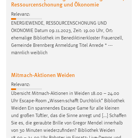
30 Tage
Ressourcenschonung und Ökonomie
Relevanz:
Chat
ENERGIEWENDE, RESSOURCENSCHONUNG UND
ÖKONOMIE Datum 09.11.2023, Zeit: 19.00 Uhr, Ort:
Name:
ehemalige
Bibliothek
im Benediktinerkloster Frauenzell,
MibewSessionID, MIBEW_UserID, mibew_locale, mibew-
Gemeinde Brennberg Anmeldung Titel Anrede * ---
chat-frame-style-5e9dbeb1811c0446
männlich weiblich
Zweck:
Wird benötigt um die Chatfunktion nutzen zu können.
Mitmach-Aktionen Weiden
Cookie Laufzeit:
MibewSessionID, mibew-chat-frame-style-
Relevanz:
5e9dbeb1811c0446 = Sitzungslaufzeit, mibew_locale = 3
Übersicht Mitmach-Aktionen in Weiden 18.00 – 24.00
Jahre, MIBEW_UserID = 1 Jahr
Uhr Escape-Room „Wissen:schafft Durchblick“
Bibliothek
Weiden Ein spannendes Escape Game für alle kleinen
Login
und großen Tüftler, das die Sinne anregt und [...] Schaffen
Sie es, die geraubte Brille von Gregor Mendel innerhalb
Name:
von 30 Minuten wiederzufinden?
Bibliothek
Weiden
fe_user, be_user, be_lastLoginProvider