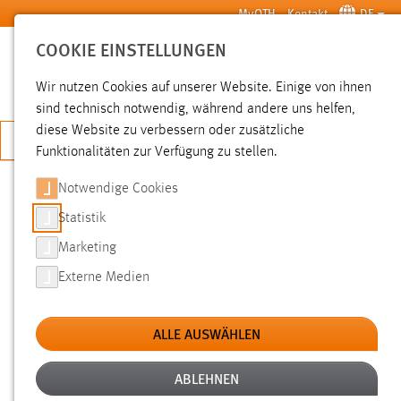
Zum Hauptinhalt springen
MyOTH
Kontakt
DE
COOKIE EINSTELLUNGEN
SUCHE
Wir nutzen Cookies auf unserer Website. Einige von ihnen
sind technisch notwendig, während andere uns helfen,
diese Website zu verbessern oder zusätzliche
JETZT BEWERBEN
Funktionalitäten zur Verfügung zu stellen.
Notwendige Cookies
SUCHE
Statistik
Marketing
FILTER
Externe Medien
Typ
ALLE AUSWÄHLEN
Erstellungsdatum
ABLEHNEN