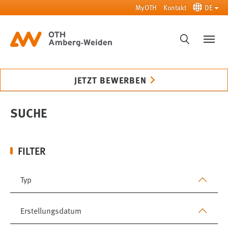
Zum Hauptinhalt springen
MyOTH
Kontakt
DE
SUCHE
JETZT BEWERBEN
SUCHE
FILTER
Typ
Erstellungsdatum