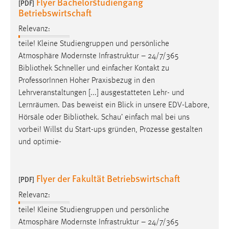
Flyer Bachelorstudiengang
Name:
[PDF]
Betriebswirtschaft
_pk_ref, _pk_cvar, _pk_id, _pk_ses
Relevanz:
Zweck:
Zugriffsstatistik
teile! Kleine Studiengruppen und persönliche
Atmosphäre Modernste Infrastruktur – 24/7/365
Cookie Laufzeit:
Bibliothek
Schneller und einfacher Kontakt zu
Max. 13 Monate
ProfessorInnen Hoher Praxisbezug in den
Lehrveranstaltungen [...] ausgestatteten Lehr- und
Lernräumen. Das beweist ein Blick in unsere EDV-Labore,
MARKETING
Hörsäle oder
Bibliothek
. Schau’ einfach mal bei uns
Marketing Cookies werden von Drittanbietern
vorbei! Willst du Start-ups gründen, Prozesse gestalten
verwendet, um personalisierte Werbung anzuzeigen.
und optimie-
Sie tun dies, indem sie Besucher über Websites
hinweg verfolgen.
Flyer der Fakultät Betriebswirtschaft
[PDF]
Google Ads
Relevanz:
teile! Kleine Studiengruppen und persönliche
Name:
Atmosphäre Modernste Infrastruktur – 24/7/365
_gcl_au