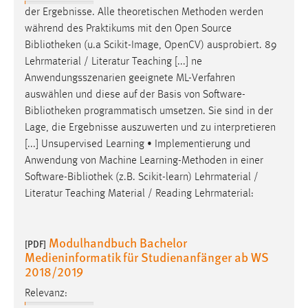
Zweck:
der Ergebnisse. Alle theoretischen Methoden werden
Das Cookie speichert die gewählte Sprache der Website.
während des Praktikums mit den Open Source
Bibliotheken
(u.a Scikit-Image, OpenCV) ausprobiert. 89
Cookie Laufzeit:
Lehrmaterial / Literatur Teaching [...] ne
30 Tage
Anwendungsszenarien geeignete ML-Verfahren
auswählen und diese auf der Basis von Software-
Chat
Bibliotheken
programmatisch umsetzen. Sie sind in der
Lage, die Ergebnisse auszuwerten und zu interpretieren
Name:
[...] Unsupervised Learning • Implementierung und
MibewSessionID, MIBEW_UserID, mibew_locale, mibew-
chat-frame-style-5e9dbeb1811c0446
Anwendung von Machine Learning-Methoden in einer
Software-
Bibliothek
(z.B. Scikit-learn) Lehrmaterial /
Zweck:
Literatur Teaching Material / Reading Lehrmaterial:
Wird benötigt um die Chatfunktion nutzen zu können.
Cookie Laufzeit:
Modulhandbuch Bachelor
MibewSessionID, mibew-chat-frame-style-
[PDF]
Medieninformatik für Studienanfänger ab WS
5e9dbeb1811c0446 = Sitzungslaufzeit, mibew_locale = 3
2018/2019
Jahre, MIBEW_UserID = 1 Jahr
Relevanz: