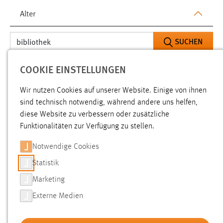
Alter
SUCHEN
COOKIE EINSTELLUNGEN
Gesucht nach "bibliothek".
Es wurden 607 Ergebnisse
gefunden.
Zeige Ergebnisse 151 bis 175 von 607.
Wir nutzen Cookies auf unserer Website. Einige von ihnen
sind technisch notwendig, während andere uns helfen,
diese Website zu verbessern oder zusätzliche
Ergebnisse pro Seite:
Funktionalitäten zur Verfügung zu stellen.
SORTIEREN NACH
Notwendige Cookies
Statistik
Marketing
Flyer Bachelor Digital Design
[PDF]
Externe Medien
Relevanz: