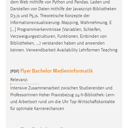
Login
dem Web mithilfe von Python und Pandas. Laden und
Darstellen von Daten mithilfe der Javascript-
Bibliotheken
Name:
D3.js und P5.js. Theoretische Konzepte der
fe_user, be_user, be_lastLoginProvider
Informationsvisualisierung: Mapping, Wahrnehmung, E
Zweck:
[...] Programmierkenntnisse (Variablen, Schleifen,
Dieser Cookie ist notwendig um sich an der Website
Verzweigungsstrukturen, Funktionen, Einbinden von
einloggen zu können.
Bibliotheken
, ...) verstanden haben und anwenden
können. Verwendbarkeit Availability Lehrformen Teaching
Cookie Laufzeit:
24 Stunden
Flyer Bachelor Medieninformatik
[PDF]
Relevanz:
STATISTIK
Intensive Zusammenarbeit zwischen Studierenden und
Statistik Cookies erfassen Informationen anonym.
ProfessorInnen Hoher Praxisbezug 24-h-
Bibliothek
: Lern-
Diese Informationen helfen uns zu verstehen, wie
und Arbeitsort rund um die Uhr Top-Wirtschaftskontakte
unsere Besucher unsere Website nutzen.
für optimale Karrierechancen
Matomo