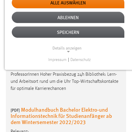
Zusammenarbeit zwischen Studierenden sowie
ALLE AUSWÄHLEN
Professorinnen und Professoren Hoher Praxisbezug 24-h-
Bibliothek
: Lern- und Arbeitsort rund um die Uhr Top-
ABLEHNEN
Kontakte für optimale Karrierechancen Kontakte
SPEICHERN
Flyer Bachelor Elektro- und
[PDF]
Details anzeigen
Informationstechnik
Relevanz:
Impressum
|
Datenschutz
NOTWENDIGE COOKIES
Intensive Zusammenarbeit zwischen Studierenden und
Notwendige Cookies ermöglichen grundlegende
ProfessorInnen Hoher Praxisbezug 24h
Bibliothek
: Lern-
Funktionen und sind für die einwandfreie Funktion der
und Arbeitsort rund um die Uhr Top-Wirtschaftskontakte
Website erforderlich.
für optimale Karrierechancen
Einverständnis
Modulhandbuch Bachelor Elektro-und
[PDF]
Name:
Informationstechnik für Studienanfänger ab
dem Wintersemester 2022/2023
cookie_consent
Zweck:
Relevanz: