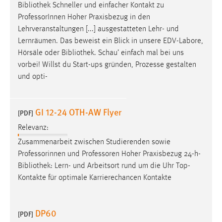
Bibliothek
Schneller und einfacher Kontakt zu
Anbieter:
ProfessorInnen Hoher Praxisbezug in den
Google Ireland Limited
Lehrveranstaltungen [...] ausgestatteten Lehr- und
Zweck:
Lernräumen. Das beweist ein Blick in unsere EDV-Labore,
Conversion-Tracking
Hörsäle oder
Bibliothek
. Schau’ einfach mal bei uns
vorbei! Willst du Start-ups gründen, Prozesse gestalten
Cookie Laufzeit:
und opti-
3 Monate
Facebook Pixel
GI 12-24 OTH-AW Flyer
[PDF]
Relevanz:
Name:
_fbp
Zusammenarbeit zwischen Studierenden sowie
Professorinnen und Professoren Hoher Praxisbezug 24-h-
Anbieter:
Bibliothek
: Lern- und Arbeitsort rund um die Uhr Top-
Facebook
Kontakte für optimale Karrierechancen Kontakte
Zweck:
Conversion-Tracking
DP60
[PDF]
Cookie Laufzeit: