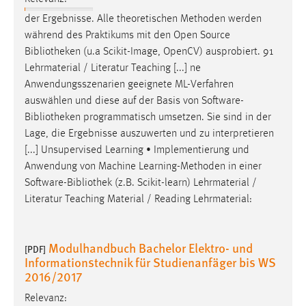
Dieser Cookie speichert die ausgewählten Einverständnis-
der Ergebnisse. Alle theoretischen Methoden werden
Optionen des Benutzers
während des Praktikums mit den Open Source
Bibliotheken
(u.a Scikit-Image, OpenCV) ausprobiert. 91
Cookie Laufzeit:
Lehrmaterial / Literatur Teaching [...] ne
1 Jahr
Anwendungsszenarien geeignete ML-Verfahren
auswählen und diese auf der Basis von Software-
Performance
Bibliotheken
programmatisch umsetzen. Sie sind in der
Lage, die Ergebnisse auszuwerten und zu interpretieren
Name:
[...] Unsupervised Learning • Implementierung und
staticfilecache
Anwendung von Machine Learning-Methoden in einer
Zweck:
Software-
Bibliothek
(z.B. Scikit-learn) Lehrmaterial /
Für performante Seitenauslieferung wird in diesem Cookie
Literatur Teaching Material / Reading Lehrmaterial:
gespeichert, ob man eingeloggt ist.
Sprachpräferenz
Modulhandbuch Bachelor Elektro- und
[PDF]
Informationstechnik für Studienanfäger bis WS
Name:
2016/2017
site-language-preference
Relevanz: