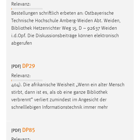
3 Monate
Relevanz:
Bestellungen schriftlich erbeten an: Ostbayerische
Technische Hochschule Amberg-Weiden Abt. Weiden,
EXTERNE MEDIEN
Bibliothek
Hetzenrichter Weg 15, D – 92637 Weiden
i.d.Opf. Die Diskussionsbeiträge können elektronisch
Um Inhalte von Videoplattformen und Social Media
abgerufen
Plattformen anzeigen zu können, werden von diesen
externen Medien Cookies gesetzt.
DP29
[PDF]
YouTube
Relevanz:
404). Die afrikanische Weisheit „Wenn ein alter Mensch
Vimeo
stirbt, dann ist es, als ob eine ganze
Bibliothek
verbrennt“ verliert zumindest im Angesicht der
schnelllebigen Informationstechnik immer mehr
DP85
[PDF]
Relevanz: