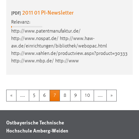
2011 01 PI-Newsletter
[PDF]
Relevanz:
http://www.patentmanufaktur.de/
http://www.nospat.de/ http://www.haw-
aw.de/einrichtungen/
bibliothek
/webopac.html
http://www.vahlen.de/productview.aspx?product=30333
http://www.mbp.de/ http://www
«
....
5
6
7
8
9
10
....
»
Ostbayerische Technische
Hochschule Amberg-Weiden