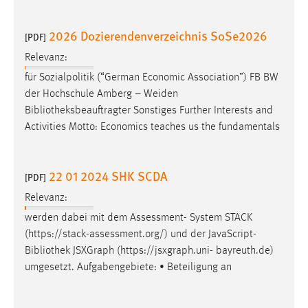
EXTERNE MEDIEN
Um Inhalte von Videoplattformen und Social Media
2026 Dozierendenverzeichnis SoSe2026
[PDF]
Plattformen anzeigen zu können, werden von diesen
Relevanz:
externen Medien Cookies gesetzt.
für Sozialpolitik (“German Economic Association”) FB BW
YouTube
der Hochschule Amberg – Weiden
Bibliotheksbeauftragter
Sonstiges Further Interests and
Activities Motto: Economics teaches us the fundamentals
Vimeo
22 01 2024 SHK SCDA
[PDF]
Relevanz:
werden dabei mit dem Assessment- System STACK
(https://stack-assessment.org/) und der JavaScript-
Bibliothek
JSXGraph (https://jsxgraph.uni- bayreuth.de)
umgesetzt. Aufgabengebiete: • Beteiligung an