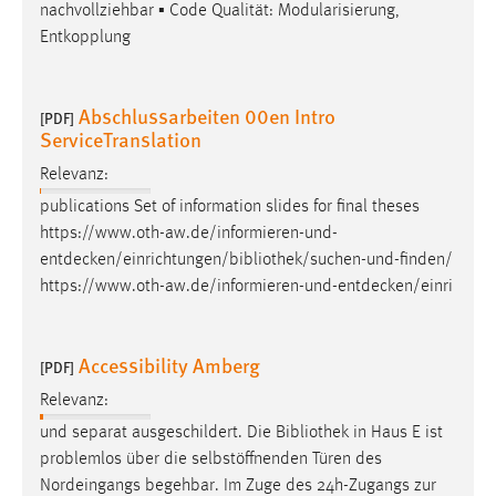
nachvollziehbar ▪ Code Qualität: Modularisierung,
Entkopplung
Abschlussarbeiten 00en Intro
[PDF]
ServiceTranslation
Relevanz:
publications Set of information slides for final theses
https://www.oth-aw.de/informieren-und-
entdecken/einrichtungen/bibliothek/suchen-und-finden
/
https://www.oth-aw.de/informieren-und-entdecken/einri
Accessibility Amberg
[PDF]
Relevanz:
und separat ausgeschildert. Die
Bibliothek
in Haus E ist
problemlos über die selbstöffnenden Türen des
Nordeingangs begehbar. Im Zuge des 24h-Zugangs zur