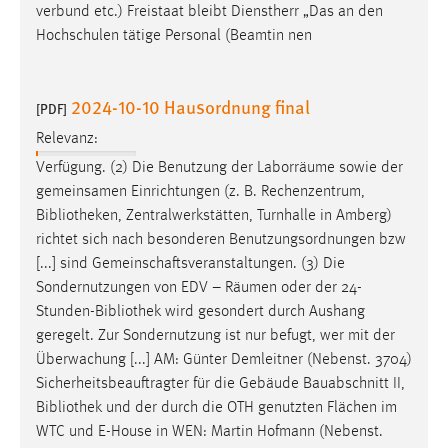
verbund etc.) Freistaat bleibt Dienstherr „Das an den
Cookie Laufzeit:
Hochschulen tätige Personal (Beamtin­ nen
Max. 13 Monate
2024-10-10 Hausordnung final
[PDF]
MARKETING
Relevanz:
Verfügung. (2) Die Benutzung der Laborräume sowie der
Marketing Cookies werden von Drittanbietern
gemeinsamen Einrichtungen (z. B. Rechenzentrum,
verwendet, um personalisierte Werbung anzuzeigen.
Bibliotheken
, Zentralwerkstätten, Turnhalle in Amberg)
Sie tun dies, indem sie Besucher über Websites
richtet sich nach besonderen Benutzungsordnungen bzw
hinweg verfolgen.
[...] sind Gemeinschaftsveranstaltungen. (3) Die
Google Ads
Sondernutzungen von EDV – Räumen oder der 24-
Stunden-
Bibliothek
wird gesondert durch Aushang
Name:
geregelt. Zur Sondernutzung ist nur befugt, wer mit der
_gcl_au
Überwachung [...] AM: Günter Demleitner (Nebenst. 3704)
Sicherheitsbeauftragter für die Gebäude Bauabschnitt II,
Anbieter:
Bibliothek
und der durch die OTH genutzten Flächen im
Google Ireland Limited
WTC und E-House in WEN: Martin Hofmann (Nebenst.
Zweck: