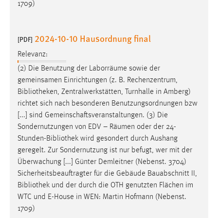
1709)
Conversion-Tracking
Cookie Laufzeit:
2024-10-10 Hausordnung final
[PDF]
3 Monate
Relevanz:
Facebook Pixel
(2) Die Benutzung der Laborräume sowie der
gemeinsamen Einrichtungen (z. B. Rechenzentrum,
Name:
Bibliotheken
, Zentralwerkstätten, Turnhalle in Amberg)
_fbp
richtet sich nach besonderen Benutzungsordnungen bzw
Anbieter:
[...] sind Gemeinschaftsveranstaltungen. (3) Die
Facebook
Sondernutzungen von EDV – Räumen oder der 24-
Stunden-
Bibliothek
wird gesondert durch Aushang
Zweck:
geregelt. Zur Sondernutzung ist nur befugt, wer mit der
Conversion-Tracking
Überwachung [...] Günter Demleitner (Nebenst. 3704)
Cookie Laufzeit:
Sicherheitsbeauftragter für die Gebäude Bauabschnitt II,
3 Monate
Bibliothek
und der durch die OTH genutzten Flächen im
WTC und E-House in WEN: Martin Hofmann (Nebenst.
1709)