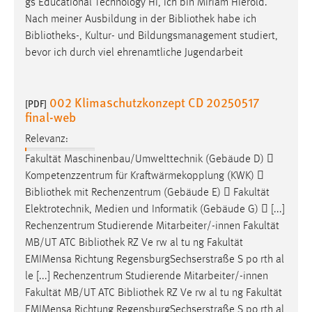
gs Educational Technology Hi, ich bin Miriam Hierold.
1 Jahr
Nach meiner Ausbildung in der
Bibliothek
habe ich
Bibliotheks
-, Kultur- und Bildungsmanagement studiert,
Performance
bevor ich durch viel ehrenamtliche Jugendarbeit
Name:
staticfilecache
002 Klimaschutzkonzept CD 20250517
[PDF]
final-web
Zweck:
Für performante Seitenauslieferung wird in diesem Cookie
Relevanz:
gespeichert, ob man eingeloggt ist.
Fakultät Maschinenbau/Umwelttechnik (Gebäude D) 
Kompetenzzentrum für Kraftwärmekopplung (KWK) 
Sprachpräferenz
Bibliothek
mit Rechenzentrum (Gebäude E)  Fakultät
Elektrotechnik, Medien und Informatik (Gebäude G)  [...]
Name:
Rechenzentrum Studierende Mitarbeiter/-innen Fakultät
site-language-preference
MB/UT ATC
Bibliothek
RZ Ve rw al tu ng Fakultät
Zweck:
EMIMensa Richtung RegensburgSechserstraße S po rth al
Das Cookie speichert die gewählte Sprache der Website.
le [...] Rechenzentrum Studierende Mitarbeiter/-innen
Fakultät MB/UT ATC
Bibliothek
RZ Ve rw al tu ng Fakultät
Cookie Laufzeit:
EMIMensa Richtung RegensburgSechserstraße S po rth al