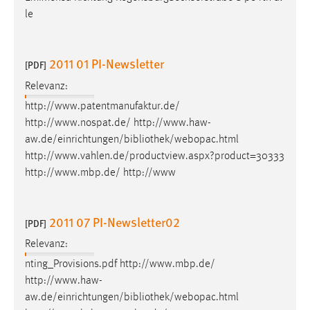
30 Tage
le
Chat
2011 01 PI-Newsletter
[PDF]
Name:
Relevanz:
MibewSessionID, MIBEW_UserID, mibew_locale, mibew-
chat-frame-style-5e9dbeb1811c0446
http://www.patentmanufaktur.de/
http://www.nospat.de/ http://www.haw-
Zweck:
aw.de/einrichtungen/
bibliothek
/webopac.html
Wird benötigt um die Chatfunktion nutzen zu können.
http://www.vahlen.de/productview.aspx?product=30333
Cookie Laufzeit:
http://www.mbp.de/ http://www
MibewSessionID, mibew-chat-frame-style-
5e9dbeb1811c0446 = Sitzungslaufzeit, mibew_locale = 3
Jahre, MIBEW_UserID = 1 Jahr
2011 07 PI-Newsletter02
[PDF]
Relevanz:
Login
nting_Provisions.pdf http://www.mbp.de/
Name:
http://www.haw-
fe_user, be_user, be_lastLoginProvider
aw.de/einrichtungen/
bibliothek
/webopac.html