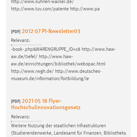
http://www.kuhnen-wacker.de/
Zweck:
http://www.tuv.com/patente http://www.pa
Dieser Cookie ist notwendig um sich an der Website
einloggen zu können.
Cookie Laufzeit:
2012 07 PI-Newsletter03
[PDF]
24 Stunden
Relevanz:
-book-.php&WARENGRUPPE_ID=18 http://www.haw-
aw.de/tiefel/ http://www.haw-
STATISTIK
aw.de/einrichtungen/
bibliothek
/webopac.html
Statistik Cookies erfassen Informationen anonym.
http://www.rwgh.de/ http://www.deutsches-
Diese Informationen helfen uns zu verstehen, wie
museum.de/information/fortbildung/le
unsere Besucher unsere Website nutzen.
Matomo
2021 05 18 Flyer-
[PDF]
Hochschulinnovationsgesetz
Name:
Relevanz:
_pk_ref, _pk_cvar, _pk_id, _pk_ses
Weitere Nutzung der staatlichen Infrastrukturen
Zweck:
(Studierendenwerke, Landesamt für Finanzen,
Bibliotheks
Zugriffsstatistik