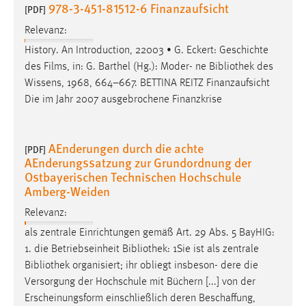
978-3-451-81512-6 Finanzaufsicht
[PDF]
Relevanz:
History. An Introduction, 22003 • G. Eckert: Geschichte
des Films, in: G. Barthel (Hg.): Moder- ne
Bibliothek
des
Wissens, 1968, 664–667. BETTINA REITZ Finanzaufsicht
Die im Jahr 2007 ausgebrochene Finanzkrise
AEnderungen durch die achte
[PDF]
AEnderungssatzung zur Grundordnung der
Ostbayerischen Technischen Hochschule
Amberg-Weiden
Relevanz:
als zentrale Einrichtungen gemäß Art. 29 Abs. 5 BayHIG:
1. die Betriebseinheit
Bibliothek
: 1Sie ist als zentrale
Bibliothek
organisiert; ihr obliegt insbeson- dere die
Versorgung der Hochschule mit Büchern [...] von der
Erscheinungsform einschließlich deren Beschaffung,