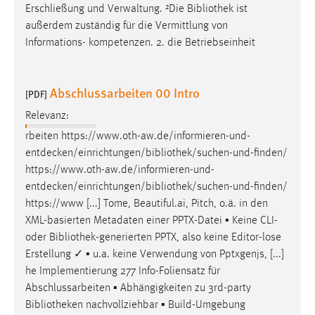
Erschließung und Verwaltung. ²Die
Bibliothek
ist
außerdem zuständig für die Vermittlung von
Informations- kompetenzen. 2. die Betriebseinheit
Abschlussarbeiten 00 Intro
[PDF]
Relevanz:
rbeiten
https://www.oth-aw.de/informieren-und-
entdecken/einrichtungen/bibliothek/suchen-und-finden
/
https://www.oth-aw.de/informieren-und-
entdecken/einrichtungen/bibliothek/suchen-und-finden
/
https://www [...] Tome, Beautiful.ai, Pitch, o.ä. in den
XML-basierten Metadaten einer PPTX-Datei ▪ Keine CLI-
oder
Bibliothek
-generierten PPTX, also keine Editor-lose
Erstellung ✓ ▪ u.a. keine Verwendung von Pptxgenjs, [...]
he Implementierung 277 Info-Foliensatz für
Abschlussarbeiten ▪ Abhängigkeiten zu 3rd-party
Bibliotheken
nachvollziehbar ▪ Build-Umgebung