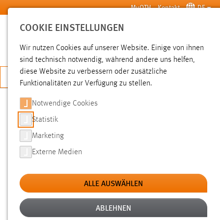
Zum Hauptinhalt springen
MyOTH
Kontakt
DE
COOKIE EINSTELLUNGEN
SUCHE
Wir nutzen Cookies auf unserer Website. Einige von ihnen
sind technisch notwendig, während andere uns helfen,
diese Website zu verbessern oder zusätzliche
JETZT BEWERBEN
Funktionalitäten zur Verfügung zu stellen.
Notwendige Cookies
SUCHE
Statistik
Marketing
FILTER
Externe Medien
Typ
ALLE AUSWÄHLEN
Erstellungsdatum
ABLEHNEN