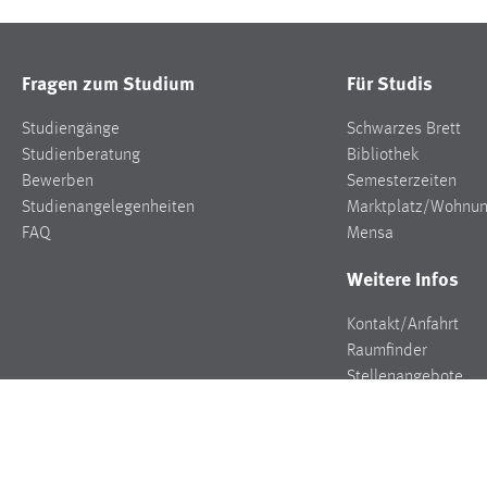
Fragen zum Studium
Für Studis
Studiengänge
Schwarzes Brett
Studienberatung
Bibliothek
Bewerben
Semesterzeiten
Studienangelegenheiten
Marktplatz/Wohnu
FAQ
Mensa
Weitere Infos
Kontakt/Anfahrt
Raumfinder
Stellenangebote
Presse
Veranstaltungen