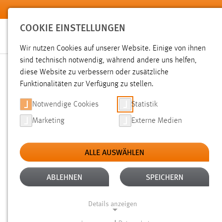
Zum Hauptinhalt springen
COOKIE EINSTELLUNGEN
Wir nutzen Cookies auf unserer Website. Einige von ihnen
sind technisch notwendig, während andere uns helfen,
diese Website zu verbessern oder zusätzliche
SUCHE
Funktionalitäten zur Verfügung zu stellen.
Notwendige Cookies
Statistik
Marketing
Externe Medien
ALLE AUSWÄHLEN
TYP: NEWS/VERANSTALTUNGEN
ALTER
Aktive Filter:
ABLEHNEN
SPEICHERN
Gesucht nach "raum".
Es wurde 1 Ergebnis in 25 Milliseku
Details anzeigen