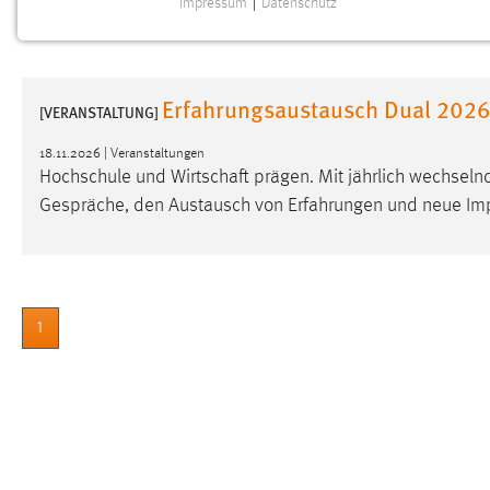
Impressum
|
Datenschutz
NOTWENDIGE COOKIES
Notwendige Cookies ermöglichen grundlegende
Funktionen und sind für die einwandfreie Funktion der
Erfahrungsaustausch Dual 2026
Website erforderlich.
[VERANSTALTUNG]
18.11.2026 | Veranstaltungen
Einverständnis
Hochschule und Wirtschaft prägen. Mit jährlich wechsel
Gespräche, den Austausch von Erfahrungen und neue Impul
Name:
cookie_consent
Zweck:
Dieser Cookie speichert die
ausgewählten Einverständnis-Optionen
des Benutzers
1
Cookie Laufzeit:
1 Jahr
Performance
Name:
staticfilecache
Zweck:
Für performante Seitenauslieferung wird