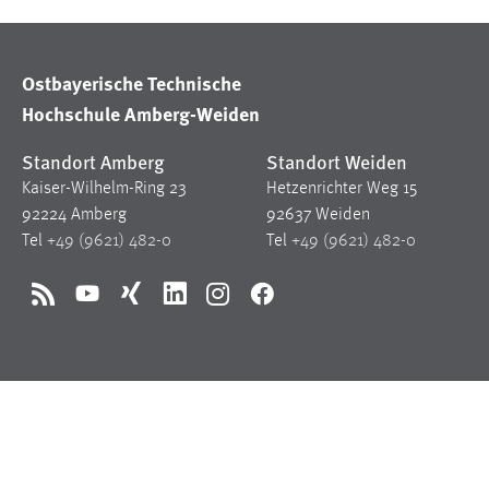
in diesem Cookie gespeichert, ob man
eingeloggt ist.
Ostbayerische Technische
Sprachpräferenz
Hochschule Amberg-Weiden
Name:
site-language-preference
Standort Amberg
Standort Weiden
Zweck:
Kaiser-Wilhelm-Ring 23
Hetzenrichter Weg 15
Das Cookie speichert die gewählte
Sprache der Website.
92224 Amberg
92637 Weiden
Tel
+49 (9621) 482-0
Tel
+49 (9621) 482-0
Cookie Laufzeit:
30 Tage
RSS
YouTube
Xing
LinkedIn
Instagram
Facebook
Chat
Name:
MibewSessionID, MIBEW_UserID,
mibew_locale, mibew-chat-frame-style-
5e9dbeb1811c0446
Zweck:
Wird benötigt um die Chatfunktion
nutzen zu können.