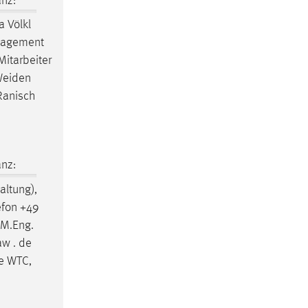
nz:
 Völkl
anagement
Mitarbeiter
 Weiden
 Ranisch
nz:
ltung),
efon +49
 M.Eng.
aw . de
de WTC,