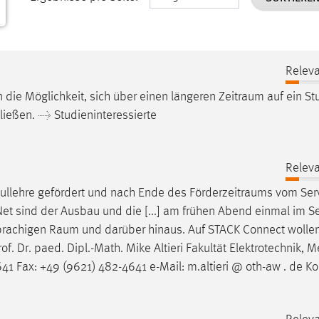
Releva
die Möglichkeit, sich über einen längeren
Zeitraum
auf ein S
ließen. → Studieninteressierte
Releva
hullehre gefördert und nach Ende des
Förderzeitraums
vom Serv
Net sind der Ausbau und die [...] am frühen Abend einmal im S
sprachigen
Raum
und darüber hinaus. Auf STACK Connect wollen
of. Dr. paed. Dipl.-Math. Mike Altieri Fakultät Elektrotechnik, 
1 Fax: +49 (9621) 482-4641 e-Mail: m.altieri @ oth-aw . de Ko