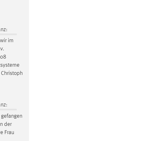
nz:
wir im
v.
308
ntsysteme
 Christoph
nz:
 gefangen
n der
e Frau