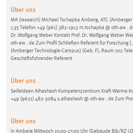
Cookie Laufzeit:
Über uns
MibewSessionID, mibew-chat-frame-
style-5e9dbeb1811c0446 =
Sitzungslaufzeit, mibew_locale = 3
MA (research) Michael Tschapka Amberg, ATC (Amberger
Jahre, MIBEW_UserID = 1 Jahr
1.35 Telefon +49 (961) 382-1913 m.tschapka @ oth-aw . de
Dr. Wolfgang Weber Kontakt Prof. Dr. Wolfgang Weber W
Login
oth-aw . de Zum Profil Schließen Referent für Forschung 
(Amberger Technologie-Campus) (Geb. F),
Raum
102 Tele
Name:
fe_user, be_user, be_lastLoginProvider
Geschäftsführender Referent
Zweck:
Dieser Cookie ist notwendig um sich an
der Website einloggen zu können.
Über uns
Cookie Laufzeit:
24 Stunden
Seifeldeen Alhashash Kompetenzzentrum Kraft-Wärme-K
+49 (9621) 482-3084 s.alhashash @ oth-aw . de Zum Prof
STATISTIK
Statistik Cookies erfassen Informationen anonym.
Über uns
Diese Informationen helfen uns zu verstehen, wie
in Amberg Mittwoch 15:00-17:00 Uhr (Gebäude Bib/RZ I.
unsere Besucher unsere Website nutzen.