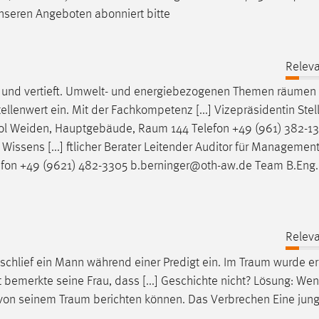
unseren Angeboten abonniert bitte
Releva
t und vertieft. Umwelt- und energiebezogenen Themen
räumen
llenwert ein. Mit der Fachkompetenz [...] Vizepräsidentin Stell
ool Weiden, Hauptgebäude,
Raum
144 Telefon +49 (961) 382-1
r Wissens [...] ftlicher Berater Leitender Auditor für Manageme
efon +49 (9621) 482-3305 b.berninger@oth-aw.de Team B.Eng.
Releva
schlief ein Mann während einer Predigt ein. Im
Traum
wurde er
bemerkte seine Frau, dass [...] Geschichte nicht? Lösung: Wen
t von seinem
Traum
berichten können. Das Verbrechen Eine jung