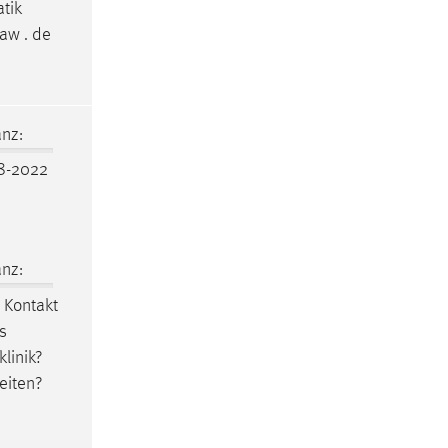
atik
aw . de
nz:
8-2022
nz:
 Kontakt
s
linik?
eiten?