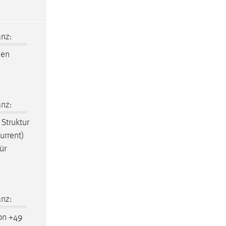
nz:
den
nz:
 Struktur
urrent)
ür
nz:
on +49