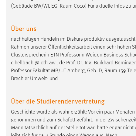
(Gebäude BW/WI, EG,
Raum
C010) Für aktuelle Infos zu 
Matomo
Name:
_pk_ref, _pk_cvar, _pk_id, _pk_ses
Über uns
Zweck:
Zugriffsstatistik
nachhaltigen Handeln im Diskurs produktiv ausgetausch
Rahmen unserer Öffentlichkeitsarbeit einen sehr hohen Ste
Cookie Laufzeit:
Max. 13 Monate
Clustersprecherin ETN Professorin Weiden Business Sch
c.hellbach @ oth-aw . de Prof. Dr.-Ing. Burkhard Berninge
Professor Fakultät MB/UT Amberg, Geb. D,
Raum
159 Tel
MARKETING
Brechler Umwelt- und
Marketing Cookies werden von Drittanbietern
verwendet, um personalisierte Werbung anzuzeigen.
Sie tun dies, indem sie Besucher über Websites
Über die Studierendenvertretung
hinweg verfolgen.
Geschichte wurde als wahr erzählt: Vor ein paar Monaten 
Google Ads
genommen und zum Schafott geführt. In der Zwischenzeit 
Mann tatsächlich auf der Stelle tot war, hätte er gar nich
Name:
_gcl_au
leiht sich für ca. 1 Stunde einen Wagen aus. Nach