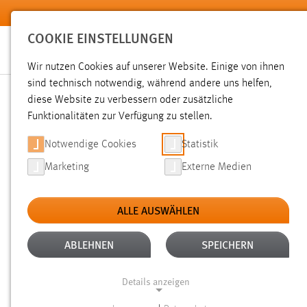
Zum Hauptinhalt springen
COOKIE EINSTELLUNGEN
Wir nutzen Cookies auf unserer Website. Einige von ihnen
sind technisch notwendig, während andere uns helfen,
diese Website zu verbessern oder zusätzliche
SUCHE
Funktionalitäten zur Verfügung zu stellen.
Notwendige Cookies
Statistik
Marketing
Externe Medien
ALLE AUSWÄHLEN
TYP: SEITEN
ALLE FILTER ENTFERNEN
Aktive Filter:
ABLEHNEN
SPEICHERN
Gesucht nach "raum".
Es wurden 619 Ergebnisse gefunden
Details anzeigen