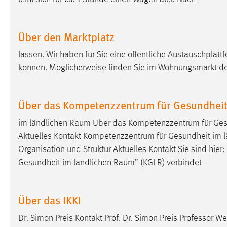
Anbieter:
Google Ireland Limited
Zweck:
Conversion-Tracking
Über den Marktplatz
Cookie Laufzeit:
3 Monate
lassen. Wir haben für Sie eine öffentliche Austauschplat
können. Möglicherweise finden Sie im Wohnungsmarkt d
Facebook Pixel
Name:
_fbp
Über das Kompetenzzentrum für Gesundheit
Anbieter:
Facebook
im ländlichen
Raum
Über das Kompetenzzentrum für Ges
Aktuelles Kontakt Kompetenzzentrum für Gesundheit im 
Zweck:
Conversion-Tracking
Organisation und Struktur Aktuelles Kontakt Sie sind hi
Cookie Laufzeit:
3 Monate
Gesundheit im ländlichen
Raum
” (KGLR) verbindet
EXTERNE MEDIEN
Über das IKKI
Um Inhalte von Videoplattformen und Social Media
Dr. Simon Preis Kontakt Prof. Dr. Simon Preis Professo
Plattformen anzeigen zu können, werden von diesen