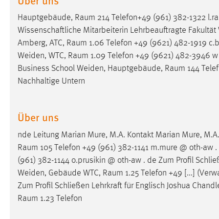
in diesem Cookie gespeichert, ob man
Hauptgebäude,
Raum
214 Telefon+49 (961) 382-1322 l.r
eingeloggt ist.
Wissenschaftliche Mitarbeiterin Lehrbeauftragte Fakultä
Amberg, ATC,
Raum
1.06 Telefon +49 (9621) 482-1919 c.b
Sprachpräferenz
Weiden, WTC,
Raum
1.09 Telefon +49 (9621) 482-3946 w [
Name:
site-language-preference
Business School Weiden, Hauptgebäude,
Raum
144 Telef
Nachhaltige Untern
Zweck:
Das Cookie speichert die gewählte
Sprache der Website.
Cookie Laufzeit:
Über uns
30 Tage
nde Leitung Marian Mure, M.A. Kontakt Marian Mure, M
Chat
Raum
105 Telefon +49 (961) 382-1141 m.mure @ oth-aw . 
(961) 382-1144 o.prusikin @ oth-aw . de Zum Profil Schli
Name:
MibewSessionID, MIBEW_UserID,
Weiden, Gebäude WTC,
Raum
1.25 Telefon +49 [...] (Verw
mibew_locale, mibew-chat-frame-style-
5e9dbeb1811c0446
Zum Profil Schließen Lehrkraft für Englisch Joshua Cha
Raum
1.23 Telefon
Zweck:
Wird benötigt um die Chatfunktion
nutzen zu können.