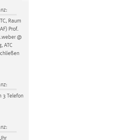
nz:
WTC,
Raum
AF) Prof.
w.weber @
g, ATC
Schließen
nz:
m
3 Telefon
nz:
Uhr