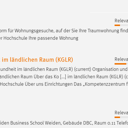
Releva
tform für Wohnungsgesuche, auf der Sie Ihre
Traumwohnung
fin
er Hochschule Ihre passende Wohnung
 im ländlichen Raum (KGLR)
Releva
undheit im ländlichen
Raum
(KGLR) (current) Organisation und
ländlichen
Raum
Über das Ko [...] im ländlichen
Raum
(KGLR) (c
er: Hochschule Über uns Einrichtungen Das „Kompetenzzentrum f
Releva
r Weiden Business School Weiden, Gebäude DBC,
Raum
0.11 Telef