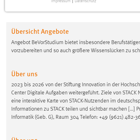
Impressum
|
Datenschutz
NOTWENDIGE COOKIES
Notwendige Cookies ermöglichen grundlegende
Funktionen und sind für die einwandfreie Funktion der
Übersicht Angebote
Website erforderlich.
Angebot BeVorStudium bietet insbesondere Berufstätigen 
Einverständnis
vorzubereiten und so auch größere Wissenslücken zu sch
Name:
cookie_consent
Zweck:
Dieser Cookie speichert die
Über uns
ausgewählten Einverständnis-Optionen
des Benutzers
2023 bis 2026 von der Stiftung Innovation in der Hochsc
Center Digitale Aufgaben weitergeführt. Ziele von STACK 
Cookie Laufzeit:
1 Jahr
eine interaktive Karte von STACK-Nutzenden im deutsch
Informationen zu STACK teilen und sichtbar machen [...] Pr
Performance
Informatik (Geb. G),
Raum
304 Telefon: +49 (9621) 482-364
Name:
staticfilecache
Über uns
Zweck:
Für performante Seitenauslieferung wird