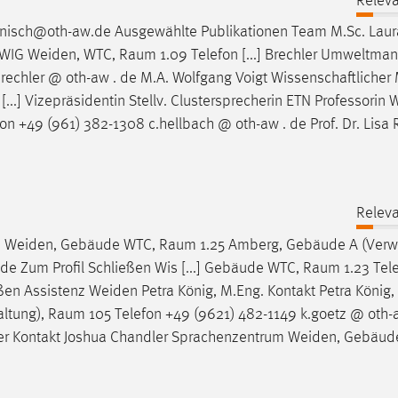
Releva
anisch@oth-aw.de Ausgewählte Publikationen Team M.Sc. Laura
t WIG Weiden, WTC,
Raum
1.09 Telefon [...] Brechler Umweltm
rechler @ oth-aw . de M.A. Wolfgang Voigt Wissenschaftlicher 
...] Vizepräsidentin Stellv. Clustersprecherin ETN Professorin
on +49 (961) 382-1308 c.hellbach @ oth-aw . de Prof. Dr. Lisa
Releva
.A. Weiden, Gebäude WTC,
Raum
1.25 Amberg, Gebäude A (Verwa
de Zum Profil Schließen Wis [...] Gebäude WTC,
Raum
1.23 Tel
eßen Assistenz Weiden Petra König, M.Eng. Kontakt Petra König,
altung),
Raum
105 Telefon +49 (9621) 482-1149 k.goetz @ oth-
ndler Kontakt Joshua Chandler Sprachenzentrum Weiden, Gebäu