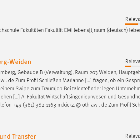
Releva
ochschule Fakultäten Fakultät EMI
lebens[t]raum
(deutsch)
lebe
berg-Weiden
Releva
s Amberg, Gebäude B (Verwaltung),
Raum
203 Weiden, Hauptge
 . de Zum Profil Schließen Marianne [...] fragen, ob ein Gespr
it einem Swipe zum
Traumjob
Bei talentefinder legen Unterneh
ehen [...] A. Fakultät Wirtschaftsingenieurwesen und Gesundhei
lefon +49 (961) 382-1163 m.kick4 @ oth-aw . de Zum Profil Sc
und Transfer
Releva