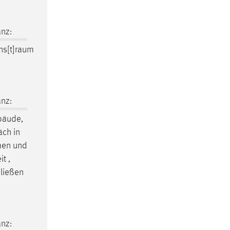
nz:
ns[t]raum
nz:
bäude,
äch in
men und
t ,
hließen
nz: