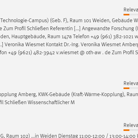
Releva
 Technologie-Campus) (Geb. F),
Raum
101 Weiden, Gebäude 
 Zum Profil Schließen Referentin [...] Angewandte Forschung (I
eiden, Hauptgebäude,
Raum
147a Telefon +49 (961) 382-1021 
[...] Veronika Wiesmet Kontakt Dr.-Ing. Veronika Wiesmet Amber
fon +49 (9621) 482-3942 v.wiesmet @ oth-aw . de Zum Profil 
Releva
opplung Amberg, KWK-Gebäude (Kraft-Wärme-Kopplung),
Rau
il Schließen Wissenschaftlicher M
Releva
OG,
Raum
102) ...in Weiden Dienstag 11:00-12:00 / 13:00-14:00 