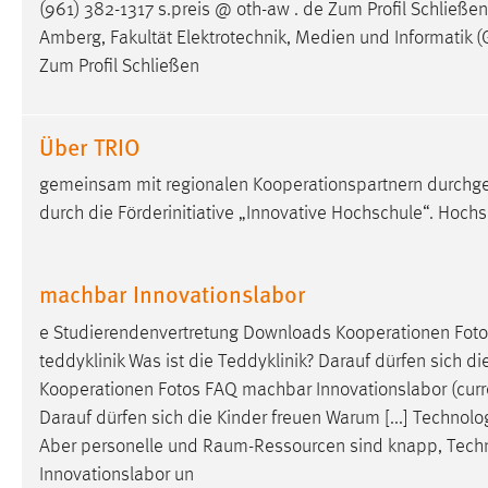
(961) 382-1317 s.preis @ oth-aw . de Zum Profil Schließen 
externen Medien Cookies gesetzt.
Amberg, Fakultät Elektrotechnik, Medien und Informatik (
Zum Profil Schließen
YouTube
Über TRIO
Vimeo
gemeinsam mit regionalen Kooperationspartnern durchgefu
durch die Förderinitiative „Innovative Hochschule“. Hoch
machbar Innovationslabor
e Studierendenvertretung Downloads Kooperationen Foto
teddyklinik Was ist die Teddyklinik? Darauf dürfen sich d
Kooperationen Fotos FAQ machbar Innovationslabor (curr
Darauf dürfen sich die Kinder freuen Warum [...] Techn
Aber personelle und
Raum-Ressourcen
sind knapp, Techn
Innovationslabor un