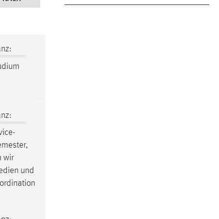
nz:
tudium
nz:
ice-
emester,
 wir
Medien und
ordination