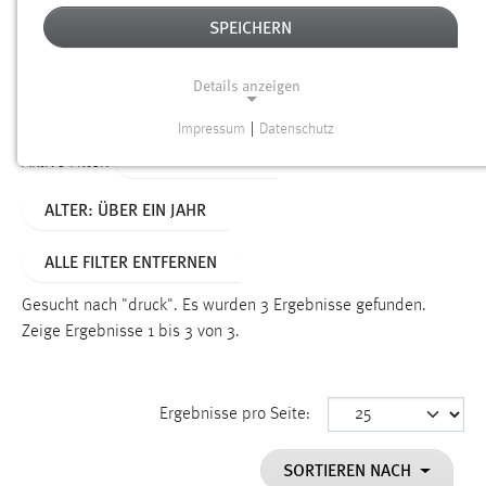
SPEICHERN
Alter
Details anzeigen
SUCHEN
Impressum
|
Datenschutz
NOTWENDIGE COOKIES
TYP: PERSONEN
Aktive Filter:
Notwendige Cookies ermöglichen grundlegende
ALTER: ÜBER EIN JAHR
Funktionen und sind für die einwandfreie Funktion der
Website erforderlich.
ALLE FILTER ENTFERNEN
Einverständnis
Gesucht nach "druck".
Es wurden 3 Ergebnisse gefunden.
Name:
Zeige Ergebnisse 1 bis 3 von 3.
cookie_consent
Zweck:
Ergebnisse pro Seite:
Dieser Cookie speichert die ausgewählten Einverständnis-
Optionen des Benutzers
SORTIEREN NACH
Cookie Laufzeit: