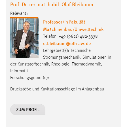
Prof. Dr. rer. nat. habil. Olaf Bleibaum
Cookie Laufzeit:
Relevanz:
Max. 13 Monate
Professor/in Fakultät
Maschinenbau/Umwelttechnik
Telefon: +49 (9621) 482-3338
MARKETING
o.bleibaum
@
oth-aw
.
de
Marketing Cookies werden von Drittanbietern
Lehrgebiet(e): Technische
verwendet, um personalisierte Werbung anzuzeigen.
Strömungsmechanik, Simulationen in
Sie tun dies, indem sie Besucher über Websites
der Kunststofftechnik, Rheologie, Thermodynamik,
hinweg verfolgen.
Informatik
Forschungsgebiet(e):
Google Ads
Druckstöße und Kavitationsschläge im Anlagenbau
Name:
_gcl_au
ZUM PROFIL
Anbieter:
Google Ireland Limited
Zweck: