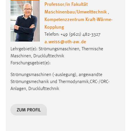
Professor/in Fakultät
Zweck:
Maschinenbau/Umwelttechnik
Dieser Cookie ist notwendig um sich an der Website
,
einloggen zu können.
Kompetenzzentrum Kraft-Wärme-
Kopplung
Cookie Laufzeit:
Telefon: +49 (9621) 482-3327
24 Stunden
a.weiss
@
oth-aw
.
de
Lehrgebiet(e): Strömungsmaschinen, Thermische
Maschinen, Drucklufttechnik
STATISTIK
Forschungsgebiet(e):
Statistik Cookies erfassen Informationen anonym.
Diese Informationen helfen uns zu verstehen, wie
Strömungsmaschinen (-auslegung), angewandte
unsere Besucher unsere Website nutzen.
Strömungsmechanik und Thermodynamik,CRC-/ORC-
Anlagen, Drucklufttechnik
Matomo
Name:
ZUM PROFIL
_pk_ref, _pk_cvar, _pk_id, _pk_ses
Zweck:
Zugriffsstatistik