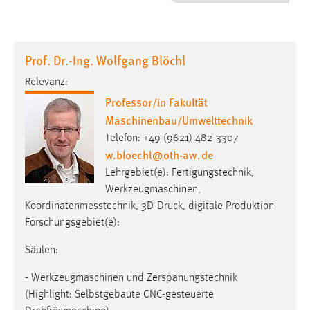
1 Jahr
Performance
Prof. Dr.-Ing. Wolfgang Blöchl
Name:
Relevanz:
staticfilecache
Professor/in Fakultät
Maschinenbau/Umwelttechnik
Zweck:
Für performante Seitenauslieferung wird in diesem Cookie
Telefon: +49 (9621) 482-3307
gespeichert, ob man eingeloggt ist.
w.bloechl
@
oth-aw
.
de
Lehrgebiet(e): Fertigungstechnik,
Sprachpräferenz
Werkzeugmaschinen,
Koordinatenmesstechnik, 3D-Druck, digitale Produktion
Name:
Forschungsgebiet(e):
site-language-preference
Säulen:
Zweck:
Das Cookie speichert die gewählte Sprache der Website.
- Werkzeugmaschinen und Zerspanungstechnik
(Highlight: Selbstgebaute CNC-gesteuerte
Cookie Laufzeit: