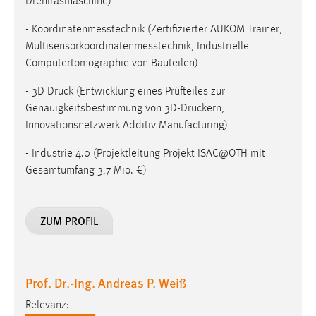
Drehfräsmaschine)
30 Tage
- Koordinatenmesstechnik (Zertifizierter AUKOM Trainer,
Chat
Multisensorkoordinatenmesstechnik, Industrielle
Computertomographie von Bauteilen)
Name:
MibewSessionID, MIBEW_UserID, mibew_locale, mibew-
- 3D Druck (Entwicklung eines Prüfteiles zur
chat-frame-style-5e9dbeb1811c0446
Genauigkeitsbestimmung von 3D-Druckern,
Innovationsnetzwerk Additiv Manufacturing)
Zweck:
Wird benötigt um die Chatfunktion nutzen zu können.
- Industrie 4.0 (Projektleitung Projekt ISAC@OTH mit
Gesamtumfang 3,7 Mio. €)
Cookie Laufzeit:
MibewSessionID, mibew-chat-frame-style-
5e9dbeb1811c0446 = Sitzungslaufzeit, mibew_locale = 3
Jahre, MIBEW_UserID = 1 Jahr
ZUM PROFIL
Login
Prof. Dr.-Ing. Andreas P. Weiß
Name:
fe_user, be_user, be_lastLoginProvider
Relevanz: