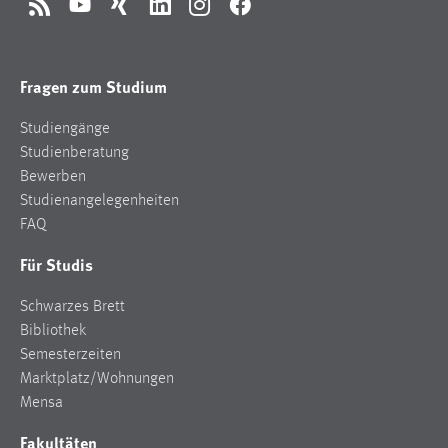
EXTERNE MEDIEN
RSS
YouTube
Xing
LinkedIn
Instagram
Facebook
Um Inhalte von Videoplattformen und Social Media
Plattformen anzeigen zu können, werden von diesen
Fragen zum Studium
externen Medien Cookies gesetzt.
Studiengänge
YouTube
Studienberatung
Bewerben
Vimeo
Studienangelegenheiten
FAQ
Für Studis
Schwarzes Brett
Bibliothek
Semesterzeiten
Marktplatz/Wohnungen
Mensa
Fakultäten