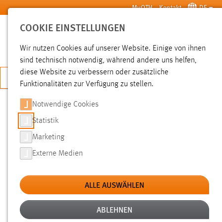
Zum Hauptinhalt springen
MyOTH
Kontakt
DE
COOKIE EINSTELLUNGEN
SUCHE
Wir nutzen Cookies auf unserer Website. Einige von ihnen
sind technisch notwendig, während andere uns helfen,
diese Website zu verbessern oder zusätzliche
JETZT BEWERBEN
Funktionalitäten zur Verfügung zu stellen.
Notwendige Cookies
SUCHE
Statistik
Marketing
FILTER
Externe Medien
Typ
ALLE AUSWÄHLEN
Erstellungsdatum
ABLEHNEN