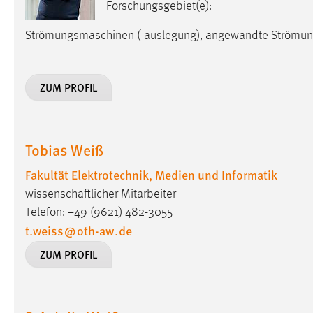
Forschungsgebiet(e):
in diesem Cookie gespeichert, ob man
eingeloggt ist.
Strömungsmaschinen (-auslegung), angewandte Strömun
Sprachpräferenz
ZUM PROFIL
Name:
site-language-preference
Zweck:
Das Cookie speichert die gewählte
Sprache der Website.
Tobias Weiß
Cookie Laufzeit:
30 Tage
Fakultät Elektrotechnik, Medien und Informatik
wissenschaftlicher Mitarbeiter
Chat
Telefon: +49 (9621) 482-3055
t.weiss
@
oth-aw
.
de
Name:
MibewSessionID, MIBEW_UserID,
mibew_locale, mibew-chat-frame-style-
ZUM PROFIL
5e9dbeb1811c0446
Zweck:
Wird benötigt um die Chatfunktion
nutzen zu können.