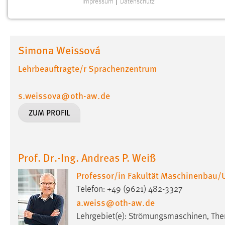
Impressum
|
Datenschutz
NOTWENDIGE COOKIES
Notwendige Cookies ermöglichen grundlegende
Funktionen und sind für die einwandfreie Funktion der
Simona Weissová
Website erforderlich.
Lehrbeauftragte/r Sprachenzentrum
Einverständnis
s.weissova
@
oth-aw
.
de
Name:
cookie_consent
ZUM PROFIL
Zweck:
Dieser Cookie speichert die
ausgewählten Einverständnis-Optionen
des Benutzers
Cookie Laufzeit:
Prof. Dr.-Ing. Andreas P. Weiß
1 Jahr
Professor/in Fakultät Maschinenbau
Performance
Telefon: +49 (9621) 482-3327
a.weiss
@
oth-aw
.
de
Name:
staticfilecache
Lehrgebiet(e): Strömungsmaschinen, The
Zweck:
Für performante Seitenauslieferung wird