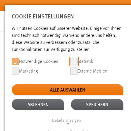
Zum Hauptinhalt springen
COOKIE EINSTELLUNGEN
Wir nutzen Cookies auf unserer Website. Einige von ihnen
sind technisch notwendig, während andere uns helfen,
diese Website zu verbessern oder zusätzliche
SUCHE
Funktionalitäten zur Verfügung zu stellen.
Notwendige Cookies
Statistik
Marketing
Externe Medien
ALLE AUSWÄHLEN
TYP: PERSONEN
ALTER: ÜBER EIN JAHR
Aktive Filter:
ABLEHNEN
SPEICHERN
Gesucht nach "weiss".
Es wurden 4 Ergebnisse gefunden.
Z
Details anzeigen