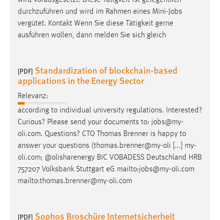
durchzuführen und wird im Rahmen eines Mini-
Jobs
vergütet. Kontakt Wenn Sie diese Tätigkeit gerne
ausführen wollen, dann melden Sie sich gleich
Standardization of blockchain-based
[PDF]
applications in the Energy Sector
Relevanz:
according to individual university regulations. Interested?
Curious? Please send your documents to:
jobs
@my-
oli.com. Questions? CTO Thomas Brenner is happy to
answer your questions (thomas.brenner@my-oli [...] my-
oli.com; @olisharenergy BIC VOBADESS Deutschland HRB
757207 Volksbank Stuttgart eG mailto:
jobs
@my-oli.com
mailto:thomas.brenner@my-oli.com
Sophos Broschüre Internetsicherheit
[PDF]