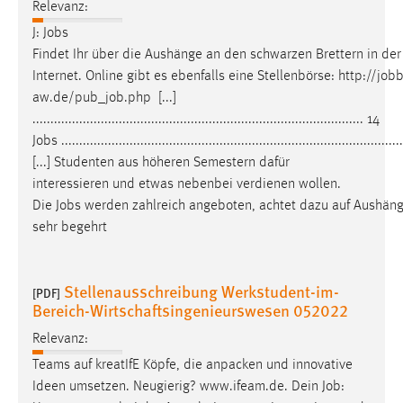
Relevanz:
J:
Jobs
Findet Ihr über die Aushänge an den schwarzen Brettern in de
Internet. Online gibt es ebenfalls eine Stellenbörse: http://jo
aw.de/pub_
job
.php [...]
............................................................................................ 14
Jobs
...............................................................................................
[...] Studenten aus höheren Semestern dafür
interessieren und etwas nebenbei verdienen wollen.
Die
Jobs
werden zahlreich angeboten, achtet dazu auf Aushäng
sehr begehrt
Stellenausschreibung Werkstudent-im-
[PDF]
Bereich-Wirtschaftsingenieurswesen 052022
Relevanz:
Teams auf kreatIfE Köpfe, die anpacken und innovative
Ideen umsetzen. Neugierig? www.ifeam.de. Dein
Job
: