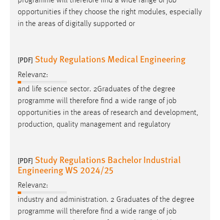
programme will therefore find a wide range of
job
opportunities if they choose the right modules, especially
in the areas of digitally supported or
Study Regulations Medical Engineering
[PDF]
Relevanz:
and life science sector. 2Graduates of the degree
programme will therefore find a wide range of
job
opportunities in the areas of research and development,
production, quality management and regulatory
Study Regulations Bachelor Industrial
[PDF]
Engineering WS 2024/25
Relevanz:
industry and administration. 2 Graduates of the degree
programme will therefore find a wide range of
job