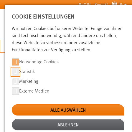
Zum Hauptinhalt springen
MyOTH
Kontakt
DE
COOKIE EINSTELLUNGEN
SUCHE
Wir nutzen Cookies auf unserer Website. Einige von ihnen
sind technisch notwendig, während andere uns helfen,
diese Website zu verbessern oder zusätzliche
JETZT BEWERBEN
Funktionalitäten zur Verfügung zu stellen.
Notwendige Cookies
SUCHE
Statistik
Marketing
FILTER
Externe Medien
Typ
ALLE AUSWÄHLEN
Erstellungsdatum
ABLEHNEN