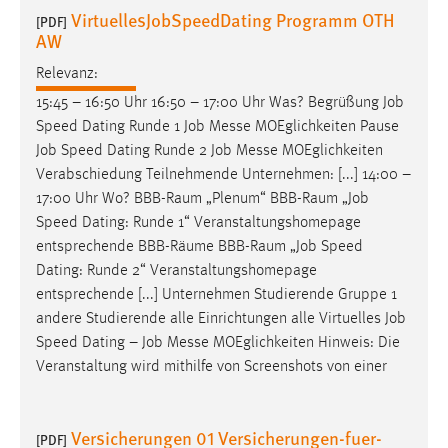
30 Tage
VirtuellesJobSpeedDating Programm OTH
[PDF]
AW
Chat
Relevanz:
15:45 – 16:50 Uhr 16:50 – 17:00 Uhr Was? Begrüßung
Job
Name:
Speed Dating Runde 1
Job
Messe MOEglichkeiten Pause
MibewSessionID, MIBEW_UserID, mibew_locale, mibew-
chat-frame-style-5e9dbeb1811c0446
Job
Speed Dating Runde 2
Job
Messe MOEglichkeiten
Verabschiedung Teilnehmende Unternehmen: [...] 14:00 –
Zweck:
17:00 Uhr Wo? BBB-Raum „Plenum“ BBB-Raum „
Job
Wird benötigt um die Chatfunktion nutzen zu können.
Speed Dating: Runde 1“ Veranstaltungshomepage
Cookie Laufzeit:
entsprechende BBB-Räume BBB-Raum „
Job
Speed
MibewSessionID, mibew-chat-frame-style-
Dating: Runde 2“ Veranstaltungshomepage
5e9dbeb1811c0446 = Sitzungslaufzeit, mibew_locale = 3
entsprechende [...] Unternehmen Studierende Gruppe 1
Jahre, MIBEW_UserID = 1 Jahr
andere Studierende alle Einrichtungen alle Virtuelles
Job
Speed Dating –
Job
Messe MOEglichkeiten Hinweis: Die
Login
Veranstaltung wird mithilfe von Screenshots von einer
Name:
fe_user, be_user, be_lastLoginProvider
Versicherungen 01 Versicherungen-fuer-
[PDF]