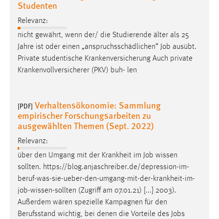
Studenten
Zweck:
Dieser Cookie ist notwendig um sich an der Website
Relevanz:
einloggen zu können.
nicht gewährt, wenn der/ die Studierende älter als 25
Cookie Laufzeit:
Jahre ist oder einen „anspruchsschädlichen“
Job
ausübt.
24 Stunden
Private studentische Krankenversicherung Auch private
Krankenvollversicherer (PKV) buh- len
STATISTIK
Verhaltensökonomie: Sammlung
[PDF]
Statistik Cookies erfassen Informationen anonym.
empirischer Forschungsarbeiten zu
ausgewählten Themen (Sept. 2022)
Diese Informationen helfen uns zu verstehen, wie
unsere Besucher unsere Website nutzen.
Relevanz:
über den Umgang mit der Krankheit im
Job
wissen
Matomo
sollten. https://blog.anjaschreiber.de/depression-im-
Name:
beruf-was-sie-ueber-den-umgang-mit-der-krankheit-im-
_pk_ref, _pk_cvar, _pk_id, _pk_ses
job
-wissen-sollten (Zugriff am 07.01.21) [...] 2003).
Außerdem wären spezielle Kampagnen für den
Zweck:
Berufsstand wichtig, bei denen die Vorteile des
Jobs
Zugriffsstatistik