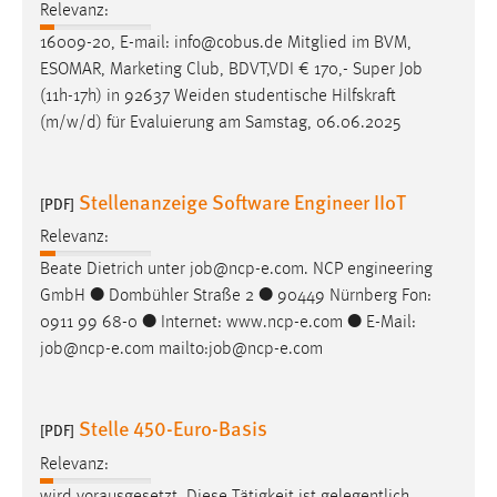
Relevanz:
16009-20, E-mail: info@cobus.de Mitglied im BVM,
ESOMAR, Marketing Club, BDVT,VDI € 170,- Super
Job
(11h-17h) in 92637 Weiden studentische Hilfskraft
(m/w/d) für Evaluierung am Samstag, 06.06.2025
Stellenanzeige Software Engineer IIoT
[PDF]
Relevanz:
Beate Dietrich unter
job
@ncp-e.com. NCP engineering
GmbH ● Dombühler Straße 2 ● 90449 Nürnberg Fon:
0911 99 68-0 ● Internet: www.ncp-e.com ● E-Mail:
job
@ncp-e.com mailto:
job
@ncp-e.com
Stelle 450-Euro-Basis
[PDF]
Relevanz:
wird vorausgesetzt. Diese Tätigkeit ist gelegentlich