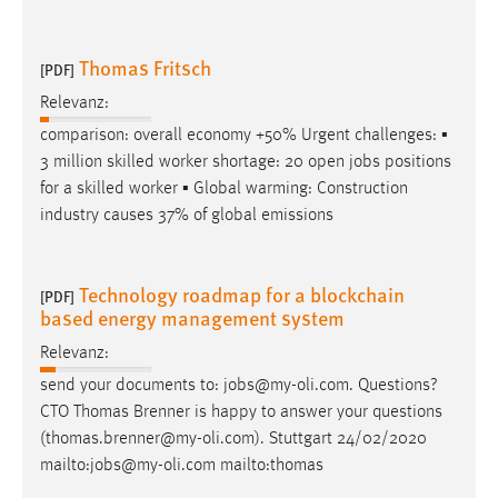
EXTERNE MEDIEN
Um Inhalte von Videoplattformen und Social Media
Thomas Fritsch
[PDF]
Plattformen anzeigen zu können, werden von diesen
externen Medien Cookies gesetzt.
Relevanz:
comparison: overall economy +50% Urgent challenges: ▪
YouTube
3 million skilled worker shortage: 20 open
jobs
positions
for a skilled worker ▪ Global warming: Construction
industry causes 37% of global emissions
Vimeo
Technology roadmap for a blockchain
[PDF]
based energy management system
Relevanz:
send your documents to:
jobs
@my-oli.com. Questions?
CTO Thomas Brenner is happy to answer your questions
(thomas.brenner@my-oli.com). Stuttgart 24/02/2020
mailto:
jobs
@my-oli.com mailto:thomas