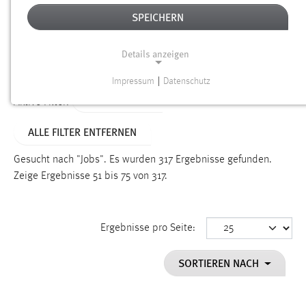
SPEICHERN
Alter
Details anzeigen
SUCHEN
Impressum
|
Datenschutz
NOTWENDIGE COOKIES
TYP: DATEIEN
Aktive Filter:
Notwendige Cookies ermöglichen grundlegende
ALLE FILTER ENTFERNEN
Funktionen und sind für die einwandfreie Funktion der
Website erforderlich.
Gesucht nach "Jobs".
Es wurden 317 Ergebnisse gefunden.
Zeige Ergebnisse 51 bis 75 von 317.
Einverständnis
Name:
cookie_consent
Ergebnisse pro Seite:
Zweck:
SORTIEREN NACH
Dieser Cookie speichert die ausgewählten Einverständnis-
Optionen des Benutzers
Cookie Laufzeit: