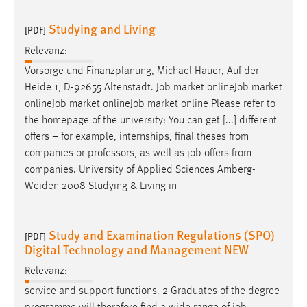
Studying and Living
[PDF]
Relevanz:
Vorsorge und Finanzplanung, Michael Hauer, Auf der
Heide 1, D-92655 Altenstadt.
Job
market online
Job
market
online
Job
market online
Job
market online Please refer to
the homepage of the university: You can get [...] different
offers – for example, internships, final theses from
companies or professors, as well as
job
offers from
companies. University of Applied Sciences Amberg-
Weiden 2008 Studying & Living in
Study and Examination Regulations (SPO)
[PDF]
Digital Technology and Management NEW
Relevanz:
service and support functions. 2 Graduates of the degree