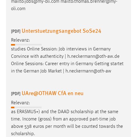
mailto:
jobs
@my-oli.com mailto:thomas.brenner@my-
Conversion-Tracking
oli.com
Cookie Laufzeit:
3 Monate
Unterstuetzungsangebot SoSe24
[PDF]
Relevanz:
Facebook Pixel
studies Online Session:
Job
interviews in Germany
Name:
Convince with authenticity | h.neckermann@oth-aw.de
_fbp
Online Sessions: Career entry in Germany Getting startet
in the German
Job
Market | h.neckermann@oth-aw
Anbieter:
Facebook
Zweck:
UAre@OTHAW CfA en neu
[PDF]
Conversion-Tracking
Relevanz:
Cookie Laufzeit:
as ERASMUS+) and the DAAD scholarship at the same
3 Monate
time. Income (gross) from an approved part-time
job
above 538 euros per month will be counted towards the
scholarship.