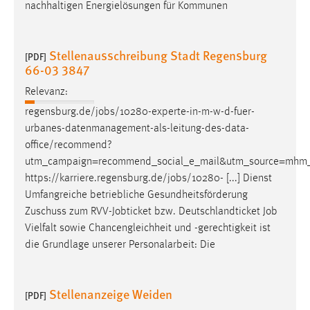
nachhaltigen Energielösungen für Kommunen
Stellenausschreibung Stadt Regensburg
[PDF]
66-03 3847
Relevanz:
regensburg.de/
jobs
/10280-experte-in-m-w-d-fuer-
urbanes-datenmanagement-als-leitung-des-data-
office/recommend?
utm_campaign=recommend_social_e_mail&utm_source=mhm
https://karriere.regensburg.de/
jobs
/10280- [...] Dienst
Umfangreiche betriebliche Gesundheitsförderung
Zuschuss zum RVV-Jobticket bzw. Deutschlandticket
Job
Vielfalt sowie Chancengleichheit und -gerechtigkeit ist
die Grundlage unserer Personalarbeit: Die
Stellenanzeige Weiden
[PDF]