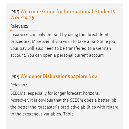
1 Jahr
Welcome Guide for International Students
[PDF]
WiSe24 25
Performance
Relevanz:
Name:
insurance can only be paid by using the direct debit
staticfilecache
procedure. Moreover, if you wish to take a part-time
job
,
your pay will also need to be transferred to a German
Zweck:
account. You can open a personal current account
Für performante Seitenauslieferung wird in diesem Cookie
gespeichert, ob man eingeloggt ist.
Weidener Diskussionspapiere No2
[PDF]
Sprachpräferenz
Relevanz:
Name:
SEECMs, especially for longer forecast horizons.
site-language-preference
Moreover, it is obvious that the SEECM does a better
job
Zweck:
the better the forecaster's predictive abilities with regard
Das Cookie speichert die gewählte Sprache der Website.
to the exogenous variables. Table
Cookie Laufzeit: