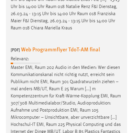
Uhr bis 14:00 Uhr
Raum
018 Natalie Renz F&I Dienstag,
26.03.24 - 13:15 Uhr bis 14:00 Uhr
Raum
018 Franziska
Maier F&I Dienstag, 26.03.24 - 13:15 Uhr bis 14:00 Uhr
Raum
018 Chiara Mariella Kraus
Web Programmflyer TdoT-AM final
[PDF]
Relevanz:
Master EMI,
Raum
202 Audio in den Medien: Wer diesen
Kommunikationskanal nicht richtig nutzt, erreicht sein
Publikum nicht EMI,
Raum
301 Quadratwurzeln ziehen –
mal anders MB/UT,
Raum
E 25 Warum [...] m
Kompetenzzentrum für Kraft-Wärme-Kopplung EMI,
Raum
307/308 Multimedialabor/Studio, Audioproduktion:
Aufnahme und Postproduktion EMI,
Raum
105
Mikrocomputer – Unsichtbare, aber unverzichtbare [...]
Hochschul-IT EMI,
Raum
225 Physical Computing und das
Internet der Dinge MB/UT, Labor B 85 Plastics Fantastics