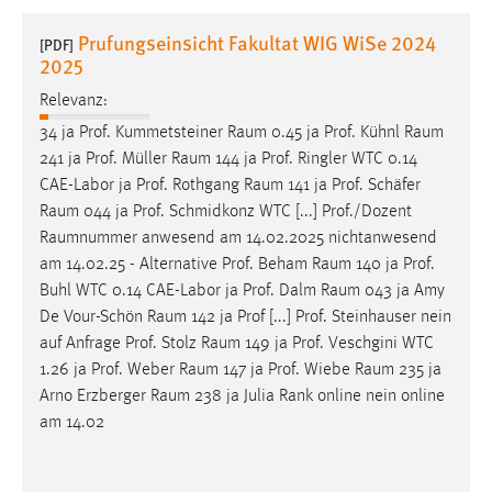
1 Jahr
Prufungseinsicht Fakultat WIG WiSe 2024
[PDF]
2025
Performance
Relevanz:
Name:
34 ja Prof. Kummetsteiner
Raum
0.45 ja Prof. Kühnl
Raum
staticfilecache
241 ja Prof. Müller
Raum
144 ja Prof. Ringler WTC 0.14
CAE-Labor ja Prof. Rothgang
Raum
141 ja Prof. Schäfer
Zweck:
Raum
044 ja Prof. Schmidkonz WTC [...] Prof./Dozent
Für performante Seitenauslieferung wird in diesem Cookie
Raumnummer
anwesend am 14.02.2025 nichtanwesend
gespeichert, ob man eingeloggt ist.
am 14.02.25 - Alternative Prof. Beham
Raum
140 ja Prof.
Buhl WTC 0.14 CAE-Labor ja Prof. Dalm
Raum
043 ja Amy
Sprachpräferenz
De Vour-Schön
Raum
142 ja Prof [...] Prof. Steinhauser nein
auf Anfrage Prof. Stolz
Raum
149 ja Prof. Veschgini WTC
Name:
1.26 ja Prof. Weber
Raum
147 ja Prof. Wiebe
Raum
235 ja
site-language-preference
Arno Erzberger
Raum
238 ja Julia Rank online nein online
Zweck:
am 14.02
Das Cookie speichert die gewählte Sprache der Website.
Cookie Laufzeit: