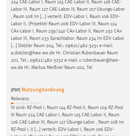
224 CAE-Labor I,
Raum
125 CAE-Labor II,
Raum
126 CAE-
Labor III,
Raum
127 CAE-Labor IV,
Raum
107 Übungs-Labor
,
Raum
108 Im [...] verteilt: EDV-Labor I,
Raum
106 EDV-
Labor II, (Projekte)
Raum
206 EDV-Labor III,
Raum
124
CAx-Labor I,
Raum
239/240 CAx-Labor II,
Raum
232 CAx-
Labor III,
Raum
233 Sprachlabor,
Raum
234 Im EDV-Labor
[...] Dotzler
Raum
204, Tel.: 09621/482-3231 e-mail:
a.dotzler@haw-aw.de Hr. Christian Rubenbauer
Raum
201, Tel.: 09621/482-3232 e-mail: c.rubenbauer@haw-
aw.de Hr. Markus Meißner
Raum
202, Tel
Nutzungsordnung
[PDF]
Relevanz:
ht sind: RZ-Pool I,
Raum
124 RZ-Pool II,
Raum
109 RZ-Pool
III
Raum
224 CAE-Labor I,
Raum
125 CAE-Labor II,
Raum
126 CAE-Labor III,
Raum
127 Übungs-Labor ,
Raum
108 Im
RZ-Pool I, II [...] verteilt: EDV-Labor I,
Raum
106 EDV-