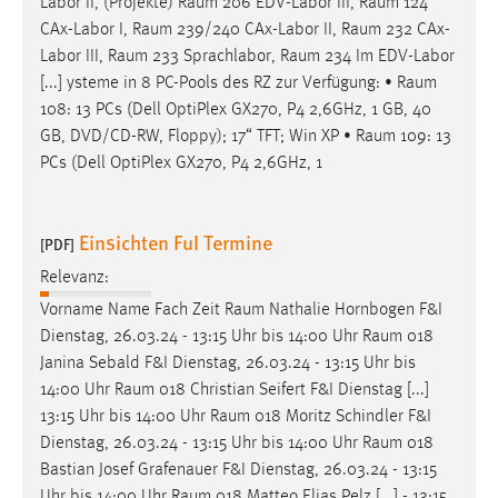
Labor II, (Projekte)
Raum
206 EDV-Labor III,
Raum
124
CAx-Labor I,
Raum
239/240 CAx-Labor II,
Raum
232 CAx-
Labor III,
Raum
233 Sprachlabor,
Raum
234 Im EDV-Labor
[...] ysteme in 8 PC-Pools des RZ zur Verfügung: •
Raum
108: 13 PCs (Dell OptiPlex GX270, P4 2,6GHz, 1 GB, 40
GB, DVD/CD-RW, Floppy); 17“ TFT; Win XP •
Raum
109: 13
PCs (Dell OptiPlex GX270, P4 2,6GHz, 1
Einsichten FuI Termine
[PDF]
Relevanz:
Vorname Name Fach Zeit
Raum
Nathalie Hornbogen F&I
Dienstag, 26.03.24 - 13:15 Uhr bis 14:00 Uhr
Raum
018
Janina Sebald F&I Dienstag, 26.03.24 - 13:15 Uhr bis
14:00 Uhr
Raum
018 Christian Seifert F&I Dienstag [...]
13:15 Uhr bis 14:00 Uhr
Raum
018 Moritz Schindler F&I
Dienstag, 26.03.24 - 13:15 Uhr bis 14:00 Uhr
Raum
018
Bastian Josef Grafenauer F&I Dienstag, 26.03.24 - 13:15
Uhr bis 14:00 Uhr
Raum
018 Matteo Elias Pelz [...] - 13:15