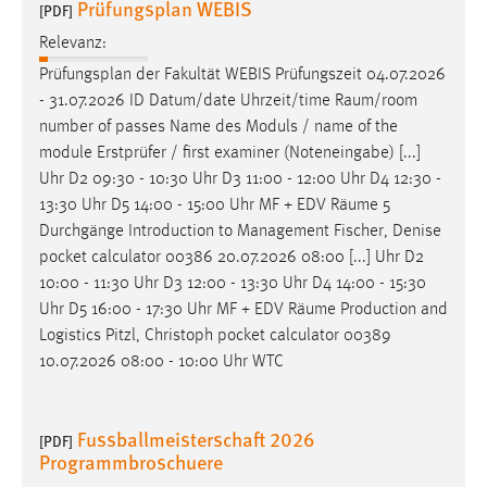
Prüfungsplan WEBIS
30 Tage
[PDF]
Relevanz:
Chat
Prüfungsplan der Fakultät WEBIS Prüfungszeit 04.07.2026
- 31.07.2026 ID Datum/date Uhrzeit/time
Raum/room
Name:
number of passes Name des Moduls / name of the
MibewSessionID, MIBEW_UserID, mibew_locale, mibew-
module Erstprüfer / first examiner (Noteneingabe) [...]
chat-frame-style-5e9dbeb1811c0446
Uhr D2 09:30 - 10:30 Uhr D3 11:00 - 12:00 Uhr D4 12:30 -
Zweck:
13:30 Uhr D5 14:00 - 15:00 Uhr MF + EDV
Räume
5
Wird benötigt um die Chatfunktion nutzen zu können.
Durchgänge Introduction to Management Fischer, Denise
pocket calculator 00386 20.07.2026 08:00 [...] Uhr D2
Cookie Laufzeit:
10:00 - 11:30 Uhr D3 12:00 - 13:30 Uhr D4 14:00 - 15:30
MibewSessionID, mibew-chat-frame-style-
Uhr D5 16:00 - 17:30 Uhr MF + EDV
Räume
Production and
5e9dbeb1811c0446 = Sitzungslaufzeit, mibew_locale = 3
Jahre, MIBEW_UserID = 1 Jahr
Logistics Pitzl, Christoph pocket calculator 00389
10.07.2026 08:00 - 10:00 Uhr WTC
Login
Fussballmeisterschaft 2026
[PDF]
Name:
Programmbroschuere
fe_user, be_user, be_lastLoginProvider