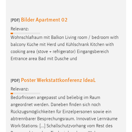
Bilder Apartment 02
[PDF]
Relevanz:
Wohnschlafraum
mit Balkon Living room / bedroom with
balcony Küche mit Herd und Kühlschrank Kitchen with
cooking area (stove + refrigerator) Eingangsbereich
Entrance area Bad mit Dusche und
Poster Werkstattkonferenz IdeaL
[PDF]
Relevanz:
Bedürfnissen angepasst und beliebig im
Raum
angeordnet werden. Daneben finden sich noch
Rückzugsmöglichkeiten für Einzelpersonen sowie ein
abtrennbarer
Besprechungsraum
. Innovative Lernräume
Work-Stations: [...] Schallschutzvorhang vom Rest des