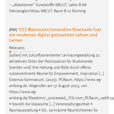
– „Alleskönner“ Kunststoffe MB/UT, Labor B 86
Fahrzeugleichtbau MB/UT,
Raum
B 01 Running
1132 Weinmann Innovative Hoersaele fuer
[PDF]
ein modernes digital gestuetztes Lehren und
Lernen
Relevanz:
[sollen] mit zukunftsorientierter
Lernraumgestaltung
zu
attraktiven Orten der Partizipation für Studierende
[werden und] ihre Haltung und Rolle durch offene,
nutzerzentrierte
Räume
für Empowerment, Inspiration [...]
Erasmus-Gymnasium. (2023).
PCRaum
. https://www.eg-
amberg.de. Abgerufen am 17. August 2023, von
https://www.eg-
amberg.de/fileadmin/_processed_/f/b/csm_PCRaum_0abfc39a
• Sowohl die klassische [...] Veranstaltungsinhalt •
Raumausstattung
• Etc. Lernräume Räumlichkeiten für