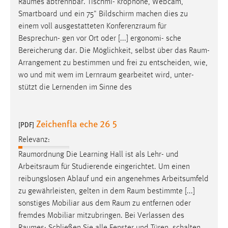
Raumes
abtrennbar. Tischmi- krophone, Webcam,
Smartboard und ein 75" Bildschirm machen dies zu
einem voll ausgestatteten
Konferenzraum
für
Besprechun- gen vor Ort oder [...] ergonomi- sche
Bereicherung dar. Die Möglichkeit, selbst über das
Raum-
Arrangement
zu bestimmen und frei zu entscheiden, wie,
wo und mit wem im
Lernraum
gearbeitet wird, unter-
stützt die Lernenden im Sinne des
Zeichenfla eche 26 5
[PDF]
Relevanz:
Raumordnung
Die Learning Hall ist als Lehr- und
Arbeitsraum
für Studierende eingerichtet. Um einen
reibungslosen Ablauf und ein angenehmes Arbeitsumfeld
zu gewährleisten, gelten in dem
Raum
bestimmte [...]
sonstiges Mobiliar aus dem
Raum
zu entfernen oder
fremdes Mobiliar mitzubringen. Bei Verlassen des