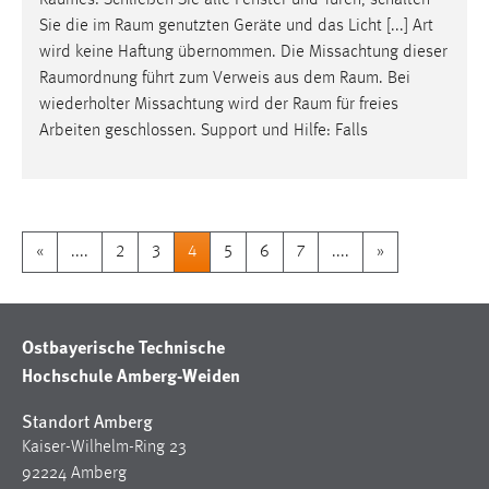
Raumes
: Schließen Sie alle Fenster und Türen, schalten
Sie die im
Raum
genutzten Geräte und das Licht [...] Art
wird keine Haftung übernommen. Die Missachtung dieser
Raumordnung
führt zum Verweis aus dem
Raum
. Bei
wiederholter Missachtung wird der
Raum
für freies
Arbeiten geschlossen. Support und Hilfe: Falls
«
....
2
3
4
5
6
7
....
»
Ostbayerische Technische
Hochschule Amberg-Weiden
Standort Amberg
Kaiser-Wilhelm-Ring 23
92224 Amberg