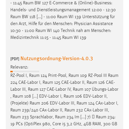
- 11:45
Raum
BW 127 E-Commerce & (Online)-Business:
Cookie Laufzeit:
Handels- und Dienstleistungsmanagement 12:00 - 12:30
Max. 13 Monate
Raum
BW 118 [...] - 11:00
Raum
WI 139 Unterstützung für
den Arzt, Hilfe für den Menschen: Physician Assistance
10:30 - 11:00
Raum
WI 140 Technik nah am Menschen:
Medizintechnik 11:15 - 11:45
Raum
WI 139
MARKETING
Marketing Cookies werden von Drittanbietern
verwendet, um personalisierte Werbung anzuzeigen.
Nutzungsordnung-Version-4.0.3
[PDF]
Sie tun dies, indem sie Besucher über Websites
Relevanz:
hinweg verfolgen.
RZ-Pool I,
Raum
124 Print-Pool,
Raum
109 RZ-Pool III
Raum
Google Ads
224 CAE-Labor I,
Raum
125 CAE-Labor II,
Raum
126 CAE-
Labor III,
Raum
127 CAE-Labor IV,
Raum
107 Übungs-Labor
Name:
,
Raum
108 [...] EDV-Labor I,
Raum
106 EDV-Labor II,
_gcl_au
(Projekte)
Raum
206 EDV-Labor III,
Raum
124 CAx-Labor I,
Raum
239/240 CAx-Labor II,
Raum
232 CAx-Labor III,
Anbieter:
Raum
233 Sprachlabor,
Raum
234 Im [...] 7) 
Raum
234:
Google Ireland Limited
19 PCs (OptiPlex 980, Core i5 3,2 GHz, 4GB RAM, 300 GB
Zweck: