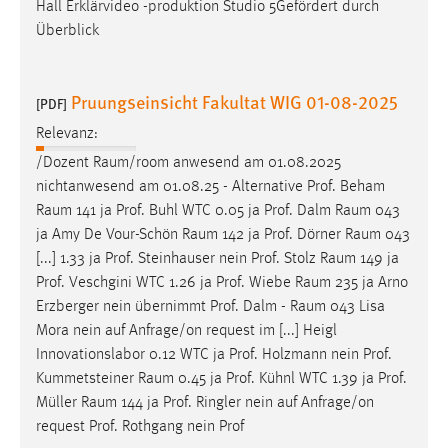
Hall Erklärvideo -produktion Studio 5Gefördert durch
Überblick
Pruungseinsicht Fakultat WIG 01-08-2025
[PDF]
Relevanz:
/Dozent
Raum/room
anwesend am 01.08.2025
nichtanwesend am 01.08.25 - Alternative Prof. Beham
Raum
141 ja Prof. Buhl WTC 0.05 ja Prof. Dalm
Raum
043
ja Amy De Vour-Schön
Raum
142 ja Prof. Dörner
Raum
043
[...] 1.33 ja Prof. Steinhauser nein Prof. Stolz
Raum
149 ja
Prof. Veschgini WTC 1.26 ja Prof. Wiebe
Raum
235 ja Arno
Erzberger nein übernimmt Prof. Dalm -
Raum
043 Lisa
Mora nein auf Anfrage/on request im [...] Heigl
Innovationslabor 0.12 WTC ja Prof. Holzmann nein Prof.
Kummetsteiner
Raum
0.45 ja Prof. Kühnl WTC 1.39 ja Prof.
Müller
Raum
144 ja Prof. Ringler nein auf Anfrage/on
request Prof. Rothgang nein Prof