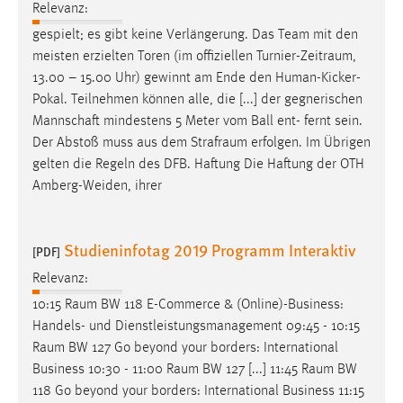
Relevanz:
Zweck:
gespielt; es gibt keine Verlängerung. Das Team mit den
Dieser Cookie ist notwendig um sich an der Website
einloggen zu können.
meisten erzielten Toren (im offiziellen
Turnier-Zeitraum
,
13.00 – 15.00 Uhr) gewinnt am Ende den Human-Kicker-
Cookie Laufzeit:
Pokal. Teilnehmen können alle, die [...] der gegnerischen
24 Stunden
Mannschaft mindestens 5 Meter vom Ball ent- fernt sein.
Der Abstoß muss aus dem
Strafraum
erfolgen. Im Übrigen
gelten die Regeln des DFB. Haftung Die Haftung der OTH
STATISTIK
Amberg-Weiden, ihrer
Statistik Cookies erfassen Informationen anonym.
Diese Informationen helfen uns zu verstehen, wie
Studieninfotag 2019 Programm Interaktiv
[PDF]
unsere Besucher unsere Website nutzen.
Relevanz:
Matomo
10:15
Raum
BW 118 E-Commerce & (Online)-Business:
Handels- und Dienstleistungsmanagement 09:45 - 10:15
Name:
Raum
BW 127 Go beyond your borders: International
_pk_ref, _pk_cvar, _pk_id, _pk_ses
Business 10:30 - 11:00
Raum
BW 127 [...] 11:45
Raum
BW
Zweck:
118 Go beyond your borders: International Business 11:15
Zugriffsstatistik