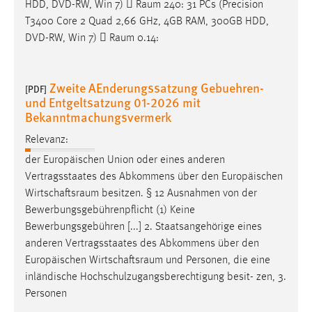
HDD, DVD-RW, Win 7) 
Raum
240: 31 PCs (Precision
Conversion-Tracking
T3400 Core 2 Quad 2,66 GHz, 4GB RAM, 300GB HDD,
DVD-RW, Win 7) 
Raum
0.14:
Cookie Laufzeit:
3 Monate
Zweite AEnderungssatzung Gebuehren-
[PDF]
Facebook Pixel
und Entgeltsatzung 01-2026 mit
Bekanntmachungsvermerk
Name:
_fbp
Relevanz:
der Europäischen Union oder eines anderen
Anbieter:
Vertragsstaates des Abkommens über den Europäischen
Facebook
Wirtschaftsraum
besitzen. § 12 Ausnahmen von der
Zweck:
Bewerbungsgebührenpflicht (1) Keine
Conversion-Tracking
Bewerbungsgebühren [...] 2. Staatsangehörige eines
anderen Vertragsstaates des Abkommens über den
Cookie Laufzeit:
Europäischen
Wirtschaftsraum
und Personen, die eine
3 Monate
inländische Hochschulzugangsberechtigung besit- zen, 3.
Personen