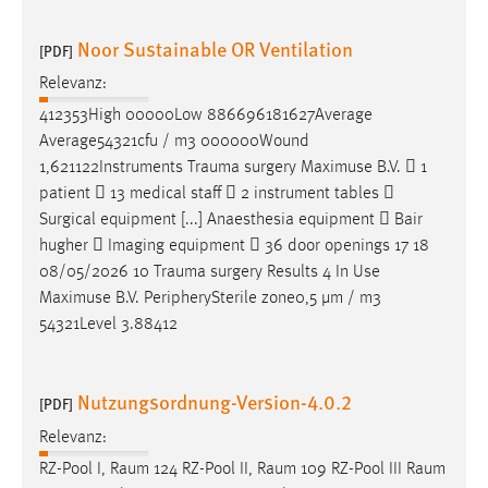
EXTERNE MEDIEN
Noor Sustainable OR Ventilation
Um Inhalte von Videoplattformen und Social Media
[PDF]
Plattformen anzeigen zu können, werden von diesen
Relevanz:
externen Medien Cookies gesetzt.
412353High 00000Low 886696181627Average
Average54321cfu / m3 000000Wound
YouTube
1,621122Instruments
Trauma
surgery Maximuse B.V.  1
patient  13 medical staff  2 instrument tables 
Vimeo
Surgical equipment [...] Anaesthesia equipment  Bair
hugher  Imaging equipment  36 door openings 17 18
08/05/2026 10
Trauma
surgery Results 4 In Use
Maximuse B.V. PeripherySterile zone0,5 µm / m3
54321Level 3.88412
Nutzungsordnung-Version-4.0.2
[PDF]
Relevanz:
RZ-Pool I,
Raum
124 RZ-Pool II,
Raum
109 RZ-Pool III
Raum