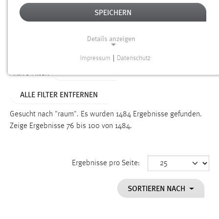
SPEICHERN
Alter
Details anzeigen
SUCHEN
Impressum
|
Datenschutz
NOTWENDIGE COOKIES
TYP: DATEIEN
Aktive Filter:
Notwendige Cookies ermöglichen grundlegende
ALLE FILTER ENTFERNEN
Funktionen und sind für die einwandfreie Funktion der
Website erforderlich.
Gesucht nach "raum".
Es wurden 1484 Ergebnisse gefunden.
Zeige Ergebnisse 76 bis 100 von 1484.
Einverständnis
Name:
cookie_consent
Ergebnisse pro Seite:
Zweck:
SORTIEREN NACH
Dieser Cookie speichert die ausgewählten Einverständnis-
Optionen des Benutzers
Cookie Laufzeit: