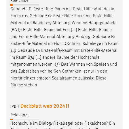
Relevanz:
Gebäude E:
Erste-Hilfe-Raum
mit Erste-Hilfe-Material im
Raum
012 Gebäude G:
Erste-Hilfe-Raum
mit Erste-Hilfe-
Material im
Raum
025 Abteilung Weiden: Hauptgebäude
(BA I):
Erste-Hilfe-Raum
mit Erst [...] Erste-Hilfe-
Räume
und Erste-Hilfe-Material Abteilung Amberg: Gebäude B:
Erste-Hilfe-Material im Flur 1.OG links, Ruheliege im
Raum
119 Gebäude D:
Erste-Hilfe-Raum
mit Erste-Hilfe-Material
im
Raum
B74 [...] andere
Räume
der Hochschule
mitgenommen werden. (3) Das Wärmen von Speisen und
das Zubereiten von heißen Getränken ist nur in den
hierfür eingerichteten Sozialräumen zulässig. Diese
Räume
stehen
Deckblatt web 202411
[PDF]
Relevanz:
Hochschule im Dialog: Fiskalregel oder Fiskalchaos? Ein