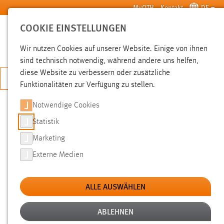
Zum Hauptinhalt springen
MyOTH
Kontakt
DE
COOKIE EINSTELLUNGEN
SUCHE
Wir nutzen Cookies auf unserer Website. Einige von ihnen
sind technisch notwendig, während andere uns helfen,
diese Website zu verbessern oder zusätzliche
JETZT BEWERBEN
Funktionalitäten zur Verfügung zu stellen.
Notwendige Cookies
SUCHE
Statistik
Marketing
FILTER
Externe Medien
Typ
ALLE AUSWÄHLEN
Erstellungsdatum
ABLEHNEN