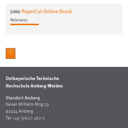
1 Jahr
PaperCut Online-Druck
[LINK]
Relevanz:
Performance
Name:
staticfilecache
Zweck:
1
Für performante Seitenauslieferung wird in diesem Cookie
gespeichert, ob man eingeloggt ist.
Ostbayerische Technische
Sprachpräferenz
Hochschule Amberg-Weiden
Name:
site-language-preference
Standort Amberg
Kaiser-Wilhelm-Ring 23
Zweck:
92224 Amberg
Das Cookie speichert die gewählte Sprache der Website.
Tel
+49 (9621) 482-0
Cookie Laufzeit: