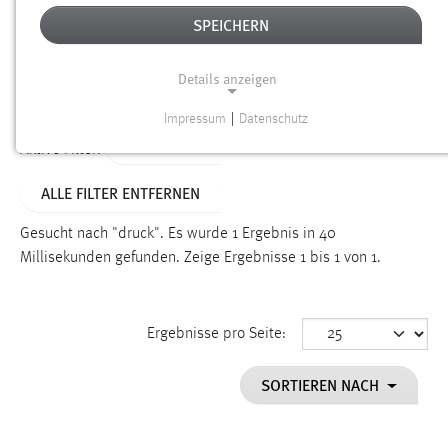
SPEICHERN
Alter
Details anzeigen
SUCHEN
Impressum
|
Datenschutz
NOTWENDIGE COOKIES
TYP: LINKS
Aktive Filter:
Notwendige Cookies ermöglichen grundlegende
ALLE FILTER ENTFERNEN
Funktionen und sind für die einwandfreie Funktion der
Website erforderlich.
Gesucht nach "druck".
Es wurde 1 Ergebnis in 40
Millisekunden gefunden.
Zeige Ergebnisse 1 bis 1 von 1.
Einverständnis
Name:
cookie_consent
Ergebnisse pro Seite:
Zweck:
SORTIEREN NACH
Dieser Cookie speichert die ausgewählten Einverständnis-
Optionen des Benutzers
Cookie Laufzeit: