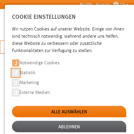
Zum Hauptinhalt springen
MyOTH
Kontakt
DE
COOKIE EINSTELLUNGEN
SUCHE
Wir nutzen Cookies auf unserer Website. Einige von ihnen
sind technisch notwendig, während andere uns helfen,
diese Website zu verbessern oder zusätzliche
JETZT BEWERBEN
Funktionalitäten zur Verfügung zu stellen.
Notwendige Cookies
SUCHE
Statistik
Marketing
FILTER
Externe Medien
Typ
ALLE AUSWÄHLEN
Erstellungsdatum
ABLEHNEN