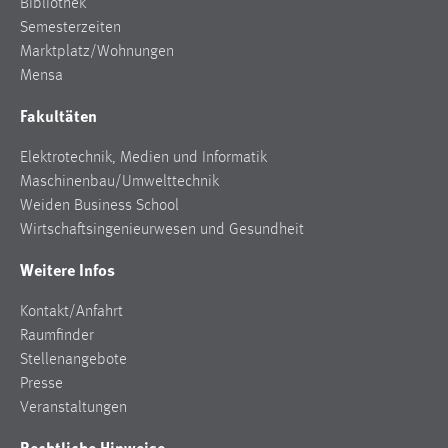
Bibliothek
Zweck:
Semesterzeiten
Dieser Cookie ist notwendig um sich an der Website
Marktplatz/Wohnungen
einloggen zu können.
Mensa
Cookie Laufzeit:
Fakultäten
24 Stunden
Elektrotechnik, Medien und Informatik
Maschinenbau/Umwelttechnik
STATISTIK
Weiden Business School
Wirtschaftsingenieurwesen und Gesundheit
Statistik Cookies erfassen Informationen anonym.
Diese Informationen helfen uns zu verstehen, wie
Weitere Infos
unsere Besucher unsere Website nutzen.
Kontakt/Anfahrt
Matomo
Raumfinder
Stellenangebote
Name:
Presse
_pk_ref, _pk_cvar, _pk_id, _pk_ses
Veranstaltungen
Zweck:
Rechtliche Hinweise
Zugriffsstatistik