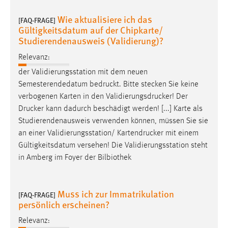
30 Tage
Wie aktualisiere ich das
[FAQ-FRAGE]
Gültigkeitsdatum auf der Chipkarte/
Chat
Studierendenausweis (Validierung)?
Name:
Relevanz:
MibewSessionID, MIBEW_UserID, mibew_locale, mibew-
der Validierungsstation mit dem neuen
chat-frame-style-5e9dbeb1811c0446
Semesterendedatum
bedruckt
. Bitte stecken Sie keine
Zweck:
verbogenen Karten in den
Validierungsdrucker
! Der
Wird benötigt um die Chatfunktion nutzen zu können.
Drucker
kann dadurch beschädigt werden! [...] Karte als
Studierendenausweis verwenden können, müssen Sie sie
Cookie Laufzeit:
an einer Validierungsstation/
Kartendrucker
mit einem
MibewSessionID, mibew-chat-frame-style-
Gültigkeitsdatum versehen! Die Validierungsstation steht
5e9dbeb1811c0446 = Sitzungslaufzeit, mibew_locale = 3
Jahre, MIBEW_UserID = 1 Jahr
in Amberg im Foyer der Bilbiothek
Login
Muss ich zur Immatrikulation
[FAQ-FRAGE]
persönlich erscheinen?
Name:
fe_user, be_user, be_lastLoginProvider
Relevanz: