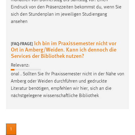
Conversion-Tracking
Eindruck
von den Präsenzzeiten bekommst du, wenn Sie
sich den Stundenplan im jeweiligen Studiengang
Cookie Laufzeit:
ansehen
3 Monate
Facebook Pixel
Ich bin im Praxissemester nicht vor
[FAQ-FRAGE]
Ort in Amberg/Weiden. Kann ich dennoch die
Name:
Services der Bibliothek nutzen?
_fbp
Relevanz:
Anbieter:
onal . Sollten Sie Ihr Praxissemester nicht in der Nähe von
Facebook
Amberg oder Weiden durchführen und
gedruckte
Literatur benötigen, empfehlen wir hier, sich an die
Zweck:
Conversion-Tracking
nächstgelegene wissenschaftliche Bibliothek
Cookie Laufzeit:
3 Monate
1