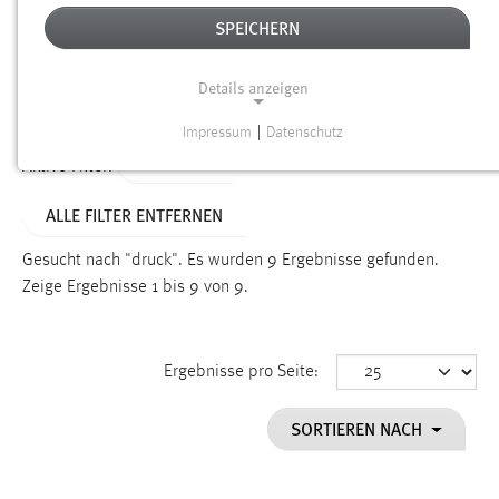
SPEICHERN
Alter
Details anzeigen
SUCHEN
Impressum
|
Datenschutz
NOTWENDIGE COOKIES
TYP: FAQ
Aktive Filter:
Notwendige Cookies ermöglichen grundlegende
ALLE FILTER ENTFERNEN
Funktionen und sind für die einwandfreie Funktion der
Website erforderlich.
Gesucht nach "druck".
Es wurden 9 Ergebnisse gefunden.
Zeige Ergebnisse 1 bis 9 von 9.
Einverständnis
Name:
cookie_consent
Ergebnisse pro Seite:
Zweck:
SORTIEREN NACH
Dieser Cookie speichert die ausgewählten Einverständnis-
Optionen des Benutzers
Cookie Laufzeit: