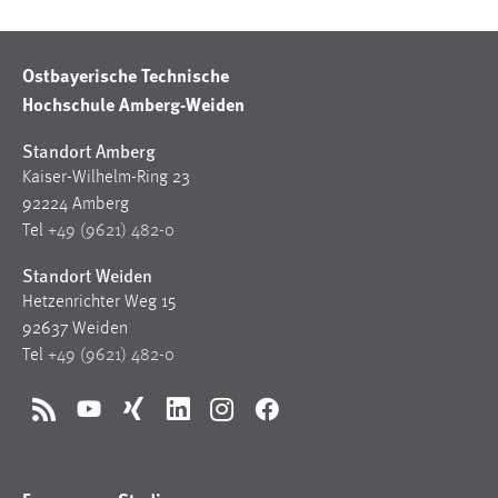
EXTERNE MEDIEN
Um Inhalte von Videoplattformen und Social Media
Plattformen anzeigen zu können, werden von diesen
Ostbayerische Technische
externen Medien Cookies gesetzt.
Hochschule Amberg-Weiden
Standort Amberg
YouTube
Kaiser-Wilhelm-Ring 23
92224 Amberg
Vimeo
Tel
+49 (9621) 482-0
Standort Weiden
Hetzenrichter Weg 15
92637 Weiden
Tel
+49 (9621) 482-0
RSS
YouTube
Xing
LinkedIn
Instagram
Facebook