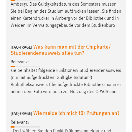
Amberg). Das Gültigkeitsdatum des Semesters müssen
Zweck:
Dieser Cookie ist notwendig um sich an der Website
Sie bei Beginn des Studium
aufdrucken
lassen, Sie finden
einloggen zu können.
einen
Kartendrucker
in Amberg vor der Bibliothek und in
Weiden im Verwaltungsgebäude vor dem Studienbüro
Cookie Laufzeit:
24 Stunden
Was kann man mit der Chipkarte/
[FAQ-FRAGE]
Studierendenausweis alles tun?
STATISTIK
Relevanz:
Statistik Cookies erfassen Informationen anonym.
sie beinhaltet folgende Funktionen: Studierendenausweis
Diese Informationen helfen uns zu verstehen, wie
(nur mit
aufgedrucktem
Gültigkeitsdatum!)
unsere Besucher unsere Website nutzen.
Bibliotheksausweis (die
aufgedruckte
Bibliotheksnummer
neben dem Foto wird auch zur Nutzung des OPACS und
Matomo
Name:
Wie melde ich mich für Prüfungen an?
[FAQ-FRAGE]
_pk_ref, _pk_cvar, _pk_id, _pk_ses
Relevanz:
Zweck:
. Dort wählen Sie den Punkt Prüfungsanmeldung und
Zugriffsstatistik