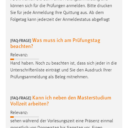
können sich für die Prüfungen anmelden. Bitte
drucken
Cookie Laufzeit:
Sie für jede Anmeldung Ihre Quittung aus. Ab dem
Max. 13 Monate
Folgetag kann jederzeit der Anmeldestatus abgefragt
Was muss ich am Prüfungstag
MARKETING
[FAQ-FRAGE]
beachten?
Marketing Cookies werden von Drittanbietern
verwendet, um personalisierte Werbung anzuzeigen.
Relevanz:
Sie tun dies, indem sie Besucher über Websites
Hand haben. Noch zu beachten ist, dass sich jeder in die
hinweg verfolgen.
Unterschriftenliste einträgt und Sie den
Ausdruck
Ihrer
Prüfungsanmeldung als Beleg mitnehmen.
Google Ads
Name:
Kann ich neben den Masterstudium
[FAQ-FRAGE]
_gcl_au
Vollzeit arbeiten?
Anbieter:
Relevanz:
Google Ireland Limited
sehen während der Vorlesungszeit eine Präsenz einmal
Zweck:
monatlich von Donnerstag bis Samstag vor. Einen