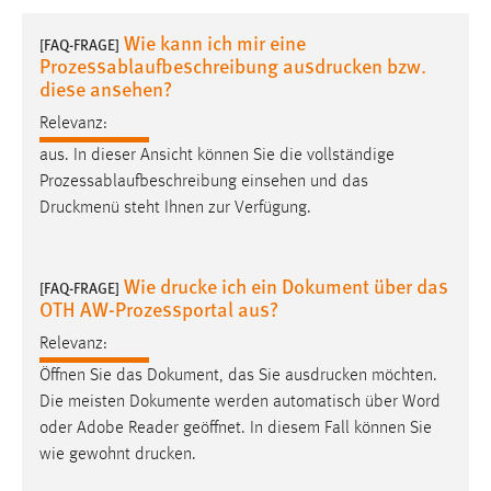
1 Jahr
Wie kann ich mir eine
[FAQ-FRAGE]
Prozessablaufbeschreibung ausdrucken bzw.
Performance
diese ansehen?
Relevanz:
Name:
staticfilecache
aus. In dieser Ansicht können Sie die vollständige
Prozessablaufbeschreibung einsehen und das
Zweck:
Druckmenü
steht Ihnen zur Verfügung.
Für performante Seitenauslieferung wird in diesem Cookie
gespeichert, ob man eingeloggt ist.
Wie drucke ich ein Dokument über das
[FAQ-FRAGE]
Sprachpräferenz
OTH AW-Prozessportal aus?
Name:
Relevanz:
site-language-preference
Öffnen Sie das Dokument, das Sie
ausdrucken
möchten.
Die meisten Dokumente werden automatisch über Word
Zweck:
oder Adobe Reader geöffnet. In diesem Fall können Sie
Das Cookie speichert die gewählte Sprache der Website.
wie gewohnt
drucken
.
Cookie Laufzeit: