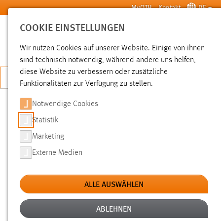
Zum Hauptinhalt springen
MyOTH
Kontakt
DE
COOKIE EINSTELLUNGEN
SUCHE
Wir nutzen Cookies auf unserer Website. Einige von ihnen
sind technisch notwendig, während andere uns helfen,
diese Website zu verbessern oder zusätzliche
JETZT BEWERBEN
Funktionalitäten zur Verfügung zu stellen.
Notwendige Cookies
SUCHE
Statistik
Marketing
FILTER
Externe Medien
Typ
ALLE AUSWÄHLEN
Erstellungsdatum
ABLEHNEN