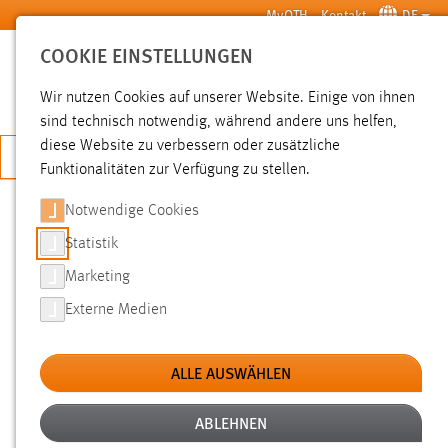
Zum Hauptinhalt springen
MyOTH
Kontakt
DE
COOKIE EINSTELLUNGEN
SUCHE
Wir nutzen Cookies auf unserer Website. Einige von ihnen
sind technisch notwendig, während andere uns helfen,
diese Website zu verbessern oder zusätzliche
JETZT BEWERBEN
Funktionalitäten zur Verfügung zu stellen.
Notwendige Cookies
SUCHE
Statistik
Marketing
FILTER
Externe Medien
Typ
ALLE AUSWÄHLEN
Erstellungsdatum
ABLEHNEN