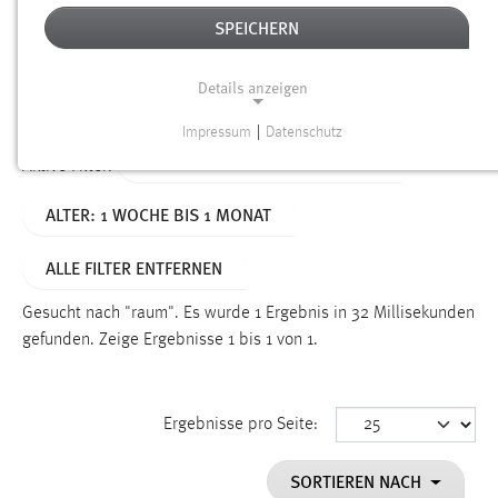
SPEICHERN
Alter
Details anzeigen
SUCHEN
Impressum
|
Datenschutz
NOTWENDIGE COOKIES
TYP: NEWS/VERANSTALTUNGEN
Aktive Filter:
Notwendige Cookies ermöglichen grundlegende
ALTER: 1 WOCHE BIS 1 MONAT
Funktionen und sind für die einwandfreie Funktion der
Website erforderlich.
ALLE FILTER ENTFERNEN
Einverständnis
Gesucht nach "raum".
Es wurde 1 Ergebnis in 32 Millisekunden
Name:
gefunden.
Zeige Ergebnisse 1 bis 1 von 1.
cookie_consent
Zweck:
Ergebnisse pro Seite:
Dieser Cookie speichert die ausgewählten Einverständnis-
Optionen des Benutzers
SORTIEREN NACH
Cookie Laufzeit: