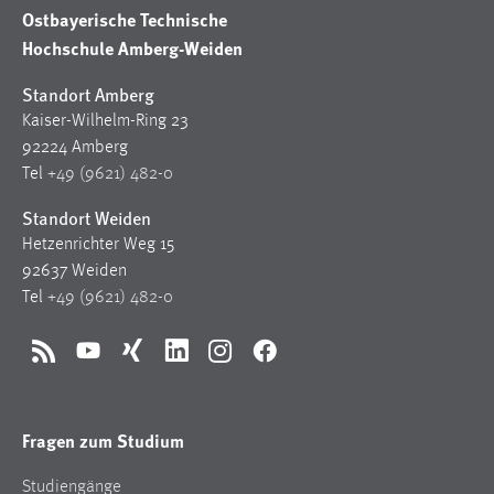
30 Tage
Ostbayerische Technische
Hochschule Amberg-Weiden
Chat
Standort Amberg
Name:
Kaiser-Wilhelm-Ring 23
MibewSessionID, MIBEW_UserID, mibew_locale, mibew-
92224 Amberg
chat-frame-style-5e9dbeb1811c0446
Tel
+49 (9621) 482-0
Zweck:
Standort Weiden
Wird benötigt um die Chatfunktion nutzen zu können.
Hetzenrichter Weg 15
Cookie Laufzeit:
92637 Weiden
MibewSessionID, mibew-chat-frame-style-
Tel
+49 (9621) 482-0
5e9dbeb1811c0446 = Sitzungslaufzeit, mibew_locale = 3
Jahre, MIBEW_UserID = 1 Jahr
RSS
YouTube
Xing
LinkedIn
Instagram
Facebook
Login
Fragen zum Studium
Name:
fe_user, be_user, be_lastLoginProvider
Studiengänge