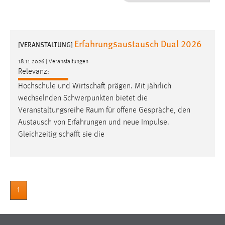
1 Jahr
Performance
Erfahrungsaustausch Dual 2026
[VERANSTALTUNG]
Name:
18.11.2026 | Veranstaltungen
staticfilecache
Relevanz:
Hochschule und Wirtschaft prägen. Mit jährlich
Zweck:
wechselnden Schwerpunkten bietet die
Für performante Seitenauslieferung wird in diesem Cookie
gespeichert, ob man eingeloggt ist.
Veranstaltungsreihe
Raum
für offene Gespräche, den
Austausch von Erfahrungen und neue Impulse.
Gleichzeitig schafft sie die
Sprachpräferenz
Name:
site-language-preference
Zweck:
1
Das Cookie speichert die gewählte Sprache der Website.
Cookie Laufzeit: