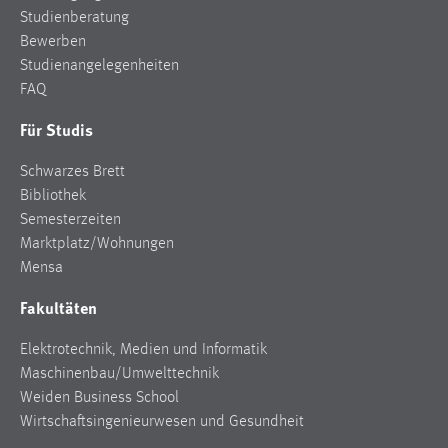
Zweck:
Studienberatung
Dieser Cookie ist notwendig um sich an der Website
Bewerben
einloggen zu können.
Studienangelegenheiten
FAQ
Cookie Laufzeit:
24 Stunden
Für Studis
Schwarzes Brett
Bibliothek
STATISTIK
Semesterzeiten
Statistik Cookies erfassen Informationen anonym.
Marktplatz/Wohnungen
Diese Informationen helfen uns zu verstehen, wie
Mensa
unsere Besucher unsere Website nutzen.
Fakultäten
Matomo
Elektrotechnik, Medien und Informatik
Name:
Maschinenbau/Umwelttechnik
_pk_ref, _pk_cvar, _pk_id, _pk_ses
Weiden Business School
Wirtschaftsingenieurwesen und Gesundheit
Zweck:
Zugriffsstatistik