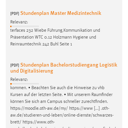
EXTERNE MEDIEN
Um Inhalte von Videoplattformen und Social Media
Stundenplan Master Medizintechnik
[PDF]
Plattformen anzeigen zu können, werden von diesen
Relevanz:
externen Medien Cookies gesetzt.
terfaces 232 Wiebe Führung,Kommunikation und
Präsentation WTC 0.12 Holzmann Hygiene und
YouTube
Reinraumtechnik
242 Buhl Seite 1
Vimeo
Stundenplan Bachelorstudiengang Logistik
[PDF]
und Digitalisierung
Relevanz:
kommen. • Beachten Sie auch die Hinweise zu vhb
Kursen auf der letzten Seite. • Mit unserem
Raumfinder
können Sie sich am Campus schneller zurechtfinden.
https://moodle.oth-aw.de/my/ https://www [...] .oth-
aw.de/studieren-und-leben/online-dienste/schwarzes-
brett/
https://www.oth-