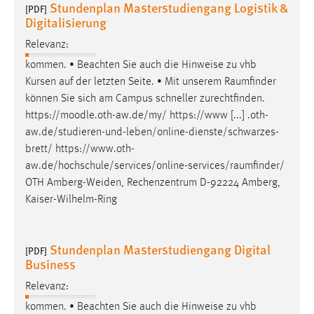
Stundenplan Masterstudiengang Logistik &
[PDF]
Zweck:
Digitalisierung
Dieser Cookie ist notwendig um sich an der Website
einloggen zu können.
Relevanz:
kommen. • Beachten Sie auch die Hinweise zu vhb
Cookie Laufzeit:
Kursen auf der letzten Seite. • Mit unserem
Raumfinder
24 Stunden
können Sie sich am Campus schneller zurechtfinden.
https://moodle.oth-aw.de/my/ https://www [...] .oth-
aw.de/studieren-und-leben/online-dienste/schwarzes-
STATISTIK
brett/
https://www.oth-
Statistik Cookies erfassen Informationen anonym.
aw.de/hochschule/services/online-services/raumfinder
/
Diese Informationen helfen uns zu verstehen, wie
OTH Amberg-Weiden, Rechenzentrum D-92224 Amberg,
unsere Besucher unsere Website nutzen.
Kaiser-Wilhelm-Ring
Matomo
Stundenplan Masterstudiengang Digital
[PDF]
Name:
Business
_pk_ref, _pk_cvar, _pk_id, _pk_ses
Relevanz:
Zweck:
kommen. • Beachten Sie auch die Hinweise zu vhb
Zugriffsstatistik