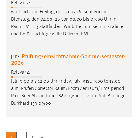
Relevanz:
wird nicht am Freitag, den 31.07.26, sondern am
Dienstag, den 04.08. 26 von 08:00 bis 09:00 Uhr in
Raum
EMI 113 stattfinden. Wir bitten um Kenntnisnahme
und Berücksichtigung! Ihr Dekanat EMI
Prufungseinsichtnahme-Sommersemester-
[PDF]
2026
Relevanz:
Juli, 9:00 bis 12:00 Uhr Friday, July, 31st, 9:00 to 12:00
a.m. Prüfer/Corrector
Raum/Room
Zeitraum/Time
period
Prof. Beer Stefan Labor B82 09:00 – 12:00 Prof. Berninger
Burkhard 159 09:00
1
2
3
»