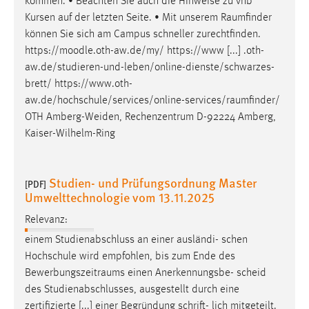
kommen. • Beachten Sie auch die Hinweise zu vhb
Kursen auf der letzten Seite. • Mit unserem
Raumfinder
können Sie sich am Campus schneller zurechtfinden.
https://moodle.oth-aw.de/my/ https://www [...] .oth-
aw.de/studieren-und-leben/online-dienste/schwarzes-
brett/
https://www.oth-
aw.de/hochschule/services/online-services/raumfinder
/
OTH Amberg-Weiden, Rechenzentrum D-92224 Amberg,
Kaiser-Wilhelm-Ring
Studien- und Prüfungsordnung Master
[PDF]
Umwelttechnologie vom 13.11.2025
Relevanz:
einem Studienabschluss an einer ausländi- schen
Hochschule wird empfohlen, bis zum Ende des
Bewerbungszeitraums
einen Anerkennungsbe- scheid
des Studienabschlusses, ausgestellt durch eine
zertifizierte [...] einer Begründung schrift- lich mitgeteilt.