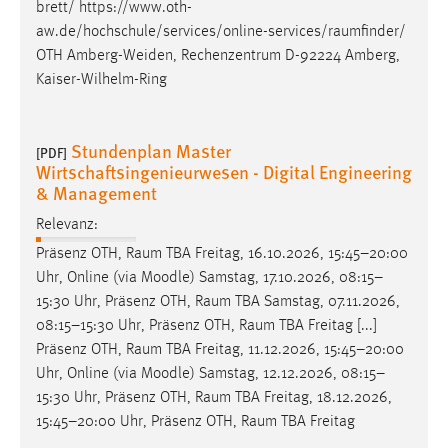
brett/
https://www.oth-
Conversion-Tracking
aw.de/hochschule/services/online-services/raumfinder
/
OTH Amberg-Weiden, Rechenzentrum D-92224 Amberg,
Cookie Laufzeit:
Kaiser-Wilhelm-Ring
3 Monate
Facebook Pixel
Stundenplan Master
[PDF]
Wirtschaftsingenieurwesen - Digital Engineering
Name:
& Management
_fbp
Relevanz:
Anbieter:
Präsenz OTH,
Raum
TBA Freitag, 16.10.2026, 15:45–20:00
Facebook
Uhr, Online (via Moodle) Samstag, 17.10.2026, 08:15–
Zweck:
15:30 Uhr, Präsenz OTH,
Raum
TBA Samstag, 07.11.2026,
Conversion-Tracking
08:15–15:30 Uhr, Präsenz OTH,
Raum
TBA Freitag [...]
Präsenz OTH,
Raum
TBA Freitag, 11.12.2026, 15:45–20:00
Cookie Laufzeit:
Uhr, Online (via Moodle) Samstag, 12.12.2026, 08:15–
3 Monate
15:30 Uhr, Präsenz OTH,
Raum
TBA Freitag, 18.12.2026,
15:45–20:00 Uhr, Präsenz OTH,
Raum
TBA Freitag