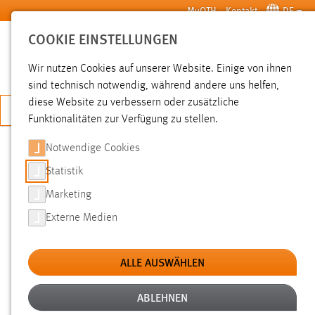
Zum Hauptinhalt springen
MyOTH
Kontakt
DE
COOKIE EINSTELLUNGEN
SUCHE
Wir nutzen Cookies auf unserer Website. Einige von ihnen
sind technisch notwendig, während andere uns helfen,
diese Website zu verbessern oder zusätzliche
JETZT BEWERBEN
Funktionalitäten zur Verfügung zu stellen.
Notwendige Cookies
SUCHE
Statistik
Marketing
FILTER
Externe Medien
Typ
ALLE AUSWÄHLEN
Erstellungsdatum
ABLEHNEN