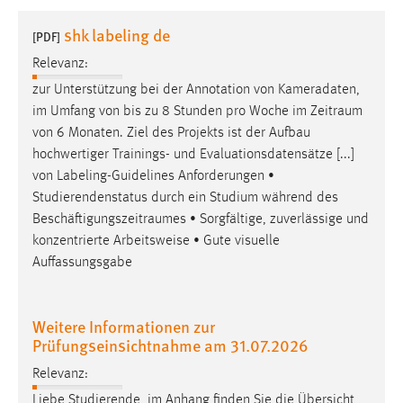
1 Jahr
shk labeling de
[PDF]
Relevanz:
Performance
zur Unterstützung bei der Annotation von Kameradaten,
Name:
im Umfang von bis zu 8 Stunden pro Woche im
Zeitraum
staticfilecache
von 6 Monaten. Ziel des Projekts ist der Aufbau
hochwertiger Trainings- und Evaluationsdatensätze [...]
Zweck:
von Labeling-Guidelines Anforderungen •
Für performante Seitenauslieferung wird in diesem Cookie
gespeichert, ob man eingeloggt ist.
Studierendenstatus durch ein Studium während des
Beschäftigungszeitraumes
• Sorgfältige, zuverlässige und
konzentrierte Arbeitsweise • Gute visuelle
Sprachpräferenz
Auffassungsgabe
Name:
site-language-preference
Weitere Informationen zur
Zweck:
Prüfungseinsichtnahme am 31.07.2026
Das Cookie speichert die gewählte Sprache der Website.
Relevanz:
Cookie Laufzeit:
Liebe Studierende, im Anhang finden Sie die Übersicht