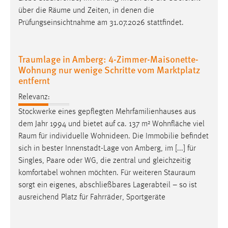
30 Tage
über die
Räume
und Zeiten, in denen die
Prüfungseinsichtnahme am 31.07.2026 stattfindet.
Chat
Name:
Traumlage in Amberg: 4-Zimmer-Maisonette-
MibewSessionID, MIBEW_UserID, mibew_locale, mibew-
Wohnung nur wenige Schritte vom Marktplatz
chat-frame-style-5e9dbeb1811c0446
entfernt
Zweck:
Relevanz:
Wird benötigt um die Chatfunktion nutzen zu können.
Stockwerke eines gepflegten Mehrfamilienhauses aus
Cookie Laufzeit:
dem Jahr 1994 und bietet auf ca. 137 m² Wohnfläche viel
MibewSessionID, mibew-chat-frame-style-
Raum
für individuelle Wohnideen. Die Immobilie befindet
5e9dbeb1811c0446 = Sitzungslaufzeit, mibew_locale = 3
sich in bester Innenstadt-Lage von Amberg, im [...] für
Jahre, MIBEW_UserID = 1 Jahr
Singles, Paare oder WG, die zentral und gleichzeitig
komfortabel wohnen möchten. Für weiteren
Stauraum
Login
sorgt ein eigenes, abschließbares Lagerabteil – so ist
ausreichend Platz für Fahrräder, Sportgeräte
Name:
fe_user, be_user, be_lastLoginProvider