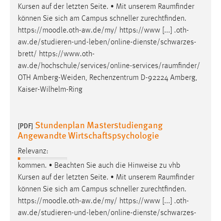
Kursen auf der letzten Seite. • Mit unserem
Raumfinder
Cookie Laufzeit:
können Sie sich am Campus schneller zurechtfinden.
Max. 13 Monate
https://moodle.oth-aw.de/my/ https://www [...] .oth-
aw.de/studieren-und-leben/online-dienste/schwarzes-
brett/
https://www.oth-
aw.de/hochschule/services/online-services/raumfinder
/
MARKETING
OTH Amberg-Weiden, Rechenzentrum D-92224 Amberg,
Marketing Cookies werden von Drittanbietern
Kaiser-Wilhelm-Ring
verwendet, um personalisierte Werbung anzuzeigen.
Sie tun dies, indem sie Besucher über Websites
hinweg verfolgen.
Stundenplan Masterstudiengang
[PDF]
Angewandte Wirtschaftspsychologie
Google Ads
Relevanz:
Name:
kommen. • Beachten Sie auch die Hinweise zu vhb
_gcl_au
Kursen auf der letzten Seite. • Mit unserem
Raumfinder
können Sie sich am Campus schneller zurechtfinden.
Anbieter:
https://moodle.oth-aw.de/my/ https://www [...] .oth-
Google Ireland Limited
aw.de/studieren-und-leben/online-dienste/schwarzes-
Zweck: