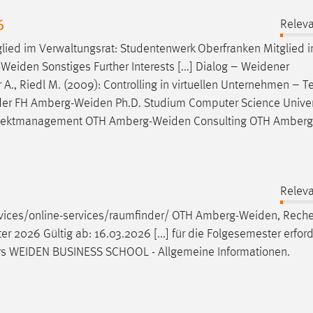
6
Releva
glied im Verwaltungsrat: Studentenwerk Oberfranken Mitglied 
-Weiden
Sonstiges Further Interests [...] Dialog –
Weidener
 A., Riedl M. (2009): Controlling in virtuellen Unternehmen – Tei
 der FH
Amberg-Weiden
Ph.D. Studium Computer Science Univer
Projektmanagement OTH
Amberg-Weiden
Consulting OTH
Amberg
Releva
vices/online-services/raumfinder/ OTH
Amberg-Weiden
, Rech
026 Gültig ab: 16.03.2026 [...] für die Folgesemester erforde
rs
WEIDEN
BUSINESS SCHOOL - Allgemeine Informationen.