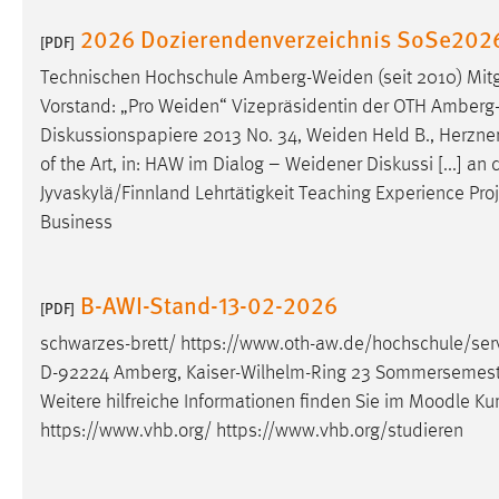
2026 Dozierendenverzeichnis SoSe202
[PDF]
Matomo
Technischen Hochschule
Amberg-Weiden
(seit 2010) Mit
Name:
_pk_ref, _pk_cvar, _pk_id, _pk_ses
Vorstand: „Pro
Weiden
“ Vizepräsidentin der OTH
Amberg
Zweck:
Diskussionspapiere 2013 No. 34,
Weiden
Held B., Herzner
Zugriffsstatistik
of the Art, in: HAW im Dialog –
Weidener
Diskussi [...] an
Cookie Laufzeit:
Max. 13 Monate
Jyvaskylä/Finnland Lehrtätigkeit Teaching Experience 
Business
MARKETING
B-AWI-Stand-13-02-2026
Marketing Cookies werden von Drittanbietern
[PDF]
verwendet, um personalisierte Werbung anzuzeigen.
schwarzes-brett/ https://www.oth-aw.de/hochschule/ser
Sie tun dies, indem sie Besucher über Websites
D-92224 Amberg, Kaiser-Wilhelm-Ring 23 Sommersemester 2
hinweg verfolgen.
Weitere hilfreiche Informationen finden Sie im Moodle Ku
https://www.vhb.org/ https://www.vhb.org/studieren
Google Ads
Name:
_gcl_au