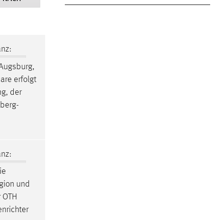
nz:
 Augsburg,
are erfolgt
ng, der
berg-
nz:
ie
gion und
r OTH
nrichter