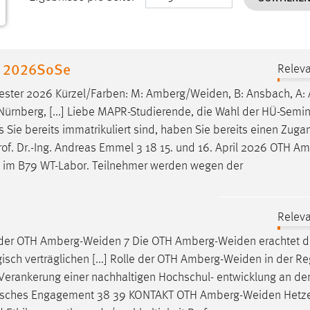
e 2026SoSe
Releva
ster 2026 Kürzel/Farben: M:
Amberg/Weiden
, B: Ansbach, A:
 Nürnberg, [...] Liebe MAPR-Studierende, die Wahl der HÜ-Semin
ls Sie bereits immatrikuliert sind, haben Sie bereits einen Zuga
of. Dr.-Ing. Andreas Emmel 3 18 15. und 16. April 2026 OTH
Am
n im B79 WT-Labor. Teilnehmer werden wegen der
Releva
 der OTH
Amberg-Weiden
7 Die OTH
Amberg-Weiden
erachtet d
sch verträglichen [...] Rolle der OTH
Amberg-Weiden
in der Re
e Verankerung einer nachhaltigen Hochschul- entwicklung an de
entisches Engagement 38 39 KONTAKT OTH
Amberg-Weiden
Hetze