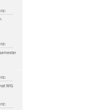
nz:
n
nz:
rsemester
nz:
nat WIG
nz: