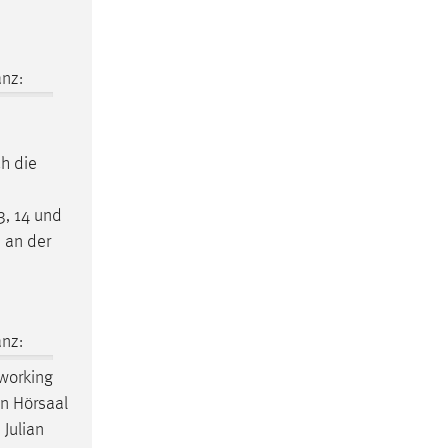
nz:
ch die
3, 14 und
n an der
nz:
tworking
n
Hörsaal
 Julian