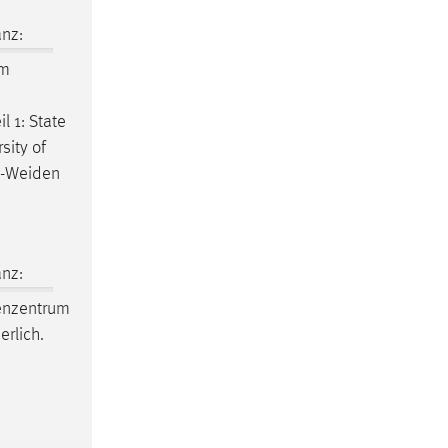
nz:
im
l 1: State
sity of
-Weiden
nz:
enzentrum
rlich.