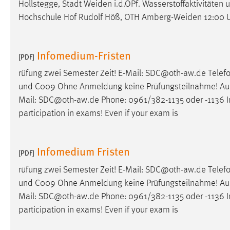
Hollstegge, Stadt
Weiden
i.d.OPf. Wasserstoffaktivitäten
Cookie Laufzeit:
MibewSessionID, mibew-chat-frame-
Hochschule Hof Rudolf Höß, OTH
Amberg-Weiden
12:00 U
style-5e9dbeb1811c0446 =
Sitzungslaufzeit, mibew_locale = 3
Jahre, MIBEW_UserID = 1 Jahr
Infomedium-Fristen
[PDF]
rüfung zwei Semester Zeit! E-Mail: SDC@oth-aw.de Telefo
Login
und C009 Ohne Anmeldung keine Prüfungsteilnahme! Auch,
Name:
fe_user, be_user, be_lastLoginProvider
Mail: SDC@oth-aw.de Phone: 0961/382-1135 oder -1136 I
participation in exams! Even if your exam is
Zweck:
Dieser Cookie ist notwendig um sich an
der Website einloggen zu können.
Cookie Laufzeit:
24 Stunden
Infomedium Fristen
[PDF]
rüfung zwei Semester Zeit! E-Mail: SDC@oth-aw.de Telefo
und C009 Ohne Anmeldung keine Prüfungsteilnahme! Auch,
STATISTIK
Mail: SDC@oth-aw.de Phone: 0961/382-1135 oder -1136 I
Statistik Cookies erfassen Informationen anonym.
participation in exams! Even if your exam is
Diese Informationen helfen uns zu verstehen, wie
unsere Besucher unsere Website nutzen.