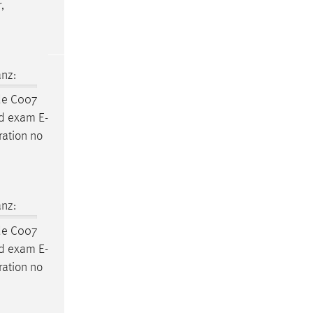
,
nz:
e C007
ed exam E-
ration no
nz:
e C007
ed exam E-
ration no