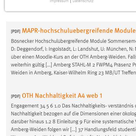
Impressum
|
Datenschutz
NOTWENDIGE COOKIES
Notwendige Cookies ermöglichen grundlegende
Funktionen und sind für die einwandfreie Funktion der
MAPR-hochschuluebergreifende Modul
Website erforderlich.
[PDF]
Bösnecker Hochschulübergreifende Module Sommerseme
Einverständnis
D: Deggendorf, I: Ingolstadt, L: Landshut, U: München, N:
über einen Moodle-Kurs an der OTH
Amberg-Weiden
. Fal
Name:
cookie_consent
weiterhin gültig [...] Amberg STAHL-M 2 FWPM4 Präsenz Pr
Zweck:
Dieser Cookie speichert die
Weiden
in Amberg, Kaiser-Wilhelm Ring 23 MB/UT Treffe
ausgewählten Einverständnis-Optionen
des Benutzers
Cookie Laufzeit:
OTH Nachhaltigkeit A4 web 1
1 Jahr
[PDF]
Engagement 34 5 6 1.0 Das Nachhaltigkeits- verständnis
Performance
Nachhaltigkeit bezogen auf die Dimensionen einer ökologi
darüber hinaus 1.2 8 Einleitung 9 Für eine systematisch
Name:
staticfilecache
Amberg-Weiden
folgen wir [...] 37 Handlungsfeld stud
Zweck:
Für performante Seitenauslieferung wird