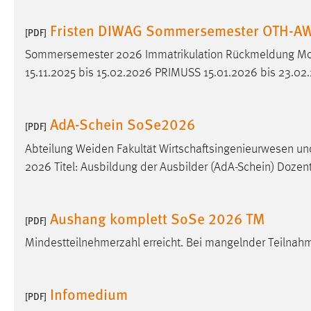
externen Medien Cookies gesetzt.
Fristen DIWAG Sommersemester OTH-A
[PDF]
YouTube
Sommersemester 2026 Immatrikulation Rückmeldung Mo
15.11.2025 bis 15.02.2026 PRIMUSS 15.01.2026 bis 23.0
Vimeo
AdA-Schein SoSe2026
[PDF]
Abteilung
Weiden
Fakultät Wirtschaftsingenieurwesen 
2026 Titel: Ausbildung der Ausbilder (AdA-Schein) Dozen
Aushang komplett SoSe 2026 TM
[PDF]
Mindestteilnehmerzahl erreicht. Bei mangelnder Teilnahm
Infomedium
[PDF]