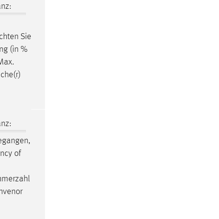
nz:
chten Sie
ng (in %
Max.
che(r)
nz:
egangen,
ncy of
ehmerzahl
onvenor