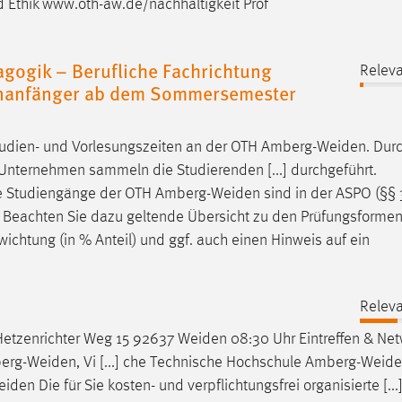
und Ethik www.oth-aw.de/nachhaltigkeit Prof
ogik – Berufliche Fachrichtung
Releva
ienanfänger ab dem Sommersemester
udien- und Vorlesungszeiten an der OTH
Amberg-Weiden
. Dur
Unternehmen sammeln die Studierenden [...] durchgeführt.
le Studiengänge der OTH
Amberg-Weiden
sind in der ASPO (§§ 
 Seite 2 *1) Beachten Sie dazu geltende Übersicht zu den Prüfungsforme
ichtung (in % Anteil) und ggf. auch einen Hinweis auf ein
Releva
etzenrichter Weg 15 92637
Weiden
08:30 Uhr Eintreffen & Ne
erg-Weiden
, Vi [...] che Technische Hochschule
Amberg-Weide
eiden
Die für Sie kosten- und verpflichtungsfrei organisierte [...]