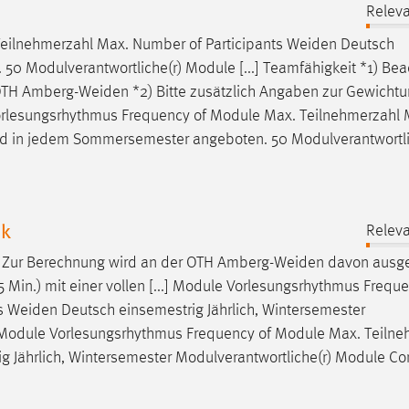
Releva
eilnehmerzahl Max. Number of Participants
Weiden
Deutsch
0 Modulverantwortliche(r) Module [...] Teamfähigkeit *1) Bea
 OTH
Amberg-Weiden
*2) Bitte zusätzlich Angaben zur Gewichtu
e Vorlesungsrhythmus Frequency of Module Max. Teilnehmerzahl 
d in jedem Sommersemester angeboten. 50 Modulverantwortli
ik
Releva
: Zur Berechnung wird an der OTH
Amberg-Weiden
davon ausg
Min.) mit einer vollen [...] Module Vorlesungsrhythmus Freque
ts
Weiden
Deutsch einsemestrig Jährlich, Wintersemester
] Module Vorlesungsrhythmus Frequency of Module Max. Teiln
g Jährlich, Wintersemester Modulverantwortliche(r) Module C