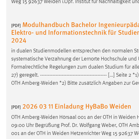
Weg 15 92637
Weiden
i.Opf. Institut für Nachhaltigkeit 
in diesem Cookie gespeichert, ob man
eingeloggt ist.
Modulhandbuch Bachelor Ingenieurpädag
[PDF]
Sprachpräferenz
Elektro- und Informationstechnik für Stud
2024
Name:
site-language-preference
in dualen Studienmodellen entsprechen den normalen St
Zweck:
Das Cookie speichert die gewählte
systematische Verzahnung der Lernorte Hochschule und 
Sprache der Website.
Formalrechtliche Regelungen zum dualen Studium für al
Cookie Laufzeit:
30 Tage
27) geregelt. ------------------------------------------- [...]
OTH
Amberg-Weiden
*2) Bitte zusätzlich Angaben zur Gew
Chat
Name:
MibewSessionID, MIBEW_UserID,
2026 03 11 Einladung HyBaBo Weiden
[PDF]
mibew_locale, mibew-chat-frame-style-
5e9dbeb1811c0446
OTH
Amberg-Weiden
Hörsaal 001 an der OTH in
Weiden
H
09:00 Uhr Begrüßung Prof. Dr. Wolfgang Weber, OTH
Amb
Zweck:
Wird benötigt um die Chatfunktion
001 an der OTH in
Weiden
Hetzenrichter Weg 15 92637
W
nutzen zu können.