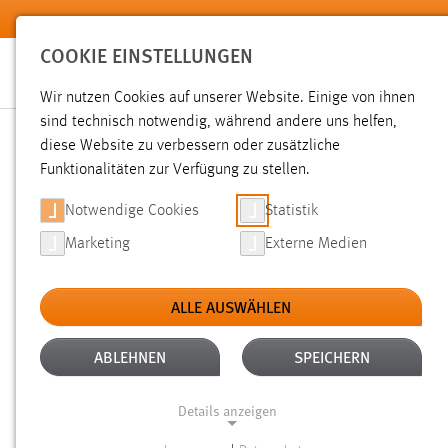
Zum Hauptinhalt springen
COOKIE EINSTELLUNGEN
Wir nutzen Cookies auf unserer Website. Einige von ihnen
sind technisch notwendig, während andere uns helfen,
diese Website zu verbessern oder zusätzliche
SUCHE
Funktionalitäten zur Verfügung zu stellen.
Notwendige Cookies
Statistik
Marketing
Externe Medien
ALLE AUSWÄHLEN
TYP: DATEIEN
ALTER: 1 BIS 6 MONATE
Aktive Filter:
ABLEHNEN
SPEICHERN
Gesucht nach "weide".
Es wurden 151 Ergebnisse gefunden
Details anzeigen