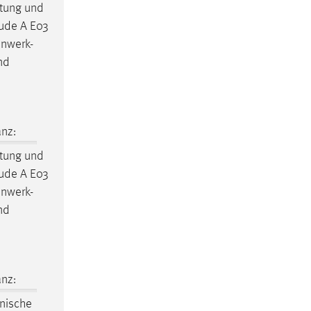
tung und
äude A E03
enwerk-
nd
nz:
tung und
äude A E03
enwerk-
nd
nz:
nische