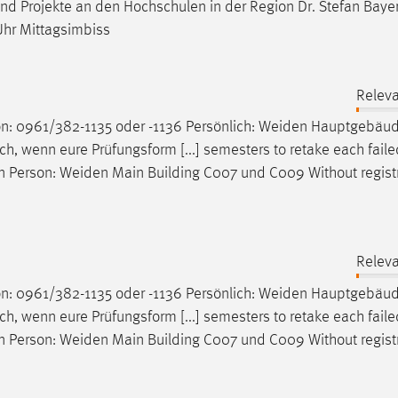
 und Projekte an den Hochschulen in der Region Dr. Stefan Bayer
hr Mittagsimbiss
Releva
n: 0961/382-1135 oder -1136 Persönlich:
Weiden
Hauptgebäud
 wenn eure Prüfungsform [...] semesters to retake each fail
n Person:
Weiden
Main Building C007 und C009 Without regist
Releva
n: 0961/382-1135 oder -1136 Persönlich:
Weiden
Hauptgebäud
 wenn eure Prüfungsform [...] semesters to retake each fail
n Person:
Weiden
Main Building C007 und C009 Without regist