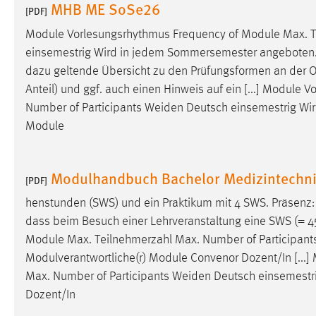
MHB ME SoSe26
[PDF]
Anbieter:
Google Ireland Limited
Module Vorlesungsrhythmus Frequency of Module Max. T
Zweck:
Conversion-Tracking
einsemestrig Wird in jedem Sommersemester angeboten. 5
Cookie Laufzeit:
3 Monate
dazu geltende Übersicht zu den Prüfungsformen an der
Anteil) und ggf. auch einen Hinweis auf ein [...] Modul
Number of Participants
Weiden
Deutsch einsemestrig Wir
Facebook Pixel
Module
Name:
_fbp
Anbieter:
Facebook
Modulhandbuch Bachelor Medizintechn
[PDF]
Zweck:
Conversion-Tracking
henstunden (SWS) und ein Praktikum mit 4 SWS. Präsenz
Cookie Laufzeit:
3 Monate
dass beim Besuch einer Lehrveranstaltung eine SWS (= 45 
Module Max. Teilnehmerzahl Max. Number of Participan
Modulverantwortliche(r) Module Convenor Dozent/In [...
EXTERNE MEDIEN
Max. Number of Participants
Weiden
Deutsch einsemestri
Dozent/In
Um Inhalte von Videoplattformen und Social Media
Plattformen anzeigen zu können, werden von diesen