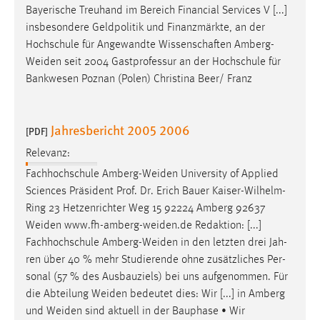
Bayerische Treuhand im Bereich Financial Services V [...]
insbesondere Geldpolitik und Finanzmärkte, an der
Hochschule für Angewandte Wissenschaften
Amberg-
Weiden
seit 2004 Gastprofessur an der Hochschule für
Bankwesen Poznan (Polen) Christina Beer/ Franz
Jahresbericht 2005 2006
[PDF]
Relevanz:
Fachhochschule
Amberg-Weiden
University of Applied
Sciences Präsident Prof. Dr. Erich Bauer Kaiser-Wilhelm-
Ring 23 Hetzenrichter Weg 15 92224 Amberg 92637
Weiden
www.fh-amberg-weiden.de
Redaktion: [...]
Fachhochschule
Amberg-Weiden
in den letzten drei Jah-
ren über 40 % mehr Studierende ohne zusätzliches Per-
sonal (57 % des Ausbauziels) bei uns aufgenommen. Für
die Abteilung
Weiden
bedeutet dies: Wir [...] in Amberg
und
Weiden
sind aktuell in der Bauphase • Wir