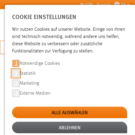
Zum Hauptinhalt springen
MyOTH
Kontakt
DE
COOKIE EINSTELLUNGEN
SUCHE
Wir nutzen Cookies auf unserer Website. Einige von ihnen
sind technisch notwendig, während andere uns helfen,
diese Website zu verbessern oder zusätzliche
JETZT BEWERBEN
Funktionalitäten zur Verfügung zu stellen.
Notwendige Cookies
SUCHE
Statistik
Marketing
FILTER
Externe Medien
Typ
ALLE AUSWÄHLEN
Erstellungsdatum
ABLEHNEN