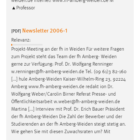
weiden.de
Internet:
www.fh-amberg-weiden.de
M
Conversion-Tracking
▲Professor
Cookie Laufzeit:
3 Monate
Newsletter 2006-1
[PDF]
Relevanz:
Facebook Pixel
Projekt-Meeting an der fh in
Weiden
Für weitere Fragen
Name:
zum Projekt steht das Team der fh Amberg-
Weiden
_fbp
gerne zur Verfügung: Prof. Dr. Wolfgang Renninger
w.renninger@fh-amberg-weiden.de
Tel. (09 61)3 82-160
Anbieter:
[...] hule
Amberg-Weiden
Kaiser-Wilhelm-Ring 23, 92224
Facebook
Amberg
www.fh-amberg-weiden.de
redakt ion Dr.
Zweck:
Wolfgang Weber/Carolin Birner Referat Presse- und
Conversion-Tracking
Öffentlichkeitsarbeit
w.weber@fh-amberg-weiden.de
Martina [...] Interview mit Prof. Dr. Erich Bauer Präsident
Cookie Laufzeit:
der fh
Amberg-Weiden
Die Zahl der Bewerber und der
3 Monate
Studierenden an der fh
Amberg-Weiden
steigt stetig an.
Wie gehen Sie mit diesen Zuwachsraten um? Mit