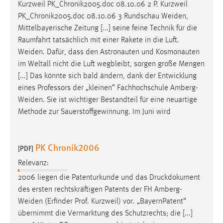
Kurzweil PK_Chronik2005.doc 08.10.06 2 P. Kurzweil
PK_Chronik2005.doc 08.10.06 3 Rundschau
Weiden
,
Mittelbayerische Zeitung [...] seine feine Technik für die
Raumfahrt tatsächlich mit einer Rakete in die Luft.
Weiden
. Dafür, dass den Astronauten und Kosmonauten
im Weltall nicht die Luft wegbleibt, sorgen große Mengen
[...] Das könnte sich bald ändern, dank der Entwicklung
eines Professors der „kleinen“ Fachhochschule
Amberg-
Weiden
. Sie ist wichtiger Bestandteil für eine neuartige
Methode zur Sauerstoffgewinnung. Im Juni wird
PK Chronik2006
[PDF]
Relevanz:
2006 liegen die Patenturkunde und das Druckdokument
des ersten rechtskräftigen Patents der FH
Amberg-
Weiden
(Erfinder Prof. Kurzweil) vor. „BayernPatent“
übernimmt die Vermarktung des Schutzrechts; die [...]