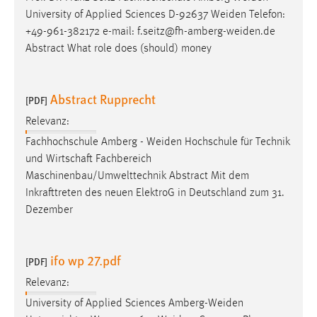
Zweck:
University of Applied Sciences D-92637
Weiden
Telefon:
Dieser Cookie ist notwendig um sich an der Website
+49-961-382172 e-mail:
f.seitz@fh-amberg-weiden.de
einloggen zu können.
Abstract What role does (should) money
Cookie Laufzeit:
24 Stunden
Abstract Rupprecht
[PDF]
Relevanz:
STATISTIK
Fachhochschule Amberg -
Weiden
Hochschule für Technik
und Wirtschaft Fachbereich
Statistik Cookies erfassen Informationen anonym.
Maschinenbau/Umwelttechnik Abstract Mit dem
Diese Informationen helfen uns zu verstehen, wie
Inkrafttreten des neuen ElektroG in Deutschland zum 31.
unsere Besucher unsere Website nutzen.
Dezember
Matomo
ifo wp 27.pdf
Name:
[PDF]
_pk_ref, _pk_cvar, _pk_id, _pk_ses
Relevanz:
Zweck:
University of Applied Sciences
Amberg-Weiden
Zugriffsstatistik