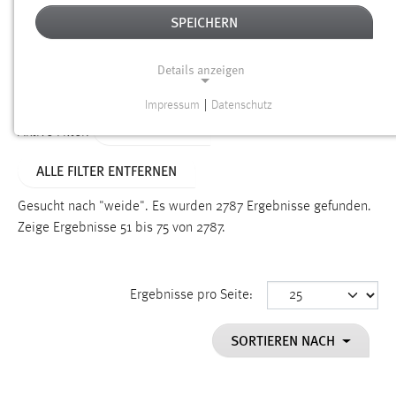
SPEICHERN
Alter
Details anzeigen
SUCHEN
Impressum
|
Datenschutz
NOTWENDIGE COOKIES
TYP: DATEIEN
Aktive Filter:
Notwendige Cookies ermöglichen grundlegende
ALLE FILTER ENTFERNEN
Funktionen und sind für die einwandfreie Funktion der
Website erforderlich.
Gesucht nach "weide".
Es wurden 2787 Ergebnisse gefunden.
Zeige Ergebnisse 51 bis 75 von 2787.
Einverständnis
Name:
cookie_consent
Ergebnisse pro Seite:
Zweck:
SORTIEREN NACH
Dieser Cookie speichert die ausgewählten Einverständnis-
Optionen des Benutzers
Cookie Laufzeit: