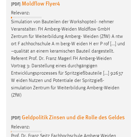
Moldflow Flyer4
30 Tage
[PDF]
Relevanz:
Chat
Simulation von Bauteilen der Workshopteil- nehmer
Veranstalter: FH
Amberg-Weiden
Moldflow GmbH
Name:
Zentrum für Weiterbildung Amberg-
Weiden
(ZfW) A ntw
MibewSessionID, MIBEW_UserID, mibew_locale, mibew-
ort F achhochschule A m berg-W eiden H err P rof [...] und
chat-frame-style-5e9dbeb1811c0446
–qualität an einem keramischen Bauteil dargestellt.
Zweck:
Referent Prof. Dr. Franz Magerl FH
Amberg-Weiden
Wird benötigt um die Chatfunktion nutzen zu können.
Vortrag 3: Darstellung eines durchgängigen
Entwicklungsprozesses für Spritzgießbauteile [...] 92637
Cookie Laufzeit:
W eiden Nutzen und Potentiale der Spritzgieß-
MibewSessionID, mibew-chat-frame-style-
5e9dbeb1811c0446 = Sitzungslaufzeit, mibew_locale = 3
simulation Zentrum für Weiterbildung
Amberg-Weiden
Jahre, MIBEW_UserID = 1 Jahr
(ZfW)
Login
Geldpolitik Zinsen und die Rolle des Geldes
[PDF]
Name:
Relevanz:
fe_user, be_user, be_lastLoginProvider
Prof. Dr. Franz Seitz Fachhochschule Amberg
Weiden