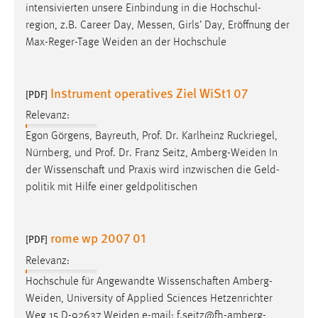
intensivierten unsere Einbindung in die Hochschul-
region, z.B. Career Day, Messen, Girls’ Day, Eröffnung der
Max-Reger-Tage
Weiden
an der Hochschule
Instrument operatives Ziel WiSt1 07
[PDF]
Relevanz:
Egon Görgens, Bayreuth, Prof. Dr. Karlheinz Ruckriegel,
Nürnberg, und Prof. Dr. Franz Seitz,
Amberg-Weiden
In
der Wissenschaft und Praxis wird inzwischen die Geld-
politik mit Hilfe einer geldpolitischen
rome wp 2007 01
[PDF]
Relevanz:
Hochschule für Angewandte Wissenschaften
Amberg-
Weiden
, University of Applied Sciences Hetzenrichter
Weg 15 D-92637
Weiden
e-mail:
f.seitz@fh-amberg-