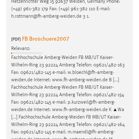
Hetzenrichter Weg 15 92637
Weiden
, Germany Phone:
(+49) 961-382 179 Fax: (+49) 961-382 110 E-mail:
Cookie Laufzeit:
h.rottmann@fh-amberg-weiden.de
3 1.
Max. 13 Monate
FB Broschuere2007
[PDF]
MARKETING
Relevanz:
Marketing Cookies werden von Drittanbietern
Fachhochschule
Amberg-Weiden
FB MB/UT Kaiser-
verwendet, um personalisierte Werbung anzuzeigen.
Wilhelm-Ring 23 92224 Amberg Telefon: 09621/482-163
Sie tun dies, indem sie Besucher über Websites
Fax: 09621/482-145 e-mail: w.bloechl@fh-amberg-
hinweg verfolgen.
weiden.de
Internet:
www.fh-amberg-weiden.de
B [...]
Fachhochschule
Amberg-Weiden
FB MB/UT Kaiser-
Google Ads
Wilhelm-Ring 23 92224 Amberg Telefon: 09621/482-154
Name:
Fax: 09621/482-145 e-mail:
p.kurzweil@fh-amberg-
_gcl_au
weiden.de
Internet:
www.fh-amberg-weiden.de
K ▲Wa
[...] Fachhochschule
Amberg-Weiden
FB MB/UT Kaiser-
Anbieter:
Wilhelm-Ring 23 92224 Amberg Telefon: 09621/482-164
Google Ireland Limited
Fax: 09621/482-145 e-mail:
m.maendl@fh-amberg-
Zweck: