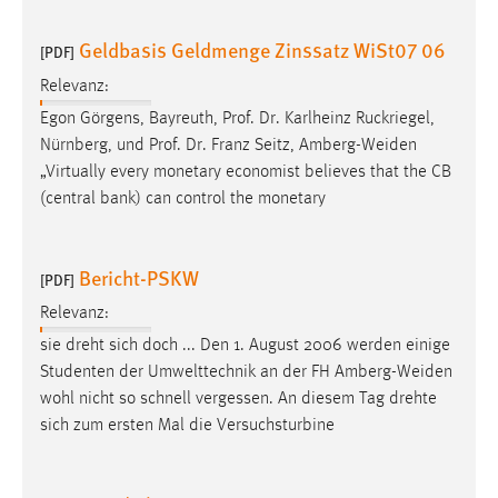
EXTERNE MEDIEN
Um Inhalte von Videoplattformen und Social Media
Geldbasis Geldmenge Zinssatz WiSt07 06
[PDF]
Plattformen anzeigen zu können, werden von diesen
Relevanz:
externen Medien Cookies gesetzt.
Egon Görgens, Bayreuth, Prof. Dr. Karlheinz Ruckriegel,
Nürnberg, und Prof. Dr. Franz Seitz,
Amberg-Weiden
YouTube
„Virtually every monetary economist believes that the CB
(central bank) can control the monetary
Vimeo
Bericht-PSKW
[PDF]
Relevanz:
sie dreht sich doch ... Den 1. August 2006 werden einige
Studenten der Umwelttechnik an der FH
Amberg-Weiden
wohl nicht so schnell vergessen. An diesem Tag drehte
sich zum ersten Mal die Versuchsturbine