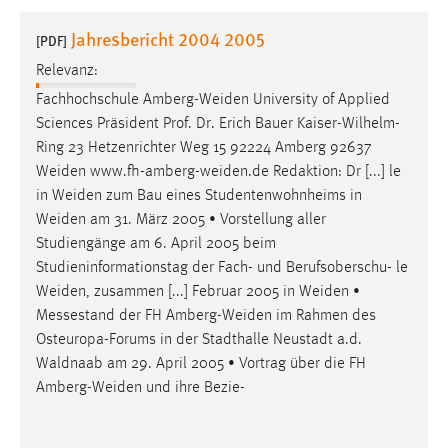
1 Jahr
Jahresbericht 2004 2005
[PDF]
Relevanz:
Performance
Fachhochschule
Amberg-Weiden
University of Applied
Name:
Sciences Präsident Prof. Dr. Erich Bauer Kaiser-Wilhelm-
staticfilecache
Ring 23 Hetzenrichter Weg 15 92224 Amberg 92637
Weiden
www.fh-amberg-weiden.de
Redaktion: Dr [...] le
Zweck:
in
Weiden
zum Bau eines Studentenwohnheims in
Für performante Seitenauslieferung wird in diesem Cookie
gespeichert, ob man eingeloggt ist.
Weiden
am 31. März 2005 • Vorstellung aller
Studiengänge am 6. April 2005 beim
Studieninformationstag der Fach- und Berufsoberschu- le
Sprachpräferenz
Weiden
, zusammen [...] Februar 2005 in
Weiden
•
Name:
Messestand der FH
Amberg-Weiden
im Rahmen des
site-language-preference
Osteuropa-Forums in der Stadthalle Neustadt a.d.
Waldnaab am 29. April 2005 • Vortrag über die FH
Zweck:
Amberg-Weiden
und ihre Bezie-
Das Cookie speichert die gewählte Sprache der Website.
Cookie Laufzeit: