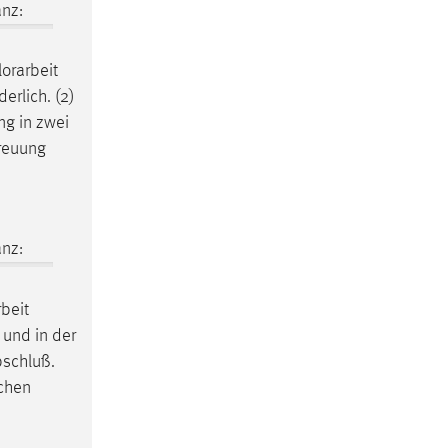
nz:
orarbeit
erlich. (2)
g in zwei
reuung
nz:
beit
 und in der
bschluß.
ichen