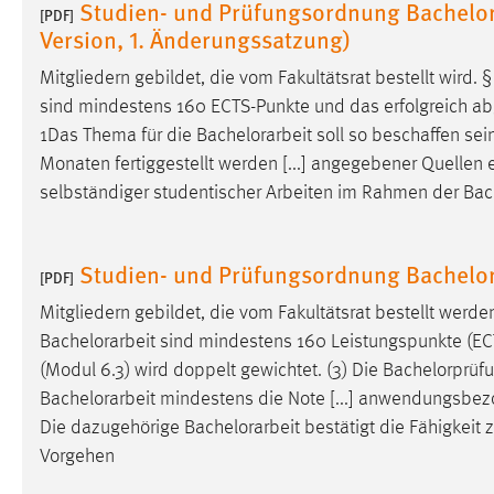
Studien- und Prüfungsordnung Bachelo
[PDF]
Version, 1. Änderungssatzung)
Matomo
Mitgliedern gebildet, die vom Fakultätsrat bestellt wird. 
Name:
_pk_ref, _pk_cvar, _pk_id, _pk_ses
sind mindestens 160 ECTS-Punkte und das erfolgreich abge
Zweck:
Zugriffsstatistik
1Das Thema für die
Bachelorarbeit
soll so beschaffen sei
Monaten fertiggestellt werden [...] angegebener Quellen 
Cookie Laufzeit:
Max. 13 Monate
selbständiger studentischer Arbeiten im Rahmen der
Bac
MARKETING
Studien- und Prüfungsordnung Bachelo
[PDF]
Marketing Cookies werden von Drittanbietern
Mitgliedern gebildet, die vom Fakultätsrat bestellt werde
verwendet, um personalisierte Werbung anzuzeigen.
Bachelorarbeit
sind mindestens 160 Leistungspunkte (ECTS)
Sie tun dies, indem sie Besucher über Websites
(Modul 6.3) wird doppelt gewichtet. (3) Die Bachelorprüf
hinweg verfolgen.
Bachelorarbeit
mindestens die Note [...] anwendungsbezo
Die dazugehörige
Bachelorarbeit
bestätigt die Fähigkeit
Google Ads
Vorgehen
Name:
_gcl_au