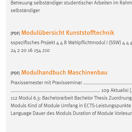
Betreuung selbständiger studentischer Arbeiten im Rah
Cookie Laufzeit:
MibewSessionID, mibew-chat-frame-
selbständiger
style-5e9dbeb1811c0446 =
Sitzungslaufzeit, mibew_locale = 3
Jahre, MIBEW_UserID = 1 Jahr
Modulübersicht Kunststofftechnik
[PDF]
Login
sspezifisches Projekt 4 4 8 Wahlpflichtmodul I (SSW) 4 4 
24 2 20 16 154 210
Name:
fe_user, be_user, be_lastLoginProvider
Zweck:
Dieser Cookie ist notwendig um sich an
Modulhandbuch Maschinenbau
der Website einloggen zu können.
[PDF]
Praxissemester mit Praxisseminar ......................................
Cookie Laufzeit:
24 Stunden
......................................................................
112 Modul 6.3:
Bachelorarbeit
Bachelor Thesis Zuordnung z
Moduls Kind of Module Umfang in ECTS-Leistungspunkte
STATISTIK
Language Dauer des Moduls Duration of Module Vorlesu
Statistik Cookies erfassen Informationen anonym.
Diese Informationen helfen uns zu verstehen, wie
unsere Besucher unsere Website nutzen.