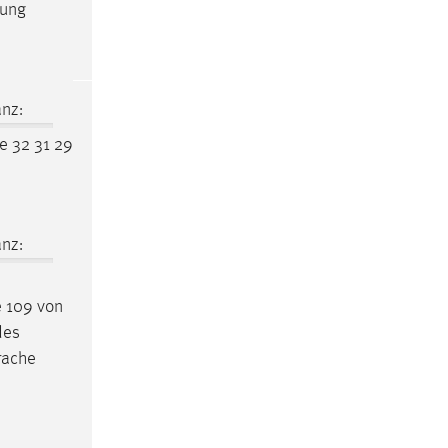
uung
nz:
e 32 31 29
nz:
ite 109 von
des
rache