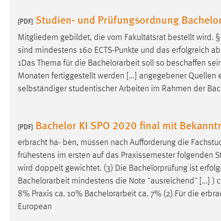
Anbieter:
Google Ireland Limited
Studien- und Prüfungsordnung Bachelo
[PDF]
Zweck:
Conversion-Tracking
Mitgliedern gebildet, die vom Fakultätsrat bestellt wird. 
Cookie Laufzeit:
3 Monate
sind mindestens 160 ECTS-Punkte und das erfolgreich abge
1Das Thema für die
Bachelorarbeit
soll so beschaffen sei
Facebook Pixel
Monaten fertiggestellt werden [...] angegebener Quellen 
selbständiger studentischer Arbeiten im Rahmen der
Bac
Name:
_fbp
Anbieter:
Facebook
Bachelor KI SPO 2020 final mit Bekann
[PDF]
Zweck:
Conversion-Tracking
erbracht ha- ben, müssen nach Aufforderung die Fachstu
Cookie Laufzeit:
3 Monate
frühestens im ersten auf das Praxissemester folgenden S
wird doppelt gewichtet. (3) Die Bachelorprüfung ist erfo
Bachelorarbeit
mindestens die Note "ausreichend" [...] 
EXTERNE MEDIEN
8% Praxis ca. 10%
Bachelorarbeit
ca. 7% (2) Für die erb
European
Um Inhalte von Videoplattformen und Social Media
Plattformen anzeigen zu können, werden von diesen