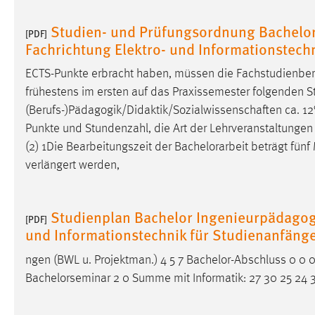
externen Medien Cookies gesetzt.
Studien- und Prüfungsordnung Bachelor
[PDF]
Fachrichtung Elektro- und Informationstec
YouTube
ECTS-Punkte erbracht haben, müssen die Fachstudienber
Vimeo
frühestens im ersten auf das Praxissemester folgenden St
(Berufs-)Pädagogik/Didaktik/Sozialwissenschaften ca. 1
Punkte und Stundenzahl, die Art der Lehrveranstaltunge
(2) 1Die Bearbeitungszeit der
Bachelorarbeit
beträgt fünf
verlängert werden,
Studienplan Bachelor Ingenieurpädagogik
[PDF]
und Informationstechnik für Studienanfän
ngen (BWL u. Projektman.) 4 5 7 Bachelor-Abschluss 0 0 0
Bachelorseminar 2 0 Summe mit Informatik: 27 30 25 24 