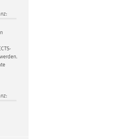
nz:
n
ECTS-
 werden.
ate
nz: