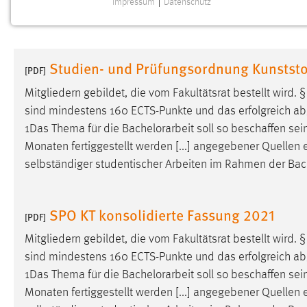
Impressum
|
Datenschutz
NOTWENDIGE COOKIES
Notwendige Cookies ermöglichen grundlegende
Funktionen und sind für die einwandfreie Funktion der
Studien- und Prüfungsordnung Kunststo
Website erforderlich.
[PDF]
Mitgliedern gebildet, die vom Fakultätsrat bestellt wird. 
Einverständnis
sind mindestens 160 ECTS-Punkte und das erfolgreich abge
1Das Thema für die
Bachelorarbeit
soll so beschaffen sei
Name:
cookie_consent
Monaten fertiggestellt werden [...] angegebener Quellen 
Zweck:
Dieser Cookie speichert die
selbständiger studentischer Arbeiten im Rahmen der
Bac
ausgewählten Einverständnis-Optionen
des Benutzers
Cookie Laufzeit:
SPO KT konsolidierte Fassung 2021
1 Jahr
[PDF]
Mitgliedern gebildet, die vom Fakultätsrat bestellt wird. 
Performance
sind mindestens 160 ECTS-Punkte und das erfolgreich abge
1Das Thema für die
Bachelorarbeit
soll so beschaffen sei
Name:
staticfilecache
Monaten fertiggestellt werden [...] angegebener Quellen 
Zweck:
Für performante Seitenauslieferung wird