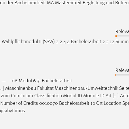
men der
Bachelorarbeit
. MA Masterarbeit Begleitung und Betre
Releva
4 Wahlpflichtmodul II (SSW) 2 2 4 4
Bachelorarbeit
2 2 12 Summ
Releva
........... 106 Modul 6.3:
Bachelorarbeit
...... 109 Aktualisi [...] Maschinenbau Fakultät Maschinenbau/Umwelttechnik Se
um Curriculum Classification Modul-ID Module ID Art [...] Art 
 Number of Credits 0010070
Bachelorarbeit
12 Ort Location Sp
ngsrhythmus