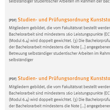
selbständiger studentischer Arbeiten im Rahmen der
Bac
in diesem Cookie gespeichert, ob man
eingeloggt ist.
Studien- und Prüfungsordnung Kunststo
[PDF]
Sprachpräferenz
Mitgliedern gebildet, die vom Fakultätsrat bestellt werde
Name:
site-language-preference
Bachelorarbeit
sind mindestens 160 Leistungspunkte (ECTS)
(Modul 6.4) wird doppelt gewichtet. (3) Die Bachelorprüf
Zweck:
Das Cookie speichert die gewählte
der
Bachelorarbeit
mindestens die Note [...] angegebener
Sprache der Website.
Betreuung selbständiger studentischer Arbeiten im Rah
Cookie Laufzeit:
30 Tage
selbständiger
Chat
Studien- und Prüfungsordnung Kunststo
[PDF]
Name:
MibewSessionID, MIBEW_UserID,
Mitgliedern gebildet, die vom Fakultätsrat bestellt werde
mibew_locale, mibew-chat-frame-style-
5e9dbeb1811c0446
Bachelorarbeit
sind mindestens 160 Leistungspunkte (ECTS)
(Modul 6.4) wird doppelt gewichtet. (3) Die Bachelorprüf
Zweck:
Wird benötigt um die Chatfunktion
der
Bachelorarbeit
mindestens die Note [...] angegebener
nutzen zu können.