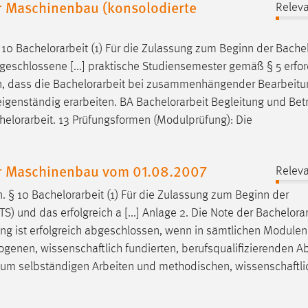
r Maschinenbau (konsolodierte
Releva
§ 10
Bachelorarbeit
(1) Für die Zulassung zum Beginn der
Bachel
schlossene [...] praktische Studiensemester gemäß § 5 erford
n, dass die
Bachelorarbeit
bei zusammenhängender Bearbeitun
eigenständig erarbeiten. BA
Bachelorarbeit
Begleitung und Bet
helorarbeit
. 13 Prüfungsformen (Modulprüfung): Die
r Maschinenbau vom 01.08.2007
Releva
n. § 10
Bachelorarbeit
(1) Für die Zulassung zum Beginn der
 und das erfolgreich a [...] Anlage 2. Die Note der
Bachelorar
ung ist erfolgreich abgeschlossen, wenn in sämtlichen Modulen
genen, wissenschaftlich fundierten, berufsqualifizierenden A
 zum selbständigen Arbeiten und methodischen, wissenschaftl