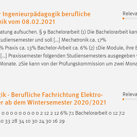
 Ingenieurpädagogik berufliche
Releva
hnik vom 08.02.2021
atung aufsuchen. § 9
Bachelorarbeit
(1) Die
Bachelorarbeit
kan
udiensemester und soll [...] Mechatronik ca. 17%
2% Praxis ca. 13%
Bachelor-Arbeit
ca. 6% (2) 1Die Module, ihre 
n [...] Praxissemester folgenden Studiensemesters ausgegeben
 Monate. 2Sie kann von der Prüfungskommission um zwei Mon
 - Berufliche Fachrichtung Elektro-
Releva
ger ab dem Wintersemester 2020/2021
 0 0 0 0 0 0 0 0 0 2 12 2 12 6% 7.1
Bachelorarbeit
0 12 7.2
30 33 28 34 10 30 24 30 16 29