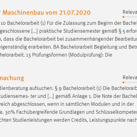
r Maschinenbau vom 21.07.2020
Releva
§ 10
Bachelorarbeit
(1) Für die Zulassung zum Beginn der
Bachel
schlossene [...] praktische Studiensemester gemäß § 5 erford
n, dass die
Bachelorarbeit
bei zusammenhängender Bearbeitun
eigenständig erarbeiten. BA
Bachelorarbeit
Begleitung und Bet
helorarbeit
. 13 Prüfungsformen (Modulprüfung): Die
tmachung
Releva
dienberatung aufsuchen. § 9
Bachelorarbeit
(1) Die
Bachelorarb
tudiensemes- ter und [...] gemäß Anlage 1. Die Note der
Bachel
lgreich abgeschlossen, wenn in sämtlichen Modulen und in der
) ca. 30% Fachübergreifende Grundlagen und Schlüsselkompete
rachten Studienleistungen werden Credits, Leistungspunkte na