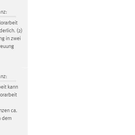
nz:
orarbeit
erlich. (2)
g in zwei
reuung
nz:
eit
kann
orarbeit
nzen ca.
ch dem