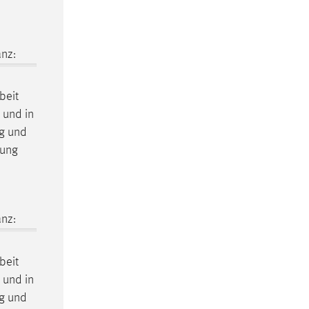
nz:
beit
 und in
g und
uung
nz:
beit
 und in
g und