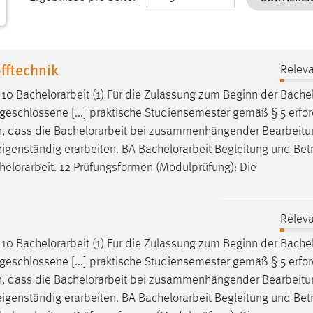
fftechnik
Releva
§ 10
Bachelorarbeit
(1) Für die Zulassung zum Beginn der
Bachel
schlossene [...] praktische Studiensemester gemäß § 5 erford
n, dass die
Bachelorarbeit
bei zusammenhängender Bearbeitun
eigenständig erarbeiten. BA
Bachelorarbeit
Begleitung und Bet
helorarbeit
. 12 Prüfungsformen (Modulprüfung): Die
Releva
§ 10
Bachelorarbeit
(1) Für die Zulassung zum Beginn der
Bachel
schlossene [...] praktische Studiensemester gemäß § 5 erford
n, dass die
Bachelorarbeit
bei zusammenhängender Bearbeitun
eigenständig erarbeiten. BA
Bachelorarbeit
Begleitung und Bet