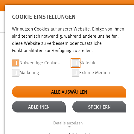
Zum Hauptinhalt springen
COOKIE EINSTELLUNGEN
Wir nutzen Cookies auf unserer Website. Einige von ihnen
sind technisch notwendig, während andere uns helfen,
diese Website zu verbessern oder zusätzliche
SUCHE
Funktionalitäten zur Verfügung zu stellen.
Notwendige Cookies
Statistik
Marketing
Externe Medien
ALLE AUSWÄHLEN
ALTER: ÜBER EIN JAHR
ALLE FILTER EN
Aktive Filter:
ABLEHNEN
SPEICHERN
Gesucht nach "bachelorarbeit".
Es wurden 480 Ergebnisse 
Details anzeigen