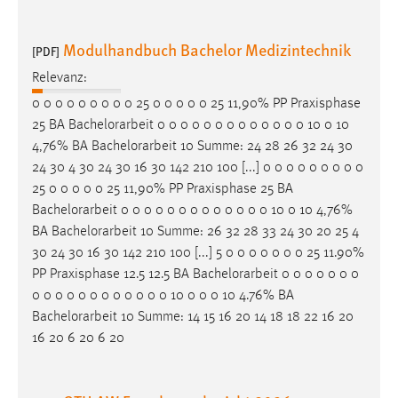
Zweck:
Dieser Cookie ist notwendig um sich an der Website
Modulhandbuch Bachelor Medizintechnik
[PDF]
einloggen zu können.
Relevanz:
Cookie Laufzeit:
0 0 0 0 0 0 0 0 0 25 0 0 0 0 0 25 11,90% PP Praxisphase
24 Stunden
25 BA
Bachelorarbeit
0 0 0 0 0 0 0 0 0 0 0 0 0 10 0 10
4,76% BA
Bachelorarbeit
10 Summe: 24 28 26 32 24 30
24 30 4 30 24 30 16 30 142 210 100 [...] 0 0 0 0 0 0 0 0 0
STATISTIK
25 0 0 0 0 0 25 11,90% PP Praxisphase 25 BA
Statistik Cookies erfassen Informationen anonym.
Bachelorarbeit
0 0 0 0 0 0 0 0 0 0 0 0 0 10 0 10 4,76%
Diese Informationen helfen uns zu verstehen, wie
BA
Bachelorarbeit
10 Summe: 26 32 28 33 24 30 20 25 4
unsere Besucher unsere Website nutzen.
30 24 30 16 30 142 210 100 [...] 5 0 0 0 0 0 0 0 25 11.90%
PP Praxisphase 12.5 12.5 BA
Bachelorarbeit
0 0 0 0 0 0 0
Matomo
0 0 0 0 0 0 0 0 0 0 0 0 10 0 0 0 10 4.76% BA
Bachelorarbeit
10 Summe: 14 15 16 20 14 18 18 22 16 20
Name:
16 20 6 20 6 20
_pk_ref, _pk_cvar, _pk_id, _pk_ses
Zweck:
Zugriffsstatistik