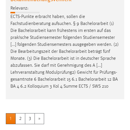
Relevanz:
ECTS-Punkte erbracht haben, sollen die
Fachstudienberatung aufsuchen. § 9
Bachelorarbeit
(1)
Die
Bachelorarbeit
kann frühestens im ersten auf das
prak!sche Studiensemester folgenden Studiensemester
[...] folgenden Studiensemesters ausgegeben werden. (2)
Die Bearbeitungszeit der
Bachelorarbeit
beträgt fünf
Monate. (3) Die
Bachelorarbeit
ist in deutscher Sprache
abzufassen. Sie darf mit Genehmigung des A [...]
Lehrveranstaltung Modulprüfung2) Gewicht für Prüfungs-
gesamtnote 6
Bachelorarbeit
15 6.1
Bachelorarbeit
12 BA
BA 4 6.2 Kolloquium 3 Kol 4 Summe ECTS / SWS 210
1
2
3
»