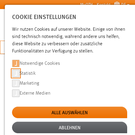
Zum Hauptinhalt springen
MyOTH
Kontakt
DE
COOKIE EINSTELLUNGEN
SUCHE
Wir nutzen Cookies auf unserer Website. Einige von ihnen
sind technisch notwendig, während andere uns helfen,
diese Website zu verbessern oder zusätzliche
JETZT BEWERBEN
Funktionalitäten zur Verfügung zu stellen.
Notwendige Cookies
SUCHE
Statistik
Marketing
FILTER
Externe Medien
Typ
ALLE AUSWÄHLEN
Erstellungsdatum
ABLEHNEN