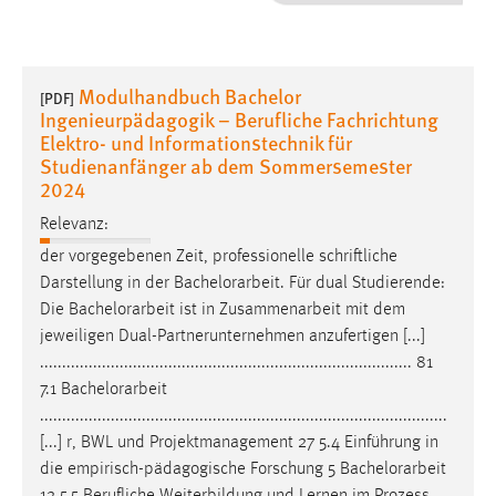
1 Jahr
Performance
Modulhandbuch Bachelor
[PDF]
Ingenieurpädagogik – Berufliche Fachrichtung
Name:
Elektro- und Informationstechnik für
staticfilecache
Studienanfänger ab dem Sommersemester
2024
Zweck:
Für performante Seitenauslieferung wird in diesem Cookie
Relevanz:
gespeichert, ob man eingeloggt ist.
der vorgegebenen Zeit, professionelle schriftliche
Darstellung in der
Bachelorarbeit
. Für dual Studierende:
Sprachpräferenz
Die
Bachelorarbeit
ist in Zusammenarbeit mit dem
jeweiligen Dual-Partnerunternehmen anzufertigen [...]
Name:
.................................................................................... 81
site-language-preference
7.1
Bachelorarbeit
Zweck:
............................................................................................
Das Cookie speichert die gewählte Sprache der Website.
[...] r, BWL und Projektmanagement 27 5.4 Einführung in
die empirisch-pädagogische Forschung 5
Bachelorarbeit
Cookie Laufzeit:
12 5.5 Berufliche Weiterbildung und Lernen im Prozess