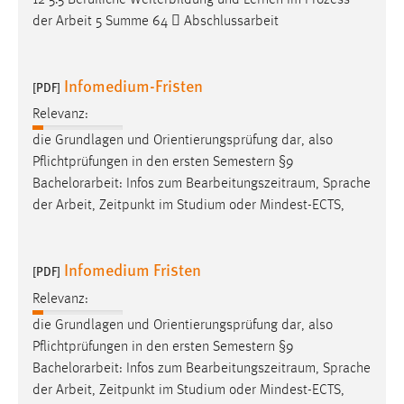
30 Tage
der Arbeit 5 Summe 64  Abschlussarbeit
Chat
Infomedium-Fristen
[PDF]
Name:
MibewSessionID, MIBEW_UserID, mibew_locale, mibew-
Relevanz:
chat-frame-style-5e9dbeb1811c0446
die Grundlagen und Orientierungsprüfung dar, also
Pflichtprüfungen in den ersten Semestern §9
Zweck:
Bachelorarbeit
: Infos zum Bearbeitungszeitraum, Sprache
Wird benötigt um die Chatfunktion nutzen zu können.
der Arbeit, Zeitpunkt im Studium oder Mindest-ECTS,
Cookie Laufzeit:
MibewSessionID, mibew-chat-frame-style-
5e9dbeb1811c0446 = Sitzungslaufzeit, mibew_locale = 3
Infomedium Fristen
[PDF]
Jahre, MIBEW_UserID = 1 Jahr
Relevanz:
die Grundlagen und Orientierungsprüfung dar, also
Login
Pflichtprüfungen in den ersten Semestern §9
Name:
Bachelorarbeit
: Infos zum Bearbeitungszeitraum, Sprache
fe_user, be_user, be_lastLoginProvider
der Arbeit, Zeitpunkt im Studium oder Mindest-ECTS,