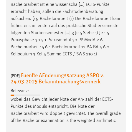
Bachelorarbeit
ist eine wissenscha [...] ECTS-Punkte
erbracht haben, sollen die Fachstudienberatung
aufsuchen. § 9
Bachelorarbeit
(1) Die
Bachelorarbeit
kann
frühestens im ersten auf das praktische Studiensemester
folgenden Studiensemester [...] g Je 5 Siehe 1) Je 1 5
Praxisphase 30 5.1 Praxismodul 30 PP ModA 2 6
Bachelorarbeit
15 6.1
Bachelorarbeit
12 BA BA 4 6.2
Kolloquium 3 Kol 4 Summe ECTS / SWS 210 1)
Fuenfte AEnderungssatzung ASPO v.
[PDF]
24.03.2025 Bekanntmachungsvermerk
Relevanz:
wobei das Gewicht jeder Note der An- zahl der ECTS-
Punkte des Moduls entspricht. Die Note der
Bachelorarbeit
wird doppelt gewichtet. The overall grade
of the Bachelor examination is the weighted arithmetic