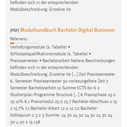
EXTERNE MEDIEN
befinden sich in der entsprechenden
Modulbeschreibung. Einzelne Ve
Um Inhalte von Videoplattformen und Social Media
Plattformen anzeigen zu können, werden von diesen
externen Medien Cookies gesetzt.
Modulhandbuch Bachelor Digital Business
[PDF]
YouTube
Relevanz:
Vertiefungsmodule (s. Tabelle) •
Schlüsselqualifikationsmodule (s. Tabelle) •
Vimeo
Praxissemester •
Bachelorarbeit
Nähere Beschreibungen
befinden sich in der entsprechenden
Modulbeschreibung. Einzelne Ve [...] Zeit Praxissemester
6. Semester Praxissemester 30 vorlesungsfreie Zeit 7.
Semester
Bachelorarbeit
10 Summe ECTS 60 6 2
Studienplan Programme Structure [...] 6 Praxisphase 25 0
25 12% 6.1 Praxismodul 25 0 25 7 Bachelor-Abschluss 2 15
2 15 7% 7.1
Bachelor-Arbeit
12 0 12 7.2 Bachelor-
Kolloquium 2 3 2 3 Summe: 24 30 24 30 24 30 24 30 24
30 4 30 2 15 138