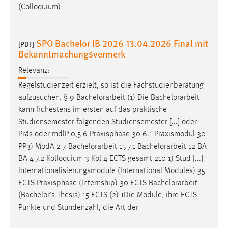
(Colloquium)
SPO Bachelor IB 2026 13.04.2026 Final mit
[PDF]
Bekanntmachungsvermerk
Relevanz:
Regelstudienzeit erzielt, so ist die Fachstudienberatung
aufzusuchen. § 9
Bachelorarbeit
(1) Die
Bachelorarbeit
kann frühestens im ersten auf das praktische
Studiensemester folgenden Studiensemester [...] oder
Präs oder mdlP 0,5 6 Praxisphase 30 6.1 Praxismodul 30
PP3) ModA 2 7
Bachelorarbeit
15 7.1
Bachelorarbeit
12 BA
BA 4 7.2 Kolloquium 3 Kol 4 ECTS gesamt 210 1) Stud [...]
Internationalisierungsmodule (International Modules) 35
ECTS Praxisphase (Internship) 30 ECTS
Bachelorarbeit
(Bachelor’s Thesis) 15 ECTS (2) 1Die Module, ihre ECTS-
Punkte und Stundenzahl, die Art der