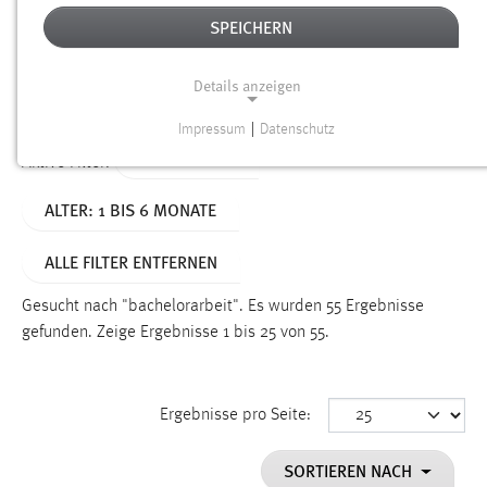
SPEICHERN
Alter
Details anzeigen
SUCHEN
Impressum
|
Datenschutz
NOTWENDIGE COOKIES
TYP: DATEIEN
Aktive Filter:
Notwendige Cookies ermöglichen grundlegende
ALTER: 1 BIS 6 MONATE
Funktionen und sind für die einwandfreie Funktion der
Website erforderlich.
ALLE FILTER ENTFERNEN
Einverständnis
Gesucht nach "bachelorarbeit".
Es wurden 55 Ergebnisse
Name:
gefunden.
Zeige Ergebnisse 1 bis 25 von 55.
cookie_consent
Zweck:
Ergebnisse pro Seite:
Dieser Cookie speichert die ausgewählten Einverständnis-
Optionen des Benutzers
SORTIEREN NACH
Cookie Laufzeit: