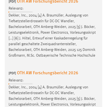
OTH AW Forschungsbericht 2026
[PDF]
Cookie Laufzeit:
Relevanz:
Max. 13 Monate
Dekker, Inc., 2004 [4] A. Braumüller, Auslegung von
Tiefsetzstellerdrosseln für DC-DC Wandler,
Bachelorarbeit
, OTH Amberg-Weiden, 2025 [5] J. Böcker,
MARKETING
Leistungselektronik, Power Electronics, Vorlesungsskript
[...] [6] J. Hiltel, Entwurf einer Kaskadenregelung für
Marketing Cookies werden von Drittanbietern
parallel geschaltete Zweiquadrantensteller,
verwendet, um personalisierte Werbung anzuzeigen.
Bachelorarbeit
, OTH Amberg-Weiden, 2025 125 Dominik
Sie tun dies, indem sie Besucher über Websites
Großmann, M.Sc. Ostbayerische Technische Hochschule
hinweg verfolgen.
Google Ads
OTH AW Forschungsbericht 2026
[PDF]
Name:
Relevanz:
_gcl_au
Dekker, Inc., 2004 [4] A. Braumüller, Auslegung von
Anbieter:
Tiefsetzstellerdrosseln für DC-DC Wandler,
Google Ireland Limited
Bachelorarbeit
, OTH Amberg-Weiden, 2025 [5] J. Böcker,
Leistungselektronik, Power Electronics, Vorlesungsskript
Zweck: