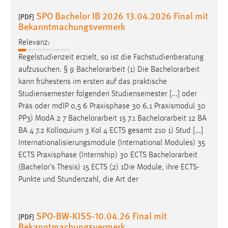
SPO Bachelor IB 2026 13.04.2026 Final mit
[PDF]
Bekanntmachungsvermerk
Relevanz:
Regelstudienzeit erzielt, so ist die Fachstudienberatung
aufzusuchen. § 9
Bachelorarbeit
(1) Die
Bachelorarbeit
kann frühestens im ersten auf das praktische
Studiensemester folgenden Studiensemester [...] oder
Präs oder mdlP 0,5 6 Praxisphase 30 6.1 Praxismodul 30
PP3) ModA 2 7
Bachelorarbeit
15 7.1
Bachelorarbeit
12 BA
BA 4 7.2 Kolloquium 3 Kol 4 ECTS gesamt 210 1) Stud [...]
Internationalisierungsmodule (International Modules) 35
ECTS Praxisphase (Internship) 30 ECTS
Bachelorarbeit
(Bachelor’s Thesis) 15 ECTS (2) 1Die Module, ihre ECTS-
Punkte und Stundenzahl, die Art der
SPO-BW-KISS-10.04.26 Final mit
[PDF]
Bekanntmachungsvermerk