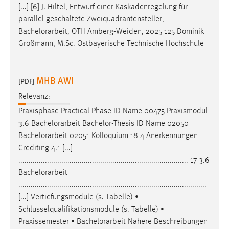
[...] [6] J. Hiltel, Entwurf einer Kaskadenregelung für
Conversion-Tracking
parallel geschaltete Zweiquadrantensteller,
Cookie Laufzeit:
Bachelorarbeit
, OTH Amberg-Weiden, 2025 125 Dominik
3 Monate
Großmann, M.Sc. Ostbayerische Technische Hochschule
Facebook Pixel
MHB AWI
[PDF]
Name:
Relevanz:
_fbp
Praxisphase Practical Phase ID Name 00475 Praxismodul
Anbieter:
3.6
Bachelorarbeit
Bachelor-Thesis ID Name 02050
Facebook
Bachelorarbeit
02051 Kolloquium 18 4 Anerkennungen
Crediting 4.1 [...]
Zweck:
................................................................................... 17 3.6
Conversion-Tracking
Bachelorarbeit
Cookie Laufzeit:
............................................................................................
3 Monate
[...] Vertiefungsmodule (s. Tabelle) •
Schlüsselqualifikationsmodule (s. Tabelle) •
Praxissemester •
Bachelorarbeit
Nähere Beschreibungen