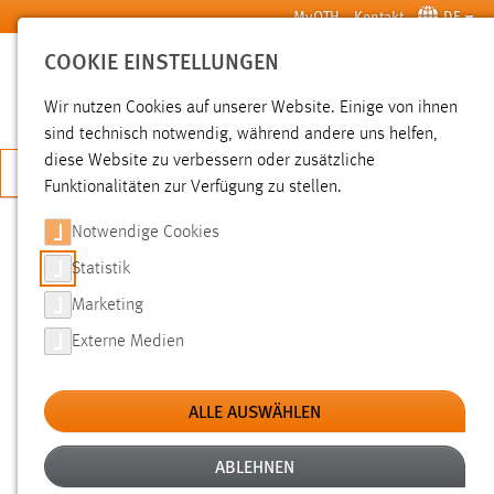
Zum Hauptinhalt springen
MyOTH
Kontakt
DE
COOKIE EINSTELLUNGEN
SUCHE
Wir nutzen Cookies auf unserer Website. Einige von ihnen
sind technisch notwendig, während andere uns helfen,
diese Website zu verbessern oder zusätzliche
JETZT BEWERBEN
Funktionalitäten zur Verfügung zu stellen.
Notwendige Cookies
SUCHE
Statistik
Marketing
FILTER
Externe Medien
Typ
ALLE AUSWÄHLEN
Erstellungsdatum
ABLEHNEN