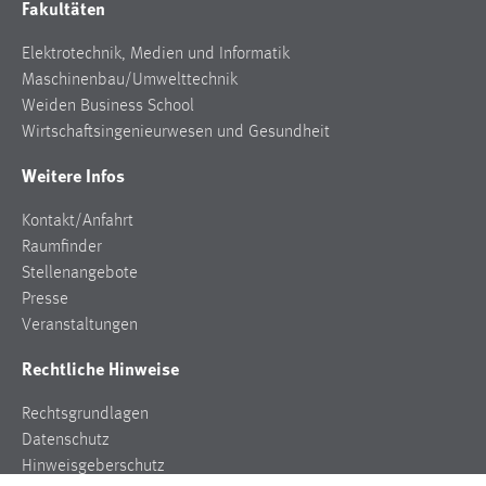
Fakultäten
Zweck:
Dieser Cookie ist notwendig um sich an der Website
Elektrotechnik, Medien und Informatik
einloggen zu können.
Maschinenbau/Umwelttechnik
Cookie Laufzeit:
Weiden Business School
24 Stunden
Wirtschaftsingenieurwesen und Gesundheit
Weitere Infos
STATISTIK
Kontakt/Anfahrt
Raumfinder
Statistik Cookies erfassen Informationen anonym.
Stellenangebote
Diese Informationen helfen uns zu verstehen, wie
Presse
unsere Besucher unsere Website nutzen.
Veranstaltungen
Matomo
Rechtliche Hinweise
Name:
Rechtsgrundlagen
_pk_ref, _pk_cvar, _pk_id, _pk_ses
Datenschutz
Zweck:
Hinweisgeberschutz
Zugriffsstatistik