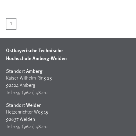
1 Jahr
Performance
1
Name:
staticfilecache
Ostbayerische Technische
Zweck:
Hochschule Amberg-Weiden
Für performante Seitenauslieferung wird in diesem Cookie
gespeichert, ob man eingeloggt ist.
Standort Amberg
Kaiser-Wilhelm-Ring 23
Sprachpräferenz
92224 Amberg
Tel
+49 (9621) 482-0
Name:
site-language-preference
Standort Weiden
Hetzenrichter Weg 15
Zweck:
92637 Weiden
Das Cookie speichert die gewählte Sprache der Website.
Tel
+49 (9621) 482-0
Cookie Laufzeit: