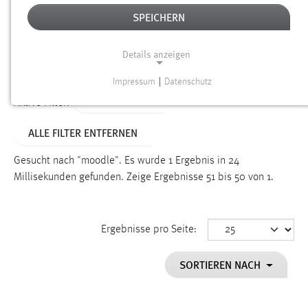
SPEICHERN
Alter
Details anzeigen
SUCHEN
Impressum
|
Datenschutz
NOTWENDIGE COOKIES
TYP: DATEIEN
Aktive Filter:
Notwendige Cookies ermöglichen grundlegende
ALLE FILTER ENTFERNEN
Funktionen und sind für die einwandfreie Funktion der
Website erforderlich.
Gesucht nach "moodle".
Es wurde 1 Ergebnis in 24
Millisekunden gefunden.
Zeige Ergebnisse 51 bis 50 von 1.
Einverständnis
Name:
cookie_consent
Ergebnisse pro Seite:
Zweck:
SORTIEREN NACH
Dieser Cookie speichert die ausgewählten Einverständnis-
Optionen des Benutzers
Cookie Laufzeit: