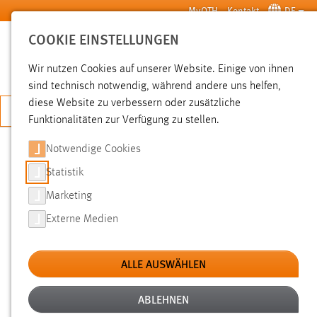
Zum Hauptinhalt springen
MyOTH
Kontakt
DE
COOKIE EINSTELLUNGEN
SUCHE
Wir nutzen Cookies auf unserer Website. Einige von ihnen
sind technisch notwendig, während andere uns helfen,
diese Website zu verbessern oder zusätzliche
JETZT BEWERBEN
Funktionalitäten zur Verfügung zu stellen.
Notwendige Cookies
SUCHE
Statistik
Marketing
FILTER
Externe Medien
Typ
ALLE AUSWÄHLEN
Erstellungsdatum
ABLEHNEN