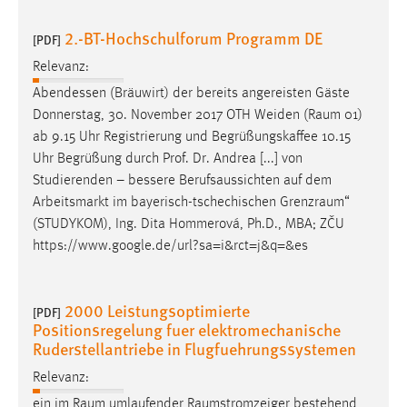
2.-BT-Hochschulforum Programm DE
[PDF]
Relevanz:
Abendessen (Bräuwirt) der bereits angereisten Gäste
Donnerstag, 30. November 2017 OTH Weiden (
Raum
01)
ab 9.15 Uhr Registrierung und Begrüßungskaffee 10.15
Uhr Begrüßung durch Prof. Dr. Andrea [...] von
Studierenden – bessere Berufsaussichten auf dem
Arbeitsmarkt im bayerisch-tschechischen
Grenzraum
“
(STUDYKOM), Ing. Dita Hommerová, Ph.D., MBA; ZČU
https://www.google.de/url?sa=i&rct=j&q=&es
2000 Leistungsoptimierte
[PDF]
Positionsregelung fuer elektromechanische
Ruderstellantriebe in Flugfuehrungssystemen
Relevanz:
ein im
Raum
umlaufender
Raumstromzeiger
bestehend