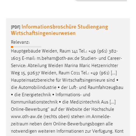
1 Jahr
Performance
Informationsbroschüre Studiengang
[PDF]
Wirtschaftsingenieurwesen
Name:
staticfilecache
Relevanz:
Hauptgebäude Weiden,
Raum
141 Tel.: +49 (961) 382-
Zweck:
1603 E-mail: m.beham@oth-aw.de Studien- und Career-
Für performante Seitenauslieferung wird in diesem Cookie
Service: Abteilung Weiden Marina Maric Hetzenrichter
gespeichert, ob man eingeloggt ist.
Weg 15, 92637 Weiden,
Raum
C011 Tel.: +49 (961) [...]
Haupteinsatzbereiche für Wirtschaftsingenieure sind •
Sprachpräferenz
die Automobilindustrie • der Luft- und
Raumfahrzeugbau
• die Energietechnik • Informations- und
Name:
Kommunikationstechnik • die Medizintechnik Aus [...]
site-language-preference
Online-Bewerbung" auf der Website der Hochschule
Zweck:
www.oth-aw.de (rechts oben) stehen im Anmelde-
Das Cookie speichert die gewählte Sprache der Website.
zeitraum
neben dem Online-Bewerbungsbogen alle
Cookie Laufzeit:
notwendigen weiteren Informationen zur Verfügung. Kont