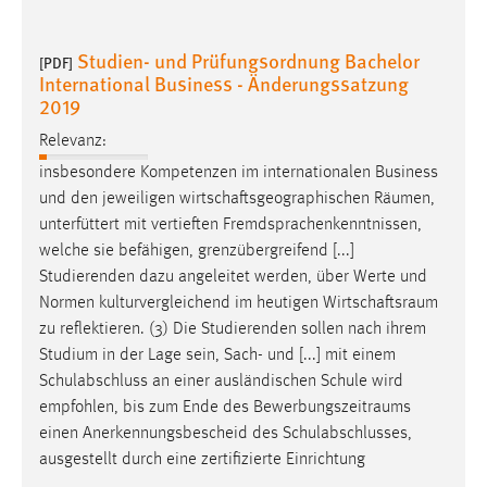
30 Tage
Studien- und Prüfungsordnung Bachelor
[PDF]
Chat
International Business - Änderungssatzung
2019
Name:
MibewSessionID, MIBEW_UserID, mibew_locale, mibew-
Relevanz:
chat-frame-style-5e9dbeb1811c0446
insbesondere Kompetenzen im internationalen Business
und den jeweiligen wirtschaftsgeographischen
Räumen
,
Zweck:
Wird benötigt um die Chatfunktion nutzen zu können.
unterfüttert mit vertieften Fremdsprachenkenntnissen,
welche sie befähigen, grenzübergreifend [...]
Cookie Laufzeit:
Studierenden dazu angeleitet werden, über Werte und
MibewSessionID, mibew-chat-frame-style-
Normen kulturvergleichend im heutigen
Wirtschaftsraum
5e9dbeb1811c0446 = Sitzungslaufzeit, mibew_locale = 3
zu reflektieren. (3) Die Studierenden sollen nach ihrem
Jahre, MIBEW_UserID = 1 Jahr
Studium in der Lage sein, Sach- und [...] mit einem
Schulabschluss an einer ausländischen Schule wird
Login
empfohlen, bis zum Ende des
Bewerbungszeitraums
einen Anerkennungsbescheid des Schulabschlusses,
Name:
ausgestellt durch eine zertifizierte Einrichtung
fe_user, be_user, be_lastLoginProvider