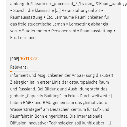
amberg.de/fileadmin/_processed_/f/b/csm_PCRaum_0abfc39a
• Sowohl die klassische [...] Veranstaltungsinhalt •
Raumausstattung
• Etc. Lernräume Räumlichkeiten für
das freie studentische Lernen • Lernsetting abhängig
von: • Studierenden • Personenzahl •
Raumausstattung
•
Etc. Lehr- und
1611322
[PDF]
Relevanz:
informiert und Möglichkeiten der Anpas- sung diskutiert.
Zielregion ist in erster Linie der osteuropäische
Raum
und Russland. Bei Bildung und Ausbildung steht das
globale „Capacity Building“ im Fokus Durch weltweite [...]
haben BMBF und BMU gemeinsam das „Initiativbüro
Wasserstrategie“ am Deutschen Zentrum für Luft- und
Raumfahrt
in Bonn eingerichtet. Die internationale
Diffusion innovativer Technologien soll künftig über [...]