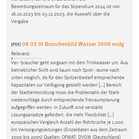
EXTERNE MEDIEN
Bewerbungszeitraum
für das Stipendium 2024 ist von
Um Inhalte von Videoplattformen und Social Media
16.10.2023 bis 03.12.2023; die Auswahl über die
Plattformen anzeigen zu können, werden von diesen
Vergabe
externen Medien Cookies gesetzt.
YouTube
08 03 10 Branchenbild Wasser 2008 endg
[PDF]
Relevanz:
Vimeo
Ver- braucher geht sorgsam mit dem Trinkwasser um. Aus
betrieblicher Sicht sind kaum noch Spiel-
räume
nach
unten möglich, da für den Spitzenbedarf entsprechende
Kapazitäten zur Verfügung gestellt werden [...] Bereich
der Stadtentwicklung muss die Problematik der Stark-
niederschläge durch entsprechende
Freiraumplanung
aufgegriffen werden. In Zukunft sind verstärkt
Lösungsansätze gefordert, die mehr Flexibilität [...]
europäischen Vergleich Anzahl der Rohrbrüche je 1.000
km Versorgungsleitungen (Einzeldaten aus dem
Zeitraum
2000 bis 2005) Quellen: OFWAT; DVGW (Deutschland)