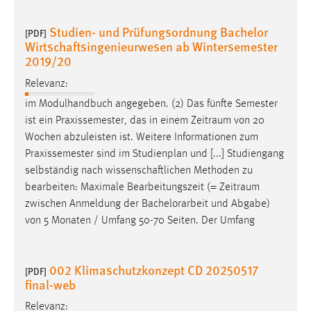
Zweck:
Dieser Cookie ist notwendig um sich an der Website
Studien- und Prüfungsordnung Bachelor
[PDF]
einloggen zu können.
Wirtschaftsingenieurwesen ab Wintersemester
2019/20
Cookie Laufzeit:
24 Stunden
Relevanz:
im Modulhandbuch angegeben. (2) Das fünfte Semester
ist ein Praxissemester, das in einem
Zeitraum
von 20
STATISTIK
Wochen abzuleisten ist. Weitere Informationen zum
Praxissemester sind im Studienplan und [...] Studiengang
Statistik Cookies erfassen Informationen anonym.
selbständig nach wissenschaftlichen Methoden zu
Diese Informationen helfen uns zu verstehen, wie
bearbeiten: Maximale Bearbeitungszeit (=
Zeitraum
unsere Besucher unsere Website nutzen.
zwischen Anmeldung der Bachelorarbeit und Abgabe)
von 5 Monaten / Umfang 50-70 Seiten. Der Umfang
Matomo
Name:
002 Klimaschutzkonzept CD 20250517
_pk_ref, _pk_cvar, _pk_id, _pk_ses
[PDF]
final-web
Zweck:
Relevanz:
Zugriffsstatistik