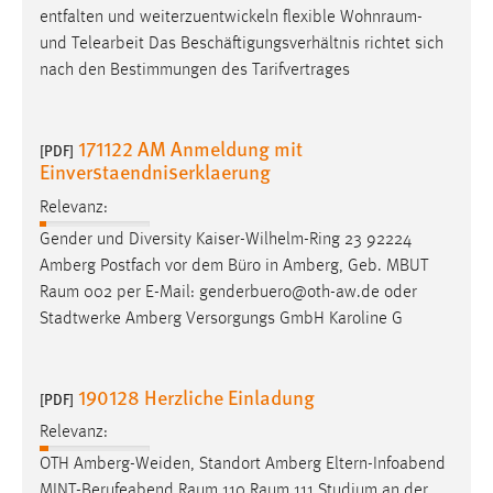
entfalten und weiterzuentwickeln flexible
Wohnraum
-
und Telearbeit Das Beschäftigungsverhältnis richtet sich
nach den Bestimmungen des Tarifvertrages
171122 AM Anmeldung mit
[PDF]
Einverstaendniserklaerung
Relevanz:
Gender und Diversity Kaiser-Wilhelm-Ring 23 92224
Amberg Postfach vor dem Büro in Amberg, Geb. MBUT
Raum
002 per E-Mail: genderbuero@oth-aw.de oder
Stadtwerke Amberg Versorgungs GmbH Karoline G
190128 Herzliche Einladung
[PDF]
Relevanz:
OTH Amberg-Weiden, Standort Amberg Eltern-Infoabend
MINT-Berufeabend
Raum
110
Raum
111 Studium an der