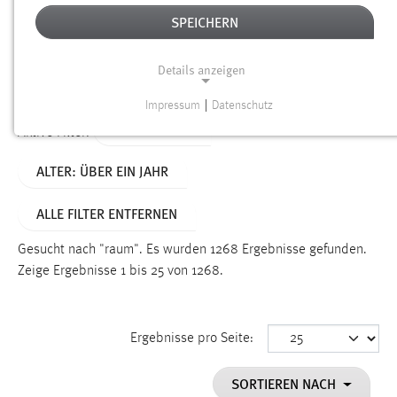
SPEICHERN
Alter
Details anzeigen
SUCHEN
Impressum
|
Datenschutz
NOTWENDIGE COOKIES
TYP: DATEIEN
Aktive Filter:
Notwendige Cookies ermöglichen grundlegende
ALTER: ÜBER EIN JAHR
Funktionen und sind für die einwandfreie Funktion der
Website erforderlich.
ALLE FILTER ENTFERNEN
Einverständnis
Gesucht nach "raum".
Es wurden 1268 Ergebnisse gefunden.
Name:
Zeige Ergebnisse 1 bis 25 von 1268.
cookie_consent
Zweck:
Ergebnisse pro Seite:
Dieser Cookie speichert die ausgewählten Einverständnis-
Optionen des Benutzers
SORTIEREN NACH
Cookie Laufzeit: