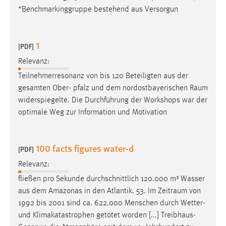
*Benchmarkinggruppe bestehend aus Versorgun
1
[PDF]
Relevanz:
Teilnehmerresonanz von bis 120 Beteiligten aus der
gesamten Ober- pfalz und dem nordostbayerischen
Raum
widerspiegelte. Die Durchführung der Workshops war der
optimale Weg zur Information und Motivation
100 facts figures water-d
[PDF]
Relevanz:
fließen pro Sekunde durchschnittlich 120.000 m³ Wasser
aus dem Amazonas in den Atlantik. 53. Im
Zeitraum
von
1992 bis 2001 sind ca. 622.000 Menschen durch Wetter-
und Klimakatastrophen getötet worden [...] Treibhaus-