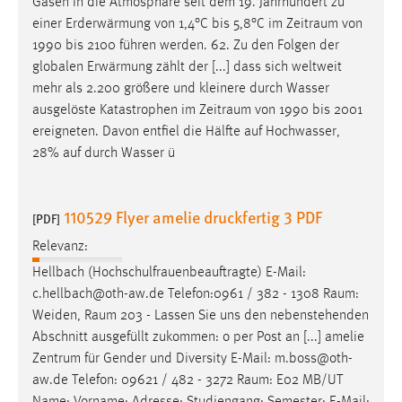
Gasen in die Atmosphäre seit dem 19. Jahrhundert zu
einer Erderwärmung von 1,4°C bis 5,8°C im
Zeitraum
von
1990 bis 2100 führen werden. 62. Zu den Folgen der
globalen Erwärmung zählt der [...] dass sich weltweit
mehr als 2.200 größere und kleinere durch Wasser
ausgelöste Katastrophen im
Zeitraum
von 1990 bis 2001
ereigneten. Davon entfiel die Hälfte auf Hochwasser,
28% auf durch Wasser ü
110529 Flyer amelie druckfertig 3 PDF
[PDF]
Relevanz:
Hellbach (Hochschulfrauenbeauftragte) E-Mail:
c.hellbach@oth-aw.de Telefon:0961 / 382 - 1308
Raum
:
Weiden,
Raum
203 - Lassen Sie uns den nebenstehenden
Abschnitt ausgefüllt zukommen: o per Post an [...] amelie
Zentrum für Gender und Diversity E-Mail: m.boss@oth-
aw.de Telefon: 09621 / 482 - 3272
Raum
: E02 MB/UT
Name: Vorname: Adresse: Studiengang: Semester: E-Mail: