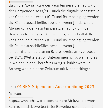
durch die Ab- senkung der
Raumtemperaturen
auf 19°C in
Cookie Laufzeit:
der Heizperiode 2022/23. Durch die digitale Schnittstelle
Max. 13 Monate
von Gebäudeleittechnik (GLT) und
Raumbelegung
werden
die
Räume
ausschließlich beheizt, wenn [...] durch die
Ab- senkung der
Raumtemperaturen
auf 19°C in der
MARKETING
Heizperiode 2022/23. Durch die digitale Schnittstelle
von Gebäudeleittechnik (GLT) und
Raumbelegung
werden
Marketing Cookies werden von Drittanbietern
die
Räume
ausschließlich beheizt, wenn [...]
verwendet, um personalisierte Werbung anzuzeigen.
Jahresmitteltemperatur im
Referenzzeitraum
1971-2000
Sie tun dies, indem sie Besucher über Websites
bei 8,1°C (Wetterstation Unterammersricht), während es
hinweg verfolgen.
in Weiden in der Oberpfalz um 0,3°C kühler war2. In
Google Ads
Amberg war in diesem
Zeitraum
mit Niederschlägen
Name:
_gcl_au
01 BHS-Stipendium-Ausschreibung 2023
[PDF]
Anbieter:
Relevanz:
Google Ireland Limited
https://www.bhs-world.com/karriere Ab bzw. bis wann
kann ich mich bewerben? Der
Bewerbungszeitraum
für
Zweck: