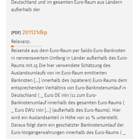
Deutschland und im gesamten
Euro-Raum
aus Ländern
außerhalb der
201121dkp
[PDF]
Relevanz:
Reisende aus dem
Euro-Raum
per Saldo Euro-Banknoten
in nennenswertem Umfang in Länder außerhalb des
Euro-
Raums
mit.15 Die hier verwendete Schätzung des
Auslandsumlaufs von im
Euro-Raum
emittierten
Banknoten [...] innerhalb des (späteren)
Euro-Raums
dem
entsprechenden Verhältnis von Euro-Banknotenumlauf in
Deutschland ( _ Euro DE inln )11 zum Euro-
Banknotenumlauf innerhalb des gesamten
Euro-Raums
(
_ Euro EWU inln [...] (außerhalb des
Euro-Raums
). Hier
wird ein Auslandsanteil in Höhe von 10 % unterstellt.
Daraus folgt dann ein geschätzter Banknotenumlauf der
Euro-Vorgängerwährungen innerhalb des
Euro-Raums
( _