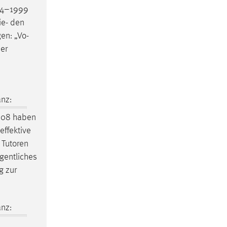
94–1999
ie- den
en: „Vo-
der
nz:
08 haben
effektive
 Tutoren
gentliches
g zur
nz: