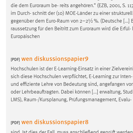
die dem
Euroraum
be- reits angehören.“ (EZB, 2001, S. 11
im Durch- schnitt der (10) MOE-Länder zu einer strukturell
gegenüber dem
Euro-Raum
von 2–2½ %. (Deutsche [...]
raussetzung für den Beitritt zum
Euroraum
wird die Erfül-
Europäischen
wen diskussionspapier9
[PDF]
Hochschulen ist der E-Learning-Einsatz in einer Zielvere
sich diese Hochschulen verpflichtet, E-Learning zur Inten- 
und effiziente Lehre von Bedeutung sind, angefangen vo
oder Lehrbeauftragten. Dabei können [...] erwaltung, St
LMS),
Raum-/Kursplanung
, Prüfungsmanagement, Evalu- a
wen diskussionspapier8
[PDF]
sind. Ist dies der Fall, muss anschließend geprüft werd