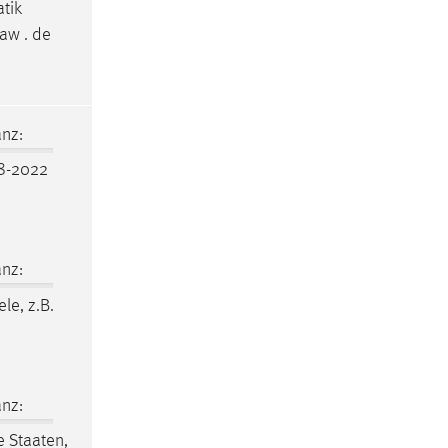
atik
aw . de
nz:
8-2022
nz:
ele, z.B.
nz:
 Staaten,