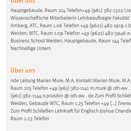
in diesem Cookie gespeichert, ob man
Hauptgebäude,
Raum
214 Telefon+49 (961) 382-1322 l.r
eingeloggt ist.
Wissenschaftliche Mitarbeiterin Lehrbeauftragte Fakultä
Amberg, ATC,
Raum
1.06 Telefon +49 (9621) 482-1919 c.b
Sprachpräferenz
Weiden, WTC,
Raum
1.09 Telefon +49 (9621) 482-3946 w [
Name:
site-language-preference
Business School Weiden, Hauptgebäude,
Raum
144 Telef
Nachhaltige Untern
Zweck:
Das Cookie speichert die gewählte
Sprache der Website.
Cookie Laufzeit:
Über uns
30 Tage
nde Leitung Marian Mure, M.A. Kontakt Marian Mure, M
Chat
Raum
105 Telefon +49 (961) 382-1141 m.mure @ oth-aw . 
(961) 382-1144 o.prusikin @ oth-aw . de Zum Profil Schli
Name:
MibewSessionID, MIBEW_UserID,
Weiden, Gebäude WTC,
Raum
1.25 Telefon +49 [...] (Verw
mibew_locale, mibew-chat-frame-style-
5e9dbeb1811c0446
Zum Profil Schließen Lehrkraft für Englisch Joshua Cha
Raum
1.23 Telefon
Zweck:
Wird benötigt um die Chatfunktion
nutzen zu können.