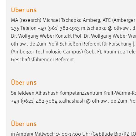
Cookie Laufzeit:
Über uns
MibewSessionID, mibew-chat-frame-
style-5e9dbeb1811c0446 =
Sitzungslaufzeit, mibew_locale = 3
MA (research) Michael Tschapka Amberg, ATC (Amberger
Jahre, MIBEW_UserID = 1 Jahr
1.35 Telefon +49 (961) 382-1913 m.tschapka @ oth-aw . de
Dr. Wolfgang Weber Kontakt Prof. Dr. Wolfgang Weber W
Login
oth-aw . de Zum Profil Schließen Referent für Forschung 
(Amberger Technologie-Campus) (Geb. F),
Raum
102 Tele
Name:
fe_user, be_user, be_lastLoginProvider
Geschäftsführender Referent
Zweck:
Dieser Cookie ist notwendig um sich an
der Website einloggen zu können.
Über uns
Cookie Laufzeit:
24 Stunden
Seifeldeen Alhashash Kompetenzzentrum Kraft-Wärme-K
+49 (9621) 482-3084 s.alhashash @ oth-aw . de Zum Prof
STATISTIK
Statistik Cookies erfassen Informationen anonym.
Über uns
Diese Informationen helfen uns zu verstehen, wie
in Amberg Mittwoch 15:00-17:00 Uhr (Gebäude Bib/RZ I.
unsere Besucher unsere Website nutzen.