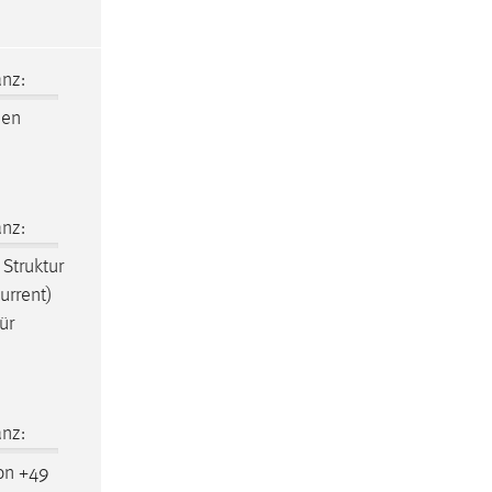
nz:
den
nz:
 Struktur
urrent)
ür
nz:
on +49