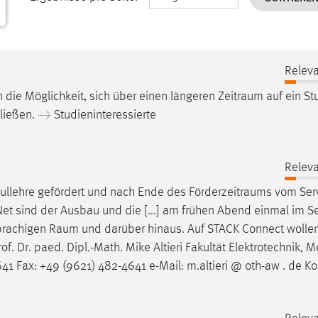
Releva
die Möglichkeit, sich über einen längeren
Zeitraum
auf ein S
ließen. → Studieninteressierte
Releva
hullehre gefördert und nach Ende des
Förderzeitraums
vom Serv
Net sind der Ausbau und die [...] am frühen Abend einmal im S
sprachigen
Raum
und darüber hinaus. Auf STACK Connect wollen
of. Dr. paed. Dipl.-Math. Mike Altieri Fakultät Elektrotechnik, 
1 Fax: +49 (9621) 482-4641 e-Mail: m.altieri @ oth-aw . de Ko