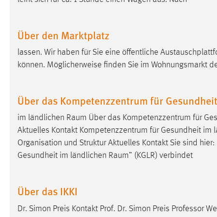
Anbieter:
Google Ireland Limited
Zweck:
Conversion-Tracking
Über den Marktplatz
Cookie Laufzeit:
3 Monate
lassen. Wir haben für Sie eine öffentliche Austauschplat
können. Möglicherweise finden Sie im Wohnungsmarkt d
Facebook Pixel
Name:
_fbp
Über das Kompetenzzentrum für Gesundheit
Anbieter:
Facebook
im ländlichen
Raum
Über das Kompetenzzentrum für Ges
Aktuelles Kontakt Kompetenzzentrum für Gesundheit im 
Zweck:
Conversion-Tracking
Organisation und Struktur Aktuelles Kontakt Sie sind hi
Cookie Laufzeit:
3 Monate
Gesundheit im ländlichen
Raum
” (KGLR) verbindet
EXTERNE MEDIEN
Über das IKKI
Um Inhalte von Videoplattformen und Social Media
Dr. Simon Preis Kontakt Prof. Dr. Simon Preis Professo
Plattformen anzeigen zu können, werden von diesen