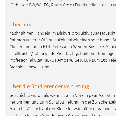
(Gebäude BW/WI, EG,
Raum
C010) Für aktuelle Infos zu 
Matomo
Name:
_pk_ref, _pk_cvar, _pk_id, _pk_ses
Über uns
Zweck:
Zugriffsstatistik
nachhaltigen Handeln im Diskurs produktiv ausgetausch
Rahmen unserer Öffentlichkeitsarbeit einen sehr hohen Ste
Cookie Laufzeit:
Max. 13 Monate
Clustersprecherin ETN Professorin Weiden Business Sch
c.hellbach @ oth-aw . de Prof. Dr.-Ing. Burkhard Berninge
Professor Fakultät MB/UT Amberg, Geb. D,
Raum
159 Tel
MARKETING
Brechler Umwelt- und
Marketing Cookies werden von Drittanbietern
verwendet, um personalisierte Werbung anzuzeigen.
Sie tun dies, indem sie Besucher über Websites
Über die Studierendenvertretung
hinweg verfolgen.
Geschichte wurde als wahr erzählt: Vor ein paar Monaten 
Google Ads
genommen und zum Schafott geführt. In der Zwischenzeit 
Mann tatsächlich auf der Stelle tot war, hätte er gar nich
Name:
_gcl_au
leiht sich für ca. 1 Stunde einen Wagen aus. Nach