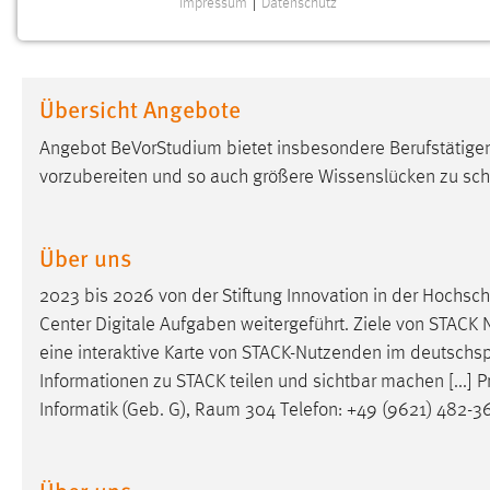
Impressum
|
Datenschutz
NOTWENDIGE COOKIES
Notwendige Cookies ermöglichen grundlegende
Funktionen und sind für die einwandfreie Funktion der
Übersicht Angebote
Website erforderlich.
Angebot BeVorStudium bietet insbesondere Berufstätigen 
Einverständnis
vorzubereiten und so auch größere Wissenslücken zu sch
Name:
cookie_consent
Zweck:
Dieser Cookie speichert die
Über uns
ausgewählten Einverständnis-Optionen
des Benutzers
2023 bis 2026 von der Stiftung Innovation in der Hochsc
Center Digitale Aufgaben weitergeführt. Ziele von STACK 
Cookie Laufzeit:
1 Jahr
eine interaktive Karte von STACK-Nutzenden im deutsch
Informationen zu STACK teilen und sichtbar machen [...] Pr
Performance
Informatik (Geb. G),
Raum
304 Telefon: +49 (9621) 482-364
Name:
staticfilecache
Über uns
Zweck:
Für performante Seitenauslieferung wird