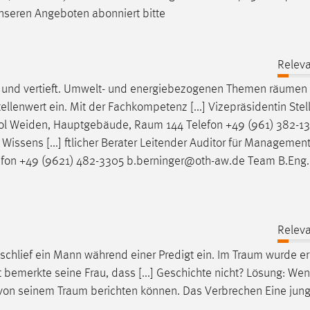
unseren Angeboten abonniert bitte
Releva
t und vertieft. Umwelt- und energiebezogenen Themen
räumen
llenwert ein. Mit der Fachkompetenz [...] Vizepräsidentin Stell
ool Weiden, Hauptgebäude,
Raum
144 Telefon +49 (961) 382-1
r Wissens [...] ftlicher Berater Leitender Auditor für Manageme
efon +49 (9621) 482-3305 b.berninger@oth-aw.de Team B.Eng.
Releva
schlief ein Mann während einer Predigt ein. Im
Traum
wurde er
bemerkte seine Frau, dass [...] Geschichte nicht? Lösung: Wen
t von seinem
Traum
berichten können. Das Verbrechen Eine jung