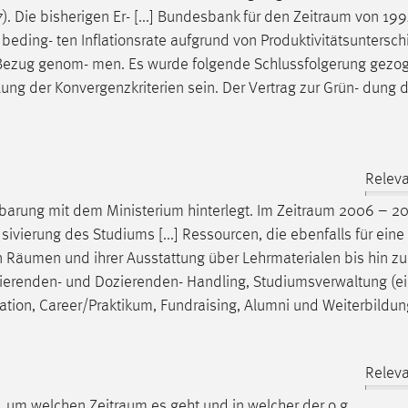
7). Die bisherigen Er- [...] Bundesbank für den
Zeitraum
von 19
 beding- ten Inflationsrate aufgrund von Produktivitätsuntersch
 Bezug genom- men. Es wurde folgende Schlussfolgerung gezog
 lung der Konvergenzkriterien sein. Der Vertrag zur Grün- dung 
Releva
inbarung mit dem Ministerium hinterlegt. Im
Zeitraum
2006 – 20
sivierung des Studiums [...] Ressourcen, die ebenfalls für eine 
n
Räumen
und ihrer Ausstattung über Lehrmaterialen bis hin zu
udierenden- und Dozierenden- Handling, Studiumsverwaltung (ei
tion, Career/Praktikum, Fundraising, Alumni und Weiterbildun
Releva
en, um welchen
Zeitraum
es geht und in welcher der o.g.