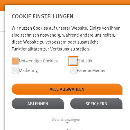
Zum Hauptinhalt springen
COOKIE EINSTELLUNGEN
Wir nutzen Cookies auf unserer Website. Einige von ihnen
sind technisch notwendig, während andere uns helfen,
diese Website zu verbessern oder zusätzliche
SUCHE
Funktionalitäten zur Verfügung zu stellen.
Notwendige Cookies
Statistik
Marketing
Externe Medien
ALLE AUSWÄHLEN
ALTER: ÜBER EIN JAHR
ALLE FILTER EN
Aktive Filter:
ABLEHNEN
SPEICHERN
Gesucht nach "raum".
Es wurden 1860 Ergebnisse gefunde
Details anzeigen