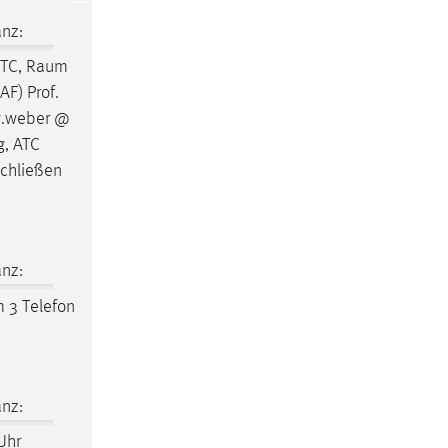
nz:
WTC,
Raum
AF) Prof.
w.weber @
g, ATC
Schließen
nz:
m
3 Telefon
nz:
Uhr