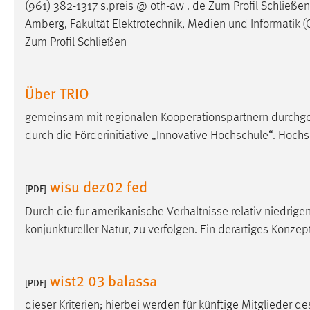
(961) 382-1317 s.preis @ oth-aw . de Zum Profil Schließen 
externen Medien Cookies gesetzt.
Amberg, Fakultät Elektrotechnik, Medien und Informatik (
Zum Profil Schließen
YouTube
Über TRIO
Vimeo
gemeinsam mit regionalen Kooperationspartnern durchgefu
durch die Förderinitiative „Innovative Hochschule“. Hoch
wisu dez02 fed
[PDF]
Durch die für amerikanische Verhältnisse relativ niedrige
konjunktureller Natur, zu verfolgen. Ein derartiges Konzep
wist2 03 balassa
[PDF]
dieser Kriterien; hierbei werden für künftige Mitglieder d