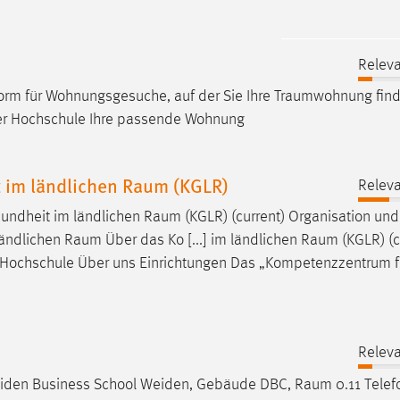
Releva
tform für Wohnungsgesuche, auf der Sie Ihre
Traumwohnung
fin
er Hochschule Ihre passende Wohnung
 im ländlichen Raum (KGLR)
Releva
undheit im ländlichen
Raum
(KGLR) (current) Organisation und
ländlichen
Raum
Über das Ko [...] im ländlichen
Raum
(KGLR) (c
er: Hochschule Über uns Einrichtungen Das „Kompetenzzentrum f
Releva
r Weiden Business School Weiden, Gebäude DBC,
Raum
0.11 Telef