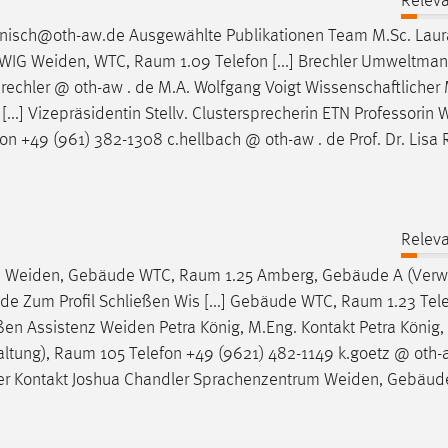
Releva
anisch@oth-aw.de Ausgewählte Publikationen Team M.Sc. Laura
t WIG Weiden, WTC,
Raum
1.09 Telefon [...] Brechler Umweltm
rechler @ oth-aw . de M.A. Wolfgang Voigt Wissenschaftlicher 
...] Vizepräsidentin Stellv. Clustersprecherin ETN Professorin
on +49 (961) 382-1308 c.hellbach @ oth-aw . de Prof. Dr. Lisa
Releva
.A. Weiden, Gebäude WTC,
Raum
1.25 Amberg, Gebäude A (Verwa
de Zum Profil Schließen Wis [...] Gebäude WTC,
Raum
1.23 Tel
eßen Assistenz Weiden Petra König, M.Eng. Kontakt Petra König,
altung),
Raum
105 Telefon +49 (9621) 482-1149 k.goetz @ oth-
ndler Kontakt Joshua Chandler Sprachenzentrum Weiden, Gebäu