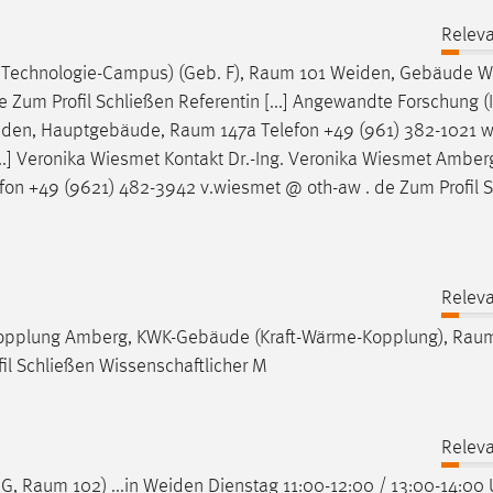
Releva
 Technologie-Campus) (Geb. F),
Raum
101 Weiden, Gebäude 
 Zum Profil Schließen Referentin [...] Angewandte Forschung (I
eiden, Hauptgebäude,
Raum
147a Telefon +49 (961) 382-1021 
[...] Veronika Wiesmet Kontakt Dr.-Ing. Veronika Wiesmet Amber
fon +49 (9621) 482-3942 v.wiesmet @ oth-aw . de Zum Profil 
Releva
opplung Amberg, KWK-Gebäude (Kraft-Wärme-Kopplung),
Rau
il Schließen Wissenschaftlicher M
Releva
OG,
Raum
102) ...in Weiden Dienstag 11:00-12:00 / 13:00-14:00 