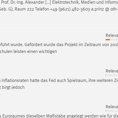
Prof. Dr.-Ing. Alexander [...] Elektrotechnik, Medien und Inform
Geb. G),
Raum
222 Telefon +49 (9621) 482-3603 a.prinz @ oth-
Releva
̈hrt wurde. Gefördert wurde das Projekt im
Zeitraum
von 201
schulen leisten einen wichtigen
Releva
n Inflationsraten hatte das Fed auch
Spielraum
, ihre weiteren Zi
t birgt jedoch
Releva
es
Euroraumes
dieselben Maßstäbe angelegt werden wie für die