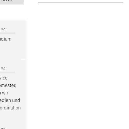
nz:
tudium
nz:
ice-
emester,
 wir
Medien und
ordination