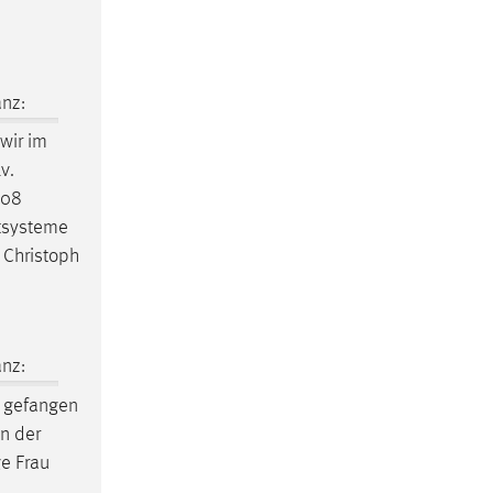
nz:
wir im
v.
308
ntsysteme
 Christoph
nz:
 gefangen
n der
e Frau