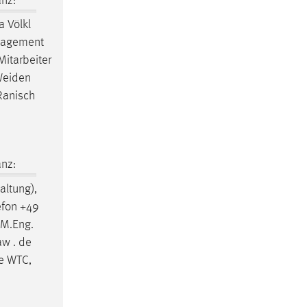
nz:
 Völkl
anagement
Mitarbeiter
 Weiden
 Ranisch
nz:
ltung),
efon +49
 M.Eng.
aw . de
de WTC,