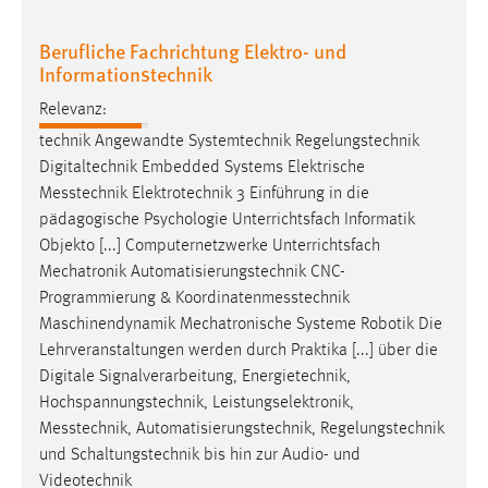
30 Tage
Berufliche Fachrichtung Elektro- und
Chat
Informationstechnik
Relevanz:
Name:
MibewSessionID, MIBEW_UserID, mibew_locale, mibew-
technik Angewandte Systemtechnik Regelungstechnik
chat-frame-style-5e9dbeb1811c0446
Digitaltechnik Embedded Systems Elektrische
Messtechnik
Elektrotechnik 3 Einführung in die
Zweck:
pädagogische Psychologie Unterrichtsfach Informatik
Wird benötigt um die Chatfunktion nutzen zu können.
Objekto [...] Computernetzwerke Unterrichtsfach
Cookie Laufzeit:
Mechatronik Automatisierungstechnik CNC-
MibewSessionID, mibew-chat-frame-style-
Programmierung &
Koordinatenmesstechnik
5e9dbeb1811c0446 = Sitzungslaufzeit, mibew_locale = 3
Maschinendynamik Mechatronische Systeme Robotik Die
Jahre, MIBEW_UserID = 1 Jahr
Lehrveranstaltungen werden durch Praktika [...] über die
Digitale Signalverarbeitung, Energietechnik,
Login
Hochspannungstechnik, Leistungselektronik,
Messtechnik
, Automatisierungstechnik, Regelungstechnik
Name:
und Schaltungstechnik bis hin zur Audio- und
fe_user, be_user, be_lastLoginProvider
Videotechnik