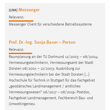
1 Jahr
Messenger
[LINK]
Relevanz:
Performance
Messenger
Client für verschiedene Betriebssysteme
Name:
staticfilecache
Prof. Dr.-Ing. Sonja Bauer – Person
Zweck:
Für performante Seitenauslieferung wird in diesem Cookie
Relevanz:
gespeichert, ob man eingeloggt ist.
Raumplanung an der TU Dortmund 12/2003 – 08/2004:
Vermessungstechnikerin
,
Vermessungsamt
der Stadt
Sprachpräferenz
Dorsten 08/2001 – 12/2003: Ausbildung zur
Vermessungstechnikerin
bei der Stadt Dorsten [...]
Name:
Hochschule für Technik in Stuttgart für das Fachgebiet
site-language-preference
„geodätisches Landmanagement / amtliches
Zweck:
Vermessungswesen
“ 06/2017 – 08/2019: Postdoc,
Das Cookie speichert die gewählte Sprache der Website.
Fachgebiet Landmanagement, Fachbereich Bau- und
Umweltingenieu
Cookie Laufzeit: