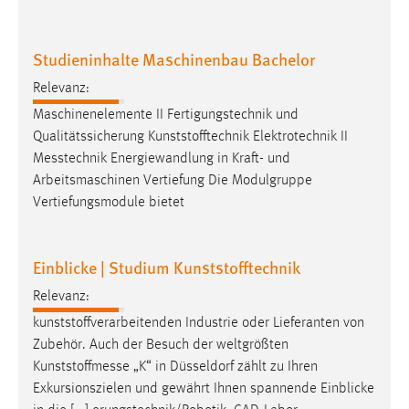
Zweck:
Dieser Cookie ist notwendig um sich an der Website
Studieninhalte Maschinenbau Bachelor
einloggen zu können.
Cookie Laufzeit:
Relevanz:
24 Stunden
Maschinenelemente II Fertigungstechnik und
Qualitätssicherung Kunststofftechnik Elektrotechnik II
Messtechnik
Energiewandlung in Kraft- und
STATISTIK
Arbeitsmaschinen Vertiefung Die Modulgruppe
Vertiefungsmodule bietet
Statistik Cookies erfassen Informationen anonym.
Diese Informationen helfen uns zu verstehen, wie
unsere Besucher unsere Website nutzen.
Einblicke | Studium Kunststofftechnik
Matomo
Relevanz:
kunststoffverarbeitenden Industrie oder Lieferanten von
Name:
Zubehör. Auch der Besuch der weltgrößten
_pk_ref, _pk_cvar, _pk_id, _pk_ses
Kunststoffmesse
„K“ in Düsseldorf zählt zu Ihren
Zweck:
Exkursionszielen und gewährt Ihnen spannende Einblicke
Zugriffsstatistik