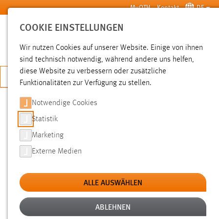
Zum Hauptinhalt springen
MyOTH
Kontakt
DE
COOKIE EINSTELLUNGEN
SUCHE
Wir nutzen Cookies auf unserer Website. Einige von ihnen
sind technisch notwendig, während andere uns helfen,
diese Website zu verbessern oder zusätzliche
JETZT BEWERBEN
Funktionalitäten zur Verfügung zu stellen.
Notwendige Cookies
SUCHE
Statistik
Marketing
FILTER
Externe Medien
Typ
ALLE AUSWÄHLEN
Erstellungsdatum
ABLEHNEN