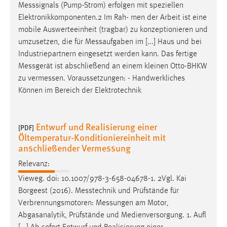
EXTERNE MEDIEN
Messsignals
(Pump-Strom) erfolgen mit speziellen
Elektronikkomponenten.2 Im Rah- men der Arbeit ist eine
Um Inhalte von Videoplattformen und Social Media
mobile Auswerteeinheit (tragbar) zu konzeptionieren und
Plattformen anzeigen zu können, werden von diesen
umzusetzen, die für
Messaufgaben
im [...] Haus und bei
externen Medien Cookies gesetzt.
Industriepartnern eingesetzt werden kann. Das fertige
Messgerät
ist abschließend an einem kleinen Otto-BHKW
YouTube
zu
vermessen
. Voraussetzungen: - Handwerkliches
Können im Bereich der Elektrotechnik
Vimeo
Entwurf und Realisierung einer
[PDF]
Öltemperatur-Konditioniereinheit mit
anschließender Vermessung
Relevanz:
Vieweg. doi: 10.1007/978-3-658-04678-1. 2Vgl. Kai
Borgeest (2016).
Messtechnik
und Prüfstände für
Verbrennungsmotoren:
Messungen
am Motor,
Abgasanalytik, Prüfstände und Medienversorgung. 1. Aufl