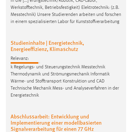
in die [...] erungstechnik/Robotik, CAD-Labor,
Werkstofftechnik, Betriebsfestigkeit) Elektrotechnik: (z.B.
Cookie Laufzeit:
Messtechnik
) Unsere Studierenden arbeiten und forschen
Max. 13 Monate
in einem spezialisierten Labor für Kunststoffverarbeitung
MARKETING
Studieninhalte | Energietechnik,
Energieeffizienz, Klimaschutz
Marketing Cookies werden von Drittanbietern
verwendet, um personalisierte Werbung anzuzeigen.
Relevanz:
Sie tun dies, indem sie Besucher über Websites
k Regelungs- und Steuerungstechnik
Messtechnik
hinweg verfolgen.
Thermodynamik und Strömungsmechanik Informatik
Wärme- und Stofftransport Konstruktion und CAD
Google Ads
Technische Mechanik
Mess
- und Analyseverfahren in der
Energietechnik
Name:
_gcl_au
Anbieter:
Abschlussarbeit: Entwicklung und
Google Ireland Limited
Implementierung einer modellbasierten
Signalverarbeitung für einen 77 GHz
Zweck: