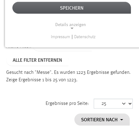
SPEICHERN
Alter
Details anzeigen
SUCHEN
Impressum
|
Datenschutz
NOTWENDIGE COOKIES
ALTER: ÜBER EIN JAHR
Aktive Filter:
Notwendige Cookies ermöglichen grundlegende
ALLE FILTER ENTFERNEN
Funktionen und sind für die einwandfreie Funktion der
Website erforderlich.
Gesucht nach "Messe".
Es wurden 1223 Ergebnisse gefunden.
Zeige Ergebnisse 1 bis 25 von 1223.
Einverständnis
Name:
cookie_consent
Ergebnisse pro Seite:
Zweck:
SORTIEREN NACH
Dieser Cookie speichert die ausgewählten Einverständnis-
Optionen des Benutzers
Cookie Laufzeit: