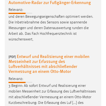
Automotive-Radar zur Fußgänger-Erkennung
Conversion-Tracking
Relevanz:
Cookie Laufzeit:
und deren Bewegungseigenschaften optimiert werden.
3 Monate
Die Inbetriebnahme des Sensors sowie spannende
Messungen
und deren Datenauswertung runden die
Facebook Pixel
Arbeit ab. Das Fach Hochfrequenztechnik ist
wünschenswert,
Name:
_fbp
Entwurf und Realisierung einer mobilen
Anbieter:
[PDF]
Messeinheit zur Erfassung des
Facebook
Luftverhältnisses mit abschließender
Zweck:
Vermessung an einem Otto-Motor
Conversion-Tracking
Relevanz:
Cookie Laufzeit:
3 Beginn: Ab sofort Entwurf und Realisierung einer
3 Monate
mobilen
Messeinheit
zur Erfassung des Luftverhältnisses
mit abschließender
Vermessung
an einem Otto-Motor
Kurzbeschreibung: Die Erfassung des Luf [...] des