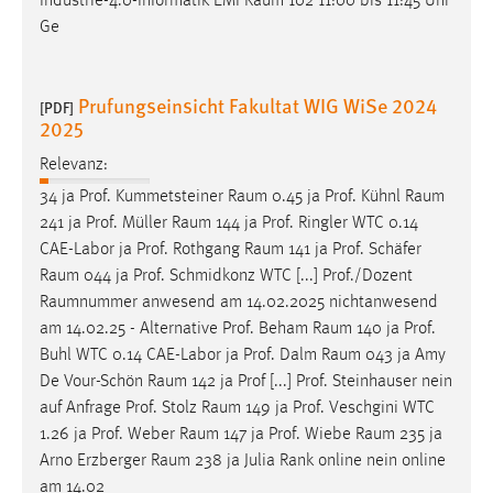
Industrie-4.0-Informatik EMI
Raum
102 11:00 bis 11:45 Uhr
Ge
Prufungseinsicht Fakultat WIG WiSe 2024
[PDF]
2025
Relevanz:
34 ja Prof. Kummetsteiner
Raum
0.45 ja Prof. Kühnl
Raum
241 ja Prof. Müller
Raum
144 ja Prof. Ringler WTC 0.14
CAE-Labor ja Prof. Rothgang
Raum
141 ja Prof. Schäfer
Raum
044 ja Prof. Schmidkonz WTC [...] Prof./Dozent
Raumnummer
anwesend am 14.02.2025 nichtanwesend
am 14.02.25 - Alternative Prof. Beham
Raum
140 ja Prof.
Buhl WTC 0.14 CAE-Labor ja Prof. Dalm
Raum
043 ja Amy
De Vour-Schön
Raum
142 ja Prof [...] Prof. Steinhauser nein
auf Anfrage Prof. Stolz
Raum
149 ja Prof. Veschgini WTC
1.26 ja Prof. Weber
Raum
147 ja Prof. Wiebe
Raum
235 ja
Arno Erzberger
Raum
238 ja Julia Rank online nein online
am 14.02