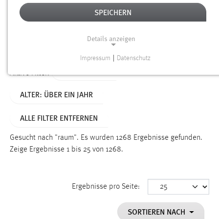
SPEICHERN
Alter
Details anzeigen
SUCHEN
Impressum
|
Datenschutz
NOTWENDIGE COOKIES
TYP: DATEIEN
Aktive Filter:
Notwendige Cookies ermöglichen grundlegende
ALTER: ÜBER EIN JAHR
Funktionen und sind für die einwandfreie Funktion der
Website erforderlich.
ALLE FILTER ENTFERNEN
Einverständnis
Gesucht nach "raum".
Es wurden 1268 Ergebnisse gefunden.
Name:
Zeige Ergebnisse 1 bis 25 von 1268.
cookie_consent
Zweck:
Ergebnisse pro Seite:
Dieser Cookie speichert die ausgewählten Einverständnis-
Optionen des Benutzers
SORTIEREN NACH
Cookie Laufzeit: