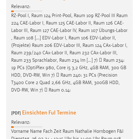
Relevanz:
RZ-Pool I,
Raum
124 Print-Pool,
Raum
109 RZ-Pool III
Raum
224 CAE-Labor I,
Raum
125 CAE-Labor II,
Raum
126 CAE-
Labor III,
Raum
127 CAE-Labor IV,
Raum
107 Übungs-Labor
,
Raum
108 [...] EDV-Labor I,
Raum
106 EDV-Labor II,
(Projekte)
Raum
206 EDV-Labor III,
Raum
124 CAx-Labor I,
Raum
239/240 CAx-Labor II,
Raum
232 CAx-Labor III,
Raum
233 Sprachlabor,
Raum
234 Im [...] 7) 
Raum
234:
19 PCs (OptiPlex 980, Core i5 3,2 GHz, 4GB RAM, 300 GB
HDD, DVD-RW, Win 7) 
Raum
240: 31 PCs (Precision
T3400 Core 2 Quad 2,66 GHz, 4GB RAM, 300GB HDD,
DVD-RW, Win 7) 
Raum
0.14:
Einsichten FuI Termine
[PDF]
Relevanz:
Vorname Name Fach Zeit
Raum
Nathalie Hornbogen F&I
Dienstag, 26.03.24 - 13:15 Uhr bis 14:00 Uhr
Raum
018