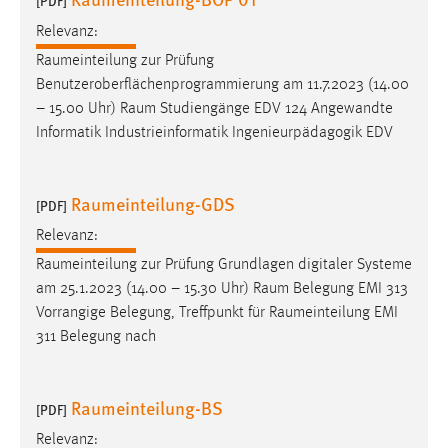
[PDF]
30 Tage
Relevanz:
Raumeinteilung
zur Prüfung
Chat
Benutzeroberflächenprogrammierung am 11.7.2023 (14.00
Name:
– 15.00 Uhr)
Raum
Studiengänge EDV 124 Angewandte
MibewSessionID, MIBEW_UserID, mibew_locale, mibew-
Informatik Industrieinformatik Ingenieurpädagogik EDV
chat-frame-style-5e9dbeb1811c0446
Zweck:
Raumeinteilung-GDS
[PDF]
Wird benötigt um die Chatfunktion nutzen zu können.
Relevanz:
Cookie Laufzeit:
Raumeinteilung
zur Prüfung Grundlagen digitaler Systeme
MibewSessionID, mibew-chat-frame-style-
5e9dbeb1811c0446 = Sitzungslaufzeit, mibew_locale = 3
am 25.1.2023 (14.00 – 15.30 Uhr)
Raum
Belegung EMI 313
Jahre, MIBEW_UserID = 1 Jahr
Vorrangige Belegung, Treffpunkt für
Raumeinteilung
EMI
311 Belegung nach
Login
Raumeinteilung-BS
Name:
[PDF]
fe_user, be_user, be_lastLoginProvider
Relevanz: