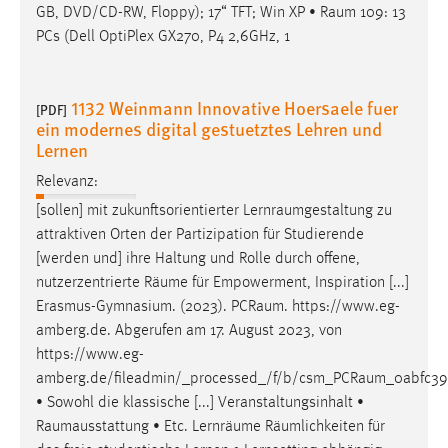
GB, DVD/CD-RW, Floppy); 17“ TFT; Win XP •
Raum
109: 13
PCs (Dell OptiPlex GX270, P4 2,6GHz, 1
1132 Weinmann Innovative Hoersaele fuer
[PDF]
ein modernes digital gestuetztes Lehren und
Lernen
Relevanz:
[sollen] mit zukunftsorientierter
Lernraumgestaltung
zu
attraktiven Orten der Partizipation für Studierende
[werden und] ihre Haltung und Rolle durch offene,
nutzerzentrierte
Räume
für Empowerment, Inspiration [...]
Erasmus-Gymnasium. (2023).
PCRaum
. https://www.eg-
amberg.de. Abgerufen am 17. August 2023, von
https://www.eg-
amberg.de/fileadmin/_processed_/f/b/csm_PCRaum_0abfc39a
• Sowohl die klassische [...] Veranstaltungsinhalt •
Raumausstattung
• Etc. Lernräume Räumlichkeiten für