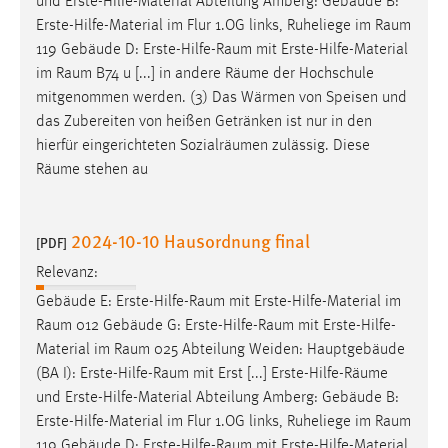
und Erste-Hilfe-Material Abteilung Amberg: Gebäude B:
Erste-Hilfe-Material im Flur 1.OG links, Ruheliege im
Raum
119 Gebäude D:
Erste-Hilfe-Raum
mit Erste-Hilfe-Material
im
Raum
B74 u [...] in andere
Räume
der Hochschule
mitgenommen werden. (3) Das Wärmen von Speisen und
das Zubereiten von heißen Getränken ist nur in den
hierfür eingerichteten Sozialräumen zulässig. Diese
Räume
stehen au
2024-10-10 Hausordnung final
[PDF]
Relevanz:
Gebäude E:
Erste-Hilfe-Raum
mit Erste-Hilfe-Material im
Raum
012 Gebäude G:
Erste-Hilfe-Raum
mit Erste-Hilfe-
Material im
Raum
025 Abteilung Weiden: Hauptgebäude
(BA I):
Erste-Hilfe-Raum
mit Erst [...] Erste-Hilfe-
Räume
und Erste-Hilfe-Material Abteilung Amberg: Gebäude B:
Erste-Hilfe-Material im Flur 1.OG links, Ruheliege im
Raum
119 Gebäude D:
Erste-Hilfe-Raum
mit Erste-Hilfe-Material