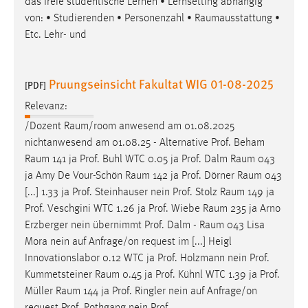
das freie studentische Lernen • Lernsetting abhängig
von: • Studierenden • Personenzahl •
Raumausstattung
•
Etc. Lehr- und
Pruungseinsicht Fakultat WIG 01-08-2025
[PDF]
Relevanz:
/Dozent
Raum/room
anwesend am 01.08.2025
nichtanwesend am 01.08.25 - Alternative Prof. Beham
Raum
141 ja Prof. Buhl WTC 0.05 ja Prof. Dalm
Raum
043
ja Amy De Vour-Schön
Raum
142 ja Prof. Dörner
Raum
043
[...] 1.33 ja Prof. Steinhauser nein Prof. Stolz
Raum
149 ja
Prof. Veschgini WTC 1.26 ja Prof. Wiebe
Raum
235 ja Arno
Erzberger nein übernimmt Prof. Dalm -
Raum
043 Lisa
Mora nein auf Anfrage/on request im [...] Heigl
Innovationslabor 0.12 WTC ja Prof. Holzmann nein Prof.
Kummetsteiner
Raum
0.45 ja Prof. Kühnl WTC 1.39 ja Prof.
Müller
Raum
144 ja Prof. Ringler nein auf Anfrage/on
request Prof. Rothgang nein Prof