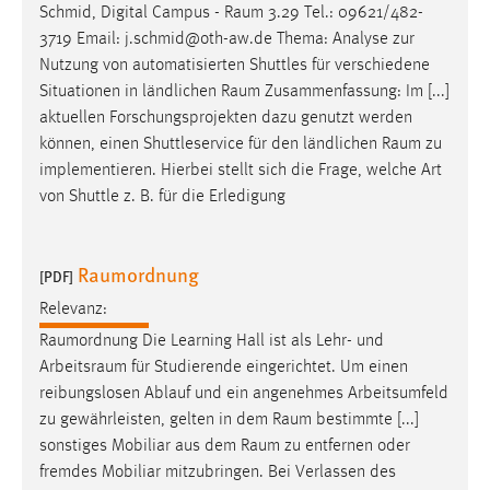
Schmid, Digital Campus -
Raum
3.29 Tel.: 09621/482-
Conversion-Tracking
3719 Email: j.schmid@oth-aw.de Thema: Analyse zur
Cookie Laufzeit:
Nutzung von automatisierten Shuttles für verschiedene
3 Monate
Situationen in ländlichen
Raum
Zusammenfassung: Im [...]
aktuellen Forschungsprojekten dazu genutzt werden
können, einen Shuttleservice für den ländlichen
Raum
zu
Facebook Pixel
implementieren. Hierbei stellt sich die Frage, welche Art
Name:
von Shuttle z. B. für die Erledigung
_fbp
Anbieter:
Raumordnung
[PDF]
Facebook
Relevanz:
Zweck:
Raumordnung
Die Learning Hall ist als Lehr- und
Conversion-Tracking
Arbeitsraum
für Studierende eingerichtet. Um einen
Cookie Laufzeit:
reibungslosen Ablauf und ein angenehmes Arbeitsumfeld
3 Monate
zu gewährleisten, gelten in dem
Raum
bestimmte [...]
sonstiges Mobiliar aus dem
Raum
zu entfernen oder
fremdes Mobiliar mitzubringen. Bei Verlassen des