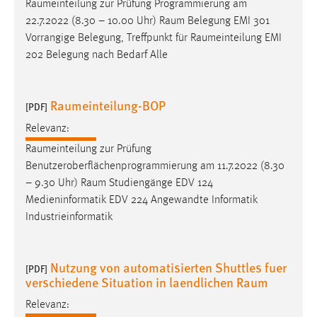
Raumeinteilung
zur Prüfung Programmierung am
22.7.2022 (8.30 – 10.00 Uhr)
Raum
Belegung EMI 301
Cookie Laufzeit:
Vorrangige Belegung, Treffpunkt für
Raumeinteilung
EMI
Max. 13 Monate
202 Belegung nach Bedarf Alle
MARKETING
Raumeinteilung-BOP
[PDF]
Marketing Cookies werden von Drittanbietern
Relevanz:
verwendet, um personalisierte Werbung anzuzeigen.
Raumeinteilung
zur Prüfung
Sie tun dies, indem sie Besucher über Websites
Benutzeroberflächenprogrammierung am 11.7.2022 (8.30
hinweg verfolgen.
– 9.30 Uhr)
Raum
Studiengänge EDV 124
Medieninformatik EDV 224 Angewandte Informatik
Google Ads
Industrieinformatik
Name:
_gcl_au
Nutzung von automatisierten Shuttles fuer
[PDF]
Anbieter:
verschiedene Situation in laendlichen Raum
Google Ireland Limited
Relevanz:
Zweck: