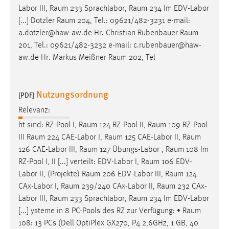
Labor III,
Raum
233 Sprachlabor,
Raum
234 Im EDV-Labor
[...] Dotzler
Raum
204, Tel.: 09621/482-3231 e-mail:
a.dotzler@haw-aw.de Hr. Christian Rubenbauer
Raum
201, Tel.: 09621/482-3232 e-mail: c.rubenbauer@haw-
aw.de Hr. Markus Meißner
Raum
202, Tel
Nutzungsordnung
[PDF]
Relevanz:
ht sind: RZ-Pool I,
Raum
124 RZ-Pool II,
Raum
109 RZ-Pool
III
Raum
224 CAE-Labor I,
Raum
125 CAE-Labor II,
Raum
126 CAE-Labor III,
Raum
127 Übungs-Labor ,
Raum
108 Im
RZ-Pool I, II [...] verteilt: EDV-Labor I,
Raum
106 EDV-
Labor II, (Projekte)
Raum
206 EDV-Labor III,
Raum
124
CAx-Labor I,
Raum
239/240 CAx-Labor II,
Raum
232 CAx-
Labor III,
Raum
233 Sprachlabor,
Raum
234 Im EDV-Labor
[...] ysteme in 8 PC-Pools des RZ zur Verfügung: •
Raum
108: 13 PCs (Dell OptiPlex GX270, P4 2,6GHz, 1 GB, 40