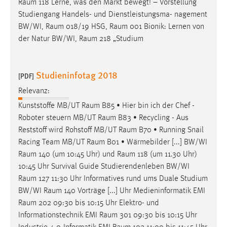
Raum
118 Lerne, was den Markt bewegt! – Vorstellung
Studiengang Handels- und Dienstleistungsma- nagement
BW/WI,
Raum
018/19 HSG,
Raum
001 Bionik: Lernen von
der Natur BW/WI,
Raum
218 „Studium
Studieninfotag 2018
[PDF]
Relevanz:
Kunststoffe MB/UT
Raum
B85 • Hier bin ich der Chef -
Roboter steuern MB/UT
Raum
B83 • Recycling - Aus
Reststoff wird Rohstoff MB/UT
Raum
B70 • Running Snail
Racing Team MB/UT
Raum
B01 • Wärmebilder [...] BW/WI
Raum
140 (um 10:45 Uhr) und
Raum
118 (um 11.30 Uhr)
10:45 Uhr Survival Guide Studierendenleben BW/WI
Raum
127 11:30 Uhr Informatives rund ums Duale Studium
BW/WI
Raum
140 Vorträge [...] Uhr Medieninformatik EMI
Raum
202 09:30 bis 10:15 Uhr Elektro- und
Informationstechnik EMI
Raum
301 09:30 bis 10:15 Uhr