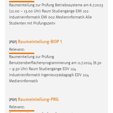
Zweck:
Raumeinteilung
zur Prüfung Betriebssysteme am 6.7.2023
Dieser Cookie ist notwendig um sich an der Website
(12.00 – 13.00 Uhr)
Raum
Studiengänge EMI 102
einloggen zu können.
Industrieinformatik EMI 002 Medieninformatik Alle
Studenten mit Prüfungszeitv
Cookie Laufzeit:
24 Stunden
Raumeinteilung-BOP 1
[PDF]
STATISTIK
Relevanz:
Raumeinteilung
zur Prüfung
Statistik Cookies erfassen Informationen anonym.
Benutzeroberflächenprogrammierung am 11.7.2024 (8.30
Diese Informationen helfen uns zu verstehen, wie
– 9.30 Uhr)
Raum
Studiengänge EDV 124
unsere Besucher unsere Website nutzen.
Industrieinformatik Ingenieurpädagogik EDV 224
Medieninformatik
Matomo
Name:
Raumeinteilung-PRG
_pk_ref, _pk_cvar, _pk_id, _pk_ses
[PDF]
Zweck:
Relevanz:
Zugriffsstatistik