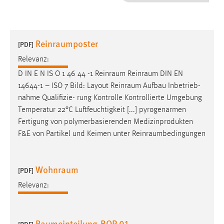
1 Jahr
Performance
Reinraumposter
[PDF]
Name:
Relevanz:
staticfilecache
D IN E N IS O 1 46 44 -1
Reinraum
Reinraum
DIN EN
14644-1 – ISO 7 Bild: Layout
Reinraum
Aufbau Inbetrieb-
Zweck:
nahme Qualifizie- rung Kontrolle Kontrollierte Umgebung
Für performante Seitenauslieferung wird in diesem Cookie
gespeichert, ob man eingeloggt ist.
Temperatur 22°C Luftfeuchtigkeit [...] pyrogenarmen
Fertigung von polymerbasierenden Medizinprodukten
F&E von Partikel und Keimen unter
Reinraumbedingungen
Sprachpräferenz
Name:
Wohnraum
site-language-preference
[PDF]
Relevanz:
Zweck:
Das Cookie speichert die gewählte Sprache der Website.
Cookie Laufzeit:
Raumeinteilung-BOP 01