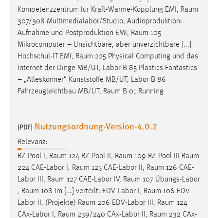
Kompetenzzentrum für Kraft-Wärme-Kopplung EMI,
Raum
307/308 Multimedialabor/Studio, Audioproduktion:
Aufnahme und Postproduktion EMI,
Raum
105
Mikrocomputer – Unsichtbare, aber unverzichtbare [...]
Hochschul-IT EMI,
Raum
225 Physical Computing und das
Internet der Dinge MB/UT, Labor B 85 Plastics Fantastics
– „Alleskönner“ Kunststoffe MB/UT, Labor B 86
Fahrzeugleichtbau MB/UT,
Raum
B 01 Running
Nutzungsordnung-Version-4.0.2
[PDF]
Relevanz:
RZ-Pool I,
Raum
124 RZ-Pool II,
Raum
109 RZ-Pool III
Raum
224 CAE-Labor I,
Raum
125 CAE-Labor II,
Raum
126 CAE-
Labor III,
Raum
127 CAE-Labor IV,
Raum
107 Übungs-Labor
,
Raum
108 Im [...] verteilt: EDV-Labor I,
Raum
106 EDV-
Labor II, (Projekte)
Raum
206 EDV-Labor III,
Raum
124
CAx-Labor I,
Raum
239/240 CAx-Labor II,
Raum
232 CAx-