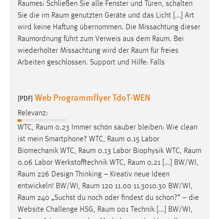
EXTERNE MEDIEN
Raumes
: Schließen Sie alle Fenster und Türen, schalten
Sie die im
Raum
genutzten Geräte und das Licht [...] Art
Um Inhalte von Videoplattformen und Social Media
wird keine Haftung übernommen. Die Missachtung dieser
Plattformen anzeigen zu können, werden von diesen
Raumordnung
führt zum Verweis aus dem
Raum
. Bei
externen Medien Cookies gesetzt.
wiederholter Missachtung wird der
Raum
für freies
Arbeiten geschlossen. Support und Hilfe: Falls
YouTube
Web Programmflyer TdoT-WEN
Vimeo
[PDF]
Relevanz:
WTC,
Raum
0.23 Immer schön sauber bleiben: Wie clean
ist mein Smartphone? WTC,
Raum
0.15 Labor
Biomechanik WTC,
Raum
0.13 Labor Biophysik WTC,
Raum
0.06 Labor Werkstofftechnik WTC,
Raum
0.21 [...] BW/WI,
Raum
226 Design Thinking – Kreativ neue Ideen
entwickeln! BW/WI,
Raum
120 11.00 11.3010.30 BW/WI,
Raum
240 „Suchst du noch oder findest du schon?“ – die
Website Challenge HSG,
Raum
001 Technik [...] BW/WI,