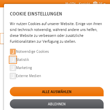
Zum Hauptinhalt springen
MyOTH
Kontakt
DE
COOKIE EINSTELLUNGEN
SUCHE
Wir nutzen Cookies auf unserer Website. Einige von ihnen
sind technisch notwendig, während andere uns helfen,
diese Website zu verbessern oder zusätzliche
JETZT BEWERBEN
Funktionalitäten zur Verfügung zu stellen.
Notwendige Cookies
SUCHE
Statistik
Marketing
FILTER
Externe Medien
Typ
ALLE AUSWÄHLEN
Erstellungsdatum
ABLEHNEN