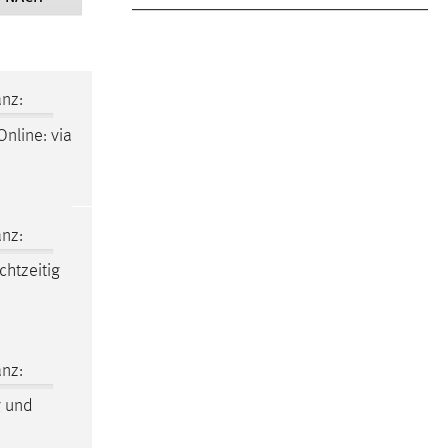
nz:
nline: via
nz:
chtzeitig
nz:
g
und