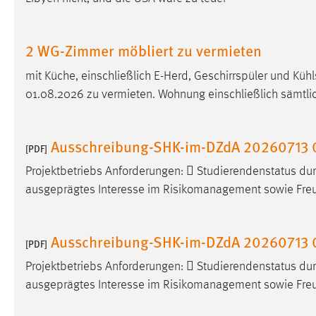
Matomo
2 WG-Zimmer möbliert zu vermieten
Name:
_pk_ref, _pk_cvar, _pk_id, _pk_ses
mit Küche, einschließlich E-Herd, Geschirrspüler und K
Zweck:
Zugriffsstatistik
01.08.2026 zu vermieten. Wohnung einschließlich sämtl
Cookie Laufzeit:
Max. 13 Monate
Ausschreibung-SHK-im-DZdA 20260713 
[PDF]
MARKETING
Projektbetriebs Anforderungen:  Studierendenstatus d
ausgeprägtes Interesse im Risikomanagement sowie Freu
Marketing Cookies werden von Drittanbietern
verwendet, um personalisierte Werbung anzuzeigen.
Sie tun dies, indem sie Besucher über Websites
Ausschreibung-SHK-im-DZdA 20260713 
hinweg verfolgen.
[PDF]
Projektbetriebs Anforderungen:  Studierendenstatus d
Google Ads
ausgeprägtes Interesse im Risikomanagement sowie Freu
Name:
_gcl_au