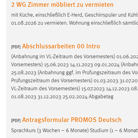
2 WG Zimmer möbliert zu vermieten
externen Medien Cookies gesetzt.
mit Küche, einschließlich E-Herd, Geschirrspüler und K
YouTube
01.08.2026 zu vermieten. Wohnung einschließlich sämtl
Vimeo
Abschlussarbeiten 00 Intro
[PDF]
(Anbahnung im
VL-Zeitraum
des Vorsemesters) 01.06.202
Vorsemesters) 15.06.2023 14.11.2023 09.01.2024 (Anbah
25.08.2023 (Anbahnung ggf. im
Prüfungszeitraum
des Vor
Prüfungszeitraum
des Vorsemesters) 01.03.2023 31.07.202
VL-Zeitraum
des Vorsemesters) 15.07.2023 14.12.2023 0
01.08.2023 31.12.2023 25.02.2024 Abgabetag
Antragsformular PROMOS Deutsch
[PDF]
Sprachkurs (3 Wochen – 6 Monate) Studium (1 – 6 Monate