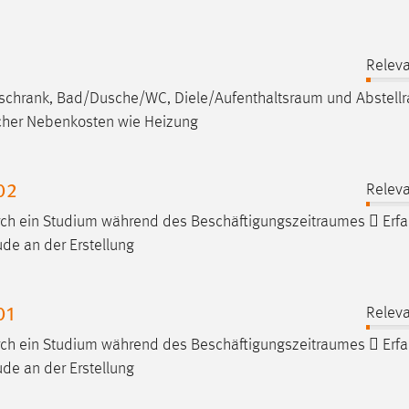
Releva
ühlschrank, Bad/Dusche/WC,
Diele/Aufenthaltsraum
und
Abstell
icher Nebenkosten wie Heizung
02
Releva
urch ein Studium während des
Beschäftigungszeitraumes
 Erfa
de an der Erstellung
01
Releva
urch ein Studium während des
Beschäftigungszeitraumes
 Erfa
de an der Erstellung