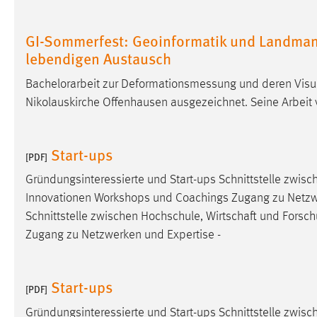
in diesem Cookie gespeichert, ob man
eingeloggt ist.
GI-Sommerfest: Geoinformatik und Landmana
lebendigen Austausch
Sprachpräferenz
Bachelorarbeit zur Deformationsmessung und deren Visu
Name:
site-language-preference
Nikolauskirche Offenhausen ausgezeichnet. Seine Arbeit
Zweck:
Das Cookie speichert die gewählte
Sprache der Website.
Start-ups
[PDF]
Cookie Laufzeit:
30 Tage
Gründungsinteressierte und Start-ups Schnittstelle zwis
Innovationen Workshops und Coachings Zugang zu Netzwerk
Chat
Schnittstelle zwischen Hochschule, Wirtschaft und Forsc
Name:
Zugang zu Netzwerken und Expertise -
MibewSessionID, MIBEW_UserID,
mibew_locale, mibew-chat-frame-style-
5e9dbeb1811c0446
Start-ups
[PDF]
Zweck:
Wird benötigt um die Chatfunktion
nutzen zu können.
Gründungsinteressierte und Start-ups Schnittstelle zwis