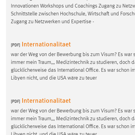
Innovationen Workshops und Coachings Zugang zu Netzwerk
Cookie Laufzeit:
MibewSessionID, mibew-chat-frame-
Schnittstelle zwischen Hochschule, Wirtschaft und Forsc
style-5e9dbeb1811c0446 =
Sitzungslaufzeit, mibew_locale = 3
Zugang zu Netzwerken und Expertise -
Jahre, MIBEW_UserID = 1 Jahr
Internationalitaet
Login
[PDF]
war der Weg von der Bewerbung bis zum Visum? Es war
Name:
fe_user, be_user, be_lastLoginProvider
immer mein
Traum
,,, Medizintechnik zu studieren, doch d
Zweck:
Dieser Cookie ist notwendig um sich an
glücklicherweise das International Office. Es war schon
der Website einloggen zu können.
Libyen nicht, und die USA wäre zu teuer
Cookie Laufzeit:
24 Stunden
Internationalitaet
[PDF]
STATISTIK
war der Weg von der Bewerbung bis zum Visum? Es war
immer mein
Traum
,,, Medizintechnik zu studieren, doch d
Statistik Cookies erfassen Informationen anonym.
Diese Informationen helfen uns zu verstehen, wie
glücklicherweise das International Office. Es war schon
unsere Besucher unsere Website nutzen.
Libyen nicht, und die USA wäre zu teuer