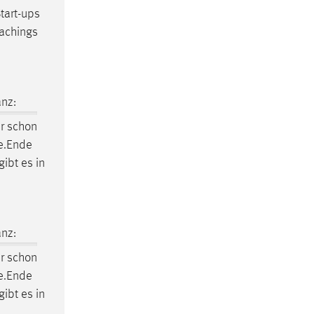
tart-ups
achings
nz:
r schon
ce.Ende
ibt es in
nz:
r schon
ce.Ende
ibt es in