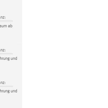
nz:
raum
ab
nz:
hrung und
nz:
hrung und