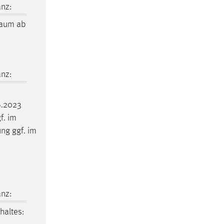
nz:
raum
ab
nz:
6.2023
f. im
ng ggf. im
nz:
haltes: