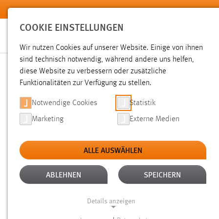
Zum Hauptinhalt springen
COOKIE EINSTELLUNGEN
Wir nutzen Cookies auf unserer Website. Einige von ihnen
sind technisch notwendig, während andere uns helfen,
diese Website zu verbessern oder zusätzliche
SUCHE
Funktionalitäten zur Verfügung zu stellen.
Notwendige Cookies
Statistik
Marketing
Externe Medien
ALLE AUSWÄHLEN
ALTER: 1 WOCHE BIS 1 MONAT
ALLE FI
Aktive Filter:
ABLEHNEN
SPEICHERN
Gesucht nach "raum".
Es wurden 46 Ergebnisse gefunden.
Details anzeigen