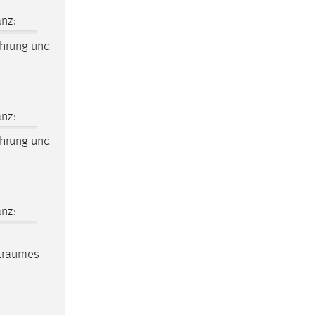
nz:
hrung und
nz:
hrung und
nz:
itraumes