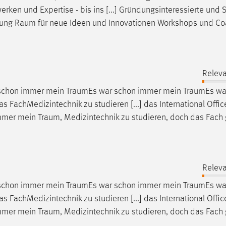
en und Expertise - bis ins [...] Gründungsinteressierte und S
hung
Raum
für neue Ideen und Innovationen Workshops und Co
Releva
 schon immer mein
TraumEs
war schon immer mein
TraumEs
wa
as FachMedizintechnik zu studieren [...] das International Offi
 immer mein
Traum
, Medizintechnik zu studieren, doch das Fach g
Releva
 schon immer mein
TraumEs
war schon immer mein
TraumEs
wa
as FachMedizintechnik zu studieren [...] das International Offi
 immer mein
Traum
, Medizintechnik zu studieren, doch das Fach g