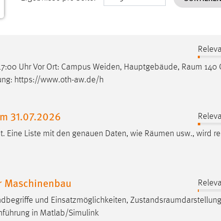
Releva
| 17:00 Uhr Vor Ort: Campus Weiden, Hauptgebäude,
Raum
140 O
ung: https://www.oth-aw.de/h
am 31.07.2026
Releva
t. Eine Liste mit den genauen Daten, wie
Räumen
usw., wird re
r Maschinenbau
Releva
dbegriffe und Einsatzmöglichkeiten,
Zustandsraumdarstellun
nführung in Matlab/Simulink