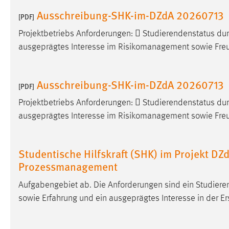
Anbieter:
Google Ireland Limited
Ausschreibung-SHK-im-DZdA 20260713
[PDF]
Zweck:
Conversion-Tracking
Projektbetriebs Anforderungen:  Studierendenstatus d
ausgeprägtes Interesse im Risikomanagement sowie Freu
Cookie Laufzeit:
3 Monate
Facebook Pixel
Ausschreibung-SHK-im-DZdA 20260713
[PDF]
Name:
_fbp
Projektbetriebs Anforderungen:  Studierendenstatus d
ausgeprägtes Interesse im Risikomanagement sowie Freu
Anbieter:
Facebook
Zweck:
Conversion-Tracking
Studentische Hilfskraft (SHK) im Projekt DZd
Cookie Laufzeit:
3 Monate
Prozessmanagement
Aufgabengebiet ab. Die Anforderungen sind ein Studier
sowie Erfahrung und ein ausgeprägtes Interesse in der Er
EXTERNE MEDIEN
Um Inhalte von Videoplattformen und Social Media
Plattformen anzeigen zu können, werden von diesen