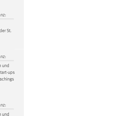
nz:
der St.
nz:
n und
tart-ups
achings
nz:
n und