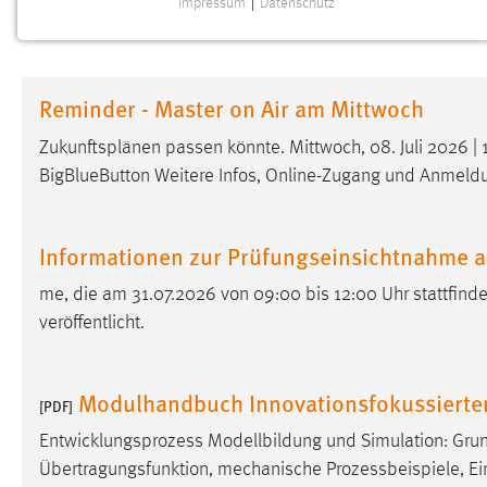
Impressum
|
Datenschutz
NOTWENDIGE COOKIES
Notwendige Cookies ermöglichen grundlegende
Funktionen und sind für die einwandfreie Funktion der
Reminder - Master on Air am Mittwoch
Website erforderlich.
Zukunftsplänen passen könnte. Mittwoch, 08. Juli 2026 
Einverständnis
BigBlueButton Weitere Infos, Online-Zugang und Anmeld
Name:
cookie_consent
Zweck:
Dieser Cookie speichert die
Informationen zur Prüfungseinsichtnahme 
ausgewählten Einverständnis-Optionen
des Benutzers
me, die am 31.07.2026 von 09:00 bis 12:00 Uhr stattfinde
veröffentlicht.
Cookie Laufzeit:
1 Jahr
Performance
Modulhandbuch Innovationsfokussierte
[PDF]
Name:
Entwicklungsprozess Modellbildung und Simulation: Grun
staticfilecache
Übertragungsfunktion, mechanische Prozessbeispiele, Ei
Zweck:
Für performante Seitenauslieferung wird