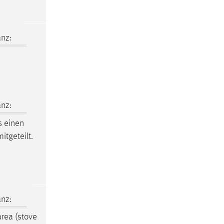
nz:
nz:
s
einen
itgeteilt.
nz:
rea (stove