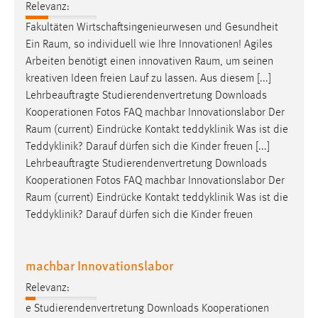
Relevanz:
Cookie Laufzeit:
Fakultäten Wirtschaftsingenieurwesen und Gesundheit
Max. 13 Monate
Ein
Raum
, so individuell wie Ihre Innovationen! Agiles
Arbeiten benötigt einen innovativen
Raum
, um seinen
kreativen Ideen freien Lauf zu lassen. Aus diesem [...]
Lehrbeauftragte Studierendenvertretung Downloads
MARKETING
Kooperationen Fotos FAQ machbar Innovationslabor Der
Marketing Cookies werden von Drittanbietern
Raum
(current) Eindrücke Kontakt teddyklinik Was ist die
verwendet, um personalisierte Werbung anzuzeigen.
Teddyklinik? Darauf dürfen sich die Kinder freuen [...]
Sie tun dies, indem sie Besucher über Websites
Lehrbeauftragte Studierendenvertretung Downloads
hinweg verfolgen.
Kooperationen Fotos FAQ machbar Innovationslabor Der
Raum
(current) Eindrücke Kontakt teddyklinik Was ist die
Google Ads
Teddyklinik? Darauf dürfen sich die Kinder freuen
Name:
_gcl_au
machbar Innovationslabor
Anbieter:
Relevanz:
Google Ireland Limited
e Studierendenvertretung Downloads Kooperationen
Zweck: