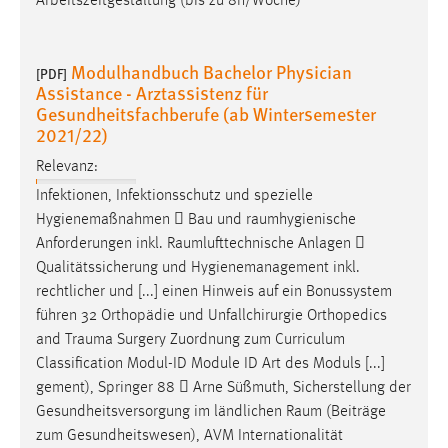
Arbeitszeitgestaltung (bis zu 8h/Woche)
Modulhandbuch Bachelor Physician
[PDF]
Assistance - Arztassistenz für
Gesundheitsfachberufe (ab Wintersemester
2021/22)
Relevanz:
Infektionen, Infektionsschutz und spezielle
Hygienemaßnahmen  Bau und
raumhygienische
Anforderungen inkl.
Raumlufttechnische
Anlagen 
Qualitätssicherung und Hygienemanagement inkl.
rechtlicher und [...] einen Hinweis auf ein Bonussystem
führen 32 Orthopädie und Unfallchirurgie Orthopedics
and
Trauma
Surgery Zuordnung zum Curriculum
Classification Modul-ID Module ID Art des Moduls [...]
gement), Springer 88  Arne Süßmuth, Sicherstellung der
Gesundheitsversorgung im ländlichen
Raum
(Beiträge
zum Gesundheitswesen), AVM Internationalität