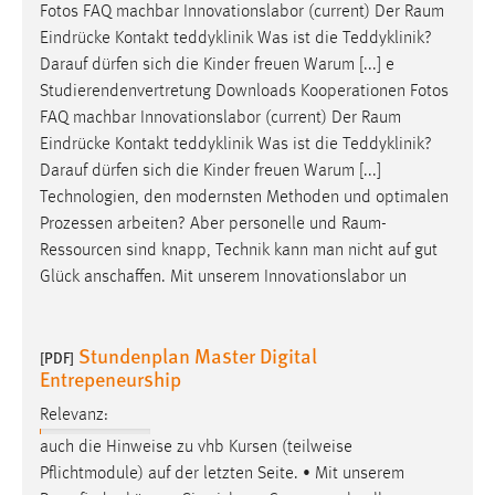
Fotos FAQ machbar Innovationslabor (current) Der
Raum
Conversion-Tracking
Eindrücke Kontakt teddyklinik Was ist die Teddyklinik?
Cookie Laufzeit:
Darauf dürfen sich die Kinder freuen Warum [...] e
3 Monate
Studierendenvertretung Downloads Kooperationen Fotos
FAQ machbar Innovationslabor (current) Der
Raum
Eindrücke Kontakt teddyklinik Was ist die Teddyklinik?
Facebook Pixel
Darauf dürfen sich die Kinder freuen Warum [...]
Name:
Technologien, den modernsten Methoden und optimalen
_fbp
Prozessen arbeiten? Aber personelle und
Raum-
Ressourcen
sind knapp, Technik kann man nicht auf gut
Anbieter:
Glück anschaffen. Mit unserem Innovationslabor un
Facebook
Zweck:
Stundenplan Master Digital
Conversion-Tracking
[PDF]
Entrepeneurship
Cookie Laufzeit:
Relevanz:
3 Monate
auch die Hinweise zu vhb Kursen (teilweise
Pflichtmodule) auf der letzten Seite. • Mit unserem