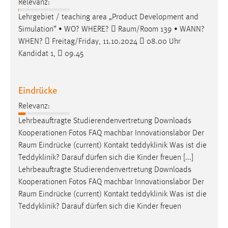
Relevanz:
30 Tage
Lehrgebiet / teaching area „Product Development and
Simulation“ • WO? WHERE? 
Raum/Room
139 • WANN?
Chat
WHEN?  Freitag/Friday, 11.10.2024  08.00 Uhr
Name:
Kandidat 1,  09.45
MibewSessionID, MIBEW_UserID, mibew_locale, mibew-
chat-frame-style-5e9dbeb1811c0446
Eindrücke
Zweck:
Wird benötigt um die Chatfunktion nutzen zu können.
Relevanz:
Lehrbeauftragte Studierendenvertretung Downloads
Cookie Laufzeit:
Kooperationen Fotos FAQ machbar Innovationslabor Der
MibewSessionID, mibew-chat-frame-style-
Raum
Eindrücke (current) Kontakt teddyklinik Was ist die
5e9dbeb1811c0446 = Sitzungslaufzeit, mibew_locale = 3
Jahre, MIBEW_UserID = 1 Jahr
Teddyklinik? Darauf dürfen sich die Kinder freuen [...]
Lehrbeauftragte Studierendenvertretung Downloads
Kooperationen Fotos FAQ machbar Innovationslabor Der
Login
Raum
Eindrücke (current) Kontakt teddyklinik Was ist die
Name:
Teddyklinik? Darauf dürfen sich die Kinder freuen
fe_user, be_user, be_lastLoginProvider