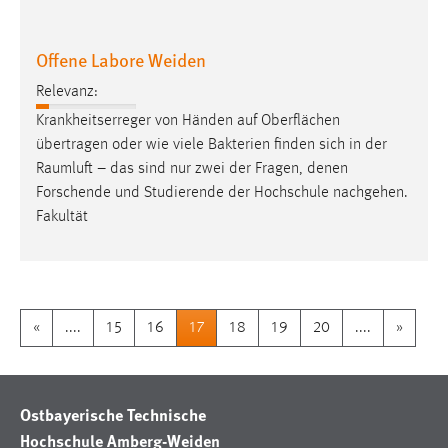
Offene Labore Weiden
Relevanz:
Krankheitserreger von Händen auf Oberflächen
übertragen oder wie viele Bakterien finden sich in der
Raumluft
– das sind nur zwei der Fragen, denen
Forschende und Studierende der Hochschule nachgehen.
Fakultät
«
....
15
16
17
18
19
20
....
»
Ostbayerische Technische
Hochschule Amberg-Weiden