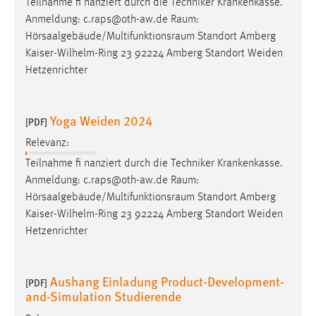
Teilnahme fi nanziert durch die Techniker Krankenkasse.
1 Jahr
Anmeldung: c.raps@oth-aw.de
Raum
:
Hörsaalgebäude/Multifunktionsraum
Standort Amberg
Performance
Kaiser-Wilhelm-Ring 23 92224 Amberg Standort Weiden
Hetzenrichter
Name:
staticfilecache
Yoga Weiden 2024
[PDF]
Zweck:
Für performante Seitenauslieferung wird in diesem Cookie
Relevanz:
gespeichert, ob man eingeloggt ist.
Teilnahme fi nanziert durch die Techniker Krankenkasse.
Anmeldung: c.raps@oth-aw.de
Raum
:
Sprachpräferenz
Hörsaalgebäude/Multifunktionsraum
Standort Amberg
Kaiser-Wilhelm-Ring 23 92224 Amberg Standort Weiden
Name:
Hetzenrichter
site-language-preference
Zweck:
Aushang Einladung Product-Development-
Das Cookie speichert die gewählte Sprache der Website.
[PDF]
and-Simulation Studierende
Cookie Laufzeit: