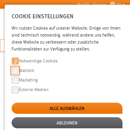
Zum Hauptinhalt springen
MyOTH
Kontakt
DE
COOKIE EINSTELLUNGEN
SUCHE
Wir nutzen Cookies auf unserer Website. Einige von ihnen
sind technisch notwendig, während andere uns helfen,
diese Website zu verbessern oder zusätzliche
JETZT BEWERBEN
Funktionalitäten zur Verfügung zu stellen.
Notwendige Cookies
SUCHE
Statistik
Marketing
FILTER
Externe Medien
Typ
ALLE AUSWÄHLEN
Erstellungsdatum
ABLEHNEN