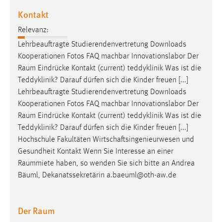
Zweck:
Kontakt
Dieser Cookie ist notwendig um sich an der Website
einloggen zu können.
Relevanz:
Lehrbeauftragte Studierendenvertretung Downloads
Cookie Laufzeit:
Kooperationen Fotos FAQ machbar Innovationslabor Der
24 Stunden
Raum
Eindrücke Kontakt (current) teddyklinik Was ist die
Teddyklinik? Darauf dürfen sich die Kinder freuen [...]
Lehrbeauftragte Studierendenvertretung Downloads
STATISTIK
Kooperationen Fotos FAQ machbar Innovationslabor Der
Statistik Cookies erfassen Informationen anonym.
Raum
Eindrücke Kontakt (current) teddyklinik Was ist die
Diese Informationen helfen uns zu verstehen, wie
Teddyklinik? Darauf dürfen sich die Kinder freuen [...]
unsere Besucher unsere Website nutzen.
Hochschule Fakultäten Wirtschaftsingenieurwesen und
Gesundheit Kontakt Wenn Sie Interesse an einer
Matomo
Raummiete
haben, so wenden Sie sich bitte an Andrea
Bäuml, Dekanatssekretärin a.baeuml@oth-aw.de
Name:
_pk_ref, _pk_cvar, _pk_id, _pk_ses
Der Raum
Zweck:
Zugriffsstatistik