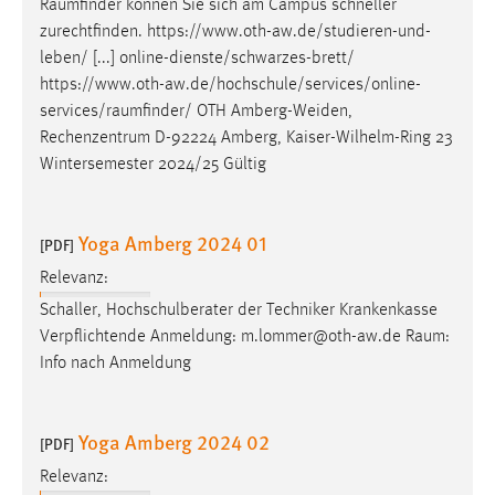
Raumfinder
können Sie sich am Campus schneller
EXTERNE MEDIEN
zurechtfinden. https://www.oth-aw.de/studieren-und-
Um Inhalte von Videoplattformen und Social Media
leben/ [...] online-dienste/schwarzes-brett/
Plattformen anzeigen zu können, werden von diesen
https://www.oth-aw.de/hochschule/services/online-
externen Medien Cookies gesetzt.
services/raumfinder
/ OTH Amberg-Weiden,
Rechenzentrum D-92224 Amberg, Kaiser-Wilhelm-Ring 23
YouTube
Wintersemester 2024/25 Gültig
Vimeo
Yoga Amberg 2024 01
[PDF]
Relevanz:
Schaller, Hochschulberater der Techniker Krankenkasse
Verpflichtende Anmeldung: m.lommer@oth-aw.de
Raum
:
Info nach Anmeldung
Yoga Amberg 2024 02
[PDF]
Relevanz: