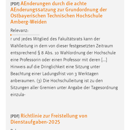
AEnderungen durch die achte
30 Tage
[PDF]
AEnderungssatzung zur Grundordnung der
Ostbayerischen Technischen Hochschule
Chat
Amberg-Weiden
Name:
Relevanz:
MibewSessionID, MIBEW_UserID, mibew_locale, mibew-
r und jedes Mitglied des Fakultätsrats kann der
chat-frame-style-5e9dbeb1811c0446
Wahlleitung in dem von dieser festgesetzten
Zeitraum
entsprechend § 8 Abs. 10 Wahlordnung der Hochschule
Zweck:
Wird benötigt um die Chatfunktion nutzen zu können.
eine Professorin oder einen Professor mit deren [...]
Hinweis auf die Dringlichkeit eine Sitzung unter
Cookie Laufzeit:
Beachtung einer Ladungsfrist von 3 Werktagen
MibewSessionID, mibew-chat-frame-style-
anberaumen
. (3) Die Hochschulleitung ist zu den
5e9dbeb1811c0446 = Sitzungslaufzeit, mibew_locale = 3
Sitzungen aller Gremien unter Angabe der Tagesordnung
Jahre, MIBEW_UserID = 1 Jahr
einzula-
Login
Richtlinie zur Freistellung von
[PDF]
Name:
Dienstaufgaben-2025
fe_user, be_user, be_lastLoginProvider