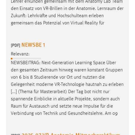
Lehrer erkunden gemeinsam mit dem Anatomy Lab Team
Conversion-Tracking
den Einsatz von VR-Brillen in der Anatomie.
Lernraum
der
Zukunft: Lehrkräfte und Hochschulteam erleben
Cookie Laufzeit:
gemeinsam das Potenzial von Virtual Reality für
3 Monate
Facebook Pixel
NEWSBE 1
[PDF]
Name:
Relevanz:
_fbp
NEWSBEITRAG: Next-Generation Learning Space Über
den gesamten
Zeitraum
hinweg waren konstant Gruppen
Anbieter:
von 6 bis 8 Studierende vor Ort und nutzten die
Facebook
Gelegenheit moderne VR-Technologie hautnah zu erleben
Zweck:
[...] (Thema für Masterarbeit) Der Tag bot nicht nur
Conversion-Tracking
spannende Einblicke in aktuelle Projekte, sondern auch
Raum
für Austausch und setzte neue Impulse für die
Cookie Laufzeit:
3 Monate
Verbindung von Technik und Gesundheitslehre. Am 09
2025-07 VR-Anatomie-Mitmachpraktikum