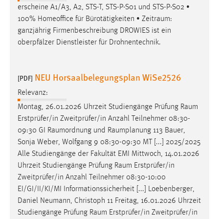
erscheine A1/A3, A2, STS-T, STS-P-S01 und STS-P-S02 •
100% Homeoffice für Bürotätigkeiten •
Zeitraum
:
ganzjährig Firmenbeschreibung DROWIES ist ein
oberpfälzer Dienstleister für Drohnentechnik.
NEU Horsaalbelegungsplan WiSe2526
[PDF]
Relevanz:
Montag, 26.01.2026 Uhrzeit Studiengänge Prüfung
Raum
Erstprüfer/in Zweitprüfer/in Anzahl Teilnehmer 08:30-
09:30 GI
Raumordnung
und
Raumplanung
113 Bauer,
Sonja Weber, Wolfgang 9 08:30-09:30 MT [...] 2025/2025
Alle Studiengänge der Fakultät EMI Mittwoch, 14.01.2026
Uhrzeit Studiengänge Prüfung
Raum
Erstprüfer/in
Zweitprüfer/in Anzahl Teilnehmer 08:30-10:00
EI/GI/II/KI/MI Informationssicherheit [...] Loebenberger,
Daniel Neumann, Christoph 11 Freitag, 16.01.2026 Uhrzeit
Studiengänge Prüfung
Raum
Erstprüfer/in Zweitprüfer/in