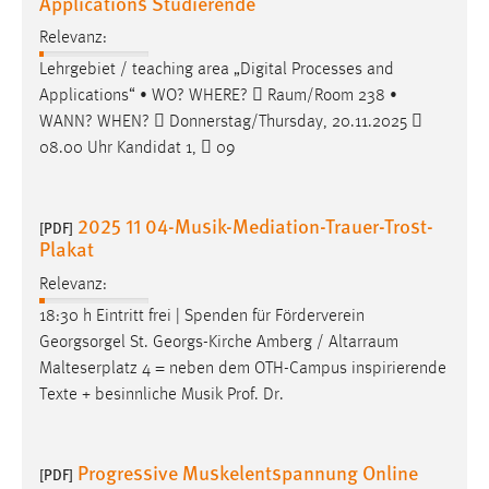
Applications Studierende
Relevanz:
Lehrgebiet / teaching area „Digital Processes and
Applications“ • WO? WHERE? 
Raum/Room
238 •
WANN? WHEN?  Donnerstag/Thursday, 20.11.2025 
08.00 Uhr Kandidat 1,  09
2025 11 04-Musik-Mediation-Trauer-Trost-
[PDF]
Plakat
Relevanz:
18:30 h Eintritt frei | Spenden für Förderverein
Georgsorgel St. Georgs-Kirche Amberg /
Altarraum
Malteserplatz 4 = neben dem OTH-Campus inspirierende
Texte + besinnliche Musik Prof. Dr.
Progressive Muskelentspannung Online
[PDF]