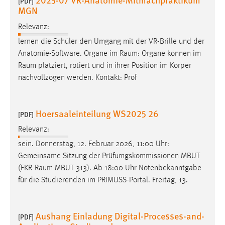
[PDF]
EXTERNE MEDIEN
MGN
Um Inhalte von Videoplattformen und Social Media
Relevanz:
Plattformen anzeigen zu können, werden von diesen
lernen die Schüler den Umgang mit der VR-Brille und der
externen Medien Cookies gesetzt.
Anatomie-Software. Organe im
Raum
: Organe können im
Raum
platziert, rotiert und in ihrer Position im Körper
YouTube
nachvollzogen werden. Kontakt: Prof
Vimeo
Hoersaaleinteilung WS2025 26
[PDF]
Relevanz:
sein. Donnerstag, 12. Februar 2026, 11:00 Uhr:
Gemeinsame Sitzung der Prüfumgskommissionen MBUT
(
FKR-Raum
MBUT 313). Ab 18:00 Uhr Notenbekanntgabe
für die Studierenden im PRIMUSS-Portal. Freitag, 13.
Aushang Einladung Digital-Processes-and-
[PDF]