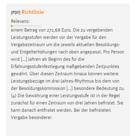
1 Jahr
Richtlinie
[PDF]
Relevanz:
Performance
einem Betrag von 272,68 Euro. Die zu vergebenden
Name:
Leistungsstufen werden vor der Vergabe für den
staticfilecache
Vergabezeitraum
um die jeweils aktuellen Besoldungs-
und Entgelterhöhungen nach oben angepasst. Pro Person
Zweck:
wird [...] Jahren ab Beginn des für die
Für performante Seitenauslieferung wird in diesem Cookie
gespeichert, ob man eingeloggt ist.
Erfahrungsstufenfestlegung maßgebenden Zeitpunktes
gewährt. Über diesen
Zeitraum
hinaus können weitere
Leistungsbezüge im drei-Jahres-Rhythmus bis dem von
Sprachpräferenz
der Besoldungskommission [...] besondere Bedeutung zu.
Name:
(4) Die Gewährung einer Leistungsstufe ist in der Regel
site-language-preference
zunächst für einen
Zeitraum
von drei Jahren befristet. Sie
kann danach entfristet werden. Bei der befristeten
Zweck:
Vergabe besonderer
Das Cookie speichert die gewählte Sprache der Website.
Cookie Laufzeit: