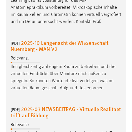
Learning Lab ist vollständig für das MR-
Anatomiepraktikum vorbereitet. Mikroskopische Inhalte
Cookie Laufzeit:
im
Raum
: Zellen und Chromatin können virtuell vergrößert
Max. 13 Monate
und im Detail untersucht werden. Kontakt: Prof.
MARKETING
2025-10 Langenacht der Wissenschaft
[PDF]
Nuernberg - MAN V2
Marketing Cookies werden von Drittanbietern
verwendet, um personalisierte Werbung anzuzeigen.
Relevanz:
Sie tun dies, indem sie Besucher über Websites
llen gleichzeitig auf engem
Raum
zu betreiben und die
hinweg verfolgen.
virtuellen Eindrücke über Monitore nach außen zu
spiegeln. So konnten Wartende live verfolgen, was im
Google Ads
virtuellen
Raum
geschah. Aufgrund des enormen
Name:
_gcl_au
2025-03 NEWSBEITRAG - Virtuelle Realitaet
[PDF]
trifft auf Bildung
Anbieter:
Google Ireland Limited
Relevanz:
Zweck: