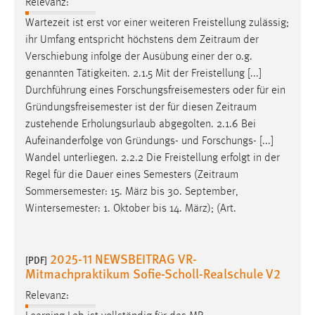
Relevanz:
Zweck:
Wartezeit ist erst vor einer weiteren Freistellung zulässig;
Dieser Cookie ist notwendig um sich an der Website
ihr Umfang entspricht höchstens dem
Zeitraum
der
einloggen zu können.
Verschiebung infolge der Ausübung einer der o.g.
Cookie Laufzeit:
genannten Tätigkeiten. 2.1.5 Mit der Freistellung [...]
24 Stunden
Durchführung eines Forschungsfreisemesters oder für ein
Gründungsfreisemester ist der für diesen
Zeitraum
zustehende Erholungsurlaub abgegolten. 2.1.6 Bei
STATISTIK
Aufeinanderfolge von Gründungs- und Forschungs- [...]
Wandel unterliegen. 2.2.2 Die Freistellung erfolgt in der
Statistik Cookies erfassen Informationen anonym.
Regel für die Dauer eines Semesters (
Zeitraum
Diese Informationen helfen uns zu verstehen, wie
Sommersemester: 15. März bis 30. September,
unsere Besucher unsere Website nutzen.
Wintersemester: 1. Oktober bis 14. März); (Art.
Matomo
2025-11 NEWSBEITRAG VR-
Name:
[PDF]
Mitmachpraktikum Sofie-Scholl-Realschule V2
_pk_ref, _pk_cvar, _pk_id, _pk_ses
Relevanz:
Zweck:
Zugriffsstatistik