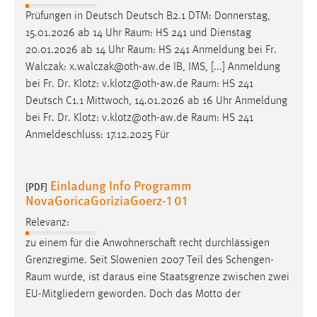
Prüfungen in Deutsch Deutsch B2.1 DTM: Donnerstag,
15.01.2026 ab 14 Uhr
Raum
: HS 241 und Dienstag
20.01.2026 ab 14 Uhr
Raum
: HS 241 Anmeldung bei Fr.
Walczak: x.walczak@oth-aw.de IB, IMS, [...] Anmeldung
bei Fr. Dr. Klotz: v.klotz@oth-aw.de
Raum
: HS 241
Deutsch C1.1 Mittwoch, 14.01.2026 ab 16 Uhr Anmeldung
bei Fr. Dr. Klotz: v.klotz@oth-aw.de
Raum
: HS 241
Anmeldeschluss: 17.12.2025 Für
Einladung Info Programm
[PDF]
NovaGoricaGoriziaGoerz-1 01
Relevanz:
zu einem für die Anwohnerschaft recht durchlässigen
Grenzregime. Seit Slowenien 2007 Teil des
Schengen-
Raum
wurde, ist daraus eine Staatsgrenze zwischen zwei
EU-Mitgliedern geworden. Doch das Motto der