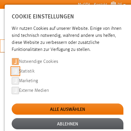
Zum Hauptinhalt springen
MyOTH
Kontakt
DE
COOKIE EINSTELLUNGEN
SUCHE
Wir nutzen Cookies auf unserer Website. Einige von ihnen
sind technisch notwendig, während andere uns helfen,
diese Website zu verbessern oder zusätzliche
JETZT BEWERBEN
Funktionalitäten zur Verfügung zu stellen.
Notwendige Cookies
SUCHE
Statistik
Marketing
FILTER
Externe Medien
Typ
ALLE AUSWÄHLEN
Erstellungsdatum
ABLEHNEN