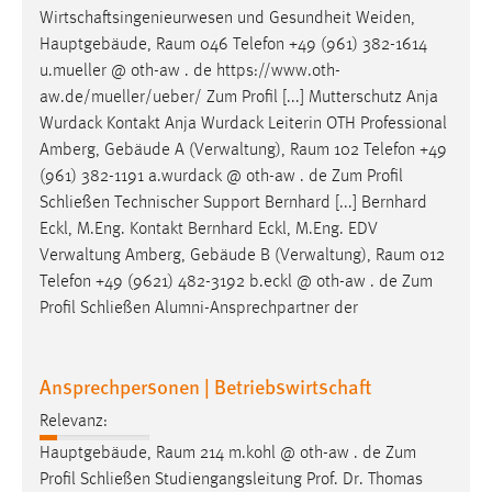
Wirtschaftsingenieurwesen und Gesundheit Weiden,
Cookie Laufzeit:
Hauptgebäude,
Raum
046 Telefon +49 (961) 382-1614
Max. 13 Monate
u.mueller @ oth-aw . de https://www.oth-
aw.de/mueller/ueber/ Zum Profil [...] Mutterschutz Anja
Wurdack Kontakt Anja Wurdack Leiterin OTH Professional
MARKETING
Amberg, Gebäude A (Verwaltung),
Raum
102 Telefon +49
(961) 382-1191 a.wurdack @ oth-aw . de Zum Profil
Marketing Cookies werden von Drittanbietern
Schließen Technischer Support Bernhard [...] Bernhard
verwendet, um personalisierte Werbung anzuzeigen.
Eckl, M.Eng. Kontakt Bernhard Eckl, M.Eng. EDV
Sie tun dies, indem sie Besucher über Websites
Verwaltung Amberg, Gebäude B (Verwaltung),
Raum
012
hinweg verfolgen.
Telefon +49 (9621) 482-3192 b.eckl @ oth-aw . de Zum
Profil Schließen Alumni-Ansprechpartner der
Google Ads
Name:
Ansprechpersonen | Betriebswirtschaft
_gcl_au
Relevanz:
Anbieter:
Google Ireland Limited
Hauptgebäude,
Raum
214 m.kohl @ oth-aw . de Zum
Profil Schließen Studiengangsleitung Prof. Dr. Thomas
Zweck: