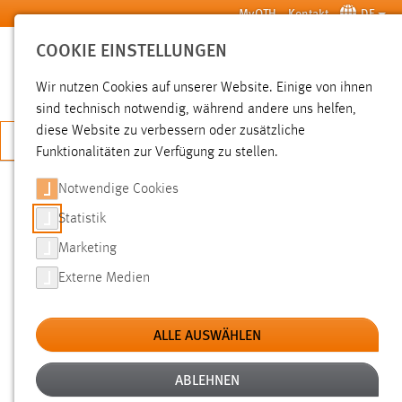
Zum Hauptinhalt springen
MyOTH
Kontakt
DE
COOKIE EINSTELLUNGEN
SUCHE
Wir nutzen Cookies auf unserer Website. Einige von ihnen
sind technisch notwendig, während andere uns helfen,
diese Website zu verbessern oder zusätzliche
JETZT BEWERBEN
Funktionalitäten zur Verfügung zu stellen.
Notwendige Cookies
SUCHE
Statistik
Marketing
FILTER
Externe Medien
Typ
ALLE AUSWÄHLEN
Erstellungsdatum
ABLEHNEN