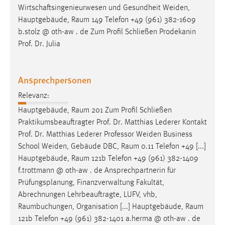
Wirtschaftsingenieurwesen und Gesundheit Weiden,
Hauptgebäude,
Raum
149 Telefon +49 (961) 382-1609
b.stolz @ oth-aw . de Zum Profil Schließen Prodekanin
Prof. Dr. Julia
Ansprechpersonen
Relevanz:
Hauptgebäude,
Raum
201 Zum Profil Schließen
Praktikumsbeauftragter Prof. Dr. Matthias Lederer Kontakt
Prof. Dr. Matthias Lederer Professor Weiden Business
School Weiden, Gebäude DBC,
Raum
0.11 Telefon +49 [...]
Hauptgebäude,
Raum
121b Telefon +49 (961) 382-1409
f.trottmann @ oth-aw . de Ansprechpartnerin für
Prüfungsplanung, Finanzverwaltung Fakultät,
Abrechnungen Lehrbeauftragte, LUFV, vhb,
Raumbuchungen
, Organisation [...] Hauptgebäude,
Raum
121b Telefon +49 (961) 382-1401 a.herma @ oth-aw . de