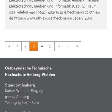
Elektrotechnik, Medien und Informatik Amberg, Fakultät
Elektrotechnik, Medien und Informatik (Geb. G),
Raum
023 Telefon +49 (9621) 482-3612 d.heckmann @ oth-aw .
de https://www.oth-aw.de/heckmann/ueber/ Zum
«
1
2
3
4
5
6
....
»
Ostbayerische Technische
Hochschule Amberg-Weiden
Standort Amberg
Kaiser-Wilhelm-Ring 23
92224 Amberg
Tel
+49 (9621) 482-0