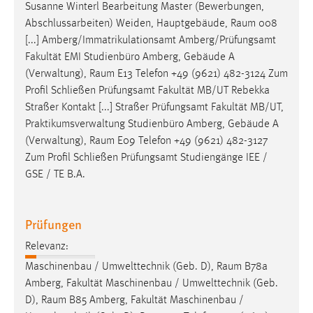
EXTERNE MEDIEN
Susanne Winterl Bearbeitung Master (Bewerbungen,
Abschlussarbeiten) Weiden, Hauptgebäude,
Raum
008
Um Inhalte von Videoplattformen und Social Media
[...] Amberg/Immatrikulationsamt Amberg/Prüfungsamt
Plattformen anzeigen zu können, werden von diesen
Fakultät EMI Studienbüro Amberg, Gebäude A
externen Medien Cookies gesetzt.
(Verwaltung),
Raum
E13 Telefon +49 (9621) 482-3124 Zum
Profil Schließen Prüfungsamt Fakultät MB/UT Rebekka
YouTube
Straßer Kontakt [...] Straßer Prüfungsamt Fakultät MB/UT,
Praktikumsverwaltung Studienbüro Amberg, Gebäude A
Vimeo
(Verwaltung),
Raum
E09 Telefon +49 (9621) 482-3127
Zum Profil Schließen Prüfungsamt Studiengänge IEE /
GSE / TE B.A.
Prüfungen
Relevanz:
Maschinenbau / Umwelttechnik (Geb. D),
Raum
B78a
Amberg, Fakultät Maschinenbau / Umwelttechnik (Geb.
D),
Raum
B85 Amberg, Fakultät Maschinenbau /