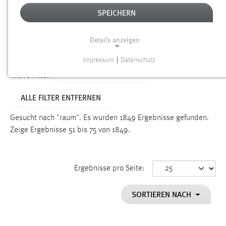
SPEICHERN
Alter
Details anzeigen
SUCHEN
Impressum
|
Datenschutz
NOTWENDIGE COOKIES
ALTER: ÜBER EIN JAHR
Aktive Filter:
Notwendige Cookies ermöglichen grundlegende
ALLE FILTER ENTFERNEN
Funktionen und sind für die einwandfreie Funktion der
Website erforderlich.
Gesucht nach "raum".
Es wurden 1849 Ergebnisse gefunden.
Zeige Ergebnisse 51 bis 75 von 1849.
Einverständnis
Name:
cookie_consent
Ergebnisse pro Seite:
Zweck:
SORTIEREN NACH
Dieser Cookie speichert die ausgewählten Einverständnis-
Optionen des Benutzers
Cookie Laufzeit: