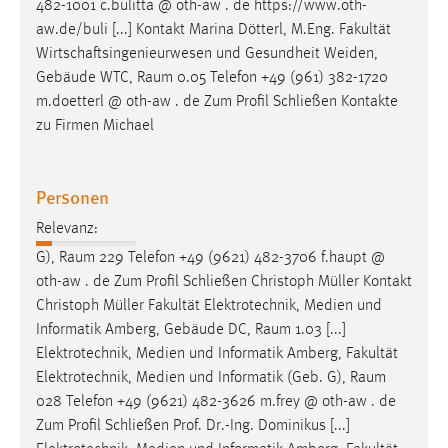
482-1001 c.bulitta @ oth-aw . de https://www.oth-
aw.de/buli [...] Kontakt Marina Dötterl, M.Eng. Fakultät
Wirtschaftsingenieurwesen und Gesundheit Weiden,
Gebäude WTC,
Raum
0.05 Telefon +49 (961) 382-1720
m.doetterl @ oth-aw . de Zum Profil Schließen Kontakte
zu Firmen Michael
Personen
Relevanz:
G),
Raum
229 Telefon +49 (9621) 482-3706 f.haupt @
oth-aw . de Zum Profil Schließen Christoph Müller Kontakt
Christoph Müller Fakultät Elektrotechnik, Medien und
Informatik Amberg, Gebäude DC,
Raum
1.03 [...]
Elektrotechnik, Medien und Informatik Amberg, Fakultät
Elektrotechnik, Medien und Informatik (Geb. G),
Raum
028 Telefon +49 (9621) 482-3626 m.frey @ oth-aw . de
Zum Profil Schließen Prof. Dr.-Ing. Dominikus [...]