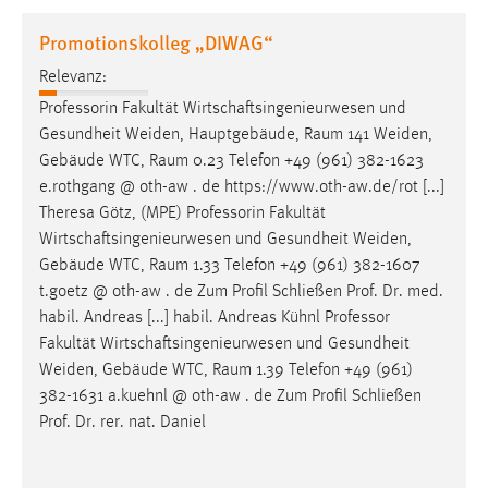
1 Jahr
Promotionskolleg „DIWAG“
Relevanz:
Performance
Professorin Fakultät Wirtschaftsingenieurwesen und
Name:
Gesundheit Weiden, Hauptgebäude,
Raum
141 Weiden,
staticfilecache
Gebäude WTC,
Raum
0.23 Telefon +49 (961) 382-1623
e.rothgang @ oth-aw . de https://www.oth-aw.de/rot [...]
Zweck:
Theresa Götz, (MPE) Professorin Fakultät
Für performante Seitenauslieferung wird in diesem Cookie
gespeichert, ob man eingeloggt ist.
Wirtschaftsingenieurwesen und Gesundheit Weiden,
Gebäude WTC,
Raum
1.33 Telefon +49 (961) 382-1607
t.goetz @ oth-aw . de Zum Profil Schließen Prof. Dr. med.
Sprachpräferenz
habil. Andreas [...] habil. Andreas Kühnl Professor
Name:
Fakultät Wirtschaftsingenieurwesen und Gesundheit
site-language-preference
Weiden, Gebäude WTC,
Raum
1.39 Telefon +49 (961)
382-1631 a.kuehnl @ oth-aw . de Zum Profil Schließen
Zweck:
Prof. Dr. rer. nat. Daniel
Das Cookie speichert die gewählte Sprache der Website.
Cookie Laufzeit: