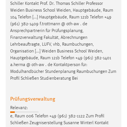
Schiller Kontakt Prof. Dr. Thomas Schiller Professor
Conversion-Tracking
Weiden Business School Weiden, Hauptgebäude,
Raum
Cookie Laufzeit:
104 Telefon [...] Hauptgebäude,
Raum
121b Telefon +49
3 Monate
(961) 382-1409 f.trottmann @ oth-aw . de
Ansprechpartnerin für Prüfungsplanung,
Finanzverwaltung Fakultät, Abrechnungen
Facebook Pixel
Lehrbeauftragte, LUFV, vhb,
Raumbuchungen
,
Name:
Organisation [...] Weiden Business School Weiden,
_fbp
Hauptgebäude,
Raum
121b Telefon +49 (961) 382-1401
a.herma @ oth-aw . de Kontaktperson für:
Anbieter:
Modulhandbücher Stundenplanung
Raumbuchungen
Zum
Facebook
Profil Schließen Studienberatung Bei
Zweck:
Conversion-Tracking
Prüfungsverwaltung
Cookie Laufzeit:
3 Monate
Relevanz:
e,
Raum
006 Telefon +49 (961) 382-1122 Zum Profil
Schließen Zeugniserstellung Susanne Winterl Kontakt