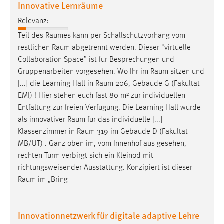
Innovative Lernräume
30 Tage
Relevanz:
Chat
Teil des
Raumes
kann per Schallschutzvorhang vom
restlichen
Raum
abgetrennt werden. Dieser "virtuelle
Name:
Collaboration Space” ist für Besprechungen und
MibewSessionID, MIBEW_UserID, mibew_locale, mibew-
Gruppenarbeiten vorgesehen. Wo Ihr im
Raum
sitzen und
chat-frame-style-5e9dbeb1811c0446
[...] die Learning Hall in
Raum
206, Gebäude G (Fakultät
Zweck:
EMI) ! Hier stehen euch fast 80 m² zur individuellen
Wird benötigt um die Chatfunktion nutzen zu können.
Entfaltung zur freien Verfügung. Die Learning Hall wurde
als innovativer
Raum
für das individuelle [...]
Cookie Laufzeit:
Klassenzimmer in
Raum
319 im Gebäude D (Fakultät
MibewSessionID, mibew-chat-frame-style-
5e9dbeb1811c0446 = Sitzungslaufzeit, mibew_locale = 3
MB/UT) . Ganz oben im, vom Innenhof aus gesehen,
Jahre, MIBEW_UserID = 1 Jahr
rechten Turm verbirgt sich ein Kleinod mit
richtungsweisender Ausstattung. Konzipiert ist dieser
Raum
im „Bring
Login
Name:
Innovationnetzwerk für digitale adaptive Lehre
fe_user, be_user, be_lastLoginProvider