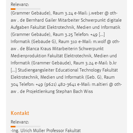
Relevanz:
Zweck:
Dieser Cookie ist notwendig um sich an der Website
(Grammer Gebäude),
Raum
3.24 e-Mail: j.weber @ oth-
einloggen zu können.
aw . de Bernhard Gailer Mitarbeiter Schwerpunkt digitale
Aufgaben Fakultät Elektrotechnik, Medien und Informatik
Cookie Laufzeit:
(Grammer Gebäude),
Raum
3.25 Telefon: +49 [...]
24 Stunden
Informatik (Gebäude G),
Raum
310 e-Mail: m.wolf @ oth-
aw . de Blanca Kraus Mitarbeiterin Schwerpunkt
Medienproduktion Fakultät Elektrotechnik, Medien und
STATISTIK
Informatik (Grammer Gebäude),
Raum
3.24 e-Mail: b.kr
Statistik Cookies erfassen Informationen anonym.
[...] Studiengangsleiter Educational Technology Fakultät
Diese Informationen helfen uns zu verstehen, wie
Elektrotechnik, Medien und Informatik (Geb. G),
Raum
unsere Besucher unsere Website nutzen.
304 Telefon: +49 (9621) 482-3641 e-Mail: m.altieri @ oth-
aw . de Projektlenkung Stephan Bach Wiss
Matomo
Name:
Kontakt
_pk_ref, _pk_cvar, _pk_id, _pk_ses
Relevanz:
Zweck:
-Ing. Ulrich Müller Professor Fakultät
Zugriffsstatistik