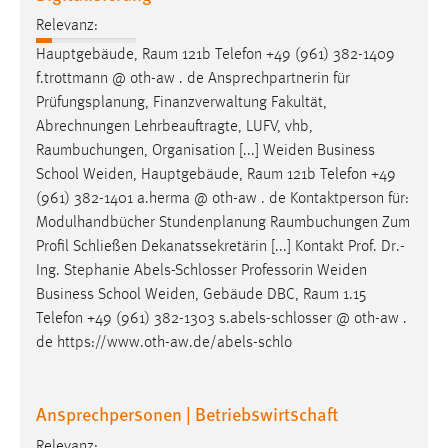
Relevanz:
Hauptgebäude,
Raum
121b Telefon +49 (961) 382-1409
f.trottmann @ oth-aw . de Ansprechpartnerin für
Prüfungsplanung, Finanzverwaltung Fakultät,
Abrechnungen Lehrbeauftragte, LUFV, vhb,
Raumbuchungen
, Organisation [...] Weiden Business
School Weiden, Hauptgebäude,
Raum
121b Telefon +49
(961) 382-1401 a.herma @ oth-aw . de Kontaktperson für:
Modulhandbücher Stundenplanung
Raumbuchungen
Zum
Profil Schließen Dekanatssekretärin [...] Kontakt Prof. Dr.-
Ing. Stephanie Abels-Schlosser Professorin Weiden
Business School Weiden, Gebäude DBC,
Raum
1.15
Telefon +49 (961) 382-1303 s.abels-schlosser @ oth-aw .
de https://www.oth-aw.de/abels-schlo
Ansprechpersonen | Betriebswirtschaft
Relevanz: