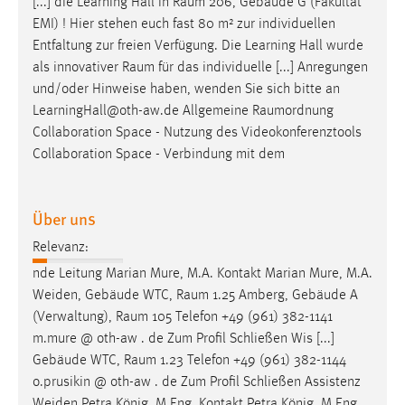
[...] die Learning Hall in
Raum
206, Gebäude G (Fakultät
EMI) ! Hier stehen euch fast 80 m² zur individuellen
Entfaltung zur freien Verfügung. Die Learning Hall wurde
als innovativer
Raum
für das individuelle [...] Anregungen
und/oder Hinweise haben, wenden Sie sich bitte an
LearningHall@oth-aw.de Allgemeine
Raumordnung
Collaboration Space - Nutzung des Videokonferenztools
Collaboration Space - Verbindung mit dem
Über uns
Relevanz:
nde Leitung Marian Mure, M.A. Kontakt Marian Mure, M.A.
Weiden, Gebäude WTC,
Raum
1.25 Amberg, Gebäude A
(Verwaltung),
Raum
105 Telefon +49 (961) 382-1141
m.mure @ oth-aw . de Zum Profil Schließen Wis [...]
Gebäude WTC,
Raum
1.23 Telefon +49 (961) 382-1144
o.prusikin @ oth-aw . de Zum Profil Schließen Assistenz
Weiden Petra König, M.Eng. Kontakt Petra König, M.Eng.