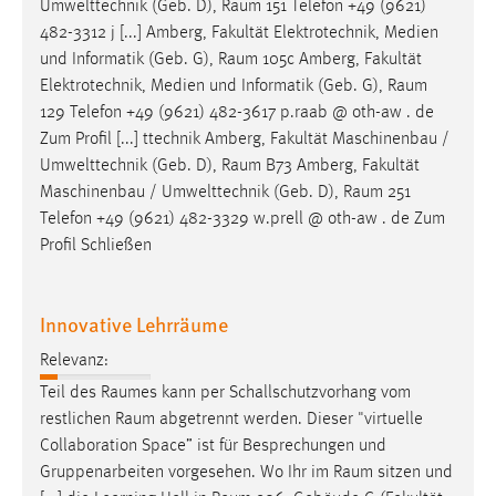
Umwelttechnik (Geb. D),
Raum
151 Telefon +49 (9621)
482-3312 j [...] Amberg, Fakultät Elektrotechnik, Medien
und Informatik (Geb. G),
Raum
105c Amberg, Fakultät
Elektrotechnik, Medien und Informatik (Geb. G),
Raum
129 Telefon +49 (9621) 482-3617 p.raab @ oth-aw . de
Zum Profil [...] ttechnik Amberg, Fakultät Maschinenbau /
Umwelttechnik (Geb. D),
Raum
B73 Amberg, Fakultät
Maschinenbau / Umwelttechnik (Geb. D),
Raum
251
Telefon +49 (9621) 482-3329 w.prell @ oth-aw . de Zum
Profil Schließen
Innovative Lehrräume
Relevanz:
Teil des
Raumes
kann per Schallschutzvorhang vom
restlichen
Raum
abgetrennt werden. Dieser "virtuelle
Collaboration Space” ist für Besprechungen und
Gruppenarbeiten vorgesehen. Wo Ihr im
Raum
sitzen und