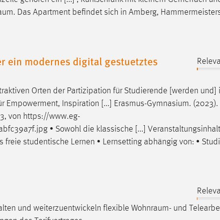
raum
. Das Apartment befindet sich in Amberg, Hammermeisters
r ein modernes digital gestuetztes
Releva
traktiven Orten der Partizipation für Studierende [werden und] 
ür Empowerment, Inspiration [...] Erasmus-Gymnasium. (2023).
23, von
https://www.eg-
bfc39a7f.jpg
• Sowohl die klassische [...] Veranstaltungsinhalt
s freie studentische Lernen • Lernsetting abhängig von: • Stud
Releva
alten und weiterzuentwickeln flexible
Wohnraum
- und Telearbe