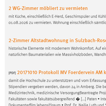
Anbieter:
Google Ireland Limited
2 WG-Zimmer möbliert zu vermieten
Zweck:
Conversion-Tracking
mit Küche, einschließlich E-Herd, Geschirrspüler und K
01.08.2026 zu vermieten. Wohnung einschließlich sämtl
Cookie Laufzeit:
3 Monate
Facebook Pixel
2-Zimmer Altstadtwohnung in Sulzbach-Ro
Name:
_fbp
historische Elemente mit modernem Wohnkomfort. Auf ein
natürlichen Baumaterialien wie Massivholzböden, Wand
Anbieter:
Facebook
Zweck:
Conversion-Tracking
20171010 Protokoll MV Foerdervein AM 
[PDF]
Cookie Laufzeit:
3 Monate
damit die Hochschule zu unterstützen und vom Erfassun
Stipendien vergeben werden, davon 24 in Amberg. Die be
EXTERNE MEDIEN
Medizintechnik, medizinische VersorgungBeantragte Pro
Fakultäten sowie fakultätsübergreifend � [...] Paten • In
Um Inhalte von Videoplattformen und Social Media
Dokumentarfilm
lebens(t)raum
• Prof. Dr. Nailja Luth u
Plattformen anzeigen zu können, werden von diesen