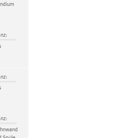
endium
nz:
s
nz:
s
nz:
Wohnwand
d Spüle.