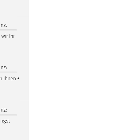
nz:
wir Ihr
nz:
n Ihnen •
nz:
ingst