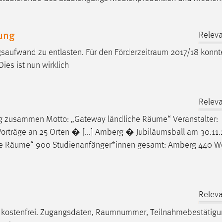
ung
Releva
gsaufwand zu entlasten. Für den
Förderzeitraum
2017/18 konnt
es ist nun wirklich
Releva
dung zusammen Motto: „Gateway ländliche
Räume
“ Veranstalter:
Vorträge an 25 Orten � [...] Amberg � Jubiläumsball am 30.11.
he
Räume
“ 900 Studienanfänger*innen gesamt: Amberg 440 W
Releva
t kostenfrei. Zugangsdaten,
Raumnummer
, Teilnahmebestätig