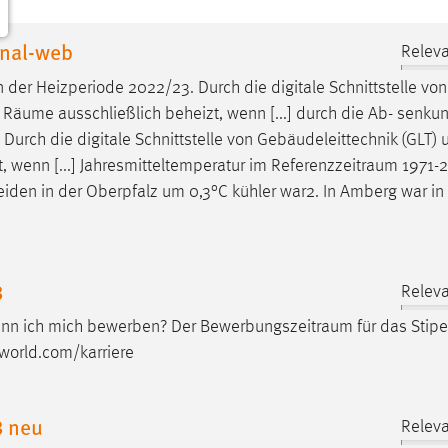
inal-web
Releva
n der Heizperiode 2022/23. Durch die digitale Schnittstelle von
e
Räume
ausschließlich beheizt, wenn [...] durch die Ab- senku
Durch die digitale Schnittstelle von Gebäudeleittechnik (GLT) 
, wenn [...] Jahresmitteltemperatur im
Referenzzeitraum
1971-2
eiden in der Oberpfalz um 0,3°C kühler war2. In Amberg war i
3
Releva
ann ich mich bewerben? Der
Bewerbungszeitraum
für das Stip
-world.com/karriere
3 neu
Releva