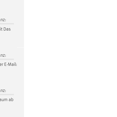
nz:
it Das
nz:
r E-Mail:
nz:
raum
ab