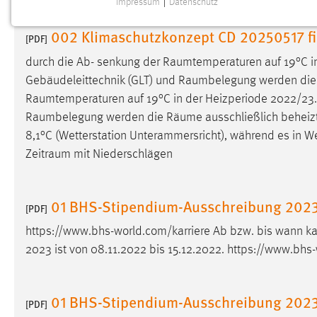
Impressum
|
Datenschutz
NOTWENDIGE COOKIES
002 Klimaschutzkonzept CD 20250517 f
Notwendige Cookies ermöglichen grundlegende
[PDF]
Funktionen und sind für die einwandfreie Funktion der
durch die Ab- senkung der
Raumtemperaturen
auf 19°C i
Website erforderlich.
Gebäudeleittechnik (GLT) und
Raumbelegung
werden di
Raumtemperaturen
auf 19°C in der Heizperiode 2022/23. 
Einverständnis
Raumbelegung
werden die
Räume
ausschließlich beheizt
Name:
cookie_consent
8,1°C (Wetterstation Unterammersricht), während es in W
Zeitraum
mit Niederschlägen
Zweck:
Dieser Cookie speichert die
ausgewählten Einverständnis-Optionen
des Benutzers
01 BHS-Stipendium-Ausschreibung 202
[PDF]
Cookie Laufzeit:
1 Jahr
https://www.bhs-world.com/karriere Ab bzw. bis wann k
2023 ist von 08.11.2022 bis 15.12.2022. https://www.bhs
Performance
Name:
staticfilecache
01 BHS-Stipendium-Ausschreibung 202
[PDF]
Zweck:
Für performante Seitenauslieferung wird