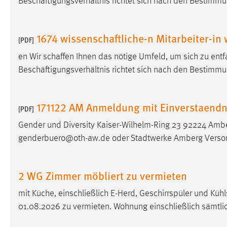
Beschäftigungsverhältnis richtet sich nach den Bestimmu
Matomo
1674 wissenschaftliche-n Mitarbeiter-in
[PDF]
Name:
_pk_ref, _pk_cvar, _pk_id, _pk_ses
en Wir schaffen Ihnen das nötige Umfeld, um sich zu entf
Zweck:
Zugriffsstatistik
Beschäftigungsverhältnis richtet sich nach den Bestimmu
Cookie Laufzeit:
Max. 13 Monate
171122 AM Anmeldung mit Einverstaendn
[PDF]
MARKETING
Gender und Diversity Kaiser-Wilhelm-Ring 23 92224 Amb
Marketing Cookies werden von Drittanbietern
genderbuero@oth-aw.de oder Stadtwerke Amberg Verso
verwendet, um personalisierte Werbung anzuzeigen.
Sie tun dies, indem sie Besucher über Websites
2 WG Zimmer möbliert zu vermieten
hinweg verfolgen.
mit Küche, einschließlich E-Herd, Geschirrspüler und K
Google Ads
01.08.2026 zu vermieten. Wohnung einschließlich sämtl
Name:
_gcl_au