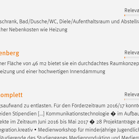
Releva
ühlschrank, Bad/Dusche/WC,
Diele/Aufenthaltsraum
und
Abstell
icher Nebenkosten wie Heizung
senberg
Releva
er Fläche von 46 m2 bietet sie ein durchdachtes
Raumkonzep
heizung und einer hochwertigen Innendämmung
komplett
Releva
gsaufwand zu entlasten. Für den
Förderzeitraum
2016/17 konnt
iden Stipendien [...] Kommunikationstechnologie � im Aufbau
jekte im
Zeitraum
Juni 2016 bis Mai 2017 � 28 Projektanträge a
tegration.kreativ • Medienworkshop für minderjährige Jugendlic
nd Studierende des Studiengangs Medienproduktion und Medien