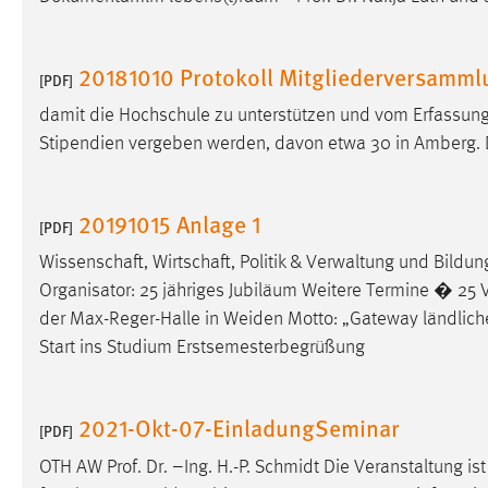
externen Medien Cookies gesetzt.
20181010 Protokoll Mitgliederversamml
YouTube
[PDF]
damit die Hochschule zu unterstützen und vom Erfassun
Vimeo
Stipendien vergeben werden, davon etwa 30 in Amberg. Di
20191015 Anlage 1
[PDF]
Wissenschaft, Wirtschaft, Politik & Verwaltung und Bil
Organisator: 25 jähriges Jubiläum Weitere Termine � 25 
der Max-Reger-Halle in Weiden Motto: „Gateway ländlic
Start ins Studium Erstsemesterbegrüßung
2021-Okt-07-EinladungSeminar
[PDF]
OTH AW Prof. Dr. –Ing. H.-P. Schmidt Die Veranstaltung is