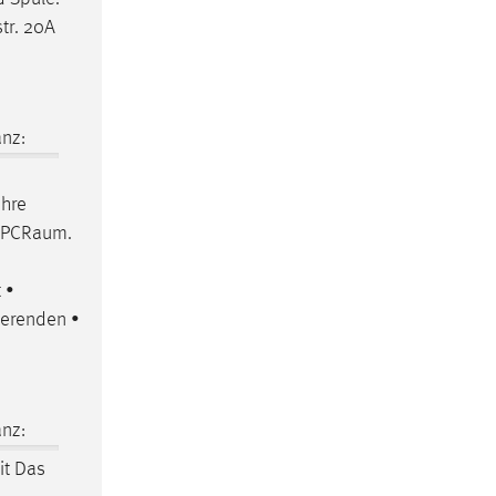
tr. 20A
nz:
ihre
PCRaum
.
 •
ierenden •
nz:
it Das