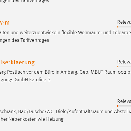
ngen des Tarifvertrages
 w-m
Releva
alten und weiterzuentwickeln flexible
Wohnraum
- und Telearbe
ngen des Tarifvertrages
iserklaerung
Releva
erg Postfach vor dem Büro in Amberg, Geb. MBUT
Raum
002 pe
rgungs GmbH Karoline G
Releva
ühlschrank, Bad/Dusche/WC,
Diele/Aufenthaltsraum
und
Abstell
icher Nebenkosten wie Heizung