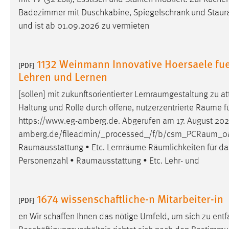
Cookie Laufzeit:
Badezimmer mit Duschkabine, Spiegelschrank und
Stau
MibewSessionID, mibew-chat-frame-
style-5e9dbeb1811c0446 =
und ist ab 01.09.2026 zu vermieten
Sitzungslaufzeit, mibew_locale = 3
Jahre, MIBEW_UserID = 1 Jahr
1132 Weinmann Innovative Hoersaele fue
[PDF]
Lehren und Lernen
Login
[sollen] mit zukunftsorientierter
Lernraumgestaltung
zu at
Name:
fe_user, be_user, be_lastLoginProvider
Haltung und Rolle durch offene, nutzerzentrierte
Räume
f
Zweck:
Dieser Cookie ist notwendig um sich an
https://www.eg-amberg.de. Abgerufen am 17. August 20
der Website einloggen zu können.
amberg.de/fileadmin/_processed_/f/b/csm_PCRaum_0a
Cookie Laufzeit:
24 Stunden
Raumausstattung
• Etc. Lernräume Räumlichkeiten für da
Personenzahl •
Raumausstattung
• Etc. Lehr- und
STATISTIK
1674 wissenschaftliche-n Mitarbeiter-in
[PDF]
Statistik Cookies erfassen Informationen anonym.
Diese Informationen helfen uns zu verstehen, wie
en Wir schaffen Ihnen das nötige Umfeld, um sich zu entf
unsere Besucher unsere Website nutzen.