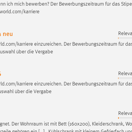
ann ich mich bewerben? Der
Bewerbungszeitraum
für das Stip
-world.com/karriere
4 neu
Releva
d.com/karriere einzureichen. Der
Bewerbungszeitraum
für da
 Auswahl über die Vergabe
6
Releva
d.com/karriere einzureichen. Der
Bewerbungszeitraum
für da
Auswahl über die Vergabe
Releva
ignet. Der
Wohnraum
ist mit Bett (160x200), Kleiderschrank, 
zeile gehören ein [...] , Kühlschrank mit kleinem Gefrierfach un