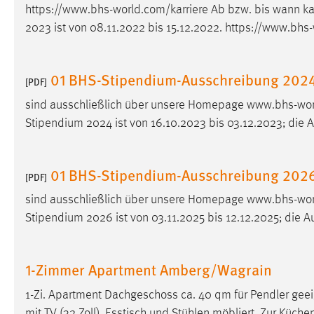
https://www.bhs-world.com/karriere Ab bzw. bis wann k
in diesem Cookie gespeichert, ob man
eingeloggt ist.
2023 ist von 08.11.2022 bis 15.12.2022. https://www.bhs
Sprachpräferenz
01 BHS-Stipendium-Ausschreibung 202
[PDF]
Name:
site-language-preference
sind ausschließlich über unsere Homepage www.bhs-worl
Zweck:
Stipendium 2024 ist von 16.10.2023 bis 03.12.2023; die
Das Cookie speichert die gewählte
Sprache der Website.
Cookie Laufzeit:
30 Tage
01 BHS-Stipendium-Ausschreibung 202
[PDF]
sind ausschließlich über unsere Homepage www.bhs-worl
Chat
Stipendium 2026 ist von 03.11.2025 bis 12.12.2025; die 
Name:
MibewSessionID, MIBEW_UserID,
mibew_locale, mibew-chat-frame-style-
5e9dbeb1811c0446
1-Zimmer Apartment Amberg/Wagrain
Zweck:
Wird benötigt um die Chatfunktion
1-Zi. Apartment Dachgeschoss ca. 40 qm für Pendler gee
nutzen zu können.
mit TV (32 Zoll), Esstisch und Stühlen möbliert. Zur Küchen