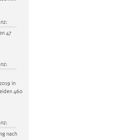
nz:
en 47
nz:
2019 in
eiden 460
nz:
ung nach