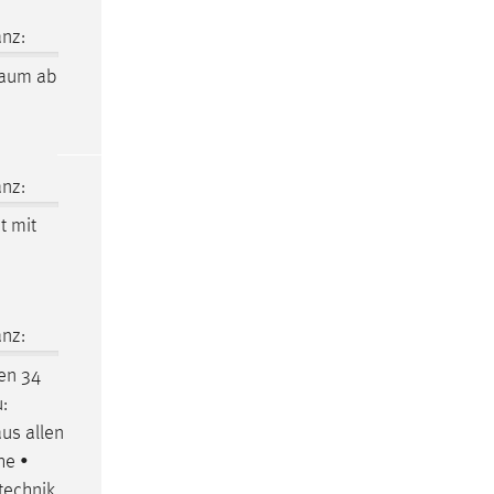
nz:
raum
ab
nz:
t
mit
nz:
en 34
:
us allen
he •
technik