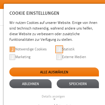
Zum Hauptinhalt springen
COOKIE EINSTELLUNGEN
Wir nutzen Cookies auf unserer Website. Einige von ihnen
sind technisch notwendig, während andere uns helfen,
diese Website zu verbessern oder zusätzliche
SUCHE
Funktionalitäten zur Verfügung zu stellen.
Notwendige Cookies
Statistik
Marketing
Externe Medien
ALLE AUSWÄHLEN
Gesucht nach "raum".
Es wurden 1250 Ergebnisse gefunde
ABLEHNEN
SPEICHERN
Details anzeigen