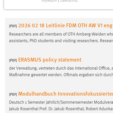
Impressum
|
Datenschutz
NOTWENDIGE COOKIES
Notwendige Cookies ermöglichen grundlegende
Funktionen und sind für die einwandfreie Funktion der
2026 02 18 Leitlinie FDM OTH AW V1 eng
Website erforderlich.
[PDF]
Researchers are all members of OTH Amberg-Weiden who a
Einverständnis
assistants, PhD students and visiting researchers. Resear
Name:
cookie_consent
Zweck:
Dieser Cookie speichert die
ERASMUS policy statement
[PDF]
ausgewählten Einverständnis-Optionen
des Benutzers
der Verwaltung, vertreten durch das International Offic
Maßnahme gewertet werden. Oftmals ergaben sich durch
Cookie Laufzeit:
1 Jahr
Performance
Modulhandbuch Innovationsfokussierte
[PDF]
Name:
Deutsch 1 Semester jährlich/Sommersemester Modulvera
staticfilecache
Jakub Rosenthal Prof. Dr. Jakub Rosenthal, Robert Adunka
Zweck:
Für performante Seitenauslieferung wird