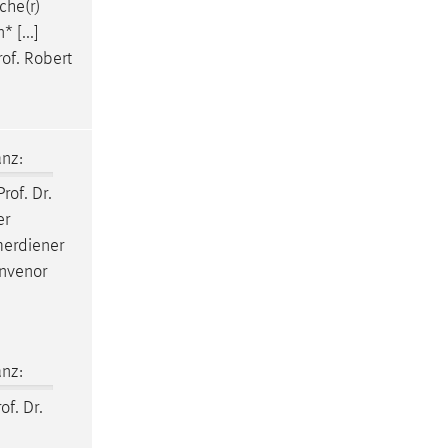
che(r)
 [...]
rof. Robert
nz:
rof. Dr.
er
merdiener
onvenor
nz:
of. Dr.