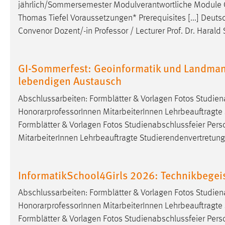
jährlich/Sommersemester Modulverantwortliche Module 
in diesem Cookie gespeichert, ob man
Thomas Tiefel Voraussetzungen* Prerequisites [...] Deu
eingeloggt ist.
Convenor Dozent/-in
Professor
/ Lecturer Prof. Dr. Haral
Sprachpräferenz
GI-Sommerfest: Geoinformatik und Landmana
Name:
site-language-preference
lebendigen Austausch
Zweck:
Das Cookie speichert die gewählte
Abschlussarbeiten: Formblätter & Vorlagen Fotos Studie
Sprache der Website.
HonorarprofessorInnen MitarbeiterInnen Lehrbeauftragte S
Cookie Laufzeit:
30 Tage
Formblätter & Vorlagen Fotos Studienabschlussfeier Per
MitarbeiterInnen Lehrbeauftragte Studierendenvertretung 
Chat
Name:
MibewSessionID, MIBEW_UserID,
InformatikSchool4Girls 2026: Technikbegei
mibew_locale, mibew-chat-frame-style-
5e9dbeb1811c0446
Abschlussarbeiten: Formblätter & Vorlagen Fotos Studie
HonorarprofessorInnen MitarbeiterInnen Lehrbeauftragte S
Zweck:
Wird benötigt um die Chatfunktion
nutzen zu können.
Formblätter & Vorlagen Fotos Studienabschlussfeier Per