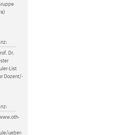
 Gruppe
ra)
nz:
rof. Dr.
ster
ler-List
or Dozent/-
nz:
/www.oth-
ule/ueber-