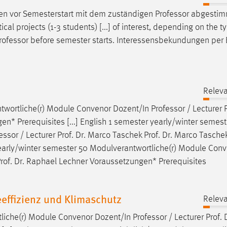
sen vor Semesterstart mit dem zuständigen
Professor
abgestim
al projects (1-3 students) [...] of interest, depending on the t
rofessor
before semester starts. Interessensbekundungen per 
Releva
ntwortliche(r) Module Convenor Dozent/In
Professor
/ Lecturer P
n* Prerequisites [...] English 1 semester yearly/winter semest
essor
/ Lecturer Prof. Dr. Marco Taschek Prof. Dr. Marco Tasche
 yearly/winter semester 50 Modulverantwortliche(r) Module Con
Prof. Dr. Raphael Lechner Voraussetzungen* Prerequisites
effizienz und Klimaschutz
Releva
liche(r) Module Convenor Dozent/In
Professor
/ Lecturer Prof. 