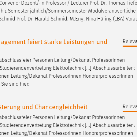
Convenor Dozent/-in
Professor
/ Lecturer Prof. Dr. Thomas Tiefel
tsch 1 Semester jährlich/Sommersemester Modulverantwortlich
d Schmid Prof. Dr. Harald Schmid, M.Eng. Nina Häring (LBA) Vora
gement feiert starke Leistungen und
Releva
nabschlussfeier Personen Leitung/Dekanat
Professor
Innen
tudierendenvertretung Elektrotechnik [...] Abschlussarbeiten:
sonen Leitung/Dekanat
Professor
Innen HonorarprofessorInnen
Sie sind hier:
sterung und Chancengleichheit
Releva
nabschlussfeier Personen Leitung/Dekanat
Professor
Innen
tudierendenvertretung Elektrotechnik [...] Abschlussarbeiten:
sonen Leitung/Dekanat
Professor
Innen HonorarprofessorInnen