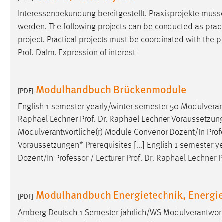
Anbieter:
Google Ireland Limited
Interessenbekundung bereitgestellt. Praxisprojekte müs
werden. The following projects can be conducted as practic
Zweck:
Conversion-Tracking
project. Practical projects must be coordinated with the
p
Cookie Laufzeit:
3 Monate
Prof. Dalm. Expression of interest
Facebook Pixel
Modulhandbuch Brückenmodule
[PDF]
Name:
_fbp
English 1 semester yearly/winter semester 50 Modulvera
Anbieter:
Facebook
Raphael Lechner Prof. Dr. Raphael Lechner Voraussetzunge
Modulverantwortliche(r) Module Convenor Dozent/In
Prof
Zweck:
Conversion-Tracking
Voraussetzungen* Prerequisites [...] English 1 semester
Cookie Laufzeit:
3 Monate
Dozent/In
Professor
/ Lecturer Prof. Dr. Raphael Lechner 
Modulhandbuch Energietechnik, Energie
EXTERNE MEDIEN
[PDF]
Um Inhalte von Videoplattformen und Social Media
Amberg Deutsch 1 Semester jährlich/WS Modulverantwort
Plattformen anzeigen zu können, werden von diesen