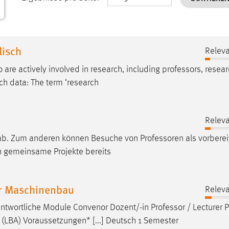
lisch
Releva
re actively involved in research, including
professors
, resea
ch data: The term ‘research
Releva
e, ab. Zum anderen können Besuche von
Professoren
als vorbere
 gemeinsame Projekte bereits
r Maschinenbau
Releva
ntwortliche Module Convenor Dozent/-in
Professor
/ Lecturer P
 (LBA) Voraussetzungen* [...] Deutsch 1 Semester