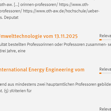
oth-aw. [...] orinnen-professoren/
https://www.oth-
professoren
/
https://www.oth-aw.de/hochschule/ueber-
vs. Deputat
mwelttechnologie vom 13.11.2025
Releva
ltät bestellten Professorinnen oder
Professoren
zusammen- set
ei Jahre, eine
nternational Energy Engineering vom
Releva
hend aus mindestens zwei hauptamtlichen
Professoren
gebilde
 (5) 1Kriterien für
Releva