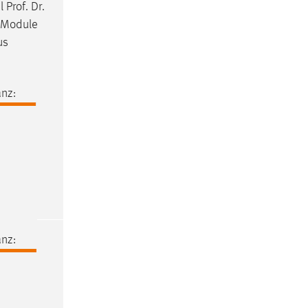
 Prof. Dr.
e Module
us
nz:
nz: