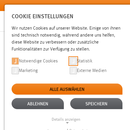
Zum Hauptinhalt springen
COOKIE EINSTELLUNGEN
Wir nutzen Cookies auf unserer Website. Einige von ihnen
sind technisch notwendig, während andere uns helfen,
diese Website zu verbessern oder zusätzliche
SUCHE
Funktionalitäten zur Verfügung zu stellen.
Notwendige Cookies
Statistik
Marketing
Externe Medien
ALLE AUSWÄHLEN
ALTER: 1 WOCHE BIS 1 MONAT
ALLE FI
Aktive Filter:
ABLEHNEN
SPEICHERN
Gesucht nach "professoren".
Es wurden 25 Ergebnisse gef
Details anzeigen