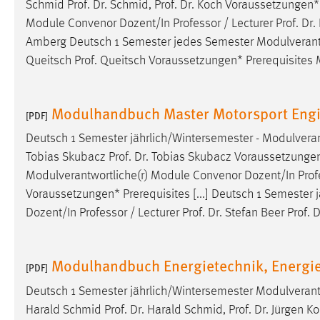
Schmid Prof. Dr. Schmid, Prof. Dr. Koch Voraussetzungen*
externen Medien Cookies gesetzt.
Module Convenor Dozent/In
Professor
/ Lecturer Prof. Dr
Amberg Deutsch 1 Semester jedes Semester Modulverant
YouTube
Queitsch Prof. Queitsch Voraussetzungen* Prerequisites
Vimeo
Modulhandbuch Master Motorsport Engi
[PDF]
Deutsch 1 Semester jährlich/Wintersemester - Modulvera
Tobias Skubacz Prof. Dr. Tobias Skubacz Voraussetzungen*
Modulverantwortliche(r) Module Convenor Dozent/In
Prof
Voraussetzungen* Prerequisites [...] Deutsch 1 Semester
Dozent/In
Professor
/ Lecturer Prof. Dr. Stefan Beer Prof
Modulhandbuch Energietechnik, Energie
[PDF]
Deutsch 1 Semester jährlich/Wintersemester Modulveran
Harald Schmid Prof. Dr. Harald Schmid, Prof. Dr. Jürgen 