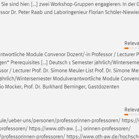
Sie sind hier: [...] zwei Workshop-Gruppen engagieren: In der
essor
Dr. Peter Raab und Laboringenieur Florian Schöler-Niewie
Releva
ntwortliche Module Convenor Dozent/-in
Professor
/ Lecturer P
en* Prerequisites [...] Deutsch 1 Semester jährlich/Winterseme
ssor
/ Lecturer Prof. Dr. Simone Meuler-List Prof. Dr. Simone Meu
 jährlich/Wintersemester Modulverantwortliche Module Conven
rio Mocker, Prof. Dr. Burkhard Berninger, Gastdozenten
Releva
ule/ueber-uns/personen/professorinnen-professoren
/
https:/
professoren
/ https://www.oth-aw. [...] orinnen-professoren/
professorinnen-professoren
/
https://www.oth-aw.de/hochsch