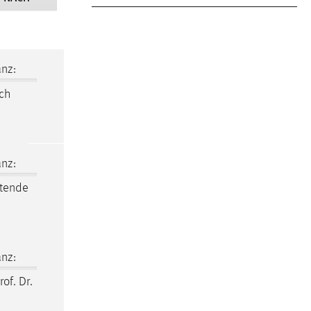
nz:
rch
nz:
itende
nz:
rof. Dr.