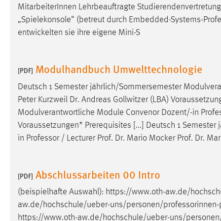
MitarbeiterInnen Lehrbeauftragte Studierendenvertretung 
Cookie Laufzeit:
MibewSessionID, mibew-chat-frame-
„Spielekonsole“ (betreut durch Embedded-Systems-
Prof
style-5e9dbeb1811c0446 =
entwickelten sie ihre eigene Mini-S
Sitzungslaufzeit, mibew_locale = 3
Jahre, MIBEW_UserID = 1 Jahr
Modulhandbuch Umwelttechnologie
[PDF]
Login
Deutsch 1 Semester jährlich/Sommersemester Modulvera
Name:
fe_user, be_user, be_lastLoginProvider
Peter Kurzweil Dr. Andreas Gollwitzer (LBA) Voraussetzung
Zweck:
Dieser Cookie ist notwendig um sich an
Modulverantwortliche Module Convenor Dozent/-in
Profe
der Website einloggen zu können.
Voraussetzungen* Prerequisites [...] Deutsch 1 Semester
in
Professor
/ Lecturer Prof. Dr. Mario Mocker Prof. Dr. Ma
Cookie Laufzeit:
24 Stunden
Abschlussarbeiten 00 Intro
[PDF]
STATISTIK
(beispielhafte Auswahl):
https://www.oth-aw.de/hochsch
Statistik Cookies erfassen Informationen anonym.
aw.de/hochschule/ueber-uns/personen/professorinnen-
Diese Informationen helfen uns zu verstehen, wie
https://www.oth-aw.de/hochschule/ueber-uns/personen/
unsere Besucher unsere Website nutzen.