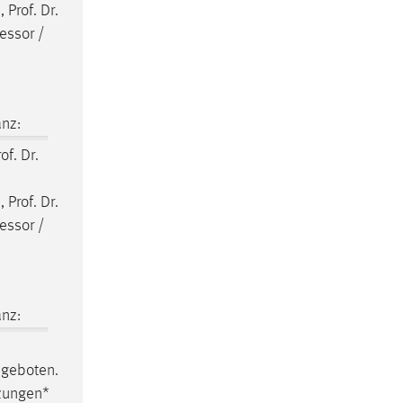
 Prof. Dr.
fessor
/
nz:
of. Dr.
 Prof. Dr.
fessor
/
nz:
ngeboten.
tzungen*