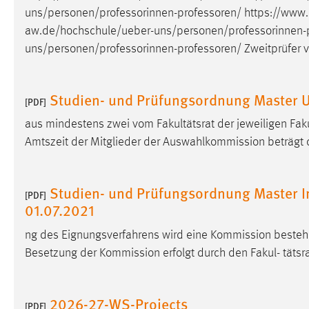
uns/personen/professorinnen-professoren
/ https://www.
Matomo
aw.de/hochschule/ueber-uns/personen/professorinnen-
uns/personen/professorinnen-professoren
/ Zweitprüfer 
Name:
_pk_ref, _pk_cvar, _pk_id, _pk_ses
Zweck:
Zugriffsstatistik
Studien- und Prüfungsordnung Master U
[PDF]
Cookie Laufzeit:
Max. 13 Monate
aus mindestens zwei vom Fakultätsrat der jeweiligen Faku
Amtszeit der Mitglieder der Auswahlkommission beträgt dr
MARKETING
Marketing Cookies werden von Drittanbietern
Studien- und Prüfungsordnung Master I
[PDF]
verwendet, um personalisierte Werbung anzuzeigen.
01.07.2021
Sie tun dies, indem sie Besucher über Websites
ng des Eignungsverfahrens wird eine Kommission beste
hinweg verfolgen.
Besetzung der Kommission erfolgt durch den Fakul- tätsrat.
Google Ads
Name:
_gcl_au
2026-27-WS-Projects
[PDF]