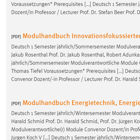
Voraussetzungen* Prerequisites [...] Deutsch 1 Semester
Cookie Laufzeit:
MibewSessionID, mibew-chat-frame-
Dozent/In
Professor
/ Lecturer Prof. Dr. Stefan Beer Prof
style-5e9dbeb1811c0446 =
Sitzungslaufzeit, mibew_locale = 3
Jahre, MIBEW_UserID = 1 Jahr
Modulhandbuch Innovationsfokussierte
[PDF]
Login
Deutsch 1 Semester jährlich/Sommersemester Modulvera
Jakub Rosenthal Prof. Dr. Jakub Rosenthal, Robert Adunka
Name:
fe_user, be_user, be_lastLoginProvider
jährlich/Sommersemester Modulverantwortliche Module 
Zweck:
Dieser Cookie ist notwendig um sich an
Thomas Tiefel Voraussetzungen* Prerequisites [...] Deu
der Website einloggen zu können.
Convenor Dozent/-in
Professor
/ Lecturer Prof. Dr. Haral
Cookie Laufzeit:
24 Stunden
Modulhandbuch Energietechnik, Energie
[PDF]
STATISTIK
Deutsch 1 Semester jährlich/Wintersemester Modulveran
Harald Schmid Prof. Dr. Harald Schmid, Prof. Dr. Jürgen 
Statistik Cookies erfassen Informationen anonym.
Modulverantwortliche(r) Module Convenor Dozent/In
Prof
Diese Informationen helfen uns zu verstehen, wie
Jürgen Koch V [...] Deutsch 1 Semester jährlich/Winters
unsere Besucher unsere Website nutzen.