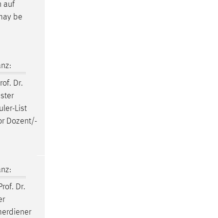
n auf
 may be
nz:
rof. Dr.
ster
ler-List
or Dozent/-
nz:
rof. Dr.
er
merdiener