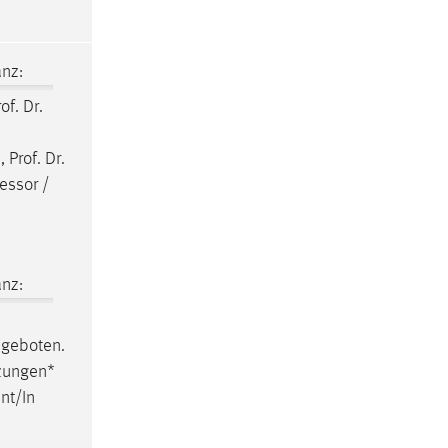
nz:
of. Dr.
 Prof. Dr.
fessor
/
nz:
ngeboten.
tzungen*
nt/In