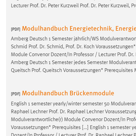
Lecturer Prof. Dr. Peter Kurzweil Prof. Dr. Peter Kurzweil, 
Matomo
Name:
_pk_ref, _pk_cvar, _pk_id, _pk_ses
Modulhandbuch Energietechnik, Energie
[PDF]
Zweck:
Zugriffsstatistik
Amberg Deutsch 1 Semester jährlich/WS Modulverantwort
Schmid Prof. Dr. Schmid, Prof. Dr. Koch Voraussetzungen*
Cookie Laufzeit:
Max. 13 Monate
Module Convenor Dozent/In
Professor
/ Lecturer Prof. Dr
Amberg Deutsch 1 Semester jedes Semester Modulverant
Queitsch Prof. Queitsch Voraussetzungen* Prerequisites
MARKETING
Marketing Cookies werden von Drittanbietern
verwendet, um personalisierte Werbung anzuzeigen.
Modulhandbuch Brückenmodule
[PDF]
Sie tun dies, indem sie Besucher über Websites
English 1 semester yearly/winter semester 50 Modulvera
hinweg verfolgen.
Raphael Lechner Prof. Dr. Raphael Lechner Voraussetzunge
Google Ads
Modulverantwortliche(r) Module Convenor Dozent/In
Prof
Voraussetzungen* Prerequisites [...] English 1 semester
Name:
_gcl_au
Dozent/In
Professor
/ Lecturer Prof. Dr. Raphael Lechner 