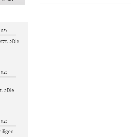
nz:
zt. 2Die
nz:
t. 2Die
nz:
eiligen