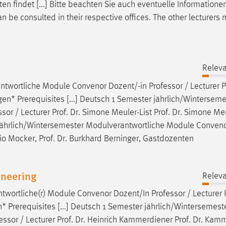
en findet [...] Bitte beachten Sie auch eventuelle Informatione
n be consulted in their respective offices. The other lecturers
Releva
ntwortliche Module Convenor Dozent/-in
Professor
/ Lecturer P
en* Prerequisites [...] Deutsch 1 Semester jährlich/Winterseme
ssor
/ Lecturer Prof. Dr. Simone Meuler-List Prof. Dr. Simone Meu
 jährlich/Wintersemester Modulverantwortliche Module Conven
rio Mocker, Prof. Dr. Burkhard Berninger, Gastdozenten
neering
Releva
ntwortliche(r) Module Convenor Dozent/In
Professor
/ Lecturer P
 Prerequisites [...] Deutsch 1 Semester jährlich/Wintersemest
essor
/ Lecturer Prof. Dr. Heinrich Kammerdiener Prof. Dr. Kam