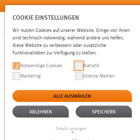
Zum Hauptinhalt springen
COOKIE EINSTELLUNGEN
Wir nutzen Cookies auf unserer Website. Einige von ihnen
sind technisch notwendig, während andere uns helfen,
diese Website zu verbessern oder zusätzliche
SUCHE
Funktionalitäten zur Verfügung zu stellen.
Notwendige Cookies
Statistik
Marketing
Externe Medien
ALLE AUSWÄHLEN
ALTER: 1 WOCHE BIS 1 MONAT
ALLE FI
Aktive Filter:
ABLEHNEN
SPEICHERN
Gesucht nach "professoren".
Es wurden 17 Ergebnisse gefu
Details anzeigen