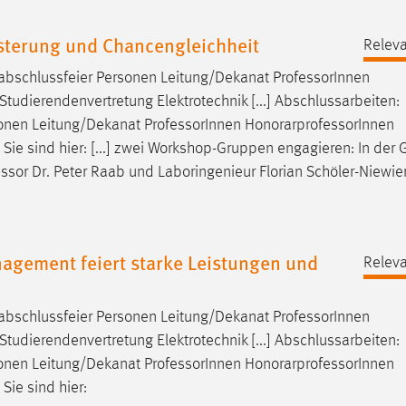
sterung und Chancengleichheit
Releva
nabschlussfeier Personen Leitung/Dekanat
Professor
Innen
tudierendenvertretung Elektrotechnik [...] Abschlussarbeiten:
sonen Leitung/Dekanat
Professor
Innen HonorarprofessorInnen
Sie sind hier: [...] zwei Workshop-Gruppen engagieren: In der
essor
Dr. Peter Raab und Laboringenieur Florian Schöler-Niewie
gement feiert starke Leistungen und
Releva
nabschlussfeier Personen Leitung/Dekanat
Professor
Innen
tudierendenvertretung Elektrotechnik [...] Abschlussarbeiten:
sonen Leitung/Dekanat
Professor
Innen HonorarprofessorInnen
Sie sind hier: