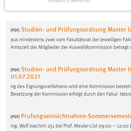
Impressum
|
Datenschutz
NOTWENDIGE COOKIES
Notwendige Cookies ermöglichen grundlegende
Funktionen und sind für die einwandfreie Funktion der
Studien- und Prüfungsordnung Master U
Website erforderlich.
[PDF]
aus mindestens zwei vom Fakultätsrat der jeweiligen Faku
Einverständnis
Amtszeit der Mitglieder der Auswahlkommission beträgt dr
Name:
cookie_consent
Zweck:
Dieser Cookie speichert die
Studien- und Prüfungsordnung Master I
[PDF]
ausgewählten Einverständnis-Optionen
01.07.2021
des Benutzers
ng des Eignungsverfahrens wird eine Kommission beste
Cookie Laufzeit:
1 Jahr
Besetzung der Kommission erfolgt durch den Fakul- tätsrat.
Performance
Prufungseinsichtnahme-Sommersemest
[PDF]
Name:
staticfilecache
Ing. Wolf Joachim 251 bei Prof. Meuler-List 09:00 – 12:0
Zweck:
Für performante Seitenauslieferung wird