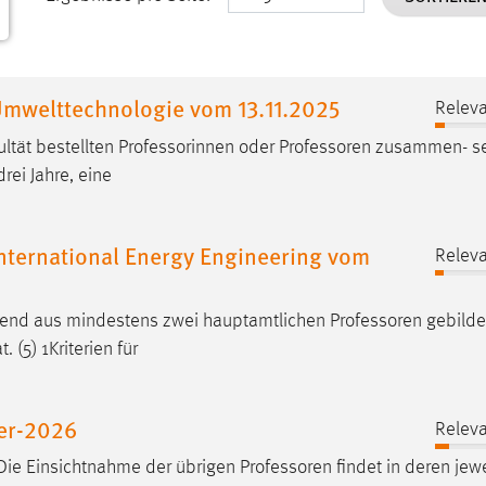
mwelttechnologie vom 13.11.2025
Releva
ltät bestellten Professorinnen oder
Professoren
zusammen- set
ei Jahre, eine
nternational Energy Engineering vom
Releva
hend aus mindestens zwei hauptamtlichen
Professoren
gebilde
 (5) 1Kriterien für
er-2026
Releva
0 Die Einsichtnahme der übrigen
Professoren
findet in deren jew