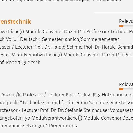
enstechnik
Releva
twortliche(r) Module Convenor Dozent/In
Professor
/ Lecturer Pr
Koch Vo [...] Deutsch 1 Semester jährlich/Sommersemester
essor
/ Lecturer Prof. Dr. Harald Schmid Prof. Dr. Harald Schmid,
emester Modulverantwortliche(r) Module Convenor Dozent/In
Pro
Prof. Robert Queitsch
Releva
 Dozent/In
Professor
/ Lecturer Prof. Dr.-Ing. Jörg Holzmann alle
erpunkt “Technologien und [...] in jedem Sommersemester a
rofessor
/ Lecturer Prof. Dr. Dr. Stefanie Steinhauser Vorausse
 angeboten. 50 Modulverantwortliche(r) Module Convenor Doze
ummer Voraussetzungen* Prerequisites