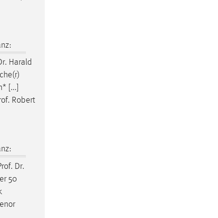
nz:
Dr. Harald
che(r)
 [...]
rof. Robert
nz:
rof. Dr.
er 50
k
venor