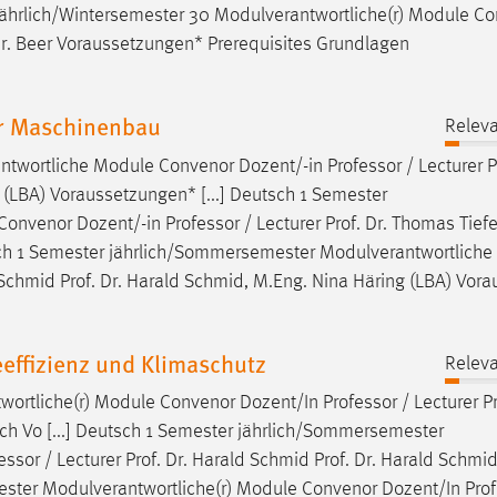
 jährlich/Wintersemester 30 Modulverantwortliche(r) Module C
. Dr. Beer Voraussetzungen* Prerequisites Grundlagen
r Maschinenbau
Releva
ntwortliche Module Convenor Dozent/-in
Professor
/ Lecturer P
 (LBA) Voraussetzungen* [...] Deutsch 1 Semester
Convenor Dozent/-in
Professor
/ Lecturer Prof. Dr. Thomas Tiefel
tsch 1 Semester jährlich/Sommersemester Modulverantwortlich
d Schmid Prof. Dr. Harald Schmid, M.Eng. Nina Häring (LBA) Vora
effizienz und Klimaschutz
Releva
twortliche(r) Module Convenor Dozent/In
Professor
/ Lecturer Pr
Koch Vo [...] Deutsch 1 Semester jährlich/Sommersemester
essor
/ Lecturer Prof. Dr. Harald Schmid Prof. Dr. Harald Schmid,
emester Modulverantwortliche(r) Module Convenor Dozent/In
Pro