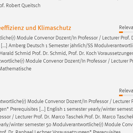
Prof. Robert Queitsch
effizienz und Klimaschutz
Releva
liche(r) Module Convenor Dozent/In
Professor
/ Lecturer Prof. 
 [...] Amberg Deutsch 1 Semester jährlich/SS Modulverantwortli
. Harald Schmid Prof. Dr. Schmid, Prof. Dr. Koch Voraussetzungen*
wortliche(r) Module Convenor Dozent/In
Professor
/ Lecturer P
 Mathematische
Releva
ntwortliche(r) Module Convenor Dozent/In
Professor
/ Lecturer P
n* Prerequisites [...] English 1 semester yearly/winter semest
essor
/ Lecturer Prof. Dr. Marco Taschek Prof. Dr. Marco Tasche
 yearly/winter semester 50 Modulverantwortliche(r) Module Con
Prof. Dr. Raphael Lechner Voraussetzungen* Prerequisites