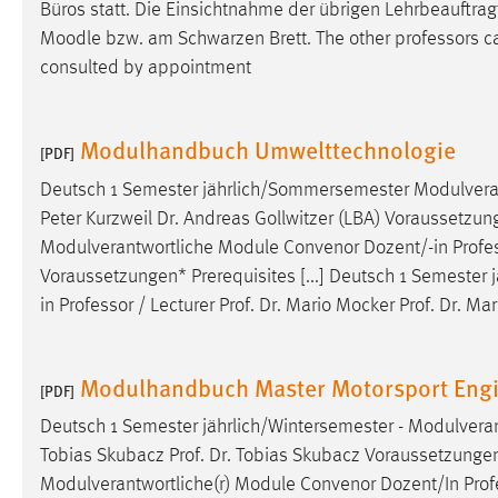
Büros statt. Die Einsichtnahme der übrigen Lehrbeauftragt
in diesem Cookie gespeichert, ob man
Moodle bzw. am Schwarzen Brett. The other
professors
ca
eingeloggt ist.
consulted by appointment
Sprachpräferenz
Modulhandbuch Umwelttechnologie
Name:
[PDF]
site-language-preference
Deutsch 1 Semester jährlich/Sommersemester Modulvera
Zweck:
Das Cookie speichert die gewählte
Peter Kurzweil Dr. Andreas Gollwitzer (LBA) Voraussetzung
Sprache der Website.
Modulverantwortliche Module Convenor Dozent/-in
Profe
Cookie Laufzeit:
30 Tage
Voraussetzungen* Prerequisites [...] Deutsch 1 Semester
in
Professor
/ Lecturer Prof. Dr. Mario Mocker Prof. Dr. Ma
Chat
Name:
MibewSessionID, MIBEW_UserID,
Modulhandbuch Master Motorsport Engi
[PDF]
mibew_locale, mibew-chat-frame-style-
5e9dbeb1811c0446
Deutsch 1 Semester jährlich/Wintersemester - Modulvera
Tobias Skubacz Prof. Dr. Tobias Skubacz Voraussetzungen*
Zweck:
Wird benötigt um die Chatfunktion
nutzen zu können.
Modulverantwortliche(r) Module Convenor Dozent/In
Prof