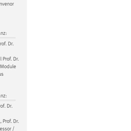
onvenor
nz:
rof. Dr.
 Prof. Dr.
e Module
us
nz:
of. Dr.
 Prof. Dr.
fessor
/