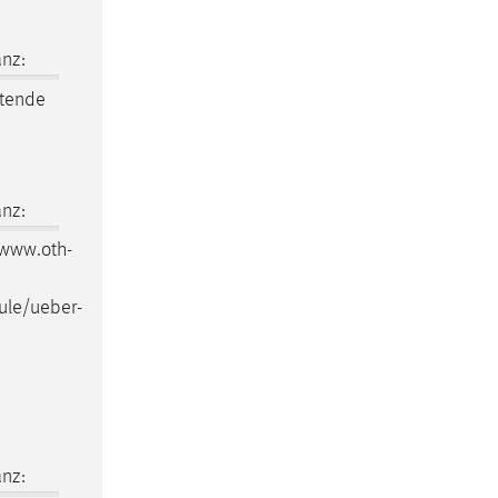
nz:
itende
nz:
/www.oth-
ule/ueber-
nz: