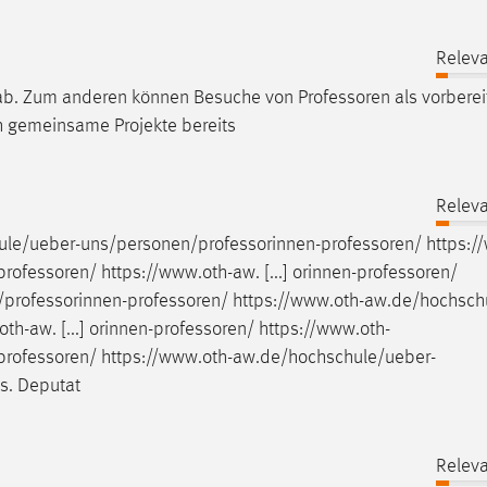
Releva
e, ab. Zum anderen können Besuche von
Professoren
als vorbere
 gemeinsame Projekte bereits
Releva
ule/ueber-uns/personen/professorinnen-professoren
/
https:/
professoren
/ https://www.oth-aw. [...] orinnen-professoren/
professorinnen-professoren
/
https://www.oth-aw.de/hochsch
oth-aw. [...] orinnen-professoren/
https://www.oth-
professoren
/
https://www.oth-aw.de/hochschule/ueber-
vs. Deputat
Releva