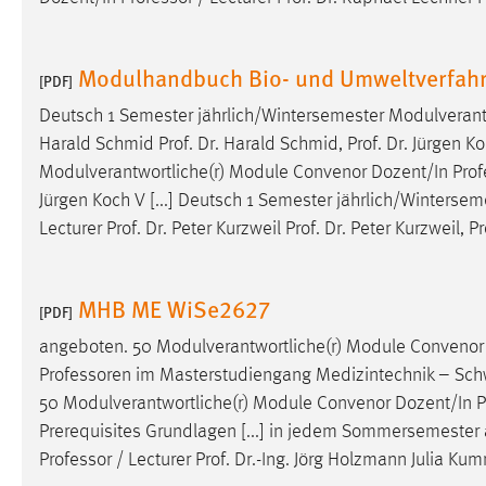
Anbieter:
Google Ireland Limited
Zweck:
Conversion-Tracking
Modulhandbuch Bio- und Umweltverfahr
[PDF]
Cookie Laufzeit:
3 Monate
Deutsch 1 Semester jährlich/Wintersemester Modulveran
Harald Schmid Prof. Dr. Harald Schmid, Prof. Dr. Jürgen 
Facebook Pixel
Modulverantwortliche(r) Module Convenor Dozent/In
Prof
Jürgen Koch V [...] Deutsch 1 Semester jährlich/Winters
Name:
_fbp
Lecturer Prof. Dr. Peter Kurzweil Prof. Dr. Peter Kurzweil, 
Anbieter:
Facebook
Zweck:
Conversion-Tracking
MHB ME WiSe2627
[PDF]
Cookie Laufzeit:
3 Monate
angeboten. 50 Modulverantwortliche(r) Module Convenor
Professoren
im Masterstudiengang Medizintechnik – Schw
50 Modulverantwortliche(r) Module Convenor Dozent/In
P
EXTERNE MEDIEN
Prerequisites Grundlagen [...] in jedem Sommersemester
Um Inhalte von Videoplattformen und Social Media
Professor
/ Lecturer Prof. Dr.-Ing. Jörg Holzmann Julia K
Plattformen anzeigen zu können, werden von diesen