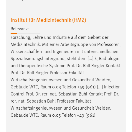
EXTERNE MEDIEN
Um Inhalte von Videoplattformen und Social Media
Institut für Medizintechnik (IfMZ)
Plattformen anzeigen zu können, werden von diesen
externen Medien Cookies gesetzt.
Relevanz:
Forschung, Lehre und Industrie auf dem Gebiet der
YouTube
Medizintechnik. Mit einer Arbeitsgruppe von
Professoren
,
Wissenschaftlern und Ingenieuren mit unterschiedlichem
Vimeo
Spezialisierungshintergrund, steht dem [...] k, Radiologie
und therapeutische Systeme Prof. Dr. Ralf Ringler Kontakt
Prof. Dr. Ralf Ringler
Professor
Fakultät
Wirtschaftsingenieurwesen und Gesundheit Weiden,
Gebäude WTC, Raum 0.03 Telefon +49 (961) [...] Infection
Control Prof. Dr. rer. nat. Sebastian Buhl Kontakt Prof. Dr.
rer. nat. Sebastian Buhl
Professor
Fakultät
Wirtschaftsingenieurwesen und Gesundheit Weiden,
Gebäude WTC, Raum 0.05 Telefon +49 (961)