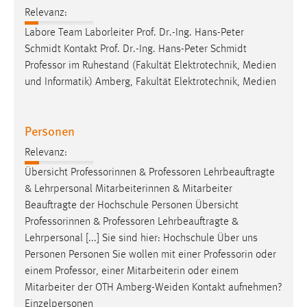
Relevanz:
Conversion-Tracking
Labore Team Laborleiter Prof. Dr.-Ing. Hans-Peter
Cookie Laufzeit:
Schmidt Kontakt Prof. Dr.-Ing. Hans-Peter Schmidt
3 Monate
Professor
im Ruhestand (Fakultät Elektrotechnik, Medien
und Informatik) Amberg, Fakultät Elektrotechnik, Medien
Facebook Pixel
Name:
Personen
_fbp
Relevanz:
Anbieter:
Übersicht Professorinnen &
Professoren
Lehrbeauftragte
Facebook
& Lehrpersonal Mitarbeiterinnen & Mitarbeiter
Zweck:
Beauftragte der Hochschule Personen Übersicht
Conversion-Tracking
Professorinnen &
Professoren
Lehrbeauftragte &
Lehrpersonal [...] Sie sind hier: Hochschule Über uns
Cookie Laufzeit:
Personen Personen Sie wollen mit einer Professorin oder
3 Monate
einem
Professor
, einer Mitarbeiterin oder einem
Mitarbeiter der OTH Amberg-Weiden Kontakt aufnehmen?
Einzelpersonen