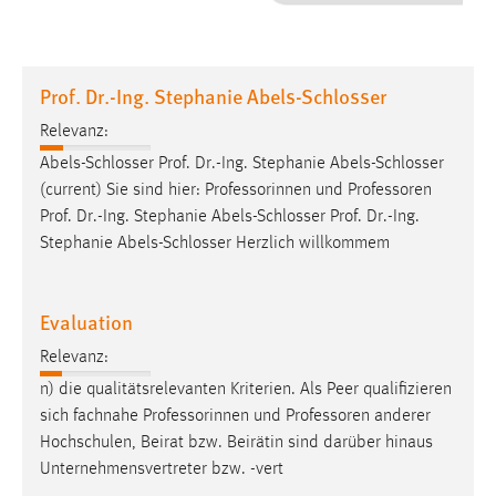
1 Jahr
Performance
Prof. Dr.-Ing. Stephanie Abels-Schlosser
Name:
Relevanz:
staticfilecache
Abels-Schlosser Prof. Dr.-Ing. Stephanie Abels-Schlosser
(current) Sie sind hier: Professorinnen und
Professoren
Zweck:
Prof. Dr.-Ing. Stephanie Abels-Schlosser Prof. Dr.-Ing.
Für performante Seitenauslieferung wird in diesem Cookie
gespeichert, ob man eingeloggt ist.
Stephanie Abels-Schlosser Herzlich willkommem
Sprachpräferenz
Evaluation
Name:
Relevanz:
site-language-preference
n) die qualitätsrelevanten Kriterien. Als Peer qualifizieren
Zweck:
sich fachnahe Professorinnen und
Professoren
anderer
Das Cookie speichert die gewählte Sprache der Website.
Hochschulen, Beirat bzw. Beirätin sind darüber hinaus
Unternehmensvertreter bzw. -vert
Cookie Laufzeit: