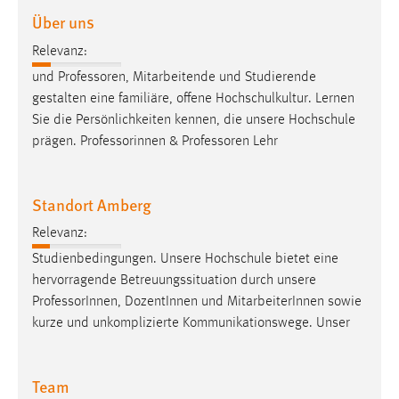
Über uns
Cookie Laufzeit:
Relevanz:
Max. 13 Monate
und
Professoren
, Mitarbeitende und Studierende
gestalten eine familiäre, offene Hochschulkultur. Lernen
Sie die Persönlichkeiten kennen, die unsere Hochschule
MARKETING
prägen. Professorinnen &
Professoren
Lehr
Marketing Cookies werden von Drittanbietern
verwendet, um personalisierte Werbung anzuzeigen.
Sie tun dies, indem sie Besucher über Websites
Standort Amberg
hinweg verfolgen.
Relevanz:
Google Ads
Studienbedingungen. Unsere Hochschule bietet eine
hervorragende Betreuungssituation durch unsere
Name:
Professor
Innen, DozentInnen und MitarbeiterInnen sowie
_gcl_au
kurze und unkomplizierte Kommunikationswege. Unser
Anbieter:
Google Ireland Limited
Team
Zweck: