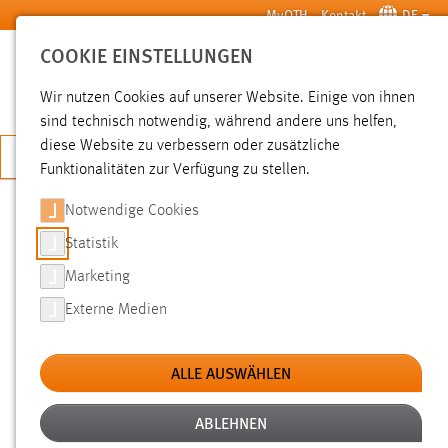
Zum Hauptinhalt springen
MyOTH
Kontakt
DE
COOKIE EINSTELLUNGEN
SUCHE
Wir nutzen Cookies auf unserer Website. Einige von ihnen
sind technisch notwendig, während andere uns helfen,
diese Website zu verbessern oder zusätzliche
JETZT BEWERBEN
Funktionalitäten zur Verfügung zu stellen.
Notwendige Cookies
SUCHE
Statistik
Marketing
FILTER
Externe Medien
Typ
ALLE AUSWÄHLEN
Erstellungsdatum
ABLEHNEN