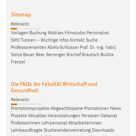
30 Tage
Sitemap
Chat
Relevanz:
Name:
Vorlagen Buchung Mobiles Filmstudio Personalrat
MibewSessionID, MIBEW_UserID, mibew_locale, mibew-
SHK/Tutoren – Wichtige Infos Kontakt Suche
chat-frame-style-5e9dbeb1811c0446
Professorenseiten
Abels-Schlosser Prof. Dr.-Ing. habil.
Sonja Bauer Beer Berninger Bischof Brautsch Bulitta
Zweck:
Frenzel
Wird benötigt um die Chatfunktion nutzen zu können.
Cookie Laufzeit:
MibewSessionID, mibew-chat-frame-style-
Die FAQs der Fakultät Wirtschaft und
5e9dbeb1811c0446 = Sitzungslaufzeit, mibew_locale = 3
Gesundheit
Jahre, MIBEW_UserID = 1 Jahr
Relevanz:
Promotionsprojekte Abgeschlossene Promotionen News
Login
Projekte Aktuelles Veranstaltungen Personen Dekanat
Name:
Professor
Innen Lehrpersonal MitarbeiterInnen
fe_user, be_user, be_lastLoginProvider
Lehrbeauftragte Studierendenvertretung Downloads