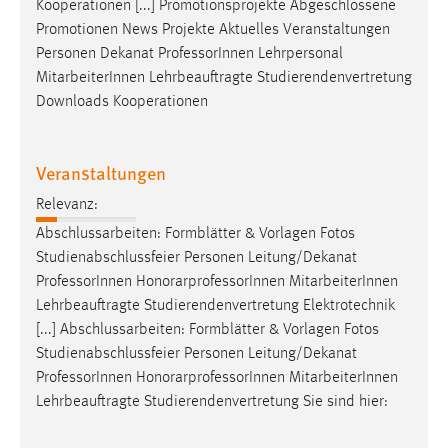
Kooperationen [...] Promotionsprojekte Abgeschlossene
Zweck:
Promotionen News Projekte Aktuelles Veranstaltungen
Dieser Cookie ist notwendig um sich an der Website
Personen Dekanat
Professor
Innen Lehrpersonal
einloggen zu können.
MitarbeiterInnen Lehrbeauftragte Studierendenvertretung
Cookie Laufzeit:
Downloads Kooperationen
24 Stunden
Veranstaltungen
STATISTIK
Relevanz:
Statistik Cookies erfassen Informationen anonym.
Abschlussarbeiten: Formblätter & Vorlagen Fotos
Diese Informationen helfen uns zu verstehen, wie
Studienabschlussfeier Personen Leitung/Dekanat
unsere Besucher unsere Website nutzen.
Professor
Innen HonorarprofessorInnen MitarbeiterInnen
Lehrbeauftragte Studierendenvertretung Elektrotechnik
Matomo
[...] Abschlussarbeiten: Formblätter & Vorlagen Fotos
Studienabschlussfeier Personen Leitung/Dekanat
Name:
Professor
Innen HonorarprofessorInnen MitarbeiterInnen
_pk_ref, _pk_cvar, _pk_id, _pk_ses
Lehrbeauftragte Studierendenvertretung Sie sind hier:
Zweck:
Zugriffsstatistik