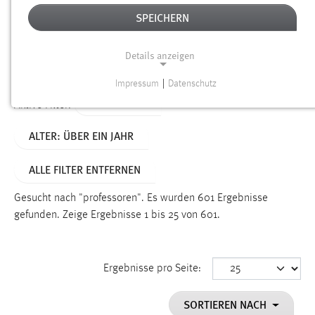
SPEICHERN
Alter
Details anzeigen
SUCHEN
Impressum
|
Datenschutz
NOTWENDIGE COOKIES
TYP: SEITEN
Aktive Filter:
Notwendige Cookies ermöglichen grundlegende
ALTER: ÜBER EIN JAHR
Funktionen und sind für die einwandfreie Funktion der
Website erforderlich.
ALLE FILTER ENTFERNEN
Einverständnis
Gesucht nach "professoren".
Es wurden 601 Ergebnisse
Name:
gefunden.
Zeige Ergebnisse 1 bis 25 von 601.
cookie_consent
Zweck:
Ergebnisse pro Seite:
Dieser Cookie speichert die ausgewählten Einverständnis-
Optionen des Benutzers
SORTIEREN NACH
Cookie Laufzeit: