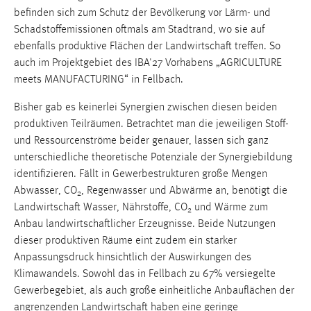
1 Jahr
befinden sich zum Schutz der Bevölkerung vor Lärm- und
Schadstoffemissionen ­oftmals am Stadtrand, wo sie auf
ebenfalls produktive Flächen der Landwirtschaft treffen. So
Performance
auch im Projektgebiet des IBA'27 Vorhabens „AGRICULTURE
Name:
meets MANUFACTURING“ in Fellbach.
staticfilecache
Bisher gab es keinerlei Synergien zwischen diesen beiden
Zweck:
produktiven Teilräumen. Betrachtet man die jeweiligen Stoff-
Für performante Seitenauslieferung wird in diesem Cookie
und Ressourcenströme beider genauer, lassen sich ganz
gespeichert, ob man eingeloggt ist.
unterschiedliche theoretische Potenziale der Synergiebildung
identifi­zieren. Fällt in Gewerbestrukturen große Mengen
Sprachpräferenz
Abwasser, CO
, Regenwasser und Abwärme an, benötigt die
2
Landwirtschaft Wasser, Nährstoffe, CO
und Wärme zum
2
Name:
Anbau landwirtschaftlicher Erzeugnisse. Beide Nutzungen
site-language-preference
dieser produktiven ­Räume eint zudem ein starker
Anpassungsdruck hinsichtlich der Auswirkungen des
Zweck:
Klimawandels. Sowohl das in Fellbach zu 67% versiegelte
Das Cookie speichert die gewählte Sprache der Website.
Gewerbegebiet, als auch große einheitliche Anbauflächen der
Cookie Laufzeit:
angrenzenden Landwirtschaft haben eine ­geringe