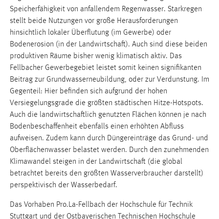
30 Tage
Speicherfähigkeit von anfallendem Regenwasser. Starkregen
stellt beide Nutzungen vor große Herausforderungen
Chat
hinsichtlich lokaler Überflutung (im Gewerbe) oder
Bodenerosion (in der Landwirtschaft). Auch sind diese beiden
Name:
produktiven Räume bisher wenig klimatisch aktiv. Das
MibewSessionID, MIBEW_UserID, mibew_locale, mibew-
Fellbacher Gewerbegebiet leistet somit keinen signifikanten
chat-frame-style-5e9dbeb1811c0446
Beitrag zur Grundwasserneubildung, oder zur Verdunstung. Im
Zweck:
Gegenteil: Hier befinden sich aufgrund der hohen
Wird benötigt um die Chatfunktion nutzen zu können.
Versiegelungsgrade die ­größten städtischen Hitze-Hotspots.
Auch die landwirtschaftlich genutzten Flächen können je nach
Cookie Laufzeit:
Bodenbeschaffenheit ebenfalls einen erhöhten Abfluss
MibewSessionID, mibew-chat-frame-style-
aufweisen. Zudem kann durch Düngereinträge das Grund- und
5e9dbeb1811c0446 = Sitzungslaufzeit, mibew_locale = 3
Oberflächenwasser belastet werden. Durch den zunehmenden
Jahre, MIBEW_UserID = 1 Jahr
Klimawandel steigen in der Landwirtschaft (die global
betrachtet bereits den größten ­Wasserverbraucher darstellt)
Login
perspektivisch der Wasserbedarf.
Name:
Das Vorhaben Pro.La-Fellbach der Hochschule für Technik
fe_user, be_user, be_lastLoginProvider
Stuttgart und der Ostbayerischen Technischen Hochschule