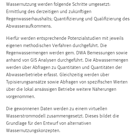
Wassernutzung werden folgende Schritte umgesetzt:
Cookie Laufzeit:
Ermittlung des derzeitigen und zukünftigen
Max. 13 Monate
Regenwasserhaushalts; Quantifizierung und Qualifizierung des
Abwasseraufkommens.
Hierfür werden entsprechende Potenzialstudien mit jeweils
MARKETING
eigenen methodischen Verfahren durchgeführt. Die
Marketing Cookies werden von Drittanbietern
Regenwassermengen werden gem. DWA Bemessungen sowie
verwendet, um personalisierte Werbung anzuzeigen.
anhand von GIS Analysen durchgeführt. Die Abwassermengen
Sie tun dies, indem sie Besucher über Websites
werden über Abfragen zu Quantitäten und Quantitäten der
hinweg verfolgen.
Abwasserbetriebe erfasst. Gleichzeitig werden über
Typisierungsansätze sowie Abfragen von spezifischen Werten
Google Ads
über die lokal ansässigen Betriebe weitere Näherungen
vorgenommen.
Name:
_gcl_au
Die gewonnenen Daten werden zu einem virtuellen
Wasserstrommodell zusammengesetzt. Dieses bildet die
Anbieter:
Grundlage für den Entwurf von alternativen
Google Ireland Limited
Wassernutzungskonzepten.
Zweck: