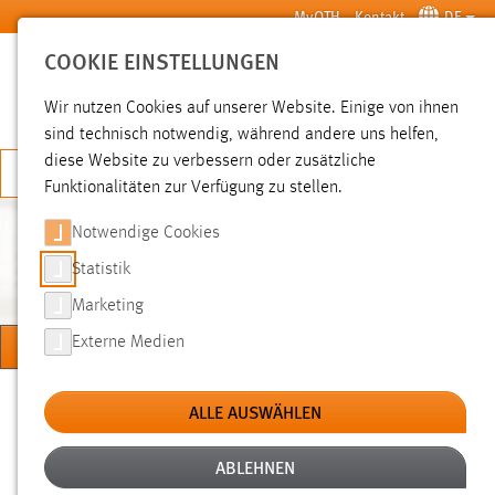
Zum Hauptinhalt springen
MyOTH
Kontakt
DE
COOKIE EINSTELLUNGEN
SUCHE
Wir nutzen Cookies auf unserer Website. Einige von ihnen
sind technisch notwendig, während andere uns helfen,
diese Website zu verbessern oder zusätzliche
JETZT BEWERBEN
Funktionalitäten zur Verfügung zu stellen.
Notwendige Cookies
PROF. DR.-ING. HABIL. SONJA
BAUER
Statistik
Marketing
MENÜ
Externe Medien
Sie sind hier:
Professorinnen und Professoren
Prof. Dr.-Ing. habil. Sonja Bauer
ALLE AUSWÄHLEN
Forschungsprojekte
ABLEHNEN