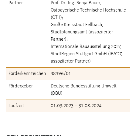
EXTERNE MEDIEN
Partner
Prof. Dr.-Ing. Sonja Bauer,
Ostbayerische Technische Hochschule
Um Inhalte von Videoplattformen und Social Media
(OTH);
Plattformen anzeigen zu können, werden von diesen
Große Kreisstadt Fellbach,
externen Medien Cookies gesetzt.
Stadtplanungsamt (assoziierter
Partner);
YouTube
Internationale Bauausstellung 2027,
StadtRegion Stuttgart GmbH (IBA'27,
Vimeo
assoziierter Partner)
Förderkennzeichen
38396/01
Fördergeber
Deutsche Bundesstiftung Umwelt
(DBU)
Laufzeit
01.03.2023 – 31.08.2024