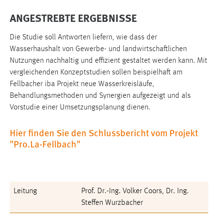
Conversion-Tracking
ANGESTREBTE ERGEBNISSE
Cookie Laufzeit:
Die Studie soll Antworten liefern, wie dass der
3 Monate
Wasserhaushalt von Gewerbe- und landwirtschaftlichen
Nutzungen nachhaltig und effizient gestaltet werden kann. Mit
Facebook Pixel
vergleichenden Konzeptstudien sollen beispielhaft am
Fellbacher iba Projekt neue Wasserkreisläufe,
Name:
Behandlungsmethoden und Synergien aufgezeigt und als
_fbp
Vorstudie einer Umsetzungsplanung dienen.
Anbieter:
Facebook
Hier finden Sie den Schlussbericht vom Projekt
"Pro.La-Fellbach"
Zweck:
Conversion-Tracking
Cookie Laufzeit:
3 Monate
Leitung
Prof. Dr.-Ing. Volker Coors, Dr. Ing.
Steffen Wurzbacher