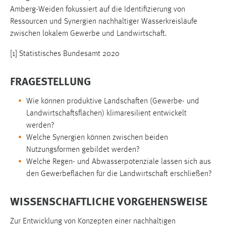
Zweck:
Amberg-Weiden fokussiert auf die Identifizierung von
Dieser Cookie ist notwendig um sich an der Website
Ressourcen und Synergien nachhaltiger Wasserkreisläufe
einloggen zu können.
zwischen ­lokalem Gewerbe und Landwirtschaft.
Cookie Laufzeit:
[1] Statistisches Bundesamt 2020
24 Stunden
FRAGESTELLUNG
STATISTIK
Wie können produktive Landschaften (Gewerbe- und
Landwirtschaftsflächen) klimaresilient entwickelt
Statistik Cookies erfassen Informationen anonym.
werden?
Diese Informationen helfen uns zu verstehen, wie
Welche Synergien können zwischen beiden
unsere Besucher unsere Website nutzen.
Nutzungsformen gebildet werden?
Welche Regen- und Abwasserpotenziale lassen sich aus
Matomo
den Gewerbeflächen für die Landwirtschaft erschließen?
Name:
_pk_ref, _pk_cvar, _pk_id, _pk_ses
WISSENSCHAFTLICHE VORGEHENSWEISE
Zweck:
Zur Entwicklung von Konzepten einer nachhaltigen
Zugriffsstatistik