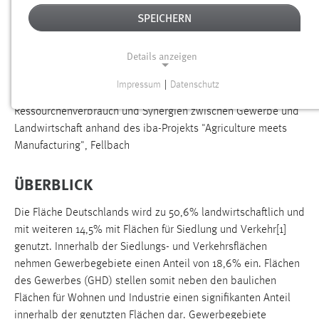
PROLA - FELLBACH
SPEICHERN
01.03.2023 – 31.08.2024 Fördergeber: Deutsche
Details anzeigen
Bundesstiftung Umwelt (DBU)
Impressum
|
Datenschutz
Produktive Landschaften, Potenzialstudie zum
NOTWENDIGE COOKIES
Ressourchenverbrauch und Synergien zwischen Gewerbe und
Notwendige Cookies ermöglichen grundlegende
Landwirtschaft anhand des iba-Projekts "Agriculture meets
Funktionen und sind für die einwandfreie Funktion der
Manufacturing", Fellbach
Website erforderlich.
ÜBERBLICK
Einverständnis
Die Fläche Deutschlands wird zu 50,6% landwirtschaftlich und
Name:
mit weiteren 14,5% mit Flächen für Siedlung und Verkehr[1]
cookie_consent
genutzt. Innerhalb der Siedlungs- und Verkehrsflächen
Zweck:
nehmen Gewerbegebiete einen Anteil von 18,6% ein. Flächen
Dieser Cookie speichert die ausgewählten Einverständnis-
des ­Gewerbes (GHD) stellen somit neben den baulichen
Optionen des Benutzers
Flächen für Wohnen und Industrie einen signifikanten Anteil
Cookie Laufzeit:
innerhalb der genutzten Flächen dar. Gewerbegebiete