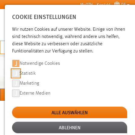
Zum Hauptinhalt springen
MyOTH
Kontakt
DE
COOKIE EINSTELLUNGEN
SUCHE
Wir nutzen Cookies auf unserer Website. Einige von ihnen
sind technisch notwendig, während andere uns helfen,
diese Website zu verbessern oder zusätzliche
JETZT BEWERBEN
Funktionalitäten zur Verfügung zu stellen.
Notwendige Cookies
PROF. DR.-ING. HABIL. SONJA
BAUER
Statistik
Marketing
MENÜ
Externe Medien
Sie sind hier:
Professorinnen und Professoren
Prof. Dr.-Ing. habil. Sonja Bauer
ALLE AUSWÄHLEN
Vorträge
ABLEHNEN