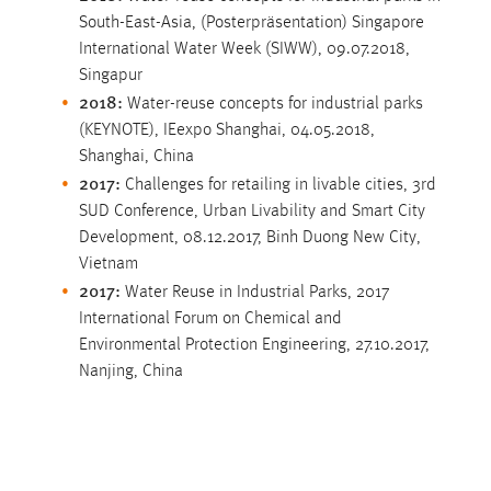
Zweck:
South-East-Asia, (Posterpräsentation) Singapore
Dieser Cookie ist notwendig um sich an der Website
International Water Week (SIWW), 09.07.2018,
einloggen zu können.
Singapur
2018:
Water-reuse concepts for industrial parks
Cookie Laufzeit:
(KEYNOTE), IEexpo Shanghai, 04.05.2018,
24 Stunden
Shanghai, China
2017:
Challenges for retailing in livable cities, 3rd
SUD Conference, Urban Livability and Smart City
STATISTIK
Development, 08.12.2017, Binh Duong New City,
Statistik Cookies erfassen Informationen anonym.
Vietnam
Diese Informationen helfen uns zu verstehen, wie
2017:
Water Reuse in Industrial Parks, 2017
unsere Besucher unsere Website nutzen.
International Forum on Chemical and
Environmental Protection Engineering, 27.10.2017,
Matomo
Nanjing, China
Name:
_pk_ref, _pk_cvar, _pk_id, _pk_ses
Zweck:
Zugriffsstatistik