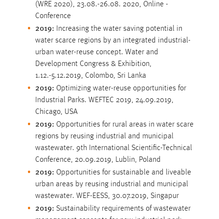
(WRE 2020), 23.08.-26.08. 2020, Online ­
1 Jahr
Conference
2019:
Increasing the water saving potential in
Performance
water scarce regions by an integrated industrial-
urban water-reuse ­concept. Water and
Name:
Development Congress & Exhibition,
staticfilecache
1.12.-5.12.2019, Colombo, Sri Lanka
Zweck:
2019:
Optimizing water-reuse opportunities for
Für performante Seitenauslieferung wird in diesem Cookie
Industrial Parks. WEFTEC 2019, 24.09.2019,
gespeichert, ob man eingeloggt ist.
Chicago, USA
2019:
Opportunities for rural areas in water scare
Sprachpräferenz
regions by reusing industrial and municipal
wastewater. 9th ­International Scientific-Technical
Name:
Conference, 20.09.2019, Lublin, Poland
site-language-preference
2019:
Opportunities for sustainable and liveable
Zweck:
urban areas by reusing industrial and municipal
Das Cookie speichert die gewählte Sprache der Website.
wastewater. WEF-EESS, 30.07.2019, Singapur
2019:
Sustainability requirements of wastewater
Cookie Laufzeit: