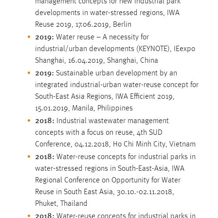
management concepts for new industrial park
30 Tage
developments in water-stressed regions, IWA
Reuse 2019, 17.06.2019, Berlin
Chat
2019:
Water reuse – A necessity for
industrial/urban developments (KEYNOTE), IEexpo
Name:
Shanghai, 16.04.2019, Shanghai, China
MibewSessionID, MIBEW_UserID, mibew_locale, mibew-
2019:
chat-frame-style-5e9dbeb1811c0446
Sustainable urban development by an
integrated industrial-urban water-reuse concept for
Zweck:
South-East Asia ­Regions, IWA Efficient 2019,
Wird benötigt um die Chatfunktion nutzen zu können.
15.01.2019, Manila, Philippines
2018:
Cookie Laufzeit:
Industrial wastewater management
MibewSessionID, mibew-chat-frame-style-
concepts with a focus on reuse, 4th SUD
5e9dbeb1811c0446 = Sitzungslaufzeit, mibew_locale = 3
Conference, 04.12.2018, Ho Chi Minh City, Vietnam
Jahre, MIBEW_UserID = 1 Jahr
2018:
Water-reuse concepts for industrial parks in
water-stressed regions in South-East-Asia, IWA
Login
Regional Conference on Opportunity for Water
Reuse in South East Asia, 30.10.-02.11.2018,
Name:
Phuket, Thailand
fe_user, be_user, be_lastLoginProvider
2018:
Water-reuse concepts for industrial parks in