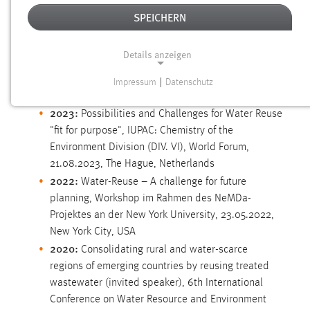
VORTRÄGE UND KONFERENZBEITRÄGE
SPEICHERN
Details anzeigen
INTERNATIONAL
Impressum
|
Datenschutz
NOTWENDIGE COOKIES
2023:
Possibilities and Challenges for Water Reuse
Notwendige Cookies ermöglichen grundlegende
"fit for purpose", IUPAC: Chemistry of the
Funktionen und sind für die einwandfreie Funktion der
Environment Division­ ­­­(DIV. VI), World Forum,
Website erforderlich.
21.08.2023, The Hague, Netherlands
2022:
Einverständnis
Water-Reuse – A challenge for future
planning, Workshop im Rahmen des NeMDa-
Name:
Projektes an der New York ­University, 23.05.2022,
cookie_consent
New York City, USA
2020:
Consolidating rural and water-scarce
Zweck:
regions of emerging countries by reusing treated
Dieser Cookie speichert die ausgewählten Einverständnis-
Optionen des Benutzers
wastewater (invited ­speaker), 6th International
Conference on Water Resource and Environment
Cookie Laufzeit: