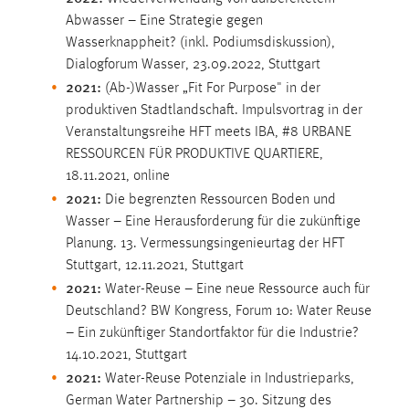
Conversion-Tracking
Abwasser – Eine Strategie gegen
Wasserknappheit? (inkl. Podiums­diskussion),
Cookie Laufzeit:
Dialogforum Wasser, 23.09.2022, Stuttgart
3 Monate
2021:
(Ab-)Wasser „Fit For Purpose" in der
produktiven Stadtlandschaft. Impulsvortrag in der
Facebook Pixel
Veranstaltungsreihe HFT meets IBA, #8 URBANE
RESSOURCEN FÜR PRODUKTIVE QUARTIERE,
Name:
18.11.2021, online
_fbp
2021:
Die begrenzten Ressourcen Boden und
Anbieter:
Wasser – Eine Herausforderung für die zukünftige
Facebook
Planung. 13. Vermessungsingenieurtag der HFT
Stuttgart, 12.11.2021, Stuttgart
Zweck:
2021:
Water-Reuse – Eine neue Ressource auch für
Conversion-Tracking
Deutschland? BW Kongress, Forum 10: Water Reuse
Cookie Laufzeit:
– Ein ­zukünftiger Standortfaktor für die Industrie?
3 Monate
14.10.2021, Stuttgart
2021:
Water-Reuse Potenziale in Industrieparks,
German Water Partnership – 30. Sitzung des