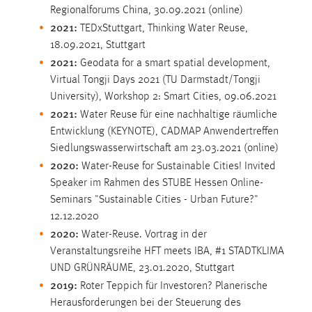
EXTERNE MEDIEN
Regionalforums China, 30.09.2021 (online)
2021:
Um Inhalte von Videoplattformen und Social Media
TEDxStuttgart, Thinking Water Reuse,
Plattformen anzeigen zu können, werden von diesen
18.09.2021, Stuttgart
2021:
externen Medien Cookies gesetzt.
Geodata for a smart spatial development,
Virtual Tongji Days 2021 (TU Darmstadt/Tongji
YouTube
University), Workshop 2: Smart Cities, 09.06.2021
2021:
Water Reuse für eine nachhaltige räumliche
Entwicklung (KEYNOTE), CADMAP Anwendertreffen
Vimeo
Siedlungswasserwirtschaft am 23.03.2021 (online)
2020:
Water-Reuse for Sustainable Cities! Invited
Speaker im Rahmen des STUBE Hessen Online-
Seminars "Sustainable Cities - Urban Future?"
12.12.2020
2020:
Water-Reuse. Vortrag in der
Veranstaltungsreihe HFT meets IBA, #1 STADTKLIMA
UND GRÜNRÄUME, 23.01.2020, Stuttgart
2019:
Roter Teppich für Investoren? Planerische
Herausforderungen bei der Steuerung des