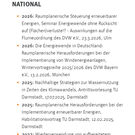
NATIONAL
Cookie Laufzeit:
2026:
Raumplanerische Steuerung erneuerbarer
Max. 13 Monate
Energien, Seminar Energiewende ohne Rücksicht
auf (Flächen)verluste!? - Auswirkungen auf die
Flurneuordnung des DVW e.V., 23.3.2026, Ulm
MARKETING
2026:
Die Energiewende in Deutschland:
Marketing Cookies werden von Drittanbietern
Raumplanerische Herausforderungen bei der
verwendet, um personalisierte Werbung anzuzeigen.
Implementierung von Windenergieanlagen,
Sie tun dies, indem sie Besucher über Websites
Wintervortragsreihe 2025/2026 des DVW Bayern
hinweg verfolgen.
e.V., 13.2.2026, München
2025:
Nachhaltige Strategien zur Wassernutzung
Google Ads
in Zeiten des Klimawandels, Antrittsvorlesung TU
Darmstadt, 17.07.2025, Darmstadt
Name:
2025:
Raumplanerische Herausforderungen bei der
_gcl_au
Implementierung erneuerbarer Energien,
Anbieter:
Habilitationsvortrag TU Darmstadt, 12.02.2025,
Google Ireland Limited
Darmstadt
2022:
Zweck:
Wiederverwendung von aufbereitetem