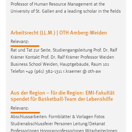
Professor
of Human Resource Management at the
Cookie Laufzeit:
University of St. Gallen and a leading scholar in the fields
Max. 13 Monate
Arbeitsrecht (LL.M.) | OTH Amberg-Weiden
MARKETING
Relevanz:
Marketing Cookies werden von Drittanbietern
Rat und Tat zur Seite. Studiengangsleitung Prof. Dr. Ralf
verwendet, um personalisierte Werbung anzuzeigen.
Krämer Kontakt Prof. Dr. Ralf Krämer
Professor
Weiden
Sie tun dies, indem sie Besucher über Websites
Business School Weiden, Hauptgebäude, Raum 101
hinweg verfolgen.
Telefon +49 (961) 382-1311 r.kraemer @ oth-aw
Google Ads
Aus der Region – für die Region: EMI-Fakultät
Name:
spendet für Basketball-Team der Lebenshilfe
_gcl_au
Relevanz:
Anbieter:
Abschlussarbeiten: Formblätter & Vorlagen Fotos
Google Ireland Limited
Studienabschlussfeier Personen Leitung/Dekanat
Professor
Innen HonorarprofessorInnen MitarbeiterInnen
Zweck: