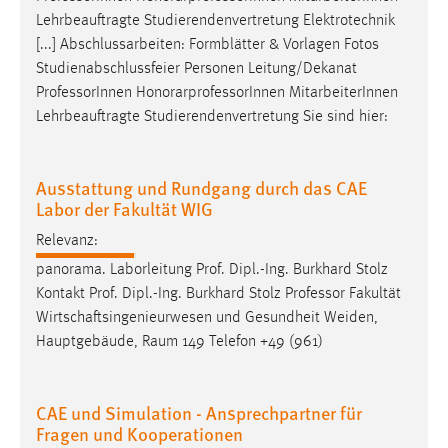
Lehrbeauftragte Studierendenvertretung Elektrotechnik
Conversion-Tracking
[...] Abschlussarbeiten: Formblätter & Vorlagen Fotos
Cookie Laufzeit:
Studienabschlussfeier Personen Leitung/Dekanat
3 Monate
Professor
Innen HonorarprofessorInnen MitarbeiterInnen
Lehrbeauftragte Studierendenvertretung Sie sind hier:
Facebook Pixel
Name:
Ausstattung und Rundgang durch das CAE
_fbp
Labor der Fakultät WIG
Anbieter:
Relevanz:
Facebook
panorama. Laborleitung Prof. Dipl.-Ing. Burkhard Stolz
Kontakt Prof. Dipl.-Ing. Burkhard Stolz
Professor
Fakultät
Zweck:
Conversion-Tracking
Wirtschaftsingenieurwesen und Gesundheit Weiden,
Hauptgebäude, Raum 149 Telefon +49 (961)
Cookie Laufzeit:
3 Monate
CAE und Simulation - Ansprechpartner für
Fragen und Kooperationen