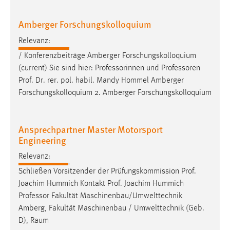
30 Tage
Amberger Forschungskolloquium
Chat
Relevanz:
Name:
/ Konferenzbeiträge Amberger Forschungskolloquium
MibewSessionID, MIBEW_UserID, mibew_locale, mibew-
(current) Sie sind hier: Professorinnen und
Professoren
chat-frame-style-5e9dbeb1811c0446
Prof. Dr. rer. pol. habil. Mandy Hommel Amberger
Forschungskolloquium 2. Amberger Forschungskolloquium
Zweck:
Wird benötigt um die Chatfunktion nutzen zu können.
Cookie Laufzeit:
Ansprechpartner Master Motorsport
MibewSessionID, mibew-chat-frame-style-
Engineering
5e9dbeb1811c0446 = Sitzungslaufzeit, mibew_locale = 3
Relevanz:
Jahre, MIBEW_UserID = 1 Jahr
Schließen Vorsitzender der Prüfungskommission Prof.
Joachim Hummich Kontakt Prof. Joachim Hummich
Login
Professor
Fakultät Maschinenbau/Umwelttechnik
Name:
Amberg, Fakultät Maschinenbau / Umwelttechnik (Geb.
fe_user, be_user, be_lastLoginProvider
D), Raum