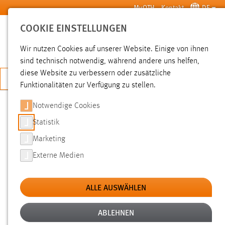
Zum Hauptinhalt springen
MyOTH
Kontakt
DE
COOKIE EINSTELLUNGEN
SUCHE
Wir nutzen Cookies auf unserer Website. Einige von ihnen
sind technisch notwendig, während andere uns helfen,
diese Website zu verbessern oder zusätzliche
JETZT BEWERBEN
Funktionalitäten zur Verfügung zu stellen.
Notwendige Cookies
SUCHE
Statistik
Marketing
FILTER
Externe Medien
Typ
ALLE AUSWÄHLEN
Erstellungsdatum
ABLEHNEN