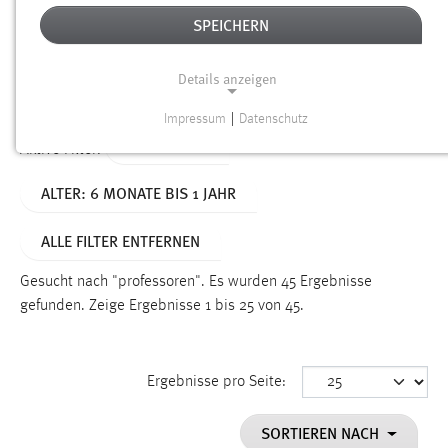
SPEICHERN
Alter
Details anzeigen
SUCHEN
Impressum
|
Datenschutz
NOTWENDIGE COOKIES
TYP: SEITEN
Aktive Filter:
Notwendige Cookies ermöglichen grundlegende
ALTER: 6 MONATE BIS 1 JAHR
Funktionen und sind für die einwandfreie Funktion der
Website erforderlich.
ALLE FILTER ENTFERNEN
Einverständnis
Gesucht nach "professoren".
Es wurden 45 Ergebnisse
Name:
gefunden.
Zeige Ergebnisse 1 bis 25 von 45.
cookie_consent
Zweck:
Ergebnisse pro Seite:
Dieser Cookie speichert die ausgewählten Einverständnis-
Optionen des Benutzers
SORTIEREN NACH
Cookie Laufzeit: