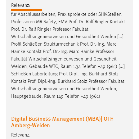
EXTERNE MEDIEN
Relevanz:
Um Inhalte von Videoplattformen und Social Media
für Abschlussarbeiten, Praxisprojekte oder SHK-Stellen.
Plattformen anzeigen zu können, werden von diesen
Professoren
MR-Safety, EMV Prof. Dr. Ralf Ringler Kontakt
externen Medien Cookies gesetzt.
Prof. Dr. Ralf Ringler
Professor
Fakultät
Wirtschaftsingenieurwesen und Gesundheit Weiden [...]
YouTube
Profil Schließen Strukturmechanik Prof. Dr.-Ing. Marc
Hainke Kontakt Prof. Dr.-Ing. Marc Hainke
Professor
Fakultät Wirtschaftsingenieurwesen und Gesundheit
Vimeo
Weiden, Gebäude WTC, Raum 1.34 Telefon +49 (961) [...]
Schließen Laborleitung Prof. Dipl.-Ing. Burkhard Stolz
Kontakt Prof. Dipl.-Ing. Burkhard Stolz
Professor
Fakultät
Wirtschaftsingenieurwesen und Gesundheit Weiden,
Hauptgebäude, Raum 149 Telefon +49 (961)
Digital Business Management (MBA)| OTH
Amberg-Weiden
Relevanz: