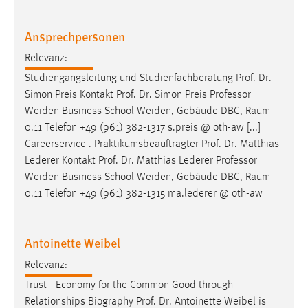
Zweck:
Dieser Cookie ist notwendig um sich an der Website
Ansprechpersonen
einloggen zu können.
Relevanz:
Cookie Laufzeit:
Studiengangsleitung und Studienfachberatung Prof. Dr.
24 Stunden
Simon Preis Kontakt Prof. Dr. Simon Preis
Professor
Weiden Business School Weiden, Gebäude DBC, Raum
0.11 Telefon +49 (961) 382-1317 s.preis @ oth-aw [...]
STATISTIK
Careerservice . Praktikumsbeauftragter Prof. Dr. Matthias
Statistik Cookies erfassen Informationen anonym.
Lederer Kontakt Prof. Dr. Matthias Lederer
Professor
Diese Informationen helfen uns zu verstehen, wie
Weiden Business School Weiden, Gebäude DBC, Raum
unsere Besucher unsere Website nutzen.
0.11 Telefon +49 (961) 382-1315 ma.lederer @ oth-aw
Matomo
Antoinette Weibel
Name:
Relevanz:
_pk_ref, _pk_cvar, _pk_id, _pk_ses
Trust - Economy for the Common Good through
Zweck:
Relationships Biography Prof. Dr. Antoinette Weibel is
Zugriffsstatistik