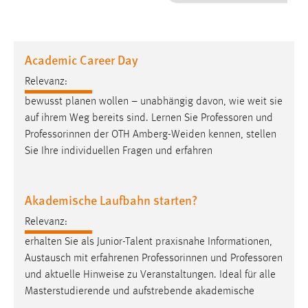
1 Jahr
Performance
Academic Career Day
Name:
Relevanz:
staticfilecache
bewusst planen wollen – unabhängig davon, wie weit sie
auf ihrem Weg bereits sind. Lernen Sie
Professoren
und
Zweck:
Professorinnen der OTH Amberg-Weiden kennen, stellen
Für performante Seitenauslieferung wird in diesem Cookie
gespeichert, ob man eingeloggt ist.
Sie Ihre individuellen Fragen und erfahren
Sprachpräferenz
Akademische Laufbahn starten?
Name:
Relevanz:
site-language-preference
erhalten Sie als Junior-Talent praxisnahe Informationen,
Zweck:
Austausch mit erfahrenen Professorinnen und
Professoren
Das Cookie speichert die gewählte Sprache der Website.
und aktuelle Hinweise zu Veranstaltungen. Ideal für alle
Masterstudierende und aufstrebende akademische
Cookie Laufzeit: