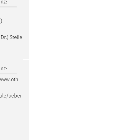
nz:
)
r.) Stelle
nz:
/www.oth-
ule/ueber-