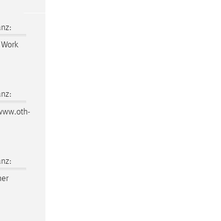
nz:
t Work
nz:
/www.oth-
nz:
her