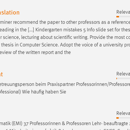
slation
Releva
examiner recommend the paper to other
professors
as a reference
ading in the [...] Kindergarten mistakes 5 Info slide set for th
 science, lecturing about scientific writing. Provide the most
or thesis in Computer Science. Adopt the voice of a university
pr
eview of the written report and the
t
Releva
reuungsperson beim Praxispartner
Professorinnen/Professor
fessional) Wie häufig haben Sie
Releva
rmatik (EMI) 37 Professorinnen &
Professoren
Lehr- beauftragte