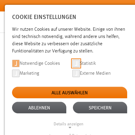
Zum Hauptinhalt springen
COOKIE EINSTELLUNGEN
Wir nutzen Cookies auf unserer Website. Einige von ihnen
sind technisch notwendig, während andere uns helfen,
diese Website zu verbessern oder zusätzliche
SUCHE
Funktionalitäten zur Verfügung zu stellen.
Notwendige Cookies
Statistik
Marketing
Externe Medien
ALLE AUSWÄHLEN
TYP: DATEIEN
ALTER: 1 BIS 6 MONATE
Aktive Filter:
ABLEHNEN
SPEICHERN
Gesucht nach "professoren".
Es wurden 57 Ergebnisse gef
Details anzeigen