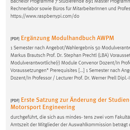
Bachelor Programme 7 Studierende 891 Master Programme
Anbieter:
Google Ireland Limited
Rechnerlabor sowie Büros für MitarbeiterInnen und
Profe
https://www.raspberrypi.com/do
Zweck:
Conversion-Tracking
Cookie Laufzeit:
3 Monate
Ergänzung Modulhandbuch AWPM
[PDF]
Facebook Pixel
1 Semester nach Angebot/Wahlergebnis 50 Modulverantw
Markus Brautsch Prof. Dr. Stephan Prechtl (LBA) Vorausse
Name:
_fbp
Modulverantwortliche(r) Module Convenor Dozent/In
Prof
Anbieter:
Facebook
Voraussetzungen* Prerequisites [...] 1 Semester nach A
Dozent/In
Professor
/ Lecturer Prof. Dr. Werner Prell Dipl
Zweck:
Conversion-Tracking
Cookie Laufzeit:
3 Monate
Erste Satzung zur Änderung der Studie
[PDF]
Motorsport Engineering
EXTERNE MEDIEN
durchgeführt, die sich aus mindes- tens zwei vom Fakultä
Um Inhalte von Videoplattformen und Social Media
Amtszeit der Mitglieder der Auswahlkommission beträgt dr
Plattformen anzeigen zu können, werden von diesen