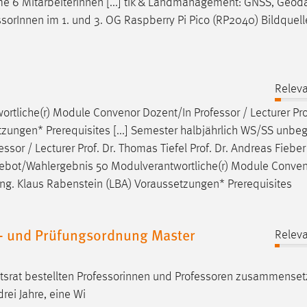
 6 Mitarbeiterinnen [...] tik & Landmanagement: GNSS, Geodä
ssor
Innen im 1. und 3. OG Raspberry Pi Pico (RP2040) Bildquell
Releva
ortliche(r) Module Convenor Dozent/In
Professor
/ Lecturer Pro
tzungen* Prerequisites [...] Semester halbjährlich WS/SS unbe
essor
/ Lecturer Prof. Dr. Thomas Tiefel Prof. Dr. Andreas Fieber
ngebot/Wahlergebnis 50 Modulverantwortliche(r) Module Conve
.-Ing. Klaus Rabenstein (LBA) Voraussetzungen* Prerequisites
n- und Prüfungsordnung Master
Releva
tsrat bestellten Professorinnen und
Professoren
zusammensetz
ei Jahre, eine Wi