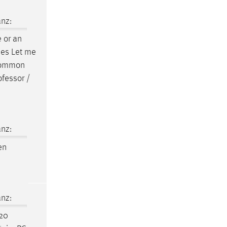
nz:
 or an
eses Let me
 common
ofessor
/
nz:
en
nz:
 20