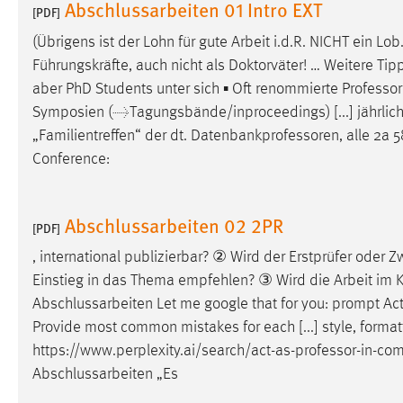
Abschlussarbeiten 01 Intro EXT
[PDF]
Cookie Laufzeit:
MibewSessionID, mibew-chat-frame-
style-5e9dbeb1811c0446 =
(Übrigens ist der Lohn für gute Arbeit i.d.R. NICHT ein Lo
Sitzungslaufzeit, mibew_locale = 3
Führungskräfte, auch nicht als Doktorväter! … Weitere Tip
Jahre, MIBEW_UserID = 1 Jahr
aber PhD Students unter sich ▪ Oft renommierte
Professo
Symposien (→Tagungsbände/inproceedings) [...] jährlich
Login
„Familientreffen“ der dt.
Datenbankprofessoren
, alle 2a
Conference:
Name:
fe_user, be_user, be_lastLoginProvider
Zweck:
Dieser Cookie ist notwendig um sich an
Abschlussarbeiten 02 2PR
der Website einloggen zu können.
[PDF]
Cookie Laufzeit:
24 Stunden
, international publizierbar? ② Wird der Erstprüfer oder
Einstieg in das Thema empfehlen? ③ Wird die Arbeit im Koo
Abschlussarbeiten Let me google that for you: prompt Ac
STATISTIK
Provide most common mistakes for each [...] style, formatt
https://www.perplexity.ai/search/act-as-
professor
-in-co
Statistik Cookies erfassen Informationen anonym.
Abschlussarbeiten „Es
Diese Informationen helfen uns zu verstehen, wie
unsere Besucher unsere Website nutzen.