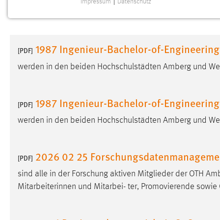
Impressum
|
Datenschutz
NOTWENDIGE COOKIES
Notwendige Cookies ermöglichen grundlegende
Funktionen und sind für die einwandfreie Funktion der
1987 Ingenieur-Bachelor-of-Engineering
Website erforderlich.
[PDF]
werden in den beiden Hochschulstädten Amberg und Wei
Einverständnis
Name:
cookie_consent
1987 Ingenieur-Bachelor-of-Engineering
[PDF]
Zweck:
Dieser Cookie speichert die
werden in den beiden Hochschulstädten Amberg und Wei
ausgewählten Einverständnis-Optionen
des Benutzers
Cookie Laufzeit:
1 Jahr
2026 02 25 Forschungsdatenmanagement-
[PDF]
sind alle in der Forschung aktiven Mitglieder der OTH A
Performance
Mitarbeiterinnen und Mitarbei- ter, Promovierende sowie
Name:
staticfilecache
Zweck:
Für performante Seitenauslieferung wird