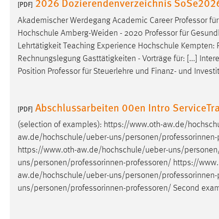
2026 Dozierendenverzeichnis SoSe202
[PDF]
in diesem Cookie gespeichert, ob man
eingeloggt ist.
Akademischer Werdegang Academic Career
Professor
für
Hochschule Amberg-Weiden - 2020
Professor
für Gesundh
Lehrtätigkeit Teaching Experience Hochschule Kempten:
Sprachpräferenz
Rechnungslegung Gasttätigkeiten - Vorträge für: [...] Int
Name:
site-language-preference
Position
Professor
für Steuerlehre und Finanz- und Investi
Zweck:
Das Cookie speichert die gewählte
Sprache der Website.
Abschlussarbeiten 00en Intro ServiceTr
[PDF]
Cookie Laufzeit:
30 Tage
(selection of examples):
https://www.oth-aw.de/hochsch
aw.de/hochschule/ueber-uns/personen/professorinnen-
Chat
https://www.oth-aw.de/hochschule/ueber-uns/personen/
Name:
uns/personen/professorinnen-professoren
/ https://www.
MibewSessionID, MIBEW_UserID,
mibew_locale, mibew-chat-frame-style-
aw.de/hochschule/ueber-uns/personen/professorinnen-
5e9dbeb1811c0446
uns/personen/professorinnen-professoren
/ Second exam
Zweck:
Wird benötigt um die Chatfunktion
nutzen zu können.