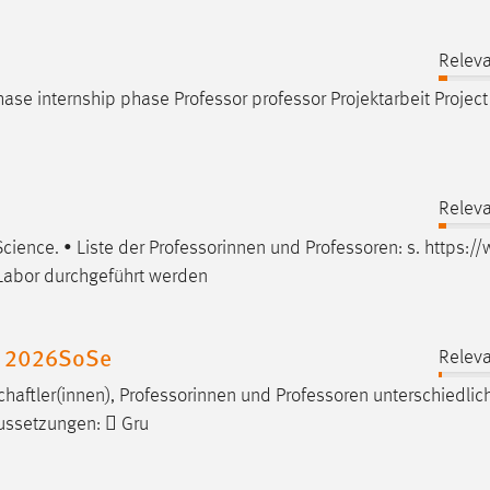
Releva
phase internship phase
Professor
professor
Projektarbeit Projec
Releva
Science. • Liste der Professorinnen und
Professoren
: s. https:/
Labor durchgeführt werden
e 2026SoSe
Releva
chaftler(innen), Professorinnen und
Professoren
unterschiedlic
aussetzungen:  Gru