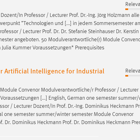
Releva
 Dozent/In
Professor
/ Lecturer Prof. Dr.-Ing. Jörg Holzmann alle
erpunkt “Technologien und [...] in jedem Sommersemester a
rofessor
/ Lecturer Prof. Dr. Dr. Stefanie Steinhauser Dr. Kersti
mester angeboten. 50 Modulverantwortliche(r) Module Conven
nn Julia Kummer Voraussetzungen* Prerequisites
tificial Intelligence for Industrial
Releva
 Module Convenor Modulverantwortliche/r
Professor
/ Lecturer
es* Voraussetzungen [...] English, German one semester summer/
ssor
/ Lecturer Dozent/In Prof. Dr.-Ing. Dominikus Heckmann Pro
gual one semester summer/winter semester Module Convenor
of. Dr. Dominikus Heckmann Prof. Dr. Dominikus Heckmann Pre