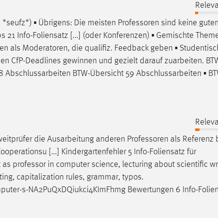
Releva
b. *seufz*) ▪ Übrigens: Die meisten
Professoren
sind keine gute
ps 21 Info-Foliensatz [...] (oder Konferenzen) ▪ Gemischte Them
ren
als Moderatoren, die qualifiz. Feedback geben ▪ Studentis
en CfP-Deadlines gewinnen und gezielt darauf zuarbeiten. BT
 58 Abschlussarbeiten BTW-Übersicht 59 Abschlussarbeiten ▪ B
Releva
 Zweitprüfer die Ausarbeitung anderen
Professoren
als Referenz 
perationsu [...] Kindergartenfehler 5 Info-Foliensatz für
t as
professor
in computer science, lecturing about scientific wr
ing, capitalization rules, grammar, typos.
mputer-s-NA2PuQxDQiukci4KImFhmg Bewertungen 6 Info-Folien