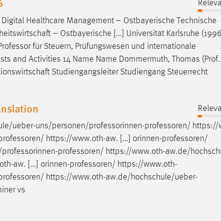
6
Releva
 Digital Healthcare Management – Ostbayerische Technische
eitswirtschaft – Ostbayerische [...] Universität Karlsruhe (1996
Professor
für Steuern, Prüfungswesen und internationale
erests and Activities 14 Name Name Dommermuth, Thomas (Prof. D
tionswirtschaft Studiengangsleiter Studiengang Steuerrecht
anslation
Releva
ule/ueber-uns/personen/professorinnen-professoren
/
https:/
professoren
/ https://www.oth-aw. [...] orinnen-professoren/
professorinnen-professoren
/
https://www.oth-aw.de/hochsch
oth-aw. [...] orinnen-professoren/
https://www.oth-
professoren
/
https://www.oth-aw.de/hochschule/ueber-
iner vs