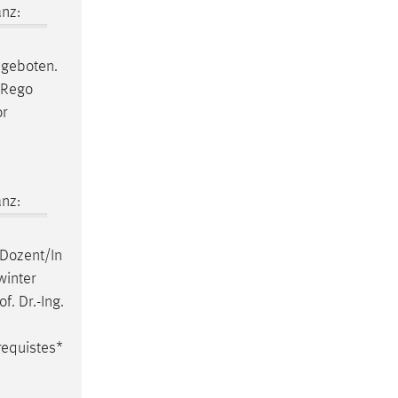
nz:
ngeboten.
n Rego
or
nz:
 Dozent/In
winter
f. Dr.-Ing.
requistes*