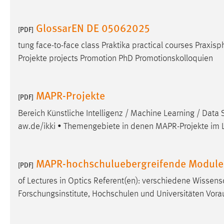
externen Medien Cookies gesetzt.
GlossarEN DE 05062025
[PDF]
YouTube
tung face-to-face class Praktika practical courses Praxis
Projekte projects Promotion PhD Promotionskolloquien
Vimeo
MAPR-Projekte
[PDF]
Bereich Künstliche Intelligenz / Machine Learning / Data 
aw.de/ikki • Themengebiete in denen MAPR-Projekte im 
MAPR-hochschuluebergreifende Modul
[PDF]
of Lectures in Optics Referent(en): verschiedene Wissens
Forschungsinstitute, Hochschulen und Universitäten Vor