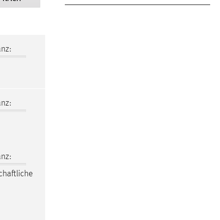
nz:
nz:
nz:
chaftliche