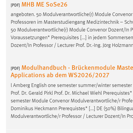
MHB ME SoSe26
[PDF]
angeboten. 50 Modulverantwortliche(r) Module Convenor
Professoren
im Masterstudiengang Medizintechnik – Schw
50 Modulverantwortliche(r) Module Convenor Dozent/In
P
Voraussetzungen* Prerequisites [...] in jedem Sommerse
Dozent/In
Professor
/ Lecturer Prof. Dr.-Ing. Jörg Holzma
Modulhandbuch - Brückenmodule Master Ar
[PDF]
Applications ab dem WS2026/2027
l Amberg English one semester summer/winter semester
Prof. Dr. Gerald Pirkl Prof. Dr. Michael Wiehl Prerequist
semester Module Convenor Modulverantwortliche/r
Profe
Dominikus Heckmann Prerequistes* [...] DE (50%) Bilin
Modulverantwortliche/r
Professor
/ Lecturer Dozent/In Pr