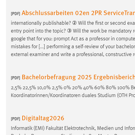
Abschlussarbeiten 02en 2PR ServiceTran
Matomo
[PDF]
internationally publishable? ② Will the first or second 
Name:
_pk_ref, _pk_cvar, _pk_id, _pk_ses
entry point into the topic? ③ Will the work be mandatory re
Zweck:
Zugriffsstatistik
google that for you: prompt Act as a
professor
in computer
mistakes for [...] performing a self-review of your bachel
Cookie Laufzeit:
Max. 13 Monate
external examiner and write a professional, constructive r
MARKETING
Bachelorbefragung 2025 Ergebnisberich
[PDF]
Marketing Cookies werden von Drittanbietern
2,5% 22,5% 10,0% 2,5% 0% 20% 40% 60% 80% 100% Bet
verwendet, um personalisierte Werbung anzuzeigen.
Koordinatorinnen/Koordinatoren duales Studium (OTH Pro
Sie tun dies, indem sie Besucher über Websites
hinweg verfolgen.
Digitaltag2026
Google Ads
[PDF]
Informatik (EMI) Fakultät Elektrotechnik, Medien und Info
Name:
_gcl_au